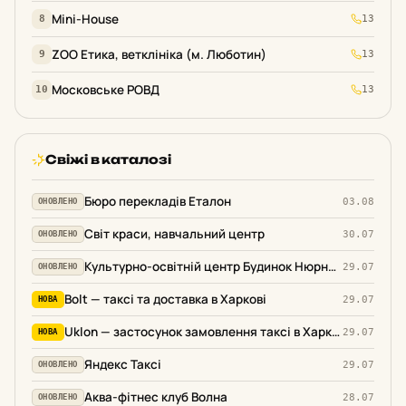
Mini-House
8
13
ZOO Етика, ветклініка (м. Люботин)
9
13
Московське РОВД
10
13
Свіжі в каталозі
Бюро перекладів Еталон
03.08
ОНОВЛЕНО
Світ краси, навчальний центр
30.07
ОНОВЛЕНО
Культурно-освітній центр Будинок Нюрнберга, курси німецької мови
29.07
ОНОВЛЕНО
Bolt — таксі та доставка в Харкові
29.07
НОВА
Uklon — застосунок замовлення таксі в Харкові
29.07
НОВА
Яндекс Таксі
29.07
ОНОВЛЕНО
Аква-фітнес клуб Волна
28.07
ОНОВЛЕНО