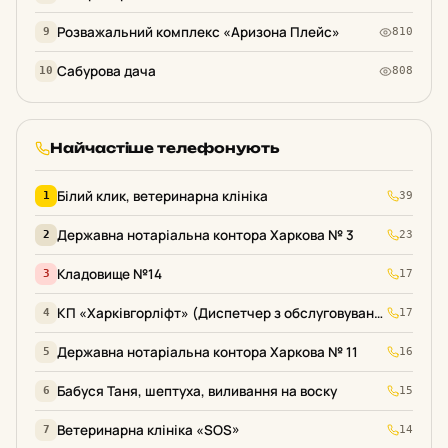
Розважальний комплекс «Аризона Плейс»
9
810
Сабурова дача
10
808
Найчастіше телефонують
Білий клик, ветеринарна клініка
1
39
Державна нотаріальна контора Харкова № 3
2
23
Кладовище №14
3
17
КП «Харківгорліфт» (Диспетчер з обслуговування ліфтів)
4
17
Державна нотаріальна контора Харкова № 11
5
16
Бабуся Таня, шептуха, виливання на воску
6
15
Ветеринарна клініка «SOS»
7
14