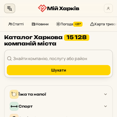
Мій Харків
Статті
Новини
Погода
Карта триво
+23°
Перейти
Каталог Харкова
15 128
до
компаній міста
контенту
Шукати
Їжа та напої
Спорт