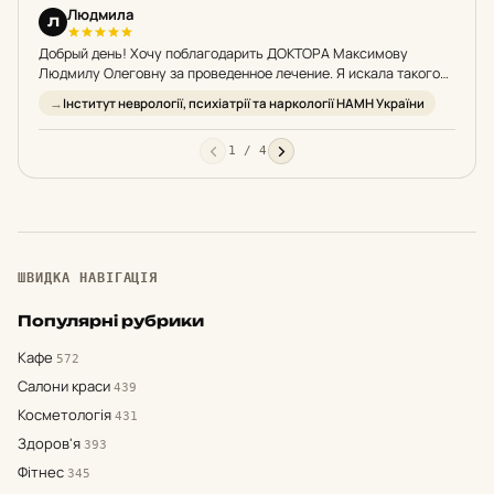
Людмила
О
Л
О
Добрый день! Хочу поблагодарить ДОКТОРА Максимову
Зараз
Людмилу Олеговну за проведенное лечение. Я искала такого
до ст
доктора целых 3.5 года. Я перенесла ишемический инсульт,…
Робил
Інститут неврології, психіатрії та наркології НАМН України
A
1 / 4
ШВИДКА НАВІГАЦІЯ
Популярні рубрики
Кафе
572
Салони краси
439
Косметологія
431
Здоров'я
393
Фітнес
345