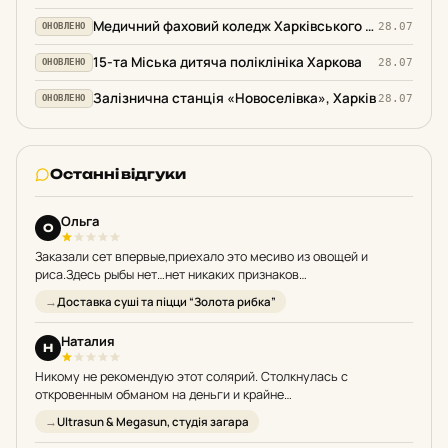
Медичний фаховий коледж Харківського національного медичного університету
28.07
ОНОВЛЕНО
15-та Міська дитяча поліклініка Харкова
28.07
ОНОВЛЕНО
Залізнична станція «Новоселівка», Харків
28.07
ОНОВЛЕНО
Останні відгуки
Ольга
L
О
L
Заказали сет впервые,приехало это месиво из овощей и
Нещод
риса.Здесь рыбы нет…нет никаких признаков
це мо
морепродуктов.Жесть.Категорически не рекомендую.
затиш
Доставка суші та піцци “Золота рибка”
Кн
Наталия
Н
Н
Н
Никому не рекомендую этот солярий. Столкнулась с
Мені 
откровенным обманом на деньги и крайне
неї. Н
непрофессиональным отношением к клиентам. После
родин
Ultrasun & Megasun, студія загара
Ст
конфликта с администратором мне…