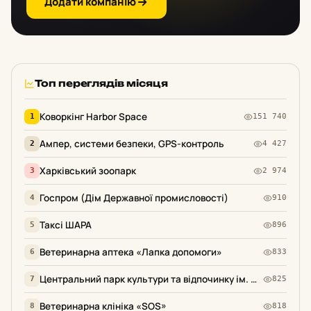
Додати компанію
Топ переглядів місяця
Коворкінг Harbor Space
1
151 740
Ампер, системи безпеки, GPS-контроль
2
4 427
Харківський зоопарк
3
2 974
Госпром (Дім Державної промисловості)
4
910
Таксі ШАРА
5
896
Ветеринарна аптека «Лапка допомоги»
6
833
Центральний парк культури та відпочинку ім. М. Горського
7
825
Ветеринарна клініка «SOS»
8
818