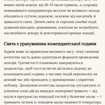
живих квітів коштує від 10–15 тисяч гривень, а супровід
повноцінного координатора весілля чи великого заходу
обходиться суттєво дорожче, залежно від масштабу й
тривалості свята. Дитячі свята та скромні сімейні події
зазвичай виходять дешевшими, оскільки не потребують
масштабного декору й довготривалої оренди локації.
Свята з урахуванням комендантської години
Харків живе за правилами воєнного часу, тому святкові
агентства міста давно адаптували формати проведення
заходів. Урочистості плановано завершуються
заздалегідь, щоб гості встигли дістатися додому до
комендантської години, а частину подій переносять на
денний час або проводять у приміщеннях з укриттям
поблизу. Досвідчені агентства заздалегідь узгоджують із
клієнтом план дій на випадок повітряної тривоги — від
паузи в програмі до евакуації гостей у безпечне місце — і
тримають зв'язок із локацією щодо наявності генератора