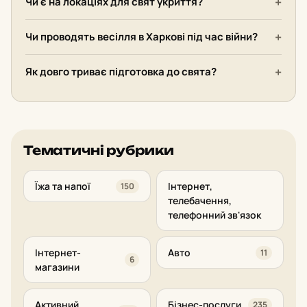
Чи є на локаціях для свят укриття?
Чи проводять весілля в Харкові під час війни?
Як довго триває підготовка до свята?
Тематичні рубрики
Їжа та напої
Інтернет,
150
телебачення,
телефонний зв'язок
Інтернет-
Авто
11
6
магазини
Активний
Бізнес-послуги
235