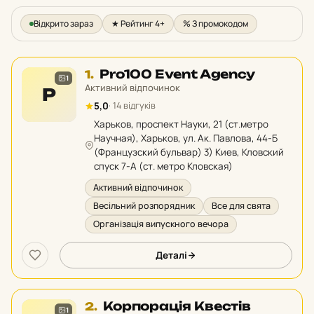
Відкрито зараз
★ Рейтинг 4+
% З промокодом
Місце
Pro100 Event Agency
1.
1
1
Активний відпочинок
P
у
5,0
· 14 відгуків
рейтингу:
Харьков, проспект Науки, 21 (ст.метро
Научная), Харьков, ул. Ак. Павлова, 44-Б
(Французский бульвар) 3) Киев, Кловский
спуск 7-А (ст. метро Кловская)
Активний відпочинок
Весільний розпорядник
Все для свята
Організація випускного вечора
Деталі
Місце
Корпорація Квестів
2.
1