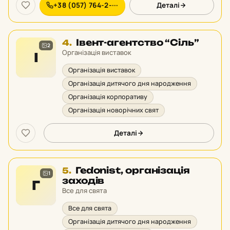
+38 (057) 764-2-···
Деталі
Місце
Івент-агентство “Сіль”
4.
2
4
Організація виставок
І
у
Організація виставок
рейтингу:
Організація дитячого дня народження
Організація корпоративу
Організація новорічних свят
Деталі
Місце
Геdonist, організація
5.
1
5
заходів
Г
у
Все для свята
рейтингу:
Все для свята
Організація дитячого дня народження