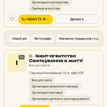
Організація корпоративу
Святкові агентства
+38063 73 10 ···
Деталі
Новий рік
Фотографи
Магазини подарунків і сувенірі
Місце
Івент-агентство
6.
1
6
Святкування в житті
І
у
Все для свята
рейтингу:
вулиця Клочківська 111-а, офіс 109
Все для свята
Організація випускного вечора
Організація виставок
Організація дитячого дня народження