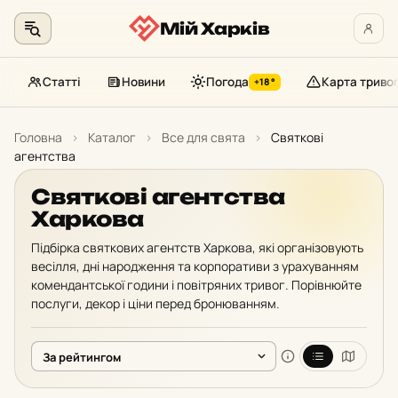
Мій Харків
Статті
Новини
Погода
Карта триво
+18°
Перейти
до
Головна
›
Каталог
›
Все для свята
›
Святкові
контенту
агентства
Святкові агентства
Харкова
Підбірка святкових агентств Харкова, які організовують
весілля, дні народження та корпоративи з урахуванням
комендантської години і повітряних тривог. Порівнюйте
послуги, декор і ціни перед бронюванням.