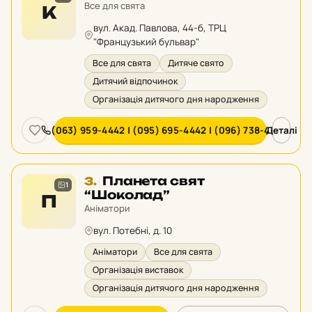
2
Все для свята
К
у
вул. Акад. Павлова, 44-б, ТРЦ
рейтингу:
"Французький бульвар"
Все для свята
Дитяче свято
Дитячий відпочинок
Організація дитячого дня народження
(063) 959-4442 | (095) 695-4442 | (096) 738-4···
Деталі
Місце
Планета свят
3.
1
3
“Шоколад”
П
у
Аніматори
рейтингу:
вул. Потебні, д. 10
Аніматори
Все для свята
Організація виставок
Організація дитячого дня народження