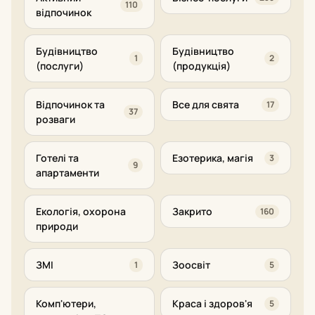
110
відпочинок
Будівництво
Будівництво
1
2
(послуги)
(продукція)
Відпочинок та
Все для свята
17
37
розваги
Готелі та
Езотерика, магія
3
9
апартаменти
Екологія, охорона
Закрито
160
природи
ЗМІ
Зоосвіт
1
5
Комп'ютери,
Краса і здоров'я
5