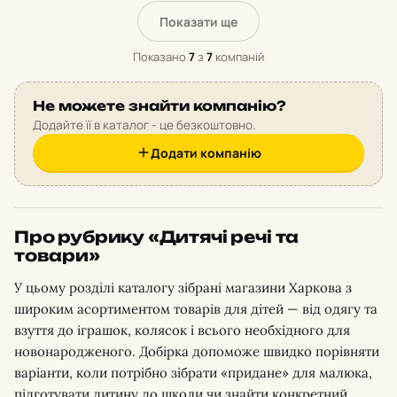
Показати ще
Показано
7
з
7
компаній
Не можете знайти компанію?
Додайте її в каталог - це безкоштовно.
Додати компанію
Про рубрику «Дитячі речі та
товари»
У цьому розділі каталогу зібрані магазини Харкова з
широким асортиментом товарів для дітей — від одягу та
взуття до іграшок, колясок і всього необхідного для
новонародженого. Добірка допоможе швидко порівняти
варіанти, коли потрібно зібрати «придане» для малюка,
підготувати дитину до школи чи знайти конкретний