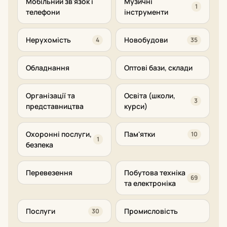
Мобільний зв'язок і
Музичні
1
телефони
інструменти
Нерухомість
Новобудови
4
35
Обладнання
Оптові бази, склади
Організації та
Освіта (школи,
3
представництва
курси)
Охоронні послуги,
Пам'ятки
10
1
безпека
Перевезення
Побутова техніка
69
та електроніка
Послуги
Промисловість
30