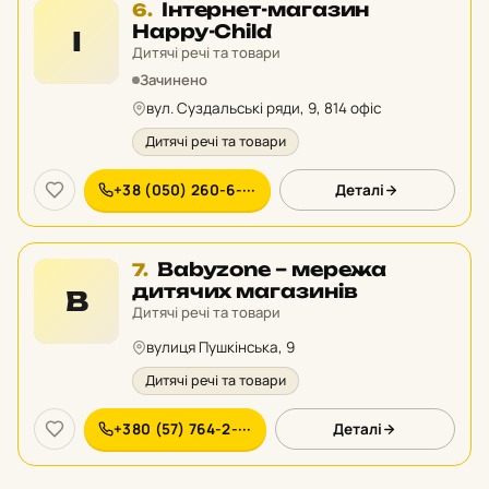
Місце
Інтернет-магазин
6.
6
Happy-Child
І
у
Дитячі речі та товари
рейтингу:
Зачинено
вул. Суздальські ряди, 9, 814 офіс
Дитячі речі та товари
+38 (050) 260-6-···
Деталі
Місце
Babyzone – мережа
7.
7
дитячих магазинів
B
у
Дитячі речі та товари
рейтингу:
вулиця Пушкінська, 9
Дитячі речі та товари
+380 (57) 764-2-···
Деталі