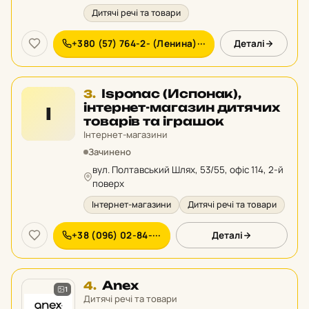
Дитячі речі та товари
+380 (57) 764-2- (Ленина)···
Деталі
Місце
Isponac (Испонак),
3.
3
інтернет-магазин дитячих
I
у
товарів та іграшок
рейтингу:
Інтернет-магазини
Зачинено
вул. Полтавський Шлях, 53/55, офіс 114, 2-й
поверх
Інтернет-магазини
Дитячі речі та товари
+38 (096) 02-84-···
Деталі
Місце
Anex
4.
1
4
Дитячі речі та товари