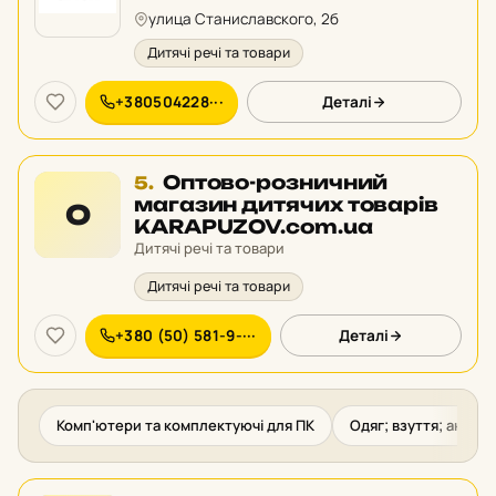
у
улица Станиславского, 2б
рейтингу:
Дитячі речі та товари
+380504228···
Деталі
Місце
Оптово-розничний
5.
5
магазин дитячих товарів
О
у
KARAPUZOV.com.ua
рейтингу:
Дитячі речі та товари
Дитячі речі та товари
+380 (50) 581-9-···
Деталі
Комп'ютери та комплектуючі для ПК
Одяг; взуття; аксес