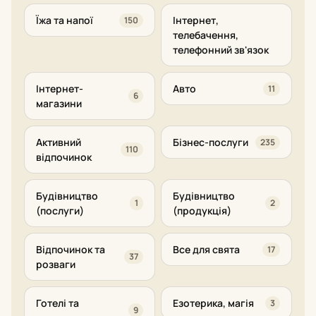
Їжа та напої
Інтернет,
150
телебачення,
телефонний зв'язок
Інтернет-
Авто
11
6
магазини
Активний
Бізнес-послуги
235
110
відпочинок
Будівництво
Будівництво
1
2
(послуги)
(продукція)
Відпочинок та
Все для свята
17
37
розваги
Готелі та
Езотерика, магія
3
9