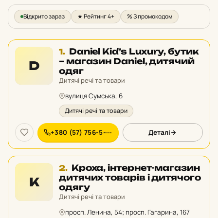
Відкрито зараз
★ Рейтинг 4+
% З промокодом
Місце
Daniel Kid’s Luxury, бутик
1.
1
– магазин Daniel, дитячий
D
у
одяг
рейтингу:
Дитячі речі та товари
вулиця Сумська, 6
Дитячі речі та товари
+380 (57) 756-5-···
Деталі
Місце
Кроха, інтернет-магазин
2.
2
дитячих товарів і дитячого
К
у
одягу
рейтингу:
Дитячі речі та товари
просп. Ленина, 54; просп. Гагарина, 167