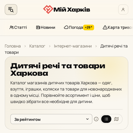
Мій Харків
Статті
Новини
Погода
Карта триво
+29°
Перейти
до
Головна
›
Каталог
›
Інтернет-магазини
›
Дитячі речі та
контенту
товари
Дитячі речі та товари
Харкова
Каталог магазинів дитячих товарів Харкова — одяг,
взуття, іграшки, коляски та товари для новонароджених
в одному місці. Порівнюйте асортимент і ціни, щоб
швидко зібрати все необхідне для дитини.