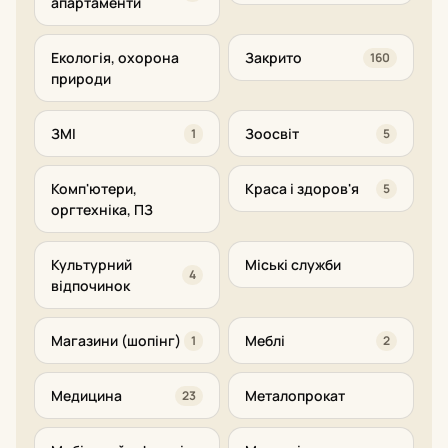
апартаменти
Екологія, охорона
Закрито
160
природи
ЗМІ
Зоосвіт
1
5
Комп'ютери,
Краса і здоров'я
5
оргтехніка, ПЗ
Культурний
Міські служби
4
відпочинок
Магазини (шопінг)
Меблі
1
2
Медицина
Металопрокат
23