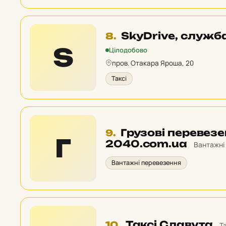
Місце
SkyDrive, служба
8.
8
S
Цілодобово
у
пров. Отакара Яроша, 20
рейтингу:
Таксі
Місце
Грузові перевез
9.
Г
9
2040.com.ua
Вантажні
у
Вантажні перевезення
рейтингу:
Місце
Таксі Славута
10.
Т