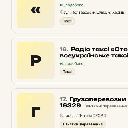
15
«
Цілодобово
у
вул. Полтавський Шлях, 4, Харків
рейтингу:
Таксі
Місце
Радіо таксі «Ст
16.
16
всеукраїнське такс
Р
у
Цілодобово
рейтингу:
Таксі
Місце
Грузоперевозки 
17.
17
16329
Вантажні перевезення
Г
у
просп. 50-річчя СРСР 3
рейтингу:
Вантажні перевезення