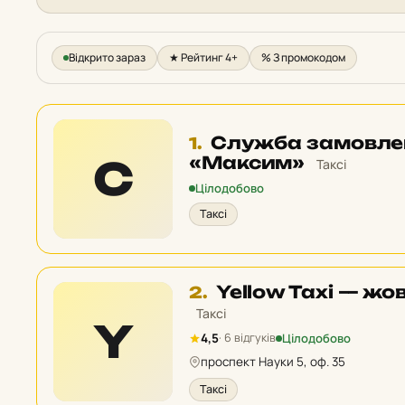
Відкрито зараз
★ Рейтинг 4+
% З промокодом
Місце
Служба замовлен
1.
1
«Максим»
С
Таксі
у
Цілодобово
рейтингу:
Таксі
Місце
Yellow Taxi — жов
2.
2
Таксі
Y
у
Цілодобово
4,5
· 6 відгуків
рейтингу:
проспект Науки 5, оф. 35
Таксі