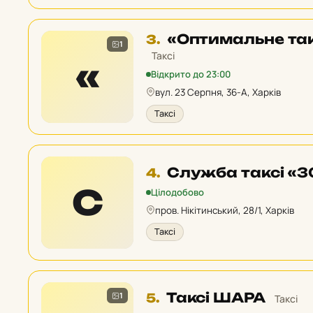
Місце
«Оптимальне так
3.
1
3
Таксі
«
у
Відкрито до 23:00
рейтингу:
вул. 23 Серпня, 36-А, Харків
Таксі
Місце
Служба таксі «
4.
4
С
Цілодобово
у
пров. Нікітинський, 28/1, Харків
рейтингу:
Таксі
Місце
Таксі ШАРА
1
5.
Таксі
5