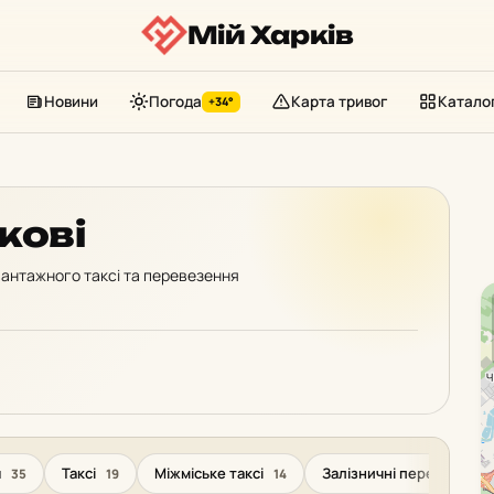
Мій Харків
Новини
Погода
Карта тривог
Катало
+34°
кові
 вантажного таксі та перевезення
я
Таксі
Міжміське таксі
Залізничні перевезенн
35
19
14