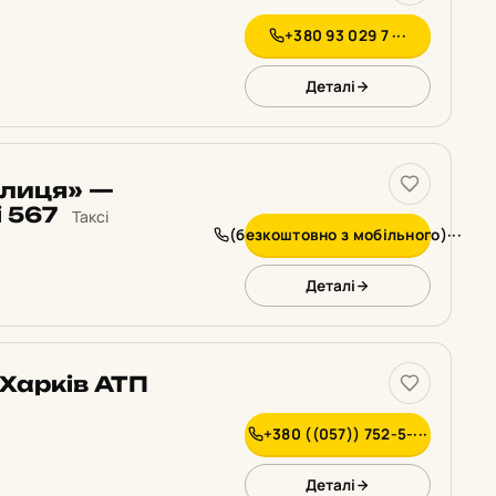
+380 93 029 7 ···
Деталі
олиця» —
і 567
Таксі
(безкоштовно з мобільного)···
Деталі
Харків АТП
+380 ((057)) 752-5-···
Деталі