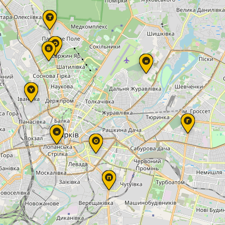
Т
O
S
«
Y
Г
«
С
П