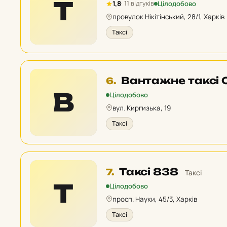
Т
Цілодобово
1,8
· 11 відгуків
у
провулок Нікітінський, 28/1, Харків
рейтингу:
Таксі
Місце
Вантажне таксі 
6.
6
В
Цілодобово
у
вул. Киргизька, 19
рейтингу:
Таксі
Місце
Таксі 838
7.
Таксі
7
Т
Цілодобово
у
просп. Науки, 45/3, Харків
рейтингу:
Таксі