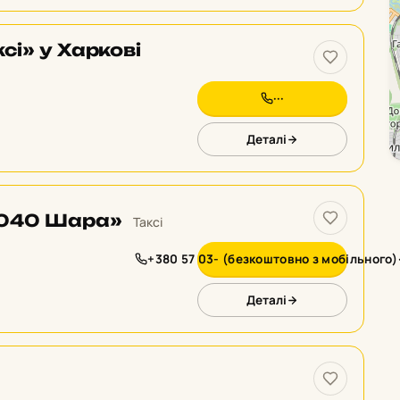
сі» у Харкові
···
Деталі
3040 Шара»
Таксі
+380 57 03- (безкоштовно з мобільного)·
Деталі