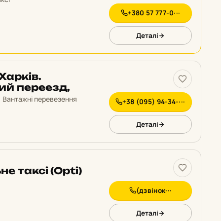
+380 57 777-0···
Деталі
Харків.
ий переезд,
Вантажні перевезення
+38 (095) 94-34-···
Деталі
е таксі (Opti)
(дзвінок···
Деталі