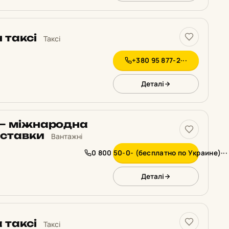
 таксі
Таксі
+380 95 877-2···
Деталі
 – міжнародна
оставки
Вантажні
0 800 50-0- (бесплатно по Украине)···
Деталі
 таксі
Таксі