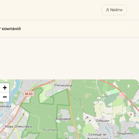
Увійти
г компаній
+
−
я
Авіаперевезення
12
4