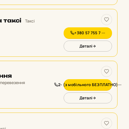
 таксі
Таксі
+380 57 755 7 ···
Деталі
ення
 перевезення
2- (з мобільного БЕЗПЛАТНО)···
Деталі
аксі