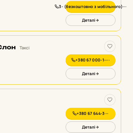
3- (безкоштовно з мобільного)···
Деталі
Слон
Таксі
+380 67 000-1-···
Деталі
+380 67 644-3···
Деталі