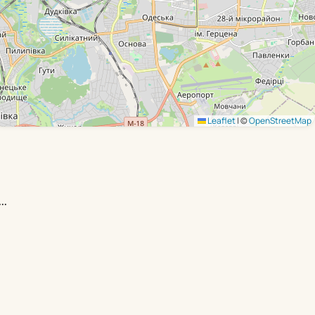
Leaflet
|
©
OpenStreetMap
··