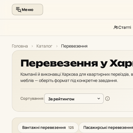
Меню
Статті
Перейти
до
Головна
›
Каталог
›
Перевезення
контенту
Перевезення у Хар
Компанії й виконавці Харкова для квартирних переїздів,
меблів — оберіть формат під конкретне завдання.
Сортування:
Вантажні перевезення
Пасажирські перевезенн
125