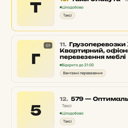
Т
10
Цілодобово
у
Таксі
рейтингу:
Місце
Грузоперевозки 
11.
1
11
Квартирний, офісн
Г
у
перевезення меблі
рейтингу:
Відкрито до 21:00
Вантажні перевезення
Місце
579 — Оптимальн
12.
12
5
Таксі
у
Цілодобово
рейтингу:
Таксі