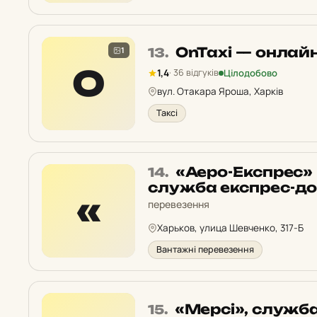
Місце
OnTaxi — онлайн
1
13.
13
O
Цілодобово
1,4
· 36 відгуків
у
вул. Отакара Яроша, Харків
рейтингу:
Таксі
Місце
«Аеро-Експрес»
14.
14
служба експрес-д
«
у
перевезення
рейтингу:
Харьков, улица Шевченко, 317-Б
Вантажні перевезення
Місце
«Мерсі», служба
15.