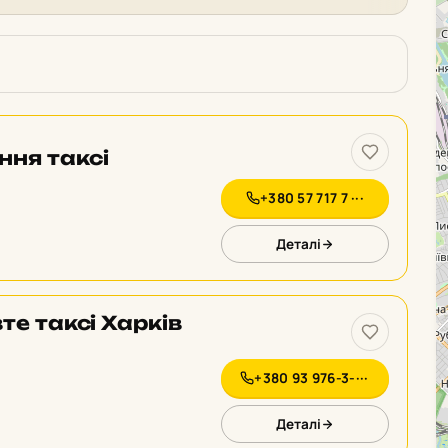
ня таксі
+380 57 717 7 ···
Деталі
те таксі Харків
+380 93 976-3-···
Деталі