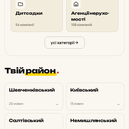
Дит­сад­ки
Аген­ції не­ру­хо­
мос­ті
54 компанії
106 компаній
усі категорії
Твій
район
.
Шев­чен­ків­ський
Ки­їв­ський
20 новин
→
13 новин
→
Сал­тів­ський
Не­миш­лян­ський