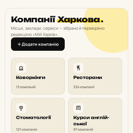
Компанії
Харкова
.
Місця, заклади, сервіси — зібрано й перевірено
редакцією «Мій Харків».
Додати компанію
Ко­вор­кін­ги
Рес­то­ра­ни
13 компаній
324 компанії
Сто­ма­то­ло­гії
Курси ан­глій­
ської
121 компанія
97 компаній