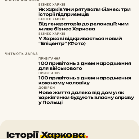
БІЗНЕС ХАРКІВ
Як харків’яни рятували бізнес: три
історії підприємців
БІЗНЕС ХАРКІВ
Від генераторів до релокації: чим
живе бізнес Харкова
БІЗНЕС ХАРКІВ
У Харкові відкривається новий
“Епіцентр” (Фото)
ЧИТАЮТЬ ЗАРАЗ
ПРИВІТАННЯ
100 привітань з днем народження
для військового
ПРИВІТАННЯ
100 привітань з днем народження
коханому чоловіку
ДОБІРКИ
Нове життя далеко від дому: як
харків’янки будують власну справу
у Польщі
Історії
Харкова
.