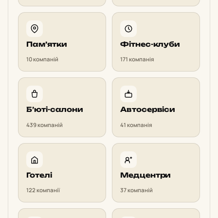
Пам’ят­ки
Фітнес-клуби
10 компаній
171 компанія
Б’юті-салони
Ав­то­сер­ві­си
439 компаній
41 компанія
Готелі
Мед­цен­три
122 компанії
37 компаній