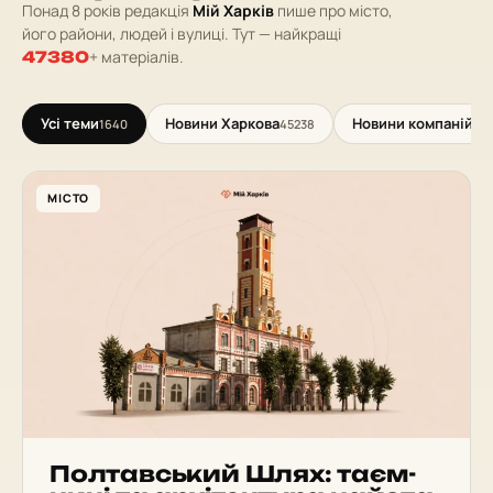
Понад 8 років редакція
Мій Харків
пише про місто,
його райони, людей і вулиці. Тут — найкращі
+ матеріалів.
47380
Усі теми
Новини Харкова
Новини компаній
1640
45238
117
МІСТО
Пол­тав­ський Шлях: та­єм­