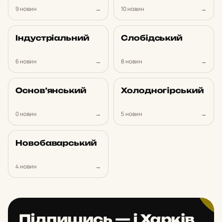
9 новин
→
10 новин
→
Ін­дус­трі­аль­ний
Сло­бід­ський
6 новин
→
8 новин
→
Ос­нов’ян­ський
Хо­лод­но­гір­ський
0 новин
→
5 новин
→
Но­во­ба­вар­ський
4 новин
→
Підпишись — і Харків