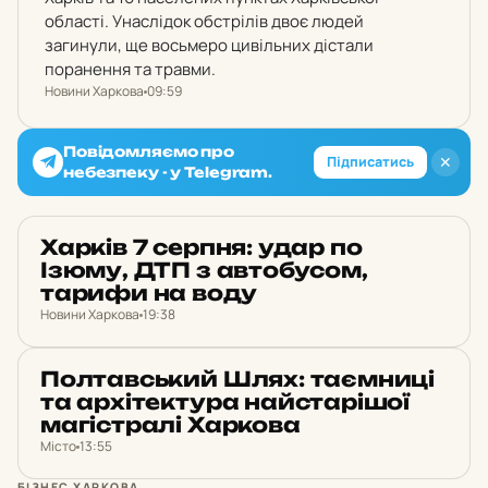
області. Унаслідок обстрілів двоє людей
загинули, ще восьмеро цивільних дістали
поранення та травми.
Новини Харкова
09:59
Повідомляємо про
✕
Підписатись
небезпеку - у Telegram.
Харків 7 серпня: удар по
НОВИНИ ХАРКОВА
Ізюму, ДТП з ав­то­бу­сом,
тарифи на воду
Новини Харкова
19:38
Пол­тав­ський Шлях: та­єм­ни­ці
МІСТО
та ар­хі­тек­ту­ра най­ста­рі­шої
ма­гіс­тра­лі Хар­ко­ва
Місто
13:55
БІЗНЕС ХАРКОВА