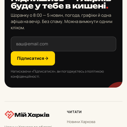
буде у тебе в кишені
.
Щоранку о 8:00 — 5 новин, погода, графіки й одна
афіша на вечір. Без спаму. Можна вимкнути одним
кліком.
Підписатися
Натискаючи «Підписатися», ви погоджуєтесь з політикою
конфіденційності.
ЧИТАТИ
Мій Харків
Новини Харкова