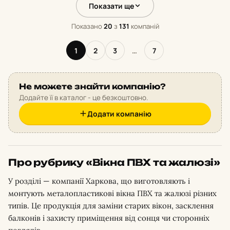
Показати ще
Показано
20
з
131
компаній
1
2
3
…
7
Не можете знайти компанію?
Додайте її в каталог - це безкоштовно.
Додати компанію
Про рубрику «Вікна ПВХ та жалюзі»
У розділі — компанії Харкова, що виготовляють і
монтують металопластикові вікна ПВХ та жалюзі різних
типів. Це продукція для заміни старих вікон, засклення
балконів і захисту приміщення від сонця чи сторонніх