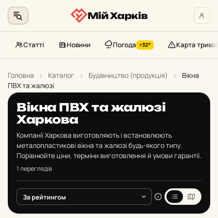
Мій Харків
Статті
Новини
Погода
Карта триво
+32°
Перейти
до
Головна
›
Каталог
›
Будівництво (продукція)
›
Вікна
контенту
ПВХ та жалюзі
Вікна ПВХ та жалюзі
Харкова
Компанії Харкова виготовляють і встановлюють
металопластикові вікна та жалюзі будь-якого типу.
Порівнюйте ціни, терміни виготовлення й умови гарантії.
1 переглядів