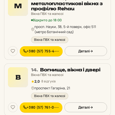
13
металопластикові вікна з
М
у
профілю Rehau
рейтингу:
Вікна ПВХ та жалюзі
Відкрито до 18:00
просп. Науки, 38, 5-й поверх, офіс 511
(метро Ботанічний сад)
Вікна ПВХ та жалюзі
+380 (57) 755-4-···
Деталі
Місце
Вогнище, вікна і двері
14.
14
Вікна ПВХ та жалюзі
В
у
2,0
· 8 відгуків
рейтингу:
проспект Гагаріна, 21
Вікна ПВХ та жалюзі
+380 (57) 761-0-···
Деталі