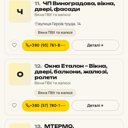
Місце
ЧП Виноградова, вікна,
11.
11
двері, фасади
Ч
у
Вікна ПВХ та жалюзі
рейтингу:
вулиця Героїв труда, 14
Вікна ПВХ та жалюзі
+380 (93) 761-8-···
Деталі
Місце
Окна Еталон – Вікна,
12.
12
двері, балкони, жалюзі,
О
у
ролети
рейтингу:
Вікна ПВХ та жалюзі
Вікна ПВХ та жалюзі
+380 (57) 780-1-···
Деталі
Місце
МТЕРМО,
13.