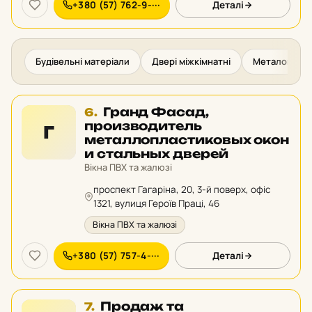
+380 (57) 762-9-···
Деталі
Будівельні матеріали
Двері міжкімнатні
Металоконст
Місце
Гранд Фасад,
6.
6
производитель
Г
у
металлопластиковых окон
рейтингу:
и стальных дверей
Вікна ПВХ та жалюзі
проспект Гагаріна, 20, 3-й поверх, офіс
1321, вулиця Героїв Праці, 46
Вікна ПВХ та жалюзі
+380 (57) 757-4-···
Деталі
Місце
Продаж та
7.