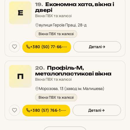
Місце
Економна хата, вікна і
19.
19
двері
Е
у
Вікна ПВХ та жалюзі
рейтингу:
вулиця Героїв Праці, 28-д
Вікна ПВХ та жалюзі
+380 (50) 77-66-···
Деталі
Місце
Профіль-М,
20.
20
металопластикові вікна
П
у
Вікна ПВХ та жалюзі
рейтингу:
Морозова, 13 (завод ім. Малишева)
Вікна ПВХ та жалюзі
+380 (57) 766-1-···
Деталі