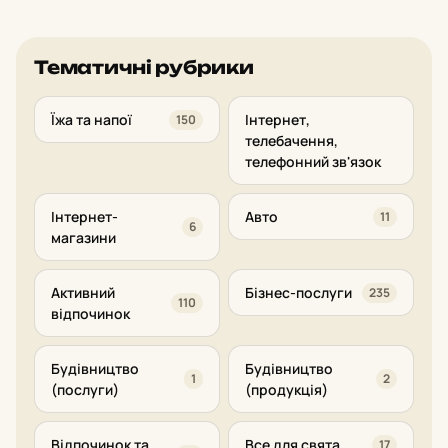
Тематичні рубрики
Їжа та напої
Інтернет,
150
телебачення,
телефонний зв'язок
Інтернет-
Авто
11
6
магазини
Активний
Бізнес-послуги
235
110
відпочинок
Будівництво
Будівництво
1
2
(послуги)
(продукція)
Відпочинок та
Все для свята
17