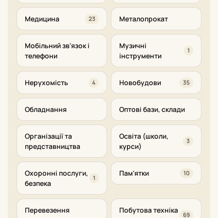
Медицина
Металопрокат
23
Мобільний зв'язок і
Музичні
1
телефони
інструменти
Нерухомість
Новобудови
4
35
Обладнання
Оптові бази, склади
Організації та
Освіта (школи,
3
представництва
курси)
Охоронні послуги,
Пам'ятки
10
1
безпека
Перевезення
Побутова техніка
69