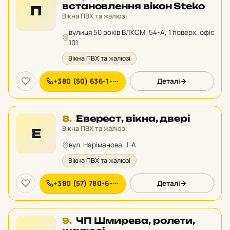
7
встановлення вікон Steko
П
у
Вікна ПВХ та жалюзі
рейтингу:
вулиця 50 років ВЛКСМ, 54-А, 1 поверх, офіс
101
Вікна ПВХ та жалюзі
+380 (50) 636-1-···
Деталі
Місце
Еверест, вікна, двері
8.
8
Вікна ПВХ та жалюзі
Е
у
вул. Наріманова, 1-А
рейтингу:
Вікна ПВХ та жалюзі
+380 (57) 780-6-···
Деталі
Місце
ЧП Шмирева, ролети,
9.