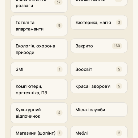
37
розваги
Готелі та
Езотерика, магія
3
9
апартаменти
Екологія, охорона
Закрито
160
природи
ЗМІ
Зоосвіт
1
5
Комп'ютери,
Краса і здоров'я
5
оргтехніка, ПЗ
Культурний
Міські служби
4
відпочинок
Магазини (шопінг)
Меблі
1
2