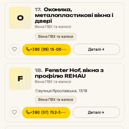
Місце
Оконика,
17.
17
металопластикові вікна і
О
у
двері
рейтингу:
Вікна ПВХ та жалюзі
Вікна ПВХ та жалюзі
+380 (99) 15-00-···
Деталі
Місце
Fenster Hof, вікна з
18.
18
профілю REHAU
F
у
Вікна ПВХ та жалюзі
рейтингу:
вулиця Ярославська, 13/18
Вікна ПВХ та жалюзі
+380 (57) 752-3-···
Деталі