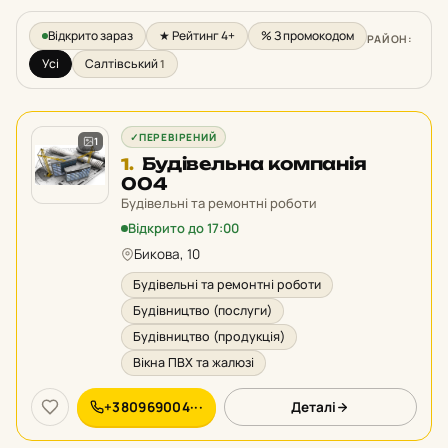
Відкрито зараз
★ Рейтинг 4+
% З промокодом
РАЙОН:
Усі
Салтівський
1
✓
ПЕРЕВІРЕНИЙ
1
Місце
Будівельна компанія
1.
1
004
у
Будівельні та ремонтні роботи
рейтингу:
Відкрито до 17:00
Бикова, 10
Будівельні та ремонтні роботи
Будівництво (послуги)
Будівництво (продукція)
Вікна ПВХ та жалюзі
+380969004···
Деталі