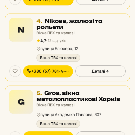
Місце
Nikoss, жалюзі та
4.
4
рольети
N
у
Вікна ПВХ та жалюзі
рейтингу:
4,7
· 13 відгуків
вулиця Блюхера, 12
Вікна ПВХ та жалюзі
+380 (57) 781-4-···
Деталі
Місце
Gros, вікна
5.
5
металопластикові Харків
G
у
Вікна ПВХ та жалюзі
рейтингу:
вулиця Академіка Павлова, 307
Вікна ПВХ та жалюзі