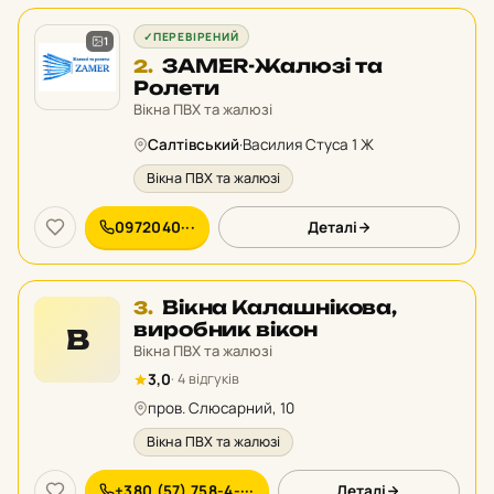
✓
ПЕРЕВІРЕНИЙ
1
Місце
ЗAMER-Жалюзі та
2.
2
Ролети
у
Вікна ПВХ та жалюзі
рейтингу:
Салтівський
·
Василия Стуса 1 Ж
Вікна ПВХ та жалюзі
0972040···
Деталі
Місце
Вікна Калашнікова,
3.
3
виробник вікон
В
у
Вікна ПВХ та жалюзі
рейтингу:
3,0
· 4 відгуків
пров. Слюсарний, 10
Вікна ПВХ та жалюзі
+380 (57) 758-4-···
Деталі