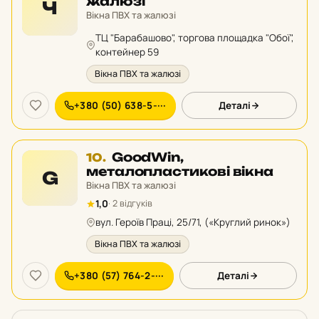
9
жалюзі
Ч
у
Вікна ПВХ та жалюзі
рейтингу:
ТЦ "Барабашово", торгова площадка "Обої",
контейнер 59
Вікна ПВХ та жалюзі
+380 (50) 638-5-···
Деталі
Місце
GoodWin,
10.
10
металопластикові вікна
G
у
Вікна ПВХ та жалюзі
рейтингу:
1,0
· 2 відгуків
вул. Героїв Праці, 25/71, («Круглий ринок»)
Вікна ПВХ та жалюзі
+380 (57) 764-2-···
Деталі