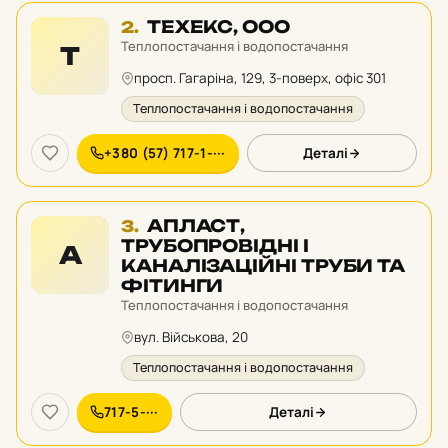
Місце
ТЕХЕКС, ООО
2.
2
Теплопостачання і водопостачання
Т
у
просп. Гагаріна, 129, 3-поверх, офіс 301
рейтингу:
Теплопостачання і водопостачання
+380 (57) 717-1-···
Деталі
Місце
АПЛАСТ,
3.
3
ТРУБОПРОВІДНІ І
А
у
КАНАЛІЗАЦІЙНІ ТРУБИ ТА
рейтингу:
ФІТИНГИ
Теплопостачання і водопостачання
вул. Військова, 20
Теплопостачання і водопостачання
717-5-···
Деталі