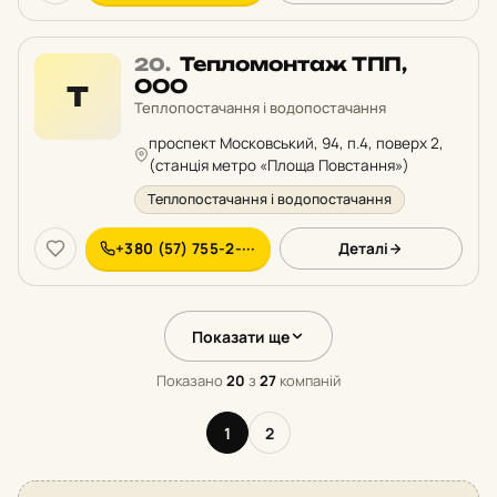
Місце
Тепломонтаж ТПП,
20.
20
ООО
Т
у
Теплопостачання і водопостачання
рейтингу:
проспект Московський, 94, п.4, поверх 2,
(станція метро «Площа Повстання»)
Теплопостачання і водопостачання
+380 (57) 755-2-···
Деталі
Показати ще
Показано
20
з
27
компаній
1
2