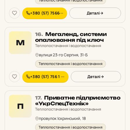
Теплопостачання і водопостачання
+380 (57) 7566···
Деталі
Місце
Мегаленд, системи
16.
16
опалювання під ключ
М
у
Теплопостачання і водопостачання
рейтингу:
вулиця 23-го Серпня, 31-Б
Теплопостачання і водопостачання
+380 (57) 756 1 ···
Деталі
Місце
Приватне підприємство
17.
17
«УкрСпецТехнік»
П
у
Теплопостачання і водопостачання
рейтингу:
провулок Іскринський, 18
Теплопостачання і водопостачання