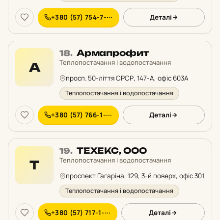
+380 (57) 754-7-···
Деталі
Місце
Армапрофит
18.
18
Теплопостачання і водопостачання
А
у
просп. 50-ліття СРСР, 147-А, офіс 603А
рейтингу:
Теплопостачання і водопостачання
+380 (57) 766-1-···
Деталі
Місце
ТЕХЕКС, ООО
19.
19
Теплопостачання і водопостачання
Т
у
проспект Гагаріна, 129, 3-й поверх, офіс 301
рейтингу:
Теплопостачання і водопостачання
+380 (57) 717-1-···
Деталі