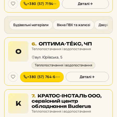
+380 (57) 7194···
Деталі
Будівельні матеріали
Вікна ПВХ та жалюзі
Двері міжк
Місце
ОПТИМА-ТÉKС, ЧП
6.
6
Теплопостачання і водопостачання
О
у
вул. Юріївська, 5
рейтингу:
Теплопостачання і водопостачання
+380 (57) 764-6-···
Деталі
Місце
КРАТОС-ІНСТАЛЬ ООО,
7.
7
сервісний центр
К
у
обладнання Buderus
рейтингу:
Теплопостачання і водопостачання