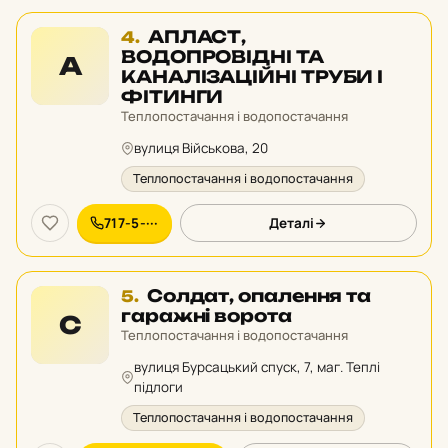
Місце
АПЛАСТ,
4.
4
ВОДОПРОВІДНІ ТА
А
у
КАНАЛІЗАЦІЙНІ ТРУБИ І
рейтингу:
ФІТИНГИ
Теплопостачання і водопостачання
вулиця Військова, 20
Теплопостачання і водопостачання
717-5-···
Деталі
Місце
Солдат, опалення та
5.
5
гаражні ворота
С
у
Теплопостачання і водопостачання
рейтингу:
вулиця Бурсацький спуск, 7, маг. Теплі
підлоги
Теплопостачання і водопостачання