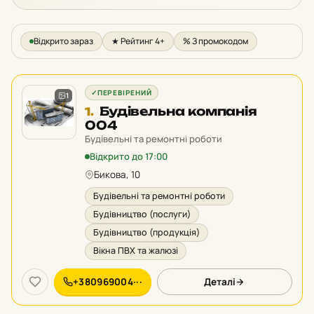
Відкрито зараз
★ Рейтинг 4+
% З промокодом
✓
ПЕРЕВІРЕНИЙ
1
Місце
Будівельна компанія
1.
1
004
у
Будівельні та ремонтні роботи
рейтингу:
Відкрито до 17:00
Бикова, 10
Будівельні та ремонтні роботи
Будівництво (послуги)
Будівництво (продукція)
Вікна ПВХ та жалюзі
+380969004···
Деталі