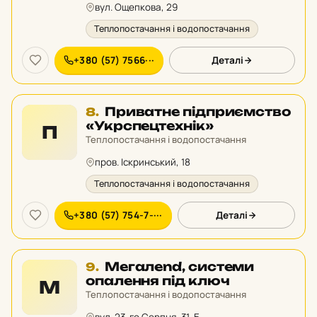
вул. Ощепкова, 29
Теплопостачання і водопостачання
+380 (57) 7566···
Деталі
Місце
Приватне підприємство
8.
8
«Укрспецтехнік»
П
у
Теплопостачання і водопостачання
рейтингу:
пров. Іскринський, 18
Теплопостачання і водопостачання
+380 (57) 754-7-···
Деталі
Місце
Мегалend, системи
9.
9
опалення під ключ
М
у
Теплопостачання і водопостачання
рейтингу: