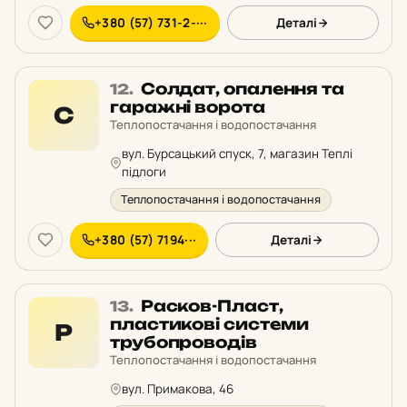
+380 (57) 731-2-···
Деталі
Місце
Солдат, опалення та
12.
12
гаражні ворота
С
у
Теплопостачання і водопостачання
рейтингу:
вул. Бурсацький спуск, 7, магазин Теплі
підлоги
Теплопостачання і водопостачання
+380 (57) 7194···
Деталі
Місце
Расков-Пласт,
13.
13
пластикові системи
Р
у
трубопроводів
рейтингу:
Теплопостачання і водопостачання
вул. Примакова, 46