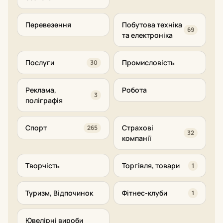
Перевезення
Побутова техніка
69
та електроніка
Послуги
Промисловість
30
Реклама,
Робота
3
поліграфія
Спорт
Страхові
265
32
компанії
Творчість
Торгівля, товари
1
Туризм, Відпочинок
Фітнес-клуби
1
Ювелірні вироби