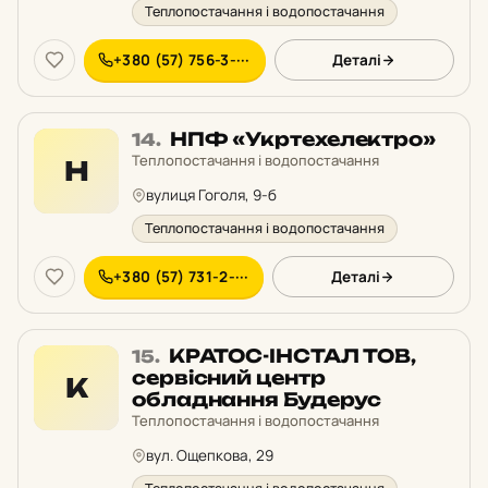
Теплопостачання і водопостачання
+380 (57) 756-3-···
Деталі
Місце
НПФ «Укртехелектро»
14.
14
Теплопостачання і водопостачання
Н
у
вулиця Гоголя, 9-б
рейтингу:
Теплопостачання і водопостачання
+380 (57) 731-2-···
Деталі
Місце
КРАТОС-ІНСТАЛ ТОВ,
15.
15
сервісний центр
К
у
обладнання Будерус
рейтингу:
Теплопостачання і водопостачання
вул. Ощепкова, 29