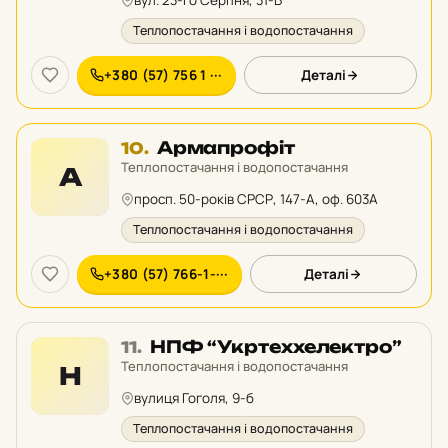
вул. 23-го Серпня, 31-Б
Теплопостачання і водопостачання
+380 (57) 756 1 ···
Деталі
Місце
Армапрофіт
10.
10
Теплопостачання і водопостачання
А
у
просп. 50-років СРСР, 147-А, оф. 603А
рейтингу:
Теплопостачання і водопостачання
+380 (57) 766-1-···
Деталі
Місце
НПФ “Укртеххелектро”
11.
11
Теплопостачання і водопостачання
Н
у
вулиця Гоголя, 9-б
рейтингу:
Теплопостачання і водопостачання