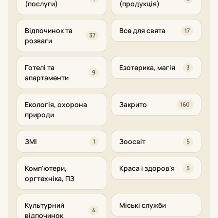
(послуги)
(продукція)
Відпочинок та
Все для свята
17
37
розваги
Готелі та
Езотерика, магія
3
9
апартаменти
Екологія, охорона
Закрито
160
природи
ЗМІ
Зоосвіт
1
5
Комп'ютери,
Краса і здоров'я
5
оргтехніка, ПЗ
Культурний
Міські служби
4
відпочинок