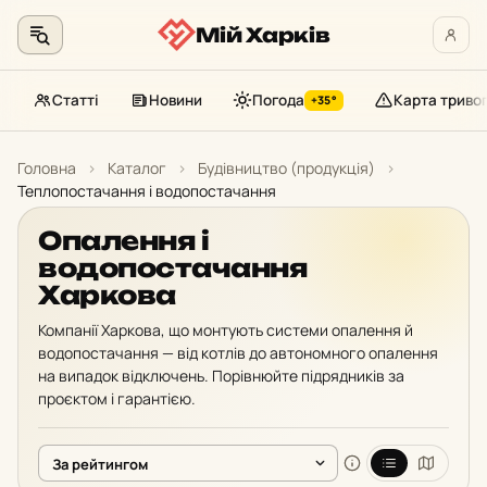
Мій Харків
Статті
Новини
Погода
Карта триво
+35°
Перейти
до
Головна
›
Каталог
›
Будівництво (продукція)
›
контенту
Теплопостачання і водопостачання
Опалення і
водопостачання
Харкова
Компанії Харкова, що монтують системи опалення й
водопостачання — від котлів до автономного опалення
на випадок відключень. Порівнюйте підрядників за
проєктом і гарантією.