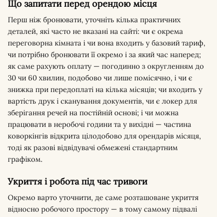
Що запитати перед орендою місця
Перш ніж бронювати, уточніть кілька практичних
деталей, які часто не вказані на сайті: чи є окрема
переговорна кімната і чи вона входить у базовий тариф,
чи потрібно бронювати її окремо і за який час наперед;
як саме рахують оплату — погодинно з округленням до
30 чи 60 хвилин, подобово чи лише помісячно, і чи є
знижка при передоплаті на кілька місяців; чи входить у
вартість друк і сканування документів, чи є локер для
зберігання речей на постійній основі; і чи можна
працювати в неробочі години та у вихідні — частина
коворкінгів відкрита цілодобово для орендарів місяця,
тоді як разові відвідувачі обмежені стандартним
графіком.
Укриття і робота під час тривоги
Окремо варто уточнити, де саме розташоване укриття
відносно робочого простору — в тому самому підвалі