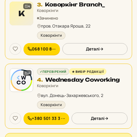
Місце
Коворкінг Branch_
3.
4
3
Коворкінги
К
у
Зачинено
рейтингу:
пров. Отакара Яроша, 22
Коворкінги
068 100 8···
Деталі
✓
ПЕРЕВІРЕНИЙ
★ ВИБІР РЕДАКЦІЇ
4
Місце
Wednesday Coworking
4.
4
Коворкінги
у
вул. Донець-Захаржевського, 2
рейтингу:
Коворкінги
+380 501 33 3 ···
Деталі