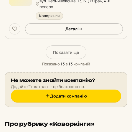
вул. Чернишевська, 13, БЦ «Ліра», 4-й
рейтингу:
поверх
Коворкінги
Деталі
Показати ще
Показано
13
з
13
компаній
Не можете знайти компанію?
Додайте її в каталог - це безкоштовно.
Додати компанію
Про рубрику «Коворкінги»