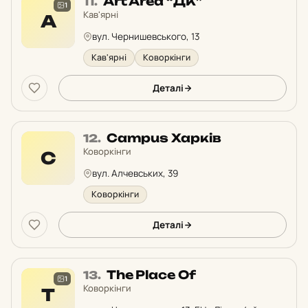
Місце
Art Area “ДК”
11.
1
11
Кав'ярні
A
у
вул. Чернишевського, 13
рейтингу:
Кав'ярні
Коворкінги
Деталі
Місце
Campus Харків
12.
12
Коворкінги
C
у
вул. Алчевських, 39
рейтингу:
Коворкінги
Деталі
Місце
The Place Of
13.
1
13
Коворкінги
T
у