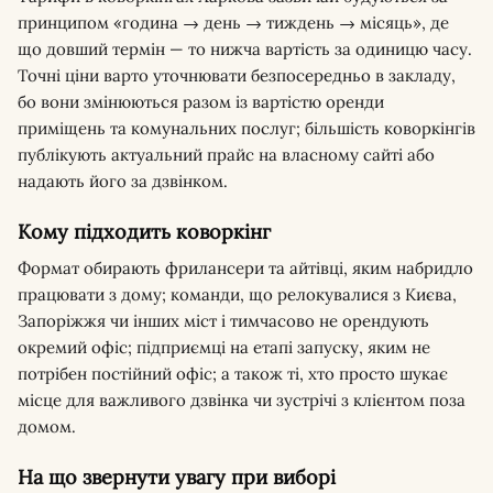
принципом «година → день → тиждень → місяць», де
що довший термін — то нижча вартість за одиницю часу.
Точні ціни варто уточнювати безпосередньо в закладу,
бо вони змінюються разом із вартістю оренди
приміщень та комунальних послуг; більшість коворкінгів
публікують актуальний прайс на власному сайті або
надають його за дзвінком.
Кому підходить коворкінг
Формат обирають фрилансери та айтівці, яким набридло
працювати з дому; команди, що релокувалися з Києва,
Запоріжжя чи інших міст і тимчасово не орендують
окремий офіс; підприємці на етапі запуску, яким не
потрібен постійний офіс; а також ті, хто просто шукає
місце для важливого дзвінка чи зустрічі з клієнтом поза
домом.
На що звернути увагу при виборі