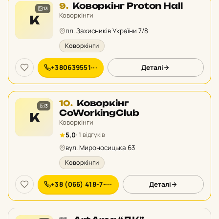
Місце
Коворкінг Proton Hall
9.
13
9
Коворкінги
К
у
пл. Захисників України 7/8
рейтингу:
Коворкінги
+380639551···
Деталі
Місце
Коворкінг
10.
3
10
CoWorkingClub
К
у
Коворкінги
рейтингу:
5,0
· 1 відгуків
вул. Мироносицька 63
Коворкінги
+38 (066) 418-7-···
Деталі