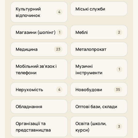
Культурний
Міські служби
4
відпочинок
Магазини (шопінг)
Меблі
1
2
Медицина
Металопрокат
23
Мобільний зв'язок і
Музичні
1
телефони
інструменти
Нерухомість
Новобудови
4
35
Обладнання
Оптові бази, склади
Організації та
Освіта (школи,
3
представництва
курси)