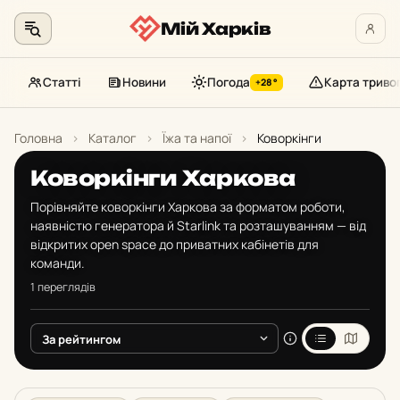
Мій Харків
Статті
Новини
Погода
Карта триво
+28°
Перейти
до
Головна
›
Каталог
›
Їжа та напої
›
Коворкінги
контенту
Коворкінги Харкова
Порівняйте коворкінги Харкова за форматом роботи,
наявністю генератора й Starlink та розташуванням — від
відкритих open space до приватних кабінетів для
команди.
1 переглядів