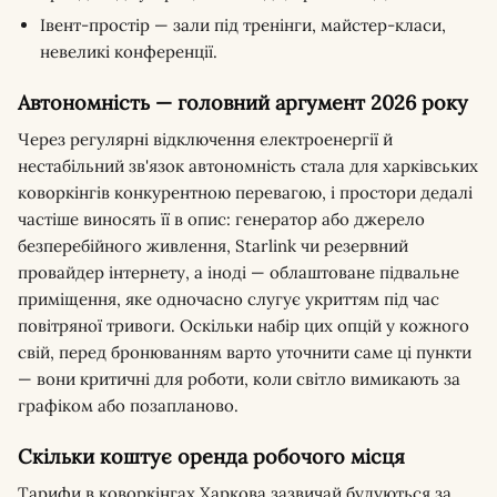
Івент-простір — зали під тренінги, майстер-класи,
невеликі конференції.
Автономність — головний аргумент 2026 року
Через регулярні відключення електроенергії й
нестабільний зв'язок автономність стала для харківських
коворкінгів конкурентною перевагою, і простори дедалі
частіше виносять її в опис: генератор або джерело
безперебійного живлення, Starlink чи резервний
провайдер інтернету, а іноді — облаштоване підвальне
приміщення, яке одночасно слугує укриттям під час
повітряної тривоги. Оскільки набір цих опцій у кожного
свій, перед бронюванням варто уточнити саме ці пункти
— вони критичні для роботи, коли світло вимикають за
графіком або позапланово.
Скільки коштує оренда робочого місця
Тарифи в коворкінгах Харкова зазвичай будуються за