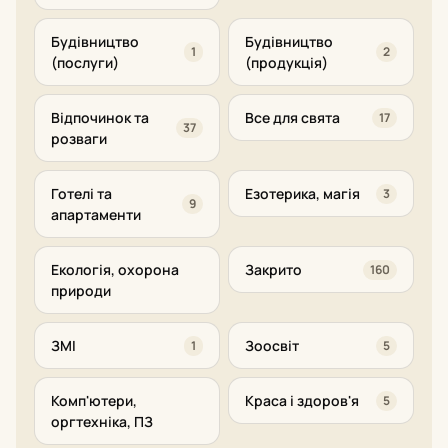
Будівництво
Будівництво
1
2
(послуги)
(продукція)
Відпочинок та
Все для свята
17
37
розваги
Готелі та
Езотерика, магія
3
9
апартаменти
Екологія, охорона
Закрито
160
природи
ЗМІ
Зоосвіт
1
5
Комп'ютери,
Краса і здоров'я
5
оргтехніка, ПЗ