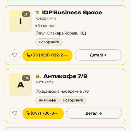
Місце
IDP Business Space
7.
3
7
Коворкінги
I
у
Зачинено
рейтингу:
вул. Отакара Яроша, 18Д
Коворкінги
+38 (050) 022-2-···
Деталі
Місце
Антикафе 7/9
8.
4
8
Антикафе
А
у
Харківська набережна 7/9
рейтингу:
Антикафе
Коворкінги
(057) 706-0-···
Деталі