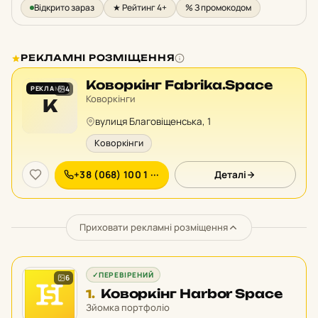
Відкрито зараз
★ Рейтинг 4+
% З промокодом
РЕКЛАМНІ РОЗМІЩЕННЯ
Коворкінг Fabrika.Space
РЕКЛАМА
4
Коворкінги
К
вулиця Благовіщенська, 1
Коворкінги
+38 (068) 100 1 ···
Деталі
Приховати рекламні розміщення
✓
ПЕРЕВІРЕНИЙ
6
Місце
Коворкінг Harbor Space
1.
1
Зйомка портфоліо