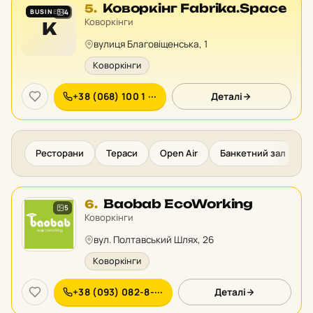
Місце
Коворкінг Fabrika.Space
5.
BUSINESS
4
5
Коворкінги
К
у
вулиця Благовіщенська, 1
рейтингу:
Коворкінги
+38 (068) 100 1 ···
Деталі
Ресторани
Тераси
Open Air
Банкетний зал
К
Місце
Baobab EcoWorking
6.
5
6
Коворкінги
у
вул. Полтавський Шлях, 26
рейтингу:
Коворкінги
+38 (093) 082-8-···
Деталі