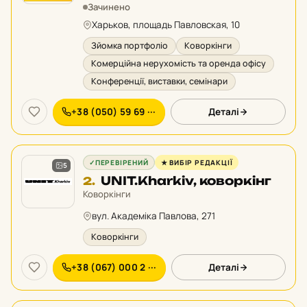
у
Зачинено
рейтингу:
Харьков, площадь Павловская, 10
Зйомка портфоліо
Коворкінги
Комерційна нерухомість та оренда офісу
Конференції, виставки, семінари
+38 (050) 59 69 ···
Деталі
✓
ПЕРЕВІРЕНИЙ
★ ВИБІР РЕДАКЦІЇ
5
Місце
UNIT.Kharkiv, коворкінг
2.
2
Коворкінги
у
вул. Академіка Павлова, 271
рейтингу:
Коворкінги
+38 (067) 000 2 ···
Деталі