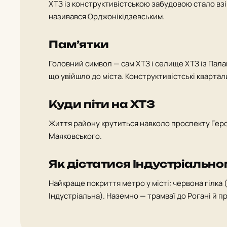
ХТЗ із конструктивістською забудовою стало вз
називався Орджонікідзевським.
Памʼятки
Головний символ — сам ХТЗ і селище ХТЗ із Пала
що увійшло до міста. Конструктивістські квартал
Куди піти на ХТЗ
Життя району крутиться навколо проспекту Герої
Маяковського.
Як дістатися Індустріально
Найкраще покриття метро у місті: червона гілка
Індустріальна). Наземно — трамваї до Рогані й п