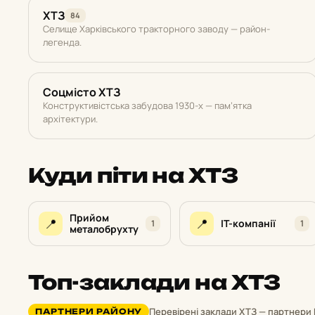
ХТЗ
84
Селище Харківського тракторного заводу — район-
легенда.
Соцмісто ХТЗ
Конструктивістська забудова 1930-х — пам’ятка
архітектури.
Куди піти на ХТЗ
Прийом
📍
📍
IT-компанії
1
1
металобрухту
Топ-заклади на ХТЗ
Перевірені заклади ХТЗ — партнери 
ПАРТНЕРИ РАЙОНУ