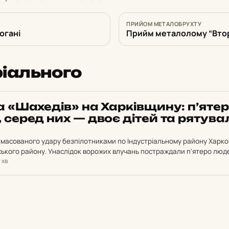
ПРИЙОМ МЕТАЛОБРУХТУ
огані
Прийм металолому “Вто
ріального
 «Ша­хе­дів» на Хар­ків­щи­ну: п’яте
х, серед них — двоє дітей та ря­ту­ва
и масованого удару безпілотниками по Індустріальному району Харко
вського району. Унаслідок ворожих влучань постраждали п'ятеро люд
1 хв
акож поранень зазнав співробітник ДСНС.