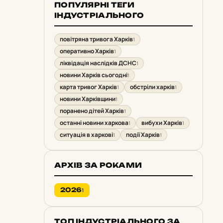
ПОПУЛЯРНІ ТЕГИ
ІНДУСТРІАЛЬНОГО
повітряна тривога Харків
1
оперативно Харків
1
ліквідація наслідків ДСНС
1
новини Харків сьогодні
1
карта тривог Харків
обстріли харків
1
1
новини Харківщини
1
поранено дітей Харків
1
останні новини харкова
вибухи Харків
1
1
ситуація в харкові
події Харків
1
1
АРХІВ ЗА РОКАМИ
2026
1
ТОП ІНДУСТРІАЛЬНОГО ЗА