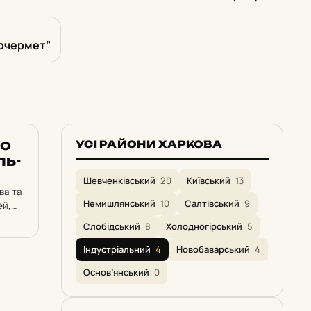
рчермет”
ро
УСІ РАЙОНИ ХАРКОВА
ль­
Шевченківський
20
Київський
13
ва та
Немишлянський
10
Салтівський
9
ей,
Слобідський
8
Холодногірський
5
Індустріальний
4
Новобаварський
4
Основ’янський
0