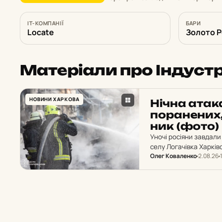
IT-КОМПАНІЇ
БАРИ
Locate
Золото Р
Матеріали про Індуст
НОВИНИ ХАРКОВА
Нічна атака
по­ра­не­ни
ник (фото)
Уночі росіяни завдал
селу Логачівка Харкі
Олег Коваленко
2.08.26
зокрема двоє дітей. Т