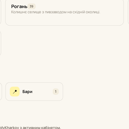
Рогань
39
Колишнє селище з пивзаводом на східній околиці.
📍
Бари
1
MyKharkov з активним кабінетом.