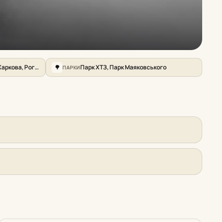
Проспект Героїв Харкова, Роганська, Індустріальний проспект
Парк ХТЗ, Парк Маяковського
ПАРКИ
🌳