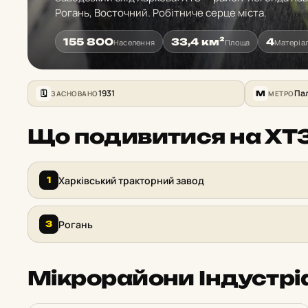
Рогань, Восточний. Робітниче серце міста.
155 800
33,4 км²
4
Населення
Площа
Матеріал
1931
ЗАСНОВАНО
МЕТРО
🗓
M
Що подивитися на ХТ
Харківський тракторний завод
1
Рогань
3
Мікрорайони Індустрі