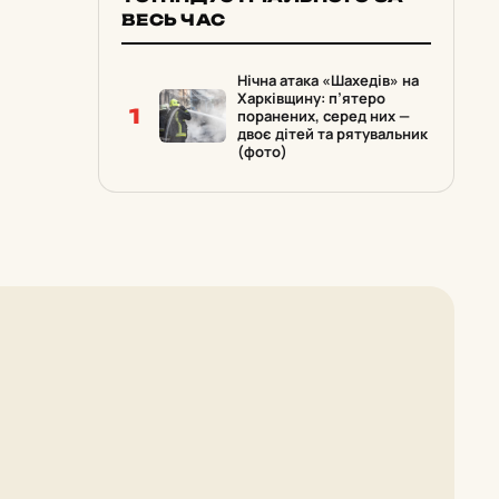
ВЕСЬ ЧАС
Нічна атака «Шахедів» на
Харківщину: п’ятеро
1
поранених, серед них —
двоє дітей та рятувальник
(фото)