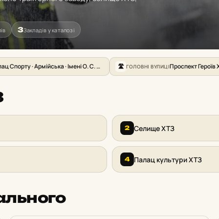
3
ів
Закладів у каталозі
Палац Спорту · Армійська · Імені О. С. Масельського · Тракторний завод · Індустріальна
ГОЛОВНІ ВУЛИЦІ
🛣
З
Селище ХТЗ
2
Палац культури ХТЗ
4
ального