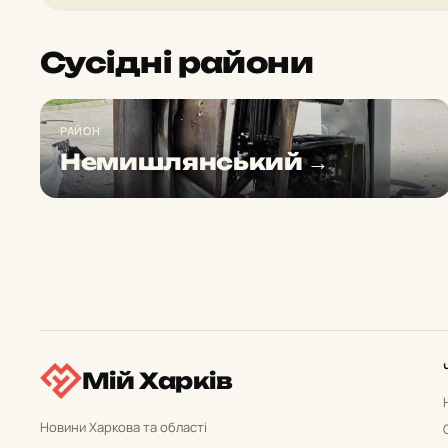
Сусідні райони
РАЙОН
Немишлянський →
Мій Харків
Новини Харкова та області