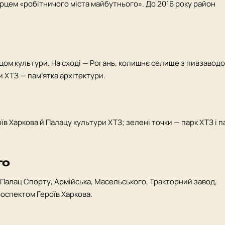
ірцем «робітничого міста майбутнього». До 2016 року район
цом культури. На сході — Рогань, колишнє селище з пивзаводо
и ХТЗ — пам’ятка архітектури.
в Харкова й Палацу культури ХТЗ; зелені точки — парк ХТЗ і п
го
 (Палац Спорту, Армійська, Масельського, Тракторний завод,
роспектом Героїв Харкова.