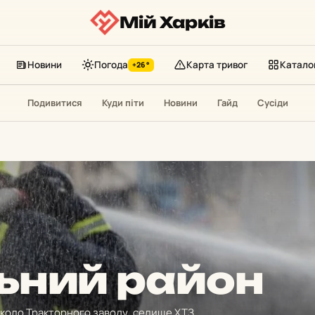
Мій Харків
Новини
Погода
Карта тривог
Катало
+26°
Подивитися
Куди піти
Новини
Гайд
Сусіди
льний район
вколо Тракторного заводу, селище ХТЗ,