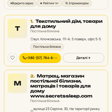
Відкрито зараз
★ Рейтинг 4+
% З промокодом
Місце
Текстильний дім, товари
1.
1
для дому
Т
у
Постільна білизна
рейтингу:
вул. Клочковська, 111-А, 5 поверх, офіс 5-5
Постільна білизна
+380 (57) 764-6-···
Деталі
Місце
Матрац, магазин
2.
2
постільної білизни,
М
у
матраців і товарів для
рейтингу:
дому
www.secretssleep.com
Постільна білизна
вулиця 23 Серпня, 30, На території ринку