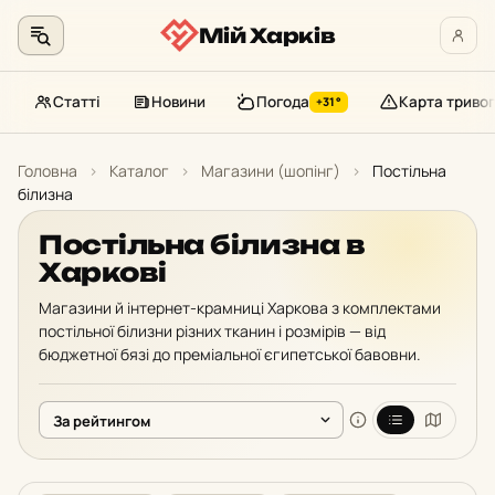
Мій Харків
Статті
Новини
Погода
Карта тривог
+31°
Перейти
до
Головна
›
Каталог
›
Магазини (шопінг)
›
Постільна
контенту
білизна
Постільна білизна в
Харкові
Магазини й інтернет-крамниці Харкова з комплектами
постільної білизни різних тканин і розмірів — від
бюджетної бязі до преміальної єгипетської бавовни.