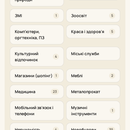
ЗМІ
Зоосвіт
1
5
Комп'ютери,
Краса і здоров'я
5
оргтехніка, ПЗ
Культурний
Міські служби
4
відпочинок
Магазини (шопінг)
Меблі
1
2
Медицина
Металопрокат
23
Мобільний зв'язок і
Музичні
1
телефони
інструменти
Нерухомість
Новобудови
4
35