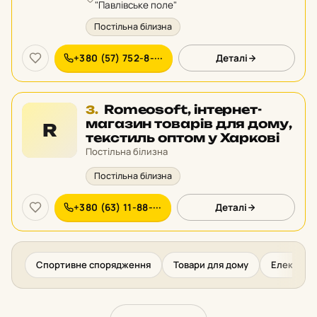
"Павлівське поле"
Постільна білизна
+380 (57) 752-8-···
Деталі
Місце
Romeosoft, інтернет-
3.
3
магазин товарів для дому,
R
у
текстиль оптом у Харкові
рейтингу:
Постільна білизна
Постільна білизна
+380 (63) 11-88-···
Деталі
Спортивне спорядження
Товари для дому
Електронн