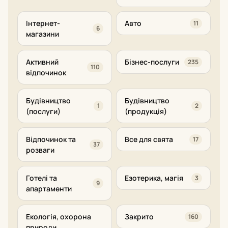
Інтернет-
Авто
11
6
магазини
Активний
Бізнес-послуги
235
110
відпочинок
Будівництво
Будівництво
1
2
(послуги)
(продукція)
Відпочинок та
Все для свята
17
37
розваги
Готелі та
Езотерика, магія
3
9
апартаменти
Екологія, охорона
Закрито
160
природи