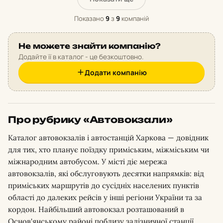
Показано
9
з
9
компаній
Не можете знайти компанію?
Додайте її в каталог - це безкоштовно.
Додати компанію
Про рубрику «Автовокзали»
Каталог автовокзалів і автостанцій Харкова — довідник
для тих, хто планує поїздку приміським, міжміським чи
міжнародним автобусом. У місті діє мережа
автовокзалів, які обслуговують десятки напрямків: від
приміських маршрутів до сусідніх населених пунктів
області до далеких рейсів у інші регіони України та за
кордон. Найбільший автовокзал розташований в
Основ'янському районі поблизу залізничної станції