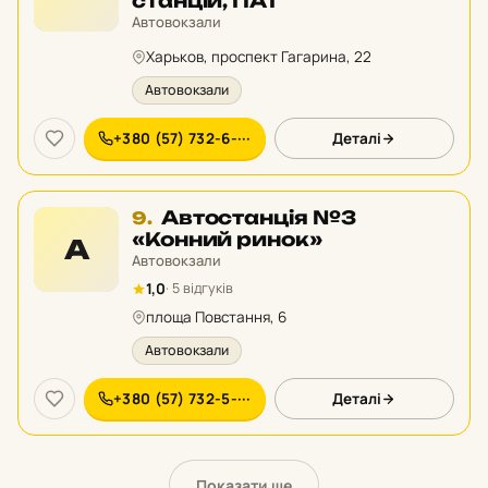
станцій, ПАТ
рейтингу:
Автовокзали
Харьков, проспект Гагарина, 22
Автовокзали
+380 (57) 732-6-···
Деталі
Місце
Автостанція №3
9.
9
«Конний ринок»
А
у
Автовокзали
рейтингу:
1,0
· 5 відгуків
площа Повстання, 6
Автовокзали
+380 (57) 732-5-···
Деталі
Показати ще