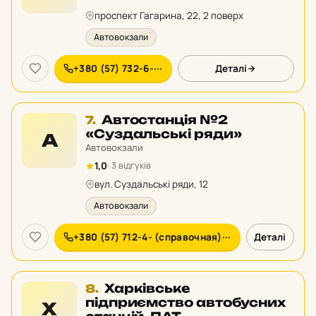
рейтингу:
проспект Гагарина, 22, 2 поверх
Автовокзали
+380 (57) 732-6-···
Деталі
Місце
Автостанція №2
7.
7
«Суздальські ряди»
А
у
Автовокзали
рейтингу:
1,0
· 3 відгуків
вул. Суздальські ряди, 12
Автовокзали
+380 (57) 712-4- (справочная)···
Деталі
Місце
Харківське
8.
8
підприємство автобусних
Х
у