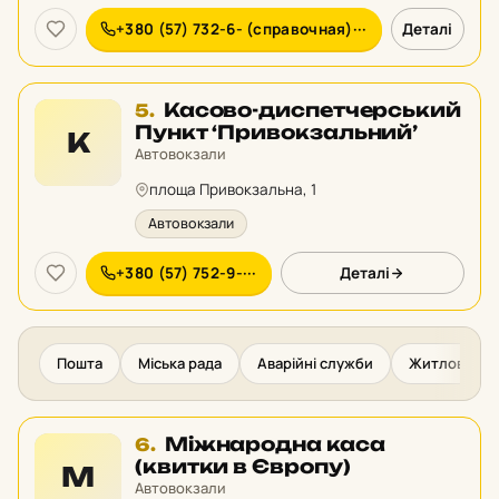
+380 (57) 732-6- (справочная)···
Деталі
Місце
Касово-диспетчерський
5.
5
Пункт ‘Привокзальний’
К
у
Автовокзали
рейтингу:
площа Привокзальна, 1
Автовокзали
+380 (57) 752-9-···
Деталі
Пошта
Міська рада
Аварійні служби
Житлово-ком
Місце
Міжнародна каса
6.
6
(квитки в Європу)
М
у
Автовокзали