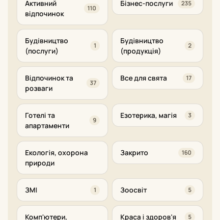
Активний
Бізнес-послуги
235
110
відпочинок
Будівництво
Будівництво
1
2
(послуги)
(продукція)
Відпочинок та
Все для свята
17
37
розваги
Готелі та
Езотерика, магія
3
9
апартаменти
Екологія, охорона
Закрито
160
природи
ЗМІ
Зоосвіт
1
5
Комп'ютери,
Краса і здоров'я
5