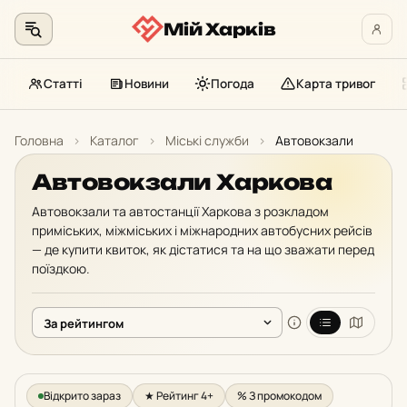
Мій Харків
Статті
Новини
Погода
Карта тривог
Перейти
до
Головна
›
Каталог
›
Міські служби
›
Автовокзали
контенту
Автовокзали Харкова
Автовокзали та автостанції Харкова з розкладом
приміських, міжміських і міжнародних автобусних рейсів
— де купити квиток, як дістатися та на що зважати перед
поїздкою.
Відкрито зараз
★ Рейтинг 4+
% З промокодом