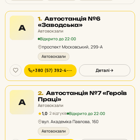
Місце
Автостанція №6
1.
1
«Заводська»
А
у
Автовокзали
рейтингу:
Відкрито до 22:00
проспект Московський, 299-А
Автовокзали
+380 (57) 392-4-···
Деталі
Місце
Автостанція №7 «Героїв
2.
2
Праці»
А
у
Автовокзали
рейтингу:
Відкрито до 22:00
1,0
· 2 відгуків
вул. Академіка Павлова, 160
Автовокзали