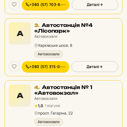
+380 (57) 703-6-···
Деталі
Місце
Автостанція №4
3.
3
«Лісопарк»
А
у
Автовокзали
рейтингу:
Харківське шосе, 8
Автовокзали
+380 (57) 315-0-···
Деталі
Місце
Автостанція № 1
4.
4
«Автовокзал»
А
у
Автовокзали
рейтингу:
1,0
· 1 відгуків
просп. Гагаріна, 22
Автовокзали