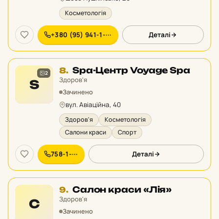
Косметологія
+380 (95) 941-1-···
Деталі
Місце
Spa-Центр Voyage Spa
8.
2
8
Здоров'я
S
у
Зачинено
рейтингу:
вул. Авіаційна, 40
Здоров'я
Косметологія
Салони краси
Спорт
758-1-···
Деталі
Місце
Салон краси «Лія»
9.
9
Здоров'я
С
у
Зачинено
рейтингу: