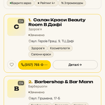
Відкрито зараз
★ Рейтинг 4+
% З промокодом
Місце
Салон Краси Beauty
1.
4
1
Room В Дафі
С
у
Здоров'я
рейтингу:
Зачинено
вул. Героїв Праці, 9, ТЦ Дафі
Здоров'я
Косметологія
Салони краси
(057) 755-0-···
Деталі
Місце
Barbershop & Bar Mann
2.
4
2
Барбершопи
B
у
Зачинено
рейтингу:
вул. Гіршмана, 17-Б