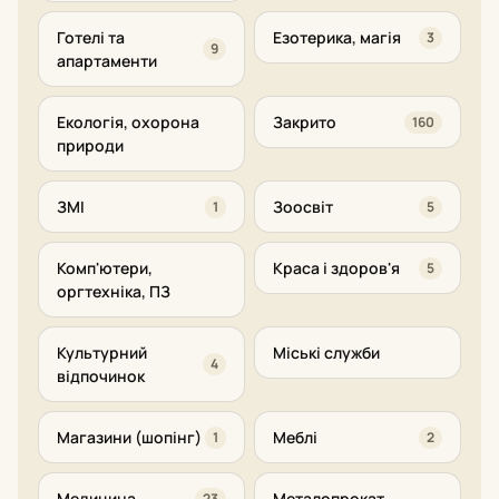
Готелі та
Езотерика, магія
3
9
апартаменти
Екологія, охорона
Закрито
160
природи
ЗМІ
Зоосвіт
1
5
Комп'ютери,
Краса і здоров'я
5
оргтехніка, ПЗ
Культурний
Міські служби
4
відпочинок
Магазини (шопінг)
Меблі
1
2
Медицина
Металопрокат
23