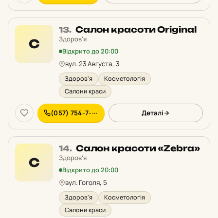
Місце
Салон красоти Original
13.
13
Здоров'я
С
у
Відкрито до 20:00
рейтингу:
вул. 23 Августа, 3
Здоров'я
Косметологія
Салони краси
(057) 754-7-···
Деталі
Місце
Салон красоти «Zebra»
14.
14
Здоров'я
С
у
Відкрито до 20:00
рейтингу:
вул. Гоголя, 5
Здоров'я
Косметологія
Салони краси