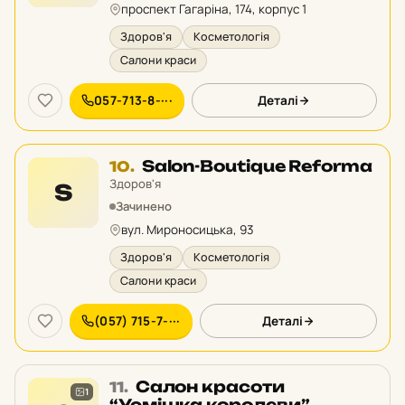
проспект Гагаріна, 174, корпус 1
Здоров'я
Косметологія
Салони краси
057-713-8-···
Деталі
Місце
Salon-Boutique Reforma
10.
10
Здоров'я
S
у
Зачинено
рейтингу:
вул. Мироносицька, 93
Здоров'я
Косметологія
Салони краси
(057) 715-7-···
Деталі
Місце
Салон красоти
11.
1
11
“Усмішка королеви”