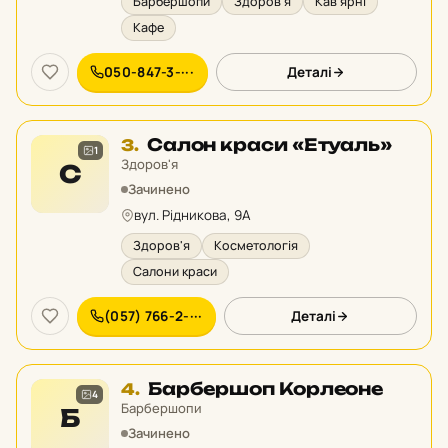
Барбершопи
Здоров'я
Кав'ярні
Кафе
050-847-3-···
Деталі
Місце
Салон краси «Етуаль»
3.
1
3
Здоров'я
С
у
Зачинено
рейтингу:
вул. Рідникова, 9А
Здоров'я
Косметологія
Салони краси
(057) 766-2-···
Деталі
Місце
Барбершоп Корлеоне
4.
4
4
Барбершопи
Б
у
Зачинено
рейтингу: