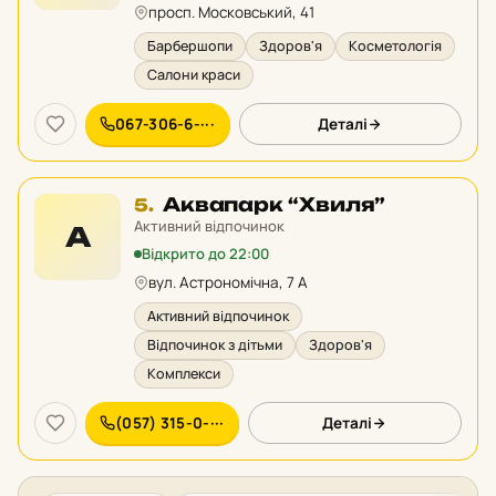
просп. Московський, 41
Барбершопи
Здоров'я
Косметологія
Салони краси
067-306-6-···
Деталі
Місце
Аквапарк “Хвиля”
5.
5
Активний відпочинок
А
у
Відкрито до 22:00
рейтингу:
вул. Астрономічна, 7 А
Активний відпочинок
Відпочинок з дітьми
Здоров'я
Комплекси
(057) 315-0-···
Деталі