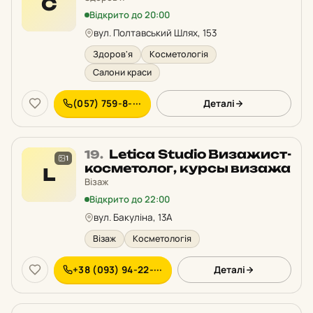
С
у
Відкрито до 20:00
рейтингу:
вул. Полтавський Шлях, 153
Здоров'я
Косметологія
Салони краси
(057) 759-8-···
Деталі
Місце
Letica Studio Визажист-
19.
1
19
косметолог, курсы визажа
L
у
Візаж
рейтингу:
Відкрито до 22:00
вул. Бакуліна, 13А
Візаж
Косметологія
+38 (093) 94-22-···
Деталі