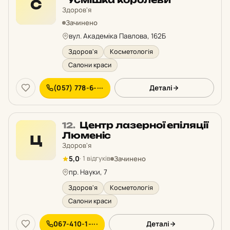
С
у
Здоров'я
рейтингу:
Зачинено
вул. Академіка Павлова, 162Б
Здоров'я
Косметологія
Салони краси
(057) 778-6-···
Деталі
Місце
Центр лазерної епіляції
12.
12
Люменіс
Ц
у
Здоров'я
рейтингу:
Зачинено
5,0
· 1 відгуків
пр. Науки, 7
Здоров'я
Косметологія
Салони краси
067-410-1-···
Деталі