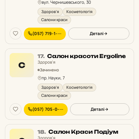
вул. Чернишевського, 30
Здоров'я
Косметологія
Салони краси
(057) 719-1-···
Деталі
Місце
Салон красоти Ergoline
17.
17
Здоров'я
С
у
Зачинено
рейтингу:
пр. Науки, 7
Здоров'я
Косметологія
Салони краси
(057) 705-0-···
Деталі
Місце
Салон Краси Подіум
18.
18
Здоров'я