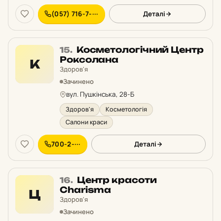
(057) 716-7-···
Деталі
Місце
Косметологічний Центр
15.
15
Роксолана
К
у
Здоров'я
рейтингу:
Зачинено
вул. Пушкінська, 28-Б
Здоров'я
Косметологія
Салони краси
700-2-···
Деталі
Місце
Центр красоти
16.
16
Charisma
Ц
у
Здоров'я
рейтингу:
Зачинено