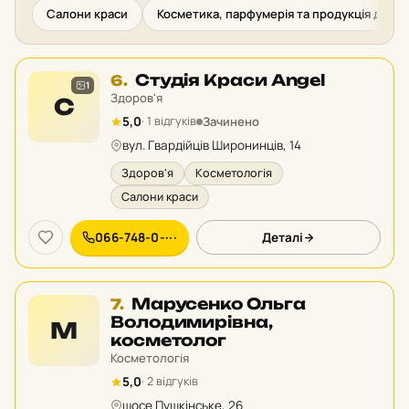
Салони краси
Косметика, парфумерія та продукція для м
Місце
Студія Краси Angel
6.
1
6
Здоров'я
С
у
Зачинено
5,0
· 1 відгуків
рейтингу:
вул. Гвардійців Широнинців, 14
Здоров'я
Косметологія
Салони краси
066-748-0-···
Деталі
Місце
Марусенко Ольга
7.
7
Володимирівна,
М
у
косметолог
рейтингу:
Косметологія
5,0
· 2 відгуків
шосе Пушкінське, 26