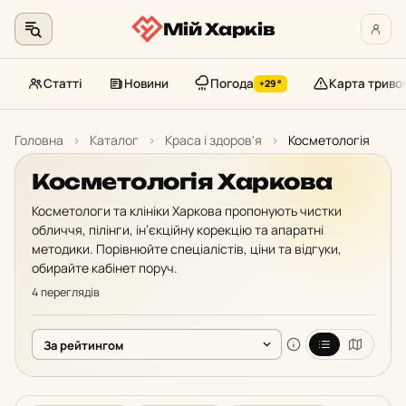
Мій Харків
Статті
Новини
Погода
Карта триво
+29°
Перейти
до
Головна
›
Каталог
›
Краса і здоров'я
›
Косметологія
контенту
Косметологія Харкова
Косметологи та клініки Харкова пропонують чистки
обличчя, пілінги, ін’єкційну корекцію та апаратні
методики. Порівнюйте спеціалістів, ціни та відгуки,
обирайте кабінет поруч.
4 переглядів