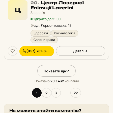
Місце
Центр Лазерної
20.
20
Епіляції Lazerini
Ц
у
Здоров'я
рейтингу:
Відкрито до 21:00
вул. Лермонтовська, 18
Здоров'я
Косметологія
Салони краси
(057) 781-8-···
Деталі
Показати ще
Показано
20
з
432
компаній
1
2
3
…
22
Не можете знайти компанію?