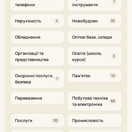
1
телефони
інструменти
Нерухомість
Новобудови
4
35
Обладнання
Оптові бази, склади
Організації та
Освіта (школи,
3
представництва
курси)
Охоронні послуги,
Пам'ятки
10
1
безпека
Перевезення
Побутова техніка
69
та електроніка
Послуги
Промисловість
30