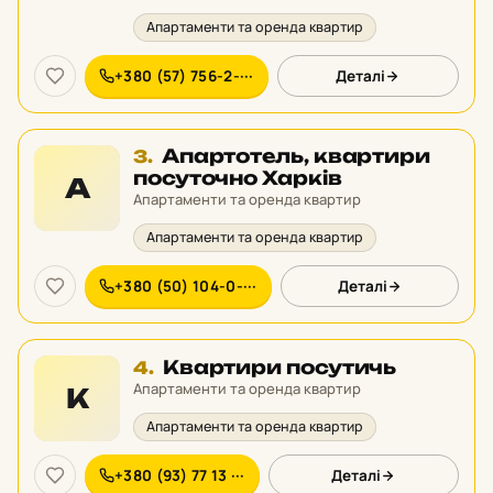
Апартаменти та оренда квартир
+380 (57) 756-2-···
Деталі
Місце
Апартотель, квартири
3.
3
посуточно Харків
А
у
Апартаменти та оренда квартир
рейтингу:
Апартаменти та оренда квартир
+380 (50) 104-0-···
Деталі
Місце
Квартири посутичь
4.
4
Апартаменти та оренда квартир
К
у
Апартаменти та оренда квартир
рейтингу:
+380 (93) 77 13 ···
Деталі