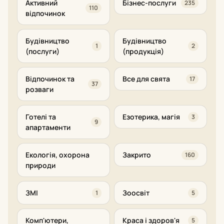
Активний
Бізнес-послуги
235
110
відпочинок
Будівництво
Будівництво
1
2
(послуги)
(продукція)
Відпочинок та
Все для свята
17
37
розваги
Готелі та
Езотерика, магія
3
9
апартаменти
Екологія, охорона
Закрито
160
природи
ЗМІ
Зоосвіт
1
5
Комп'ютери,
Краса і здоров'я
5