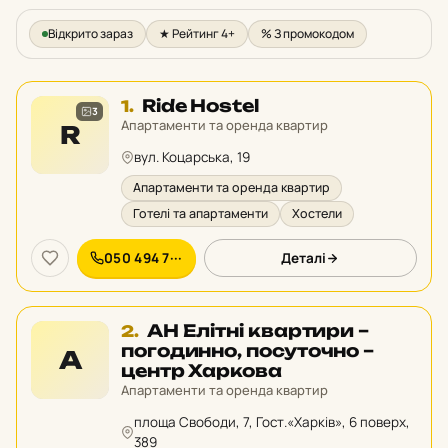
Відкрито зараз
★ Рейтинг 4+
% З промокодом
Місце
Ride Hostel
1.
3
1
Апартаменти та оренда квартир
R
у
вул. Коцарська, 19
рейтингу:
Апартаменти та оренда квартир
Готелі та апартаменти
Хостели
050 494 7···
Деталі
Місце
АН Елітні квартири –
2.
2
погодинно, посуточно –
А
у
центр Харкова
рейтингу:
Апартаменти та оренда квартир
площа Свободи, 7, Гост.«Харків», 6 поверх,
389