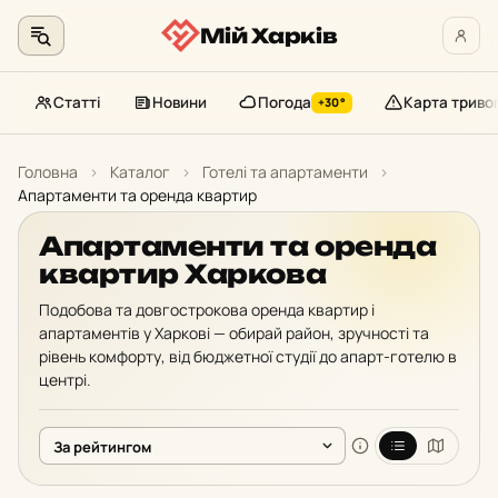
Мій Харків
Статті
Новини
Погода
Карта триво
+30°
Перейти
до
Головна
›
Каталог
›
Готелі та апартаменти
›
контенту
Апартаменти та оренда квартир
Апартаменти та оренда
квартир Харкова
Подобова та довгострокова оренда квартир і
апартаментів у Харкові — обирай район, зручності та
рівень комфорту, від бюджетної студії до апарт-готелю в
центрі.