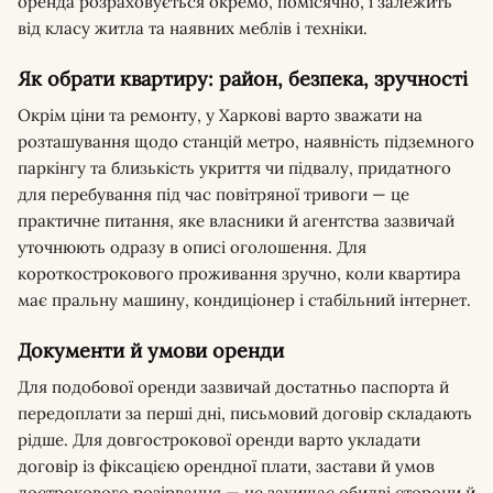
оренда розраховується окремо, помісячно, і залежить
від класу житла та наявних меблів і техніки.
Як обрати квартиру: район, безпека, зручності
Окрім ціни та ремонту, у Харкові варто зважати на
розташування щодо станцій метро, наявність підземного
паркінгу та близькість укриття чи підвалу, придатного
для перебування під час повітряної тривоги — це
практичне питання, яке власники й агентства зазвичай
уточнюють одразу в описі оголошення. Для
короткострокового проживання зручно, коли квартира
має пральну машину, кондиціонер і стабільний інтернет.
Документи й умови оренди
Для подобової оренди зазвичай достатньо паспорта й
передоплати за перші дні, письмовий договір складають
рідше. Для довгострокової оренди варто укладати
договір із фіксацією орендної плати, застави й умов
дострокового розірвання — це захищає обидві сторони й