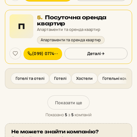
Місце
Посуточна оренда
5.
5
квартир
П
у
Апартаменти та оренда квартир
рейтингу:
Апартаменти та оренда квартир
(099) 0774···
Деталі
Готелі та отелі
Готелі
Хостели
Готельні компле
Показати ще
Показано
5
з
5
компаній
Не можете знайти компанію?