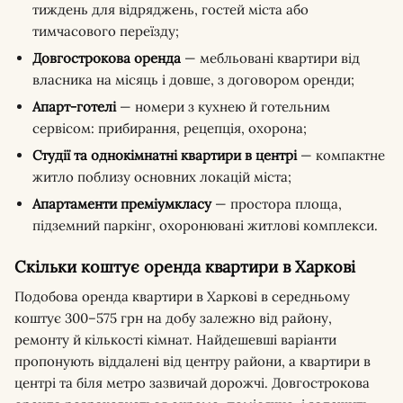
тиждень для відряджень, гостей міста або
тимчасового переїзду;
Довгострокова оренда
— мебльовані квартири від
власника на місяць і довше, з договором оренди;
Апарт-готелі
— номери з кухнею й готельним
сервісом: прибирання, рецепція, охорона;
Студії та однокімнатні квартири в центрі
— компактне
житло поблизу основних локацій міста;
Апартаменти преміумкласу
— простора площа,
підземний паркінг, охоронювані житлові комплекси.
Скільки коштує оренда квартири в Харкові
Подобова оренда квартири в Харкові в середньому
коштує 300–575 грн на добу залежно від району,
ремонту й кількості кімнат. Найдешевші варіанти
пропонують віддалені від центру райони, а квартири в
центрі та біля метро зазвичай дорожчі. Довгострокова