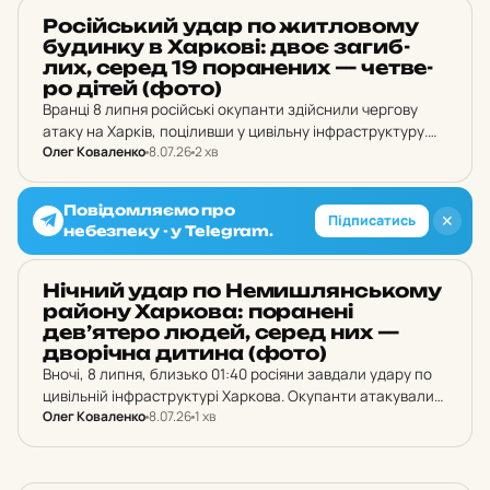
події, ліквідовуючи наслідки ударів.
НОВИНИ ХАРКОВА
Ро­сій­ський удар по жит­ло­во­му
бу­дин­ку в Хар­ко­ві: двоє за­гиб­
лих, серед 19 по­ра­не­них — чет­ве­
ро дітей (фото)
Вранці 8 липня російські окупанти здійснили чергову
атаку на Харків, поціливши у цивільну інфраструктуру.
Олег Коваленко
8.07.26
2 хв
Ворожий удар прийшов на житловий квартал міста.
Повідомляємо про
✕
Підписатись
небезпеку - у Telegram.
НОВИНИ ХАРКОВА
Нічний удар по Не­миш­лян­сько­му
району Хар­ко­ва: по­ра­не­ні
дев’ятеро людей, серед них —
дво­річ­на дитина (фото)
Вночі, 8 липня, близько 01:40 росіяни завдали удару по
цивільній інфраструктурі Харкова. Окупанти атакували
Олег Коваленко
8.07.26
1 хв
житловий масив із реактивної системи залпового вогню
«Торнадо-С».