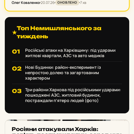
Олег Коваленко
20.07.26
7 хв
Нові Будинки. Сьогодні цей житловий квартал
ОНОВЛЕНО
сприймається як затишний, зелений, майже
патріархальний «спальник» на…
Топ Немишлянського за
★
тиждень
Російські атаки на Харківщину: під ударами
житлові квартали, АЗС та авто медиків
Нові Будинки: район-експеримент із
непростою долею та загартованим
характером
Три райони Харкова під російськими ударами:
пошкоджені АЗС, житловий будинок,
постраждали п’ятеро людей (фото)
НОВИНИ ХАРКОВА
Ро­сі­я­ни ата­ку­ва­ли Харків: