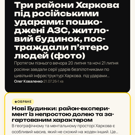
Три райони Хар­ко­ва
під ро­сій­ськи­ми
уда­ра­ми: пош­ко­
дже­ні АЗС, жит­ло­
вий бу­ди­нок, пос­
траж­да­ли п’я­те­ро
людей (фото)
Протягом пізнього вечора 20 липня та ночі 21 липня
росіяни завдали серії ударів безпілотниками по
цивільній інфраструктурі Харкова. під ударами
Олег Коваленко
21.07.26
1 хв
опинилися Шевченківський, Київський та
Немишлянський райони міста.
МІСТО
ОБРАНЕ
Нові Бу­дин­ки: район-ек­спе­ри­
мент із не­п­рос­тою долею та за­
гар­то­ва­ним ха­рак­те­ром
В географічному та ментальному просторі Харкова є
особливий масив, який не схожий на жоден інший. Це