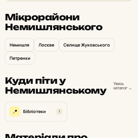
Мікрорайони
Немишлянського
Немишля
Лосєве
Селище Жуковського
Петренки
Куди піти у
Увесь
Немишлянському
каталог →
📍
Бібліотеки
1
Матеріали про