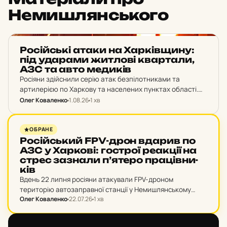
Немишлянського
НОВИНИ ХАРКОВА
Ро­сій­ські атаки на Хар­ків­щи­ну:
під уда­ра­ми жит­ло­ві квар­та­ли,
АЗС та авто ме­ди­ків
Росіяни здійснили серію атак безпілотниками та
артилерією по Харкову та населених пунктах області.
Унаслідок ворожих ударів поранено чотирьох цивільних
Олег Коваленко
1.08.26
1 хв
людей, пошкоджено автомобіль швидкої допомоги, АЗС,
багатоповерхівку та приватні будинки.
НОВИНИ ХАРКОВА
ОБРАНЕ
Ро­сій­ський FPV-дрон вдарив по
АЗС у Хар­ко­ві: гос­трої ре­ак­ції на
стрес заз­на­ли п’я­те­ро пра­ців­ни­
ків
Вдень 22 липня росіяни атакували FPV-дроном
територію автозаправної станції у Немишлянському
Олег Коваленко
22.07.26
1 хв
районі Харкова.
НОВИНИ ХАРКОВА