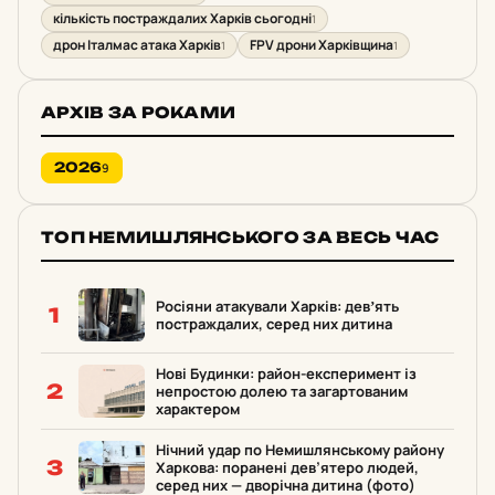
кількість постраждалих Харків сьогодні
1
дрон Італмас атака Харків
FPV дрони Харківщина
1
1
АРХІВ ЗА РОКАМИ
2026
9
ТОП НЕМИШЛЯНСЬКОГО ЗА ВЕСЬ ЧАС
Росіяни атакували Харків: девʼять
1
постраждалих, серед них дитина
Нові Будинки: район-експеримент із
2
непростою долею та загартованим
характером
Нічний удар по Немишлянському району
3
Харкова: поранені дев’ятеро людей,
серед них — дворічна дитина (фото)