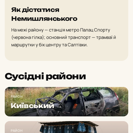
Як дістатися
Немишлянського
На межі району — станція метро Палац Спорту
(червона гілка); основний транспорт — трамваї й
маршрутки у бік центру та Салтівки.
Сусідні райони
РАЙОН
Київський →
РАЙОН