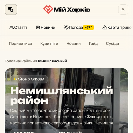
Мій Харків
Статті
Новини
Погода
Карта триво
+37°
Перейти
Подивитися
Куди піти
Новини
Гайд
Сусіди
до
контенту
Головна
/
Райони
/
Немишлянський
РАЙОН ХАРКОВА
Немишлянський
район
Східний житлово-промисловий район між центром і
Салтівкою: Немишля, Лосєве, селище Жуковського,
частина приватного сектору вздовж річки Немишля.