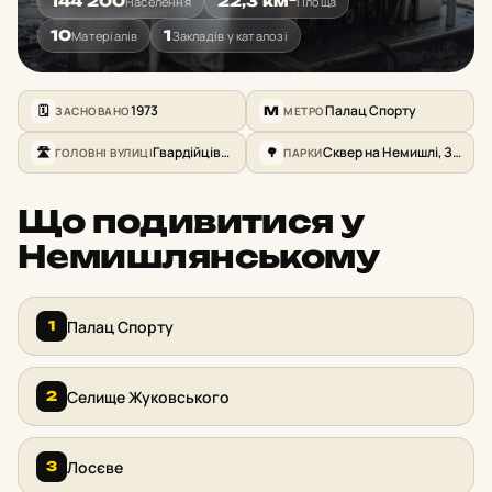
144 200
22,3 км²
Населення
Площа
10
1
Матеріалів
Закладів у каталозі
1973
Палац Спорту
ЗАСНОВАНО
МЕТРО
🗓
M
Гвардійців-Широнінців, Героїв Харкова, Біологічна
Сквер на Немишлі, Зелена зона вздовж річки Немишля
ГОЛОВНІ ВУЛИЦІ
ПАРКИ
🛣
🌳
Що подивитися у
Немишлянському
Палац Спорту
1
Селище Жуковського
2
Лосєве
3