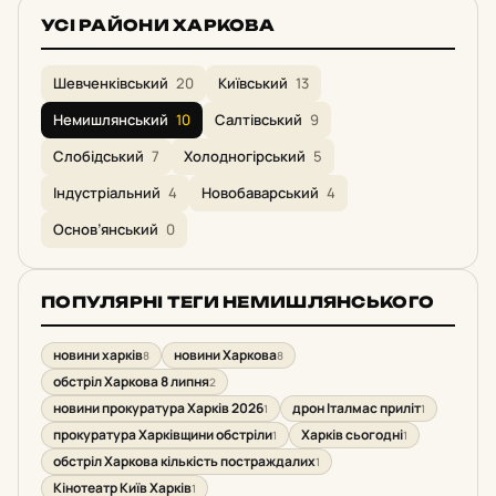
УСІ РАЙОНИ ХАРКОВА
Шевченківський
20
Київський
13
Немишлянський
10
Салтівський
9
Слобідський
7
Холодногірський
5
Індустріальний
4
Новобаварський
4
Основ’янський
0
ПОПУЛЯРНІ ТЕГИ НЕМИШЛЯНСЬКОГО
новини харків
новини Харкова
8
8
обстріл Харкова 8 липня
2
новини прокуратура Харків 2026
дрон Італмас приліт
1
1
прокуратура Харківщини обстріли
Харків сьогодні
1
1
обстріл Харкова кількість постраждалих
1
Кінотеатр Київ Харків
1