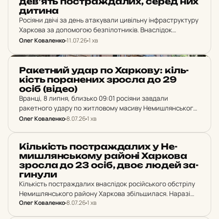
девʼять пос­траж­да­лих, серед них
дитина
Росіяни двічі за день атакували цивільну інфраструктуру
Харкова за допомогою безпілотників. Внаслідок
прильотів у різних районах міста постраждали дев'ятеро
Олег Коваленко
11.07.26
1 хв
людей, а одна з поранених перебуває у критичному
стані.
НОВИНИ ХАРКОВА
Ра­кет­ний удар по Хар­ко­ву: кіль­
кість по­ра­не­них зросла до 29
осіб (відео)
Вранці, 8 липня, близько 09:01 росіяни завдали
ракетного удару по житловому масиву Немишлянського
району Харкова. Кількість постраждалих зросла до 29
Олег Коваленко
8.07.26
1 хв
осіб. За попередніми висновками фахівців, росіяни
застосували новітню розробку —…
НОВИНИ ХАРКОВА
Кіль­кість пос­траж­да­лих у Не­
миш­лян­сько­му районі Хар­ко­ва
зросла до 23 осіб, двоє людей за­
ги­ну­ли
Кількість постраждалих внаслідок російського обстрілу
Немишлянського району Харкова збільшилася. Наразі
Олег Коваленко
8.07.26
1 хв
офіційно підтверджено інформацію про 23 потерпілих
осіб. Профільні служби продовжують працювати на місці