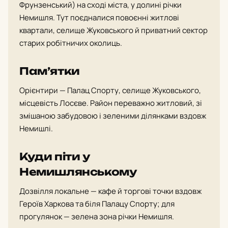
Фрунзенський) на сході міста, у долині річки
Немишля. Тут поєдналися повоєнні житлові
квартали, селище Жуковського й приватний сектор
старих робітничих околиць.
Памʼятки
Орієнтири — Палац Спорту, селище Жуковського,
місцевість Лосєве. Район переважно житловий, зі
змішаною забудовою і зеленими ділянками вздовж
Немишлі.
Куди піти у
Немишлянському
Дозвілля локальне — кафе й торгові точки вздовж
Героїв Харкова та біля Палацу Спорту; для
прогулянок — зелена зона річки Немишля.