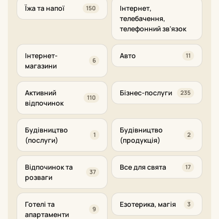
Їжа та напої
Інтернет,
150
телебачення,
телефонний зв'язок
Інтернет-
Авто
11
6
магазини
Активний
Бізнес-послуги
235
110
відпочинок
Будівництво
Будівництво
1
2
(послуги)
(продукція)
Відпочинок та
Все для свята
17
37
розваги
Готелі та
Езотерика, магія
3
9
апартаменти