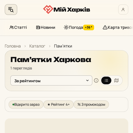
Мій Харків
Статті
Новини
Погода
Карта триво
+36°
Перейти
до
Головна
›
Каталог
›
Пам’ятки
контенту
Пам’ятки Харкова
1 переглядів
Відкрито зараз
★ Рейтинг 4+
% З промокодом