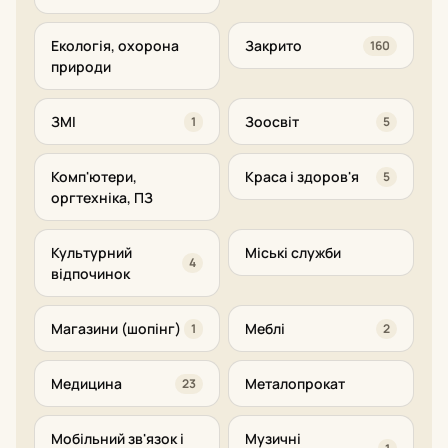
Екологія, охорона
Закрито
160
природи
ЗМІ
Зоосвіт
1
5
Комп'ютери,
Краса і здоров'я
5
оргтехніка, ПЗ
Культурний
Міські служби
4
відпочинок
Магазини (шопінг)
Меблі
1
2
Медицина
Металопрокат
23
Мобільний зв'язок і
Музичні