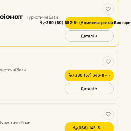
сіонат
Туристичні бази
+380 (50) 652-5- (Администратор Виктория
Деталі
ристичні бази
+380 (67) 343-8-···
Деталі
Туристичні бази
(068) 145-5-···