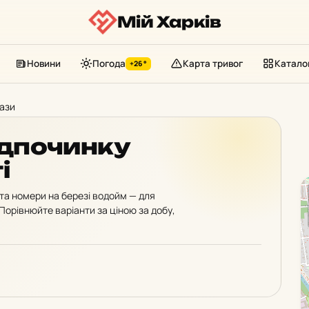
Мій Харків
Новини
Погода
Карта тривог
Катало
+26°
бази
ідпочинку
і
 та номери на березі водойм — для
 Порівнюйте варіанти за ціною за добу,