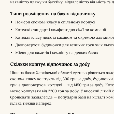
наявністю пляжу чи басейну, віддаленістю від міста та
Типи розміщення на базах відпочинку
Номери економ-класу в спільному корпусі
Котеджі стандарт і комфорт для сім'ї чи компанії
Котеджі класу люкс із каміном та окремою альтанко
Двоповерхові будиночки для великих груп чи кількох
Місця для наметів і кемпінгу на деяких базах
Скільки коштує відпочинок за добу
Ціни на базах Харківської області суттєво різняться за
економ-класу коштують від 300 грн за добу, будиночки 
грн, а двоповерхові котеджі — від 1450 грн за добу. Ко
може коштувати від 2200 грн за добу. У високий літній с
бронювати заздалегідь — популярні бази на кшталт ком
кілька тижнів наперед.