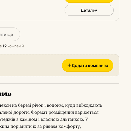
Деталі
ати ще
з
12
компаній
Додати компанію
зи»
лекси на березі річок і водойм, куди виїжджають
з далекої дороги. Формат розміщення варіюється
отеджів з каміном і власною альтанкою. У
ожна порівняти їх за рівнем комфорту,