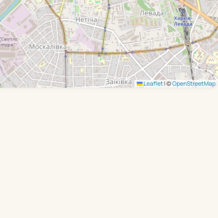
Leaflet
|
©
OpenStreetMap