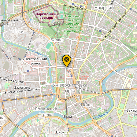
К
P
Т