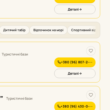
Деталі
Дитячий табір
Відпочинок на морі
Спортивний відпочинок
Туристичні бази
+380 (96) 807-2-···
Деталі
”
Туристичні бази
+380 (96) 430-0-···