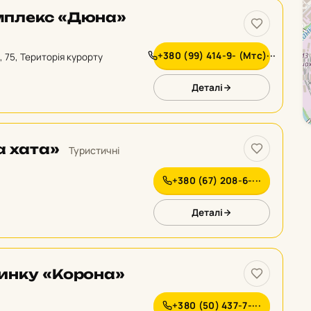
мплекс «Дюна»
+380 (99) 414-9- (Мтс)···
 75, Територія курорту
Деталі
а хата»
Туристичні
+380 (67) 208-6-···
Деталі
инку «Корона»
+380 (50) 437-7-···