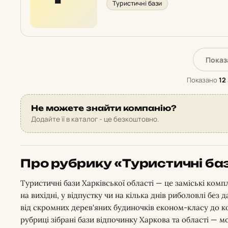
Туристичні бази
у
рейтингу:
Показ
Показано
12
Не можете знайти компанію?
Додайте її в каталог - це безкоштовно.
Про рубрику «Туристичні ба
Туристичні бази Харківської області — це заміські комп
на вихідні, у відпустку чи на кілька днів риболовлі бе
від скромних дерев'яних будиночків економ-класу до к
рубриці зібрані бази відпочинку Харкова та області — м