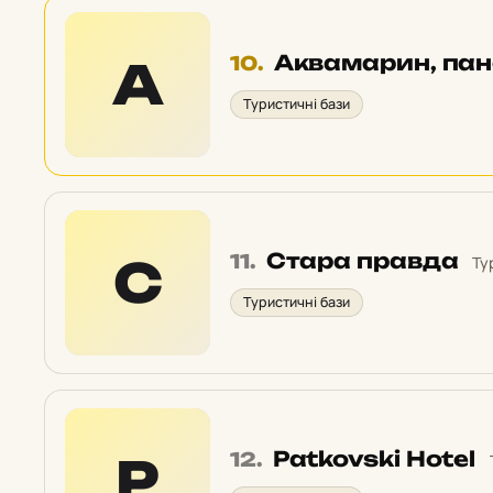
Місце
Аквамарин, пан
А
10.
10
Туристичні бази
у
рейтингу:
Місце
Стара правда
С
11.
Ту
11
Туристичні бази
у
рейтингу:
Місце
Patkovski Hotel
P
12.
12