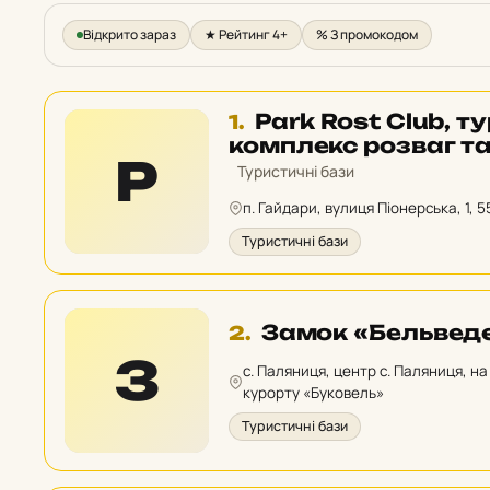
Відкрито зараз
★ Рейтинг 4+
% З промокодом
Місце
Park Rost Club, 
1.
1
комплекс розваг т
P
у
Туристичні бази
рейтингу:
п. Гайдари, вулиця Піонерська, 1, 5
Туристичні бази
Місце
Замок «Бельвед
2.
2
З
с. Паляниця, центр с. Паляниця, н
у
курорту «Буковель»
рейтингу:
Туристичні бази