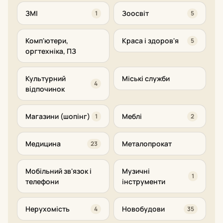
ЗМІ
Зоосвіт
1
5
Комп'ютери,
Краса і здоров'я
5
оргтехніка, ПЗ
Культурний
Міські служби
4
відпочинок
Магазини (шопінг)
Меблі
1
2
Медицина
Металопрокат
23
Мобільний зв'язок і
Музичні
1
телефони
інструменти
Нерухомість
Новобудови
4
35