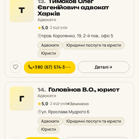
Місце
Тимохов Олег
13.
13
Євгенійович адвокат
Т
у
Харків
рейтингу:
Адвокати
5,0
· 2 відгуків
пров. Короленко, 19, 2-й пов., офіс 5
Адвокати
Юридичні послуги та юристи
Юристи
+380 (67) 574-3-···
Деталі
Місце
Головінов В.О., юрист
14.
14
Адвокати
Г
у
Зачинено
5,0
· 2 відгуків
рейтингу:
ул. Ярослава Мудрого 6
Адвокати
Юридичні послуги та юристи
Юристи