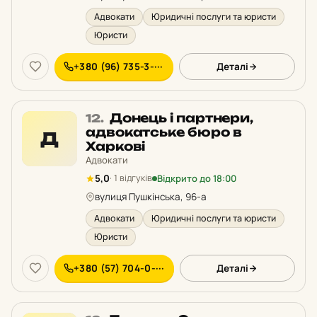
Адвокати
Юридичні послуги та юристи
Юристи
+380 (96) 735-3-···
Деталі
Місце
Донець і партнери,
12.
12
адвокатське бюро в
Д
у
Харкові
рейтингу:
Адвокати
Відкрито до 18:00
5,0
· 1 відгуків
вулиця Пушкінська, 96-а
Адвокати
Юридичні послуги та юристи
Юристи
+380 (57) 704-0-···
Деталі