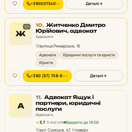
+380507340···
Деталі
Місце
Житченко Дмитро
10.
1
10
Юрійович, адвокат
Ж
у
Адвокати
рейтингу:
вулиця Римарська, 16
Адвокати
Юридичні послуги та юристи
Юристи
+380 (57) 758-6-···
Деталі
Місце
Адвокат Ящук і
11.
11
партнери, юридичні
А
у
послуги
рейтингу:
Адвокати
Відкрито до 19:00
3,7
· 6 відгуків
вул. Сумська, 47, 1 поверх