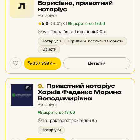
8
Борисівна, приватний
Л
у
нотаріус
рейтингу:
Нотаріуси
Відкрито до 18:00
5,0
· 3 відгуків
вул. Гвардійців-Широнінців 29-а
Нотаріуси
Юридичні послуги та юристи
Юристи
067 999 4···
Деталі
Місце
Приватний нотаріус
9.
1
9
Харків Феденко Марина
у
Володимирівна
рейтингу:
Нотаріуси
Відкрито до 18:00
пр.Тракторостроителей 85
Нотаріуси