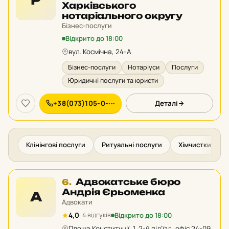
Р
у
Харківського
рейтингу:
нотаріального округу
Бізнес-послуги
Відкрито до 18:00
вул. Космічна, 24-А
Бізнес-послуги
Нотаріуси
Послуги
Юридичні послуги та юристи
+38(073)105-0-···
Деталі
Клінінгові послуги
Ритуальні послуги
Хімчистки та п
Місце
Адвокатське бюро
6.
6
Андрія Єрьоменка
А
у
Адвокати
рейтингу:
Відкрито до 18:00
4,0
· 4 відгуків
Площа Конституції, 1, 2-й під'їзд, офіс 24-09