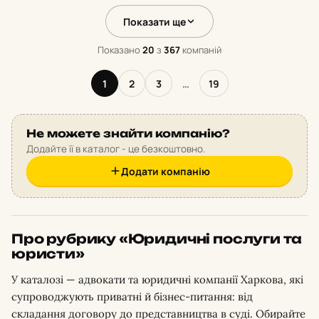
Показати ще
Показано
20
з
367
компаній
1
2
3
…
19
Не можете знайти компанію?
Додайте її в каталог - це безкоштовно.
Додати компанію
Про рубрику «Юридичні послуги та
юристи»
У каталозі — адвокати та юридичні компанії Харкова, які
супроводжують приватні й бізнес-питання: від
складання договору до представництва в суді. Обирайте