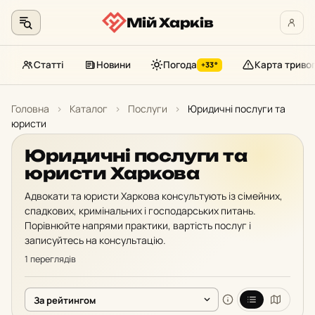
Мій Харків
Статті
Новини
Погода
Карта триво
+33°
Перейти
до
Головна
›
Каталог
›
Послуги
›
Юридичні послуги та
контенту
юристи
Юридичні послуги та
юристи Харкова
Адвокати та юристи Харкова консультують із сімейних,
спадкових, кримінальних і господарських питань.
Порівнюйте напрями практики, вартість послуг і
записуйтесь на консультацію.
1 переглядів