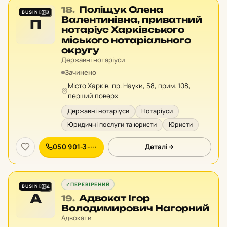
Місце
Поліщук Олена
18.
BUSINESS
3
18
Валентинівна, приватний
П
у
нотаріус Харківського
рейтингу:
міського нотаріального
округу
Державні нотаріуси
Зачинено
Місто Харків, пр. Науки, 58, прим. 108,
перший поверх
Державні нотаріуси
Нотаріуси
Юридичні послуги та юристи
Юристи
050 901-3-···
Деталі
✓
ПЕРЕВІРЕНИЙ
BUSINESS
4
А
Місце
Адвокат Ігор
19.
19
Володимирович Нагорний
у
Адвокати