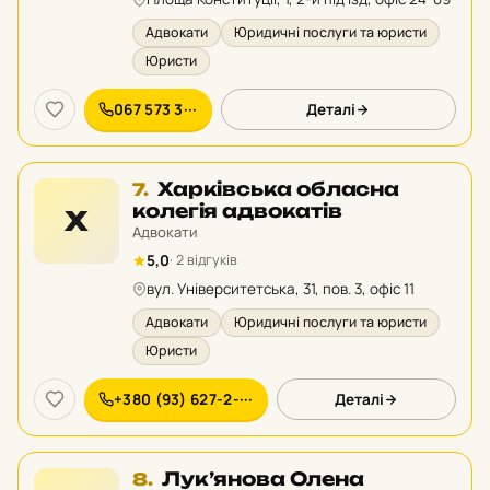
Адвокати
Юридичні послуги та юристи
Юристи
067 573 3···
Деталі
Місце
Харківська обласна
7.
7
колегія адвокатів
Х
у
Адвокати
рейтингу:
5,0
· 2 відгуків
вул. Університетська, 31, пов. 3, офіс 11
Адвокати
Юридичні послуги та юристи
Юристи
+380 (93) 627-2-···
Деталі
Місце
Лук’янова Олена
8.