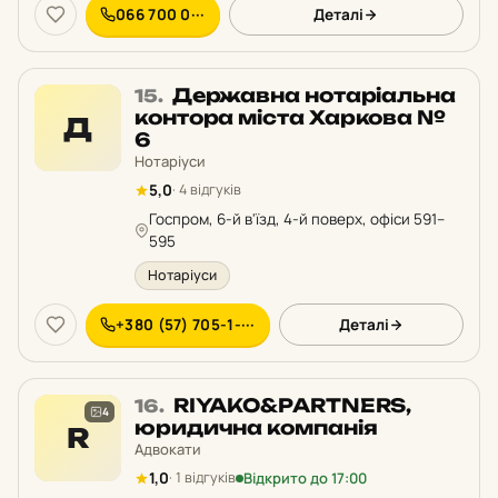
066 700 0···
Деталі
Місце
Державна нотаріальна
15.
15
контора міста Харкова №
Д
у
6
рейтингу:
Нотаріуси
5,0
· 4 відгуків
Госпром, 6-й в'їзд, 4-й поверх, офіси 591–
595
Нотаріуси
+380 (57) 705-1-···
Деталі
Місце
RIYAKO&PARTNERS,
16.
4
16
юридична компанія
R
у
Адвокати
рейтингу:
Відкрито до 17:00
1,0
· 1 відгуків