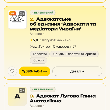
✓
ПЕРЕВІРЕНИЙ
VIP
6
Місце
Адвокатське
2.
2
об’єднання ‘Адвокати та
у
медіатори України’
рейтингу:
Адвокати
Зачинено
5,0
· 6 відгуків
вул.Григорія Сковороди, 67
Адвокати
Юридичні послуги та юристи
Юристи
099-740-1-···
Деталі
✓
ПЕРЕВІРЕНИЙ
2
А
Місце
Адвокат Лугова Ганна
3.
3
Анатоліївна
у
Адвокати