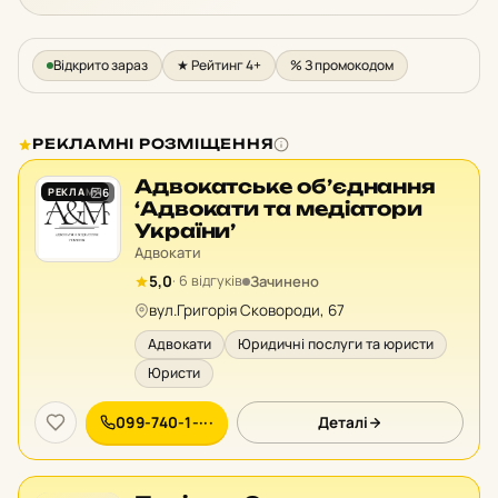
Відкрито зараз
★ Рейтинг 4+
% З промокодом
РЕКЛАМНІ РОЗМІЩЕННЯ
Адвокатське об’єднання
РЕКЛАМА
6
‘Адвокати та медіатори
України’
Адвокати
Зачинено
5,0
· 6 відгуків
вул.Григорія Сковороди, 67
Адвокати
Юридичні послуги та юристи
Юристи
099-740-1-···
Деталі