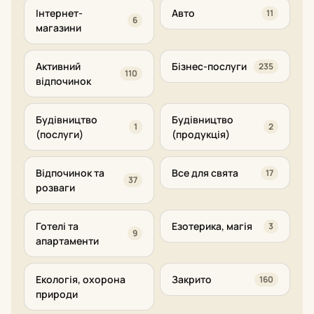
Інтернет-
Авто
11
6
магазини
Активний
Бізнес-послуги
235
110
відпочинок
Будівництво
Будівництво
1
2
(послуги)
(продукція)
Відпочинок та
Все для свята
17
37
розваги
Готелі та
Езотерика, магія
3
9
апартаменти
Екологія, охорона
Закрито
160
природи