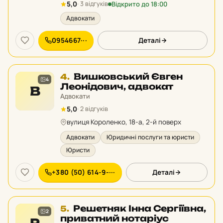
рейтингу:
Відкрито до 18:00
5,0
· 3 відгуків
Адвокати
0954667···
Деталі
Місце
Вишковський Євген
4.
4
4
Леонідович, адвокат
В
у
Адвокати
рейтингу:
5,0
· 2 відгуків
вулиця Короленко, 18-а, 2-й поверх
Адвокати
Юридичні послуги та юристи
Юристи
+380 (50) 614-9-···
Деталі
Місце
Решетняк Інна Сергіївна,
5.
2
5
приватний нотаріус