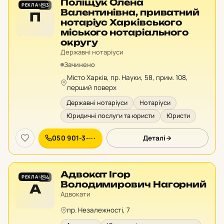
Поліщук Олена
РЕКЛАМА
3
Валентинівна, приватний
П
нотаріус Харківського
міського нотаріального
округу
Державні нотаріуси
Зачинено
Місто Харків, пр. Науки, 58, прим. 108,
перший поверх
Державні нотаріуси
Нотаріуси
Юридичні послуги та юристи
Юристи
050 901-3-···
Деталі
Адвокат Ігор
РЕКЛАМА
4
Володимирович Нагорний
А
Адвокати
пр. Незалежності, 7