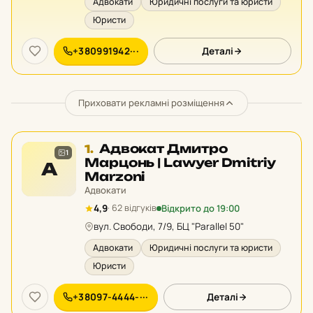
Адвокати
Юридичні послуги та юристи
Юристи
+380991942···
Деталі
Приховати рекламні розміщення
Місце
Адвокат Дмитро
1.
1
1
Марцонь | Lawyer Dmitriy
А
у
Marzoni
рейтингу:
Адвокати
Відкрито до 19:00
4,9
· 62 відгуків
вул. Свободи, 7/9, БЦ "Parallel 50"
Адвокати
Юридичні послуги та юристи
Юристи
+38097-4444-···
Деталі