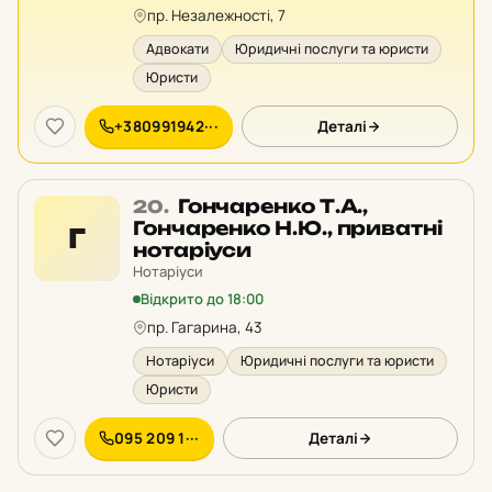
рейтингу:
пр. Незалежності, 7
Адвокати
Юридичні послуги та юристи
Юристи
+380991942···
Деталі
Місце
Гончаренко Т.А.,
20.
20
Гончаренко Н.Ю., приватні
Г
у
нотаріуси
рейтингу:
Нотаріуси
Відкрито до 18:00
пр. Гагарина, 43
Нотаріуси
Юридичні послуги та юристи
Юристи
095 209 1···
Деталі