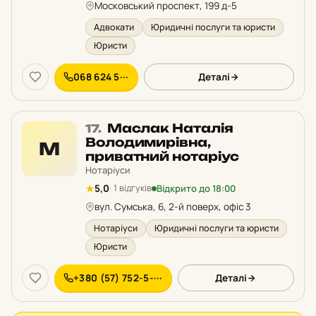
Московський проспект, 199 д-5
Адвокати
Юридичні послуги та юристи
Юристи
068 624 5···
Деталі
Місце
Маслак Наталія
17.
17
Володимирівна,
М
у
приватний нотаріус
рейтингу:
Нотаріуси
Відкрито до 18:00
5,0
· 1 відгуків
вул. Сумська, 6, 2-й поверх, офіс 3
Нотаріуси
Юридичні послуги та юристи
Юристи
+380 (57) 752-5-···
Деталі