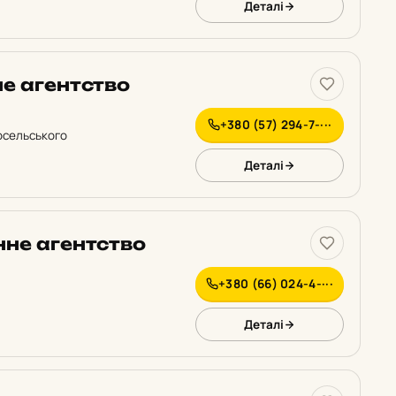
Деталі
не агентство
+380 (57) 294-7-···
Мосельського
Деталі
нне агентство
+380 (66) 024-4-···
Деталі