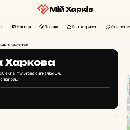
Мій Харків
ті
Новини
Погода
Карта тривог
Каталог к
онні агентства
а Харкова
б’єктів, пультова сигналізація,
співпраці.