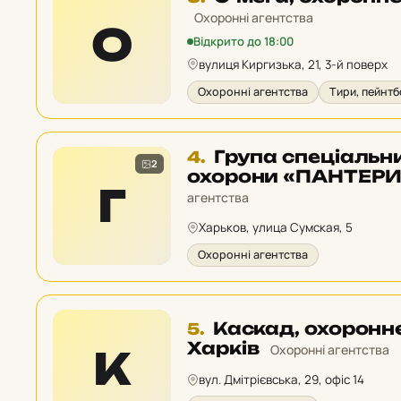
3
Охоронні агентства
О
у
Відкрито до 18:00
рейтингу:
вулиця Киргизька, 21, 3-й поверх
Охоронні агентства
Тири, пейнтб
Місце
Група спеціальни
4.
2
4
охорони «ПАНТЕРИ»
Г
у
агентства
рейтингу:
Харьков, улица Сумская, 5
Охоронні агентства
Місце
Каскад, охоронн
5.
5
Харків
Охоронні агентства
К
у
вул. Дмітрієвська, 29, офіс 14
рейтингу: