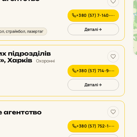
+380 (57) 7-140-···
Деталі
ол, страйкбол, лазертаг
х підрозділів
, Харків
Охоронні
+380 (57) 714-9-···
Деталі
е агентство
+380 (57) 752-1-···