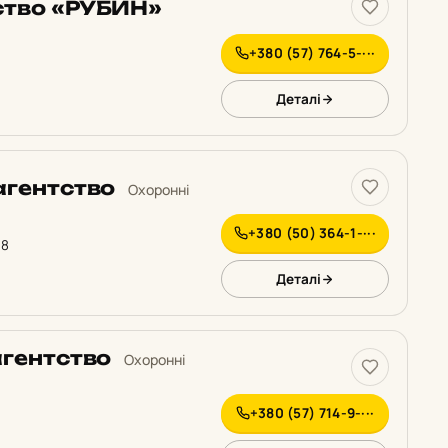
ство «РУБИН»
+380 (57) 764-5-···
Деталі
агентство
Охоронні
+380 (50) 364-1-···
 8
Деталі
агентство
Охоронні
+380 (57) 714-9-···