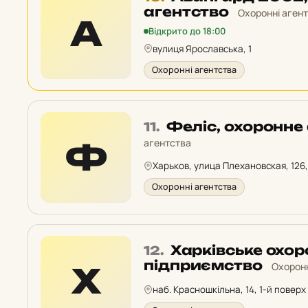
10
агентство
Охоронні аген
А
у
Відкрито до 18:00
рейтингу:
вулиця Ярославська, 1
Охоронні агентства
Місце
Феліс, охоронне
11.
11
агентства
Ф
у
Харьков, улица Плехановская, 126,
рейтингу:
Охоронні агентства
Місце
Харківське охо
12.
12
підприємство
Охоронн
Х
у
наб. Красношкільна, 14, 1-й поверх
рейтингу: