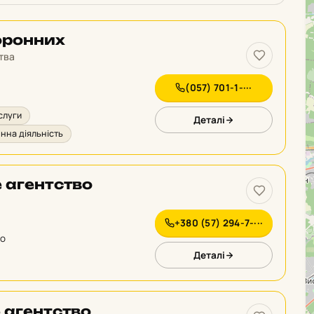
оронних
тва
(057) 701-1-···
слуги
Деталі
нна діяльність
е агентство
+380 (57) 294-7-···
го
Деталі
 агентство