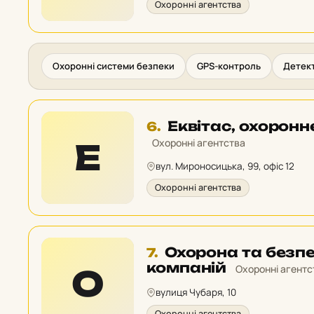
Охоронні агентства
Охоронні системи безпеки
GPS-контроль
Детект
Місце
Еквітас, охоронн
6.
6
Охоронні агентства
Е
у
вул. Мироносицька, 99, офіс 12
рейтингу:
Охоронні агентства
Місце
Охорона та безпе
7.
7
компаній
Охоронні агентс
О
у
вулиця Чубаря, 10
рейтингу:
Охоронні агентства