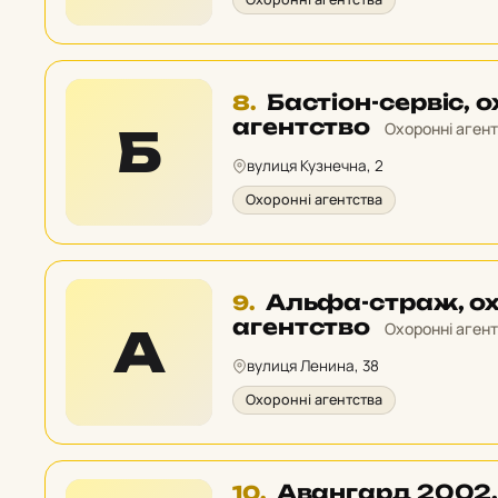
Місце
Бастіон-сервіс, 
8.
8
агентство
Охоронні аген
Б
у
вулиця Кузнечна, 2
рейтингу:
Охоронні агентства
Місце
Альфа-страж, о
9.
9
агентство
Охоронні аген
А
у
вулиця Ленина, 38
рейтингу:
Охоронні агентства
Місце
Авангард 2002,
10.