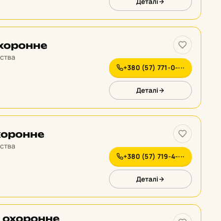
Деталі
охоронне
тства
+380 (57) 771-0-···
Деталі
хоронне
тства
+380 (57) 719-4-···
Деталі
 охоронне