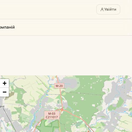
Увійти
омпаній
+
−