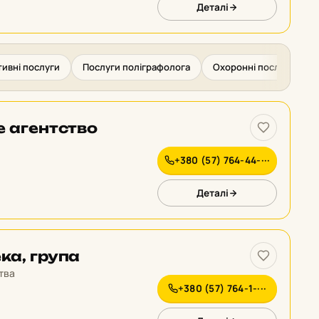
Деталі
ивні послуги
Послуги поліграфолога
Охоронні послуги
е агентство
+380 (57) 764-44-···
Деталі
ка, група
тва
+380 (57) 764-1-···