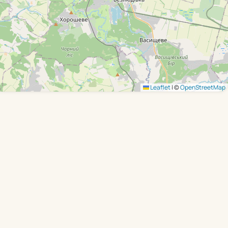
Leaflet
|
©
OpenStreetMap