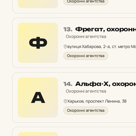
Охоронні агентства
Місце
Фрегат, охорон
13.
13
Охоронні агентства
Ф
у
вулиця Хабарова, 2-а, ст. метро 
рейтингу:
Охоронні агентства
Місце
Альфа-Х, охоро
14.
14
Охоронні агентства
А
у
Харьков, проспект Ленина, 38
рейтингу:
Охоронні агентства