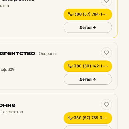
тства
+380 (57) 784-1-···
Деталі
 агентство
Охоронні
+380 (50) 142-1-···
 оф. 309
Деталі
ронне
і агентства
+380 (57) 755-3-···