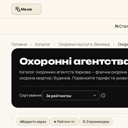
Меню
Стат
Перейти
до
Головна
›
Каталог
›
Охоронні послуги, безпека
›
Охор
контенту
Охоронні агентств
Каталог охоронних агентств Харкова — фізична охорона о
охорона квартир і будинків. Порівнюйте тарифи та умови 
Сортування:
Відкрито зараз
★ Рейтинг 4+
% З промокодом