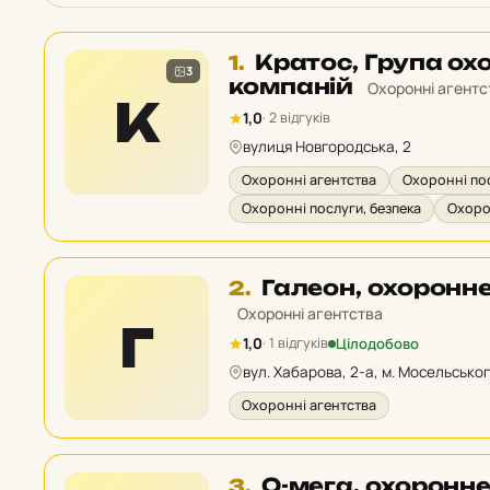
Місце
Кратос, Група ох
1.
3
1
компаній
Охоронні агентс
К
у
1,0
· 2 відгуків
рейтингу:
вулиця Новгородська, 2
Охоронні агентства
Охоронні по
Охоронні послуги, безпека
Охоро
Місце
Галеон, охоронн
2.
2
Охоронні агентства
Г
у
Цілодобово
1,0
· 1 відгуків
рейтингу:
вул. Хабарова, 2-а, м. Мосельсько
Охоронні агентства
Місце
О-мега, охоронне
3.