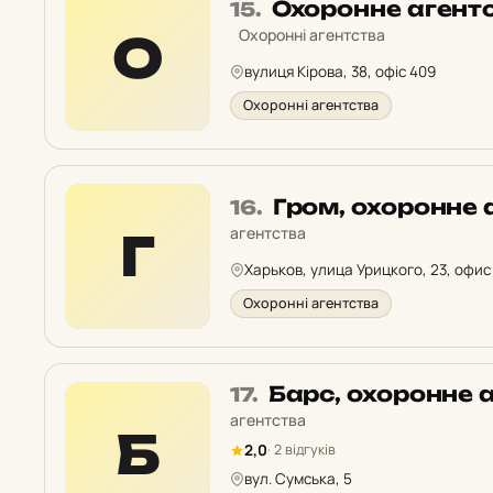
Місце
Охоронне агент
15.
15
Охоронні агентства
О
у
вулиця Кірова, 38, офіс 409
рейтингу:
Охоронні агентства
Місце
Гром, охоронне 
16.
16
агентства
Г
у
Харьков, улица Урицкого, 23, офис
рейтингу:
Охоронні агентства
Місце
Барс, охоронне 
17.
17
агентства
Б
у
2,0
· 2 відгуків
рейтингу:
вул. Сумська, 5