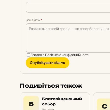
5
5
5
5
5
Ваш відгук
*
Згоден з
Політикою конфіденційності
Опублікувати відгук
Подивіться також
Благовіщенський
Б
собор
С
Пам'ятки