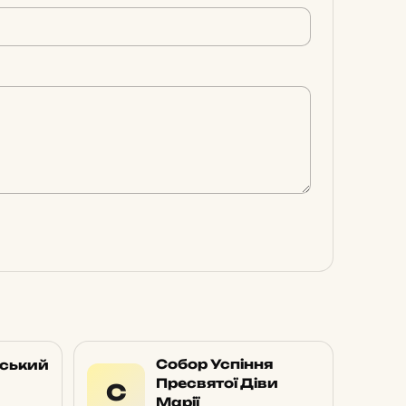
Собор Успіння
вський
Пресвятої Діви
С
Марії