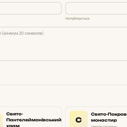
Не публікується
Свято-
Свято-Покро
С
Пантелеймонівський
монастир
храм
Церкви та храми