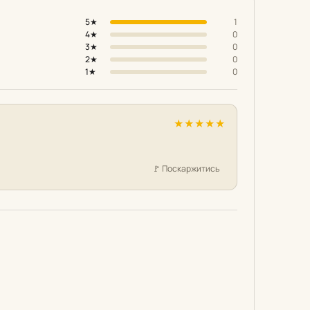
5★
1
4★
0
3★
0
2★
0
1★
0
★
★
★
★
★
🚩
Поскаржитись