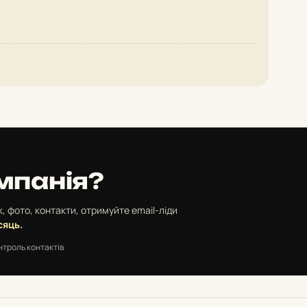
мпанія?
, фото, контакти, отримуйте email-ліди
сяць.
нтроль контактів