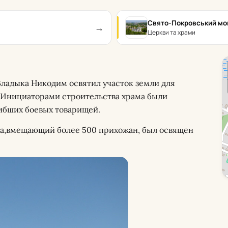
Свято-Покровський мо
→
Церкви та храми
Владыка Никодим освятил участок земли для
. Инициаторами строительства храма были
гибших боевых товарищей.
ца,вмещающий более 500 прихожан, был освящен