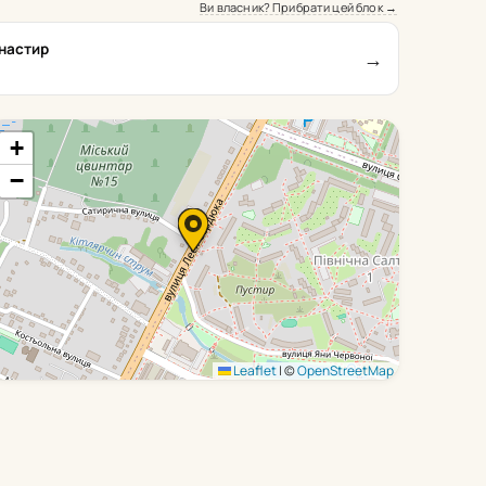
Ви власник? Прибрати цей блок →
настир
→
+
−
Leaflet
|
©
OpenStreetMap