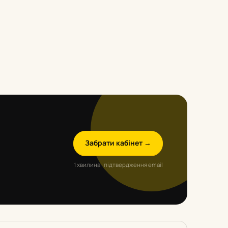
Забрати кабінет →
1 хвилина · підтвердження email