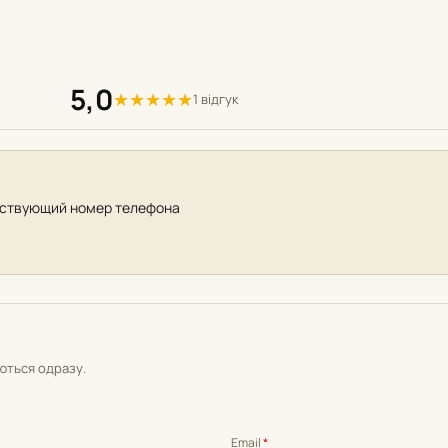
5,0
★
★
★
★
★
1 відгук
йствующий номер телефона
уються одразу.
Email
*