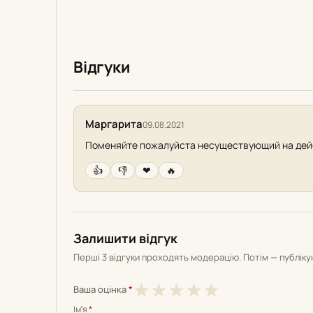
Відгуки
Маргарита
09.08.2021
Поменяйте пожалуйста несуществующий на де
👍
👎
❤
🔥
Залишити відгук
Перші 3 відгуки проходять модерацію. Потім — публік
1
2
3
4
5
★
★
★
★
★
Ваша оцінка
*
з
з
з
з
з
Імʼя
*