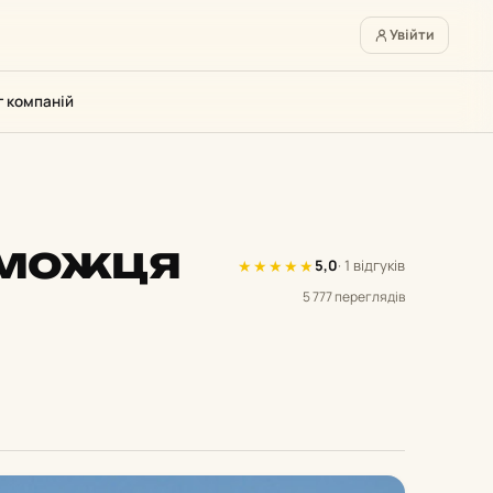
Увійти
г компаній
еможця
★
★
★
★
★
5,0
· 1 відгуків
5 777 переглядів