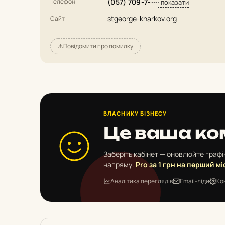
Телефон
(057) 709-7-···
· показати
stgeorge-kharkov.org
Сайт
⚠️
Повідомити про помилку
ВЛАСНИКУ БІЗНЕСУ
Це ваша ко
Заберіть кабінет — оновлюйте графік
напряму.
Pro за 1 грн на перший мі
Аналітика переглядів
Email-ліди
Ко