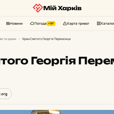
Мій Харків
Новини
Погода
Карта тривог
Катало
+19°
ви та храми
›
Храм Святого Георгія Переможця
того Георгія Пер
.org