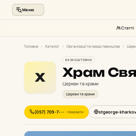
Меню
Статті
Перейти
до
Головна
›
Каталог
›
Організації та представництва
›
Церк
контенту
БЕЗКОШТОВНО
Храм Свя
Х
Церкви та храми
Церкви та храми
(057) 709-7-···
stgeorge-kharkov
· показати