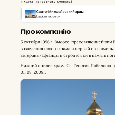
СХОЖІ ПЕРЕВІРЕНІ КОМПАНІЇ
Свято-Миколаївський храм
Церкви та храми
Про компанію
5 октября 1996 г. Высоко-преосвященнейший 
возведения нового храма и первый его камень
ветераны-афганцы и строится он в память по
Нижний придел храма Св. Георгия Победонос
01. 08. 2008г.