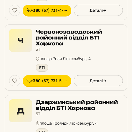
+380 (57) 731-4-···
Деталі
Червонозаводський
районний відділ БТІ
Ч
Харкова
БТІ
площа Рози Люксембург, 4
БТІ
+380 (57) 731-5-···
Деталі
Дзержинський районний
відділ БТІ Харкова
Д
БТІ
площа Троянди Люксембург, 4