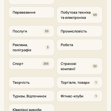
Перевезення
Побутова техніка
69
та електроніка
Послуги
Промисловість
30
Реклама,
Робота
3
поліграфія
Спорт
Страхові
265
32
компанії
Творчість
Торгівля, товари
1
Туризм, Відпочинок
Фітнес-клуби
1
Ювелірні вироби