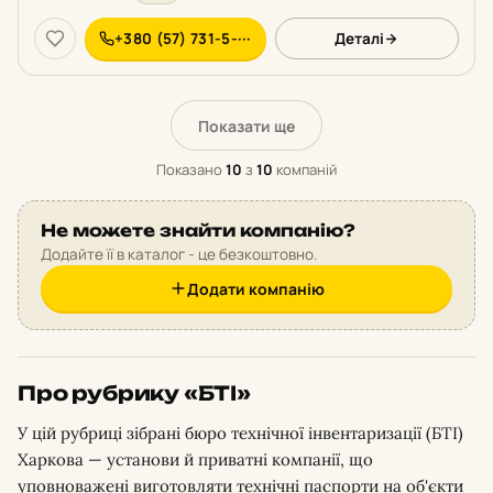
+380 (57) 731-5-···
Деталі
Показати ще
Показано
10
з
10
компаній
Не можете знайти компанію?
Додайте її в каталог - це безкоштовно.
Додати компанію
Про рубрику «БТІ»
У цій рубриці зібрані бюро технічної інвентаризації (БТІ)
Харкова — установи й приватні компанії, що
уповноважені виготовляти технічні паспорти на об'єкти