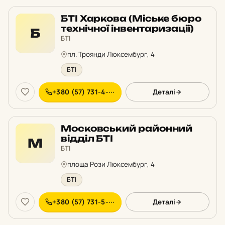
БТІ Харкова (Міське бюро
технічної інвентаризації)
Б
БТІ
пл. Троянди Люксембург, 4
БТІ
+380 (57) 731-4-···
Деталі
Московський районний
відділ БТІ
М
БТІ
площа Рози Люксембург, 4
БТІ
+380 (57) 731-5-···
Деталі