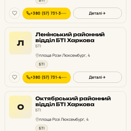
БТІ
+380 (57) 731-3-···
Деталі
Ленінський районний
відділ БТІ Харкова
Л
БТІ
площа Рози Люксембург, 4
БТІ
+380 (57) 731-4-···
Деталі
Октябрський районний
відділ БТІ Харкова
О
БТІ
площа Розі Люксембург, 4
БТІ