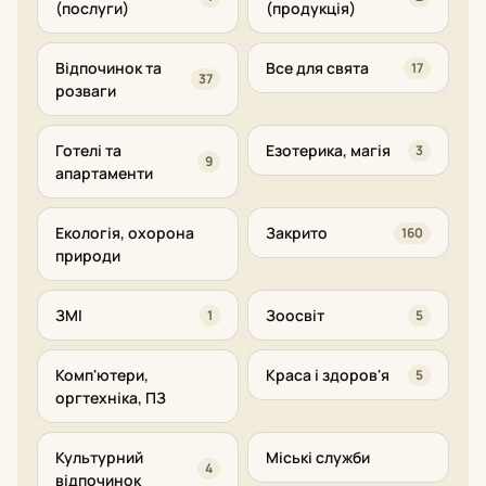
(послуги)
(продукція)
Відпочинок та
Все для свята
17
37
розваги
Готелі та
Езотерика, магія
3
9
апартаменти
Екологія, охорона
Закрито
160
природи
ЗМІ
Зоосвіт
1
5
Комп'ютери,
Краса і здоров'я
5
оргтехніка, ПЗ
Культурний
Міські служби
4
відпочинок