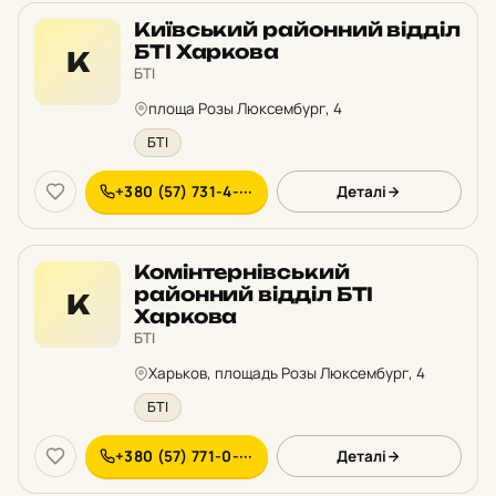
Київський районний відділ
БТІ Харкова
К
БТІ
площа Розы Люксембург, 4
БТІ
+380 (57) 731-4-···
Деталі
Комінтернівський
районний відділ БТІ
К
Харкова
БТІ
Харьков, площадь Розы Люксембург, 4
БТІ
+380 (57) 771-0-···
Деталі