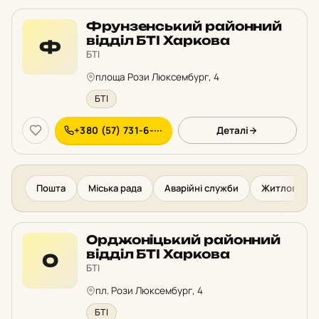
Фрунзенський районний
відділ БТІ Харкова
Ф
БТІ
площа Рози Люксембург, 4
БТІ
+380 (57) 731-6-···
Деталі
Пошта
Міська рада
Аварійні служби
Житлово-ком
Орджоніцький районний
відділ БТІ Харкова
О
БТІ
пл. Рози Люксембург, 4
БТІ