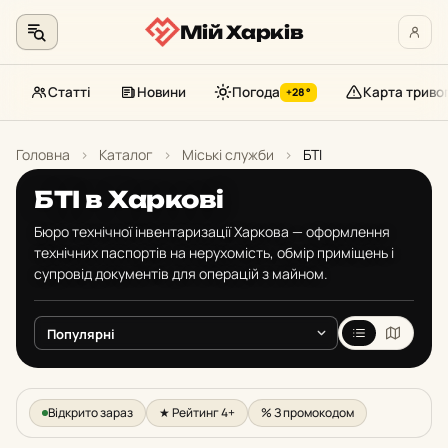
Мій Харків
Статті
Новини
Погода
Карта триво
+28°
Перейти
до
Головна
›
Каталог
›
Міські служби
›
БТІ
контенту
БТІ в Харкові
Бюро технічної інвентаризації Харкова — оформлення
технічних паспортів на нерухомість, обмір приміщень і
супровід документів для операцій з майном.
Відкрито зараз
★ Рейтинг 4+
% З промокодом