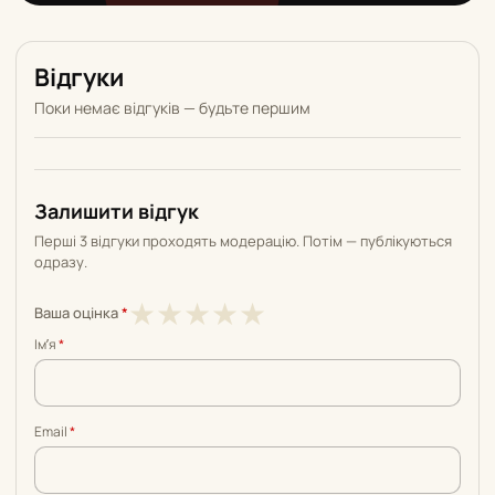
Відгуки
Поки немає відгуків — будьте першим
Залишити відгук
Перші 3 відгуки проходять модерацію. Потім — публікуються
одразу.
1
2
3
4
5
★
★
★
★
★
Ваша оцінка
*
з
з
з
з
з
Імʼя
*
5
5
5
5
5
Email
*