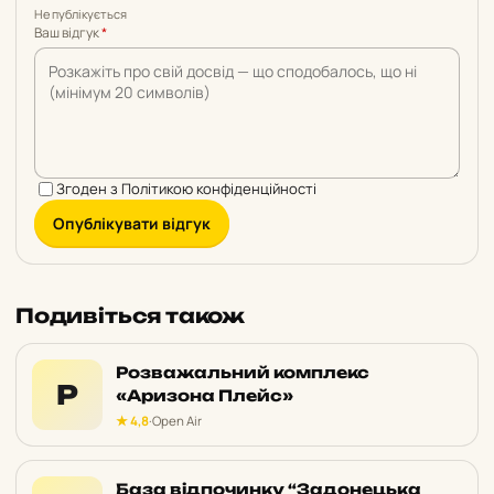
Не публікується
Ваш відгук
*
Згоден з
Політикою конфіденційності
Опублікувати відгук
Подивіться також
Розважальний комплекс
Р
«Аризона Плейс»
★ 4,8
·
Open Air
База відпочинку “Задонецька