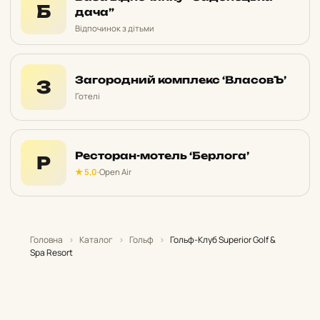
Б
дача”
Відпочинок з дітьми
Загородний комплекс ‘ВласовЪ’
З
Готелі
Ресторан-мотель ‘Берлога’
Р
★ 5,0
·
Open Air
Головна
›
Каталог
›
Гольф
›
Гольф-Клуб Superior Golf &
Spa Resort