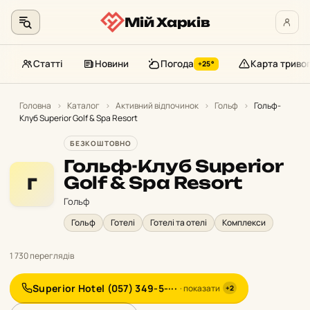
Мій Харків
Статті
Новини
Погода
Карта триво
+25°
Перейти
до
Головна
›
Каталог
›
Активний відпочинок
›
Гольф
›
Гольф-
Клуб Superior Golf & Spa Resort
контенту
БЕЗКОШТОВНО
Гольф-Клуб Superior
Golf & Spa Resort
Г
Гольф
Гольф
Готелі
Готелі та отелі
Комплекси
1 730 переглядів
Superior Hotel (057) 349-5-···
· показати
+2