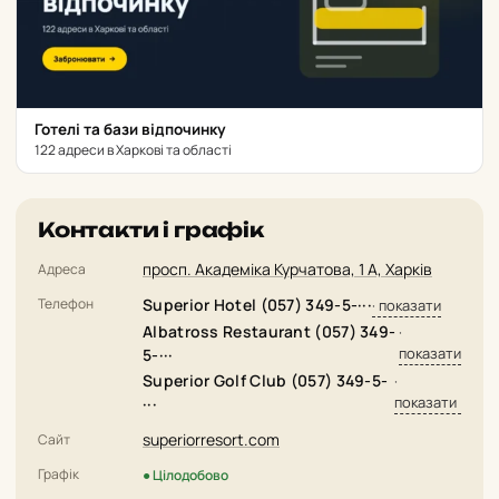
Готелі та бази відпочинку
122 адреси в Харкові та області
Контакти і графік
просп. Академіка Курчатова, 1 А, Харків
Адреса
Телефон
Superior Hotel (057) 349-5-···
· показати
Albatross Restaurant (057) 349-
·
показати
5-···
Superior Golf Club (057) 349-5-
·
показати
···
superiorresort.com
Сайт
Графік
● Цілодобово