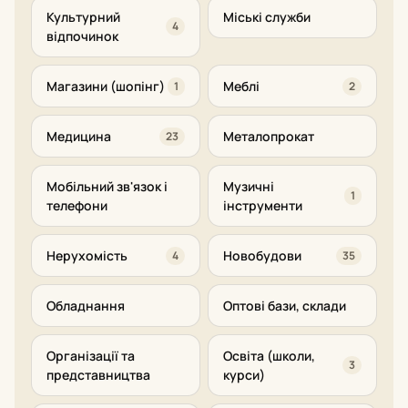
Культурний
Міські служби
4
відпочинок
Магазини (шопінг)
Меблі
1
2
Медицина
Металопрокат
23
Мобільний зв'язок і
Музичні
1
телефони
інструменти
Нерухомість
Новобудови
4
35
Обладнання
Оптові бази, склади
Організації та
Освіта (школи,
3
представництва
курси)