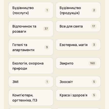
Будівництво
Будівництво
1
2
(послуги)
(продукція)
Відпочинок та
Все для свята
17
37
розваги
Готелі та
Езотерика, магія
3
9
апартаменти
Екологія, охорона
Закрито
160
природи
ЗМІ
Зоосвіт
1
5
Комп'ютери,
Краса і здоров'я
5
оргтехніка, ПЗ