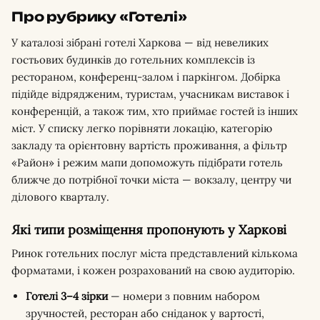
Про рубрику «Готелі»
У каталозі зібрані готелі Харкова — від невеликих
гостьових будинків до готельних комплексів із
рестораном, конференц-залом і паркінгом. Добірка
підійде відрядженим, туристам, учасникам виставок і
конференцій, а також тим, хто приймає гостей із інших
міст. У списку легко порівняти локацію, категорію
закладу та орієнтовну вартість проживання, а фільтр
«Район» і режим мапи допоможуть підібрати готель
ближче до потрібної точки міста — вокзалу, центру чи
ділового кварталу.
Які типи розміщення пропонують у Харкові
Ринок готельних послуг міста представлений кількома
форматами, і кожен розрахований на свою аудиторію.
Готелі 3–4 зірки
— номери з повним набором
зручностей, ресторан або сніданок у вартості,