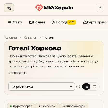
Мій Харків
Статті
Новини
Погода
Карта тривог
+15°
Перейти
до
Головна
›
Каталог
›
Готелі
контенту
Готелі Харкова
Порівняйте готелі Харкова за ціною, розташуванням і
зручностями — від бюджетних варіантів біля вокзалу до
готелів у центрі міста з рестораном і паркінгом.
4 переглядів
Відкрито зараз
★ Рейтинг 4+
% З промокодом