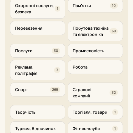
Охоронні послуги,
Пам'ятки
10
1
безпека
Перевезення
Побутова техніка
69
та електроніка
Послуги
Промисловість
30
Реклама,
Робота
3
поліграфія
Спорт
Страхові
265
32
компанії
Творчість
Торгівля, товари
1
Туризм, Відпочинок
Фітнес-клуби
1