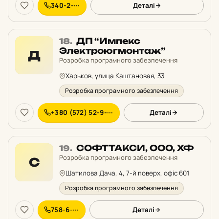
340-2-···
Деталі
Місце
ДП “Импекс
18.
18
Электроюгмонтаж”
Д
у
Розробка програмного забезпечення
рейтингу:
Харьков, улица Каштановая, 33
Розробка програмного забезпечення
+380 (572) 52-9-···
Деталі
Місце
СОФТТАКСИ, ООО, ХФ
19.
19
Розробка програмного забезпечення
С
у
Шатилова Дача, 4, 7-й поверх, офіс 601
рейтингу:
Розробка програмного забезпечення
758-6-···
Деталі