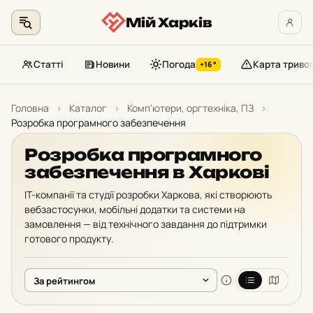
Мій Харків
Статті
Новини
Погода
Карта триво
+16°
Перейти
до
Головна
›
Каталог
›
Комп'ютери, оргтехніка, ПЗ
›
контенту
Розробка програмного забезпечення
Розробка програмного
забезпечення в Харкові
IT-компанії та студії розробки Харкова, які створюють
вебзастосунки, мобільні додатки та системи на
замовлення — від технічного завдання до підтримки
готового продукту.