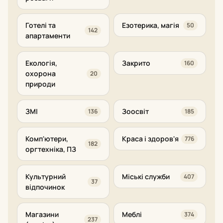
Готелі та
Езотерика, магія
50
142
апартаменти
Екологія,
Закрито
160
охорона
20
природи
ЗМІ
Зоосвіт
136
185
Комп'ютери,
Краса і здоров'я
776
182
оргтехніка, ПЗ
Культурний
Міські служби
407
37
відпочинок
Магазини
Меблі
374
237