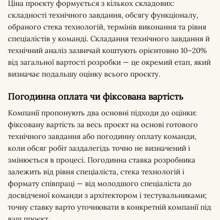
Ціна проєкту формується з кількох складових:
складності технічного завдання, обсягу функціоналу,
обраного стека технологій, термінів виконання та рівня
спеціалістів у команді. Складання технічного завдання й
технічний аналіз зазвичай коштують орієнтовно 10–20%
від загальної вартості розробки — це окремий етап, який
визначає подальшу оцінку всього проєкту.
Погодинна оплата чи фіксована вартість
Компанії пропонують два основні підходи до оцінки:
фіксовану вартість за весь проєкт на основі готового
технічного завдання або погодинну оплату команди,
коли обсяг робіт заздалегідь точно не визначений і
змінюється в процесі. Погодинна ставка розробника
залежить від рівня спеціаліста, стека технологій і
формату співпраці — від молодшого спеціаліста до
досвідченої команди з архітектором і тестувальниками;
точну ставку варто уточнювати в конкретній компанії під
ваш проєкт.