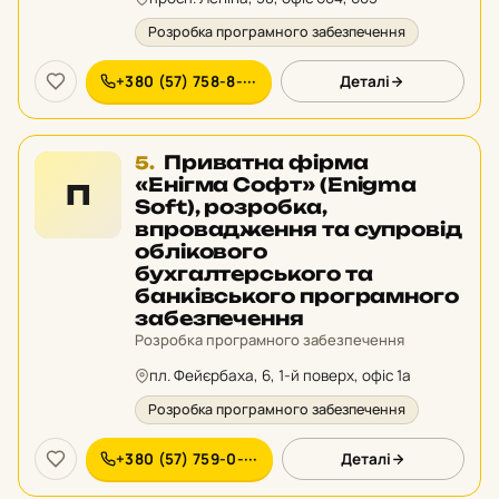
Розробка програмного забезпечення
+380 (57) 758-8-···
Деталі
Місце
Приватна фірма
5.
5
«Енігма Софт» (Enigma
П
у
Soft), розробка,
рейтингу:
впровадження та супровід
облікового
бухгалтерського та
банківського програмного
забезпечення
Розробка програмного забезпечення
пл. Фейєрбаха, 6, 1-й поверх, офіс 1а
Розробка програмного забезпечення
+380 (57) 759-0-···
Деталі