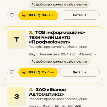
Розробка програмного забезпечення
+380 (57) 766-7-···
Деталі
Місце
ТОВ інформаційно-
3.
3
технічний центр
Т
у
«Професіонал»
рейтингу:
Розробка програмного забезпечення
вул. Плеханівська, 92-А, гост. «Металіст»
Розробка програмного забезпечення
+380 (57) 717-3-···
Деталі
Місце
ЗАО «Бізнес
4.
4
Автоматика»
З
у
Розробка програмного забезпечення
рейтингу:
просп. Ленїна, 58, офіс 604, 605