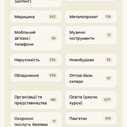
(шопінг)
Медицина
Металопрокат
643
118
Мобільний
Музичні
17
зв'язок і
інструменти
56
телефони
Нерухомість
Новобудови
234
35
Обладнання
Оптові бази,
558
67
склади
Організації та
Освіта (школи,
186
1277
представництва
курси)
Охоронні
Пам'ятки
109
71
послуги, безпека