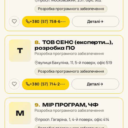
просп. Московський, 257, офіс 902
Розробка програмного забезпечення
+380 (57) 758-6-···
Деталі
Місце
ТОВ СЕНС (експерти…),
8.
8
розробка ПО
Т
у
Розробка програмного забезпечення
рейтингу:
вулиця Бакуліна, 11, 5-й поверх, офіс 519
Розробка програмного забезпечення
+380 (57) 714-2-···
Деталі
Місце
МІР ПРОГРАМ, ЧФ
9.
9
Розробка програмного забезпечення
М
у
просп. Гагаріна, 1, 4-й поверх, офіс 414
рейтингу: