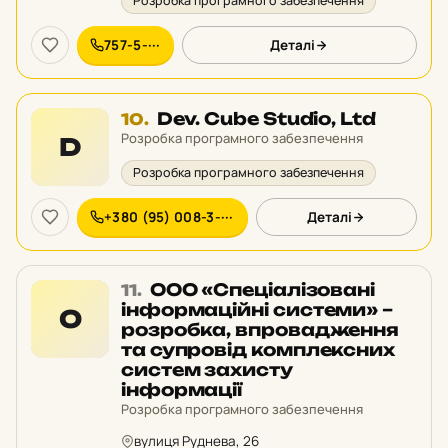
Розробка програмного забезпечення
757-5-···
Деталі
Місце
Dev. Cube Studio, Ltd
10.
10
Розробка програмного забезпечення
D
у
Розробка програмного забезпечення
рейтингу:
+380 (95) 008-3-···
Деталі
Місце
ООО «Спеціалізовані
11.
11
інформаційні системи» –
О
у
розробка, впровадження
рейтингу:
та супровід комплексних
систем захисту
інформації
Розробка програмного забезпечення
вулиця Руднева, 26