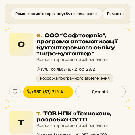
Ремонт комп'ютерів; ноутбуків; планшетів
Ремонт офісної
Місце
ООО “Софтсервіс”,
6.
6
програма автоматизації
О
у
бухгалтерського обліку
рейтингу:
“Інфо-Бухгалтер”
Розробка програмного забезпечення
вул. Тобільська, 42, оф. 29/2
Розробка програмного забезпечення
+380 (57) 719-4-···
Деталі
Місце
ТОВ НПК «Технокон»,
7.
7
розробка СУТП
Т
у
Розробка програмного забезпечення
рейтингу: