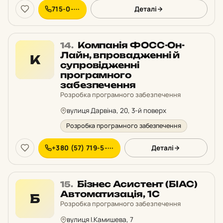
715-0-···
Деталі
Місце
Компанія ФОСС-Он-
14.
14
Лайн, впровадженні й
К
у
супровідженні
рейтингу:
програмного
забезпечення
Розробка програмного забезпечення
вулиця Дарвіна, 20, 3-й поверх
Розробка програмного забезпечення
+380 (57) 719-5-···
Деталі
Місце
Бізнес Асистент (БІАС)
15.
15
Автоматизація, 1С
Б
у
Розробка програмного забезпечення
рейтингу:
вулиця І.Камишева, 7