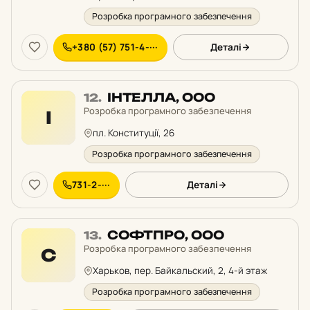
Розробка програмного забезпечення
+380 (57) 751-4-···
Деталі
Місце
ІНТЕЛЛА, ООО
12.
12
Розробка програмного забезпечення
І
у
пл. Конституції, 26
рейтингу:
Розробка програмного забезпечення
731-2-···
Деталі
Місце
СОФТПРО, ООО
13.
13
Розробка програмного забезпечення
С
у
Харьков, пер. Байкальский, 2, 4-й этаж
рейтингу:
Розробка програмного забезпечення