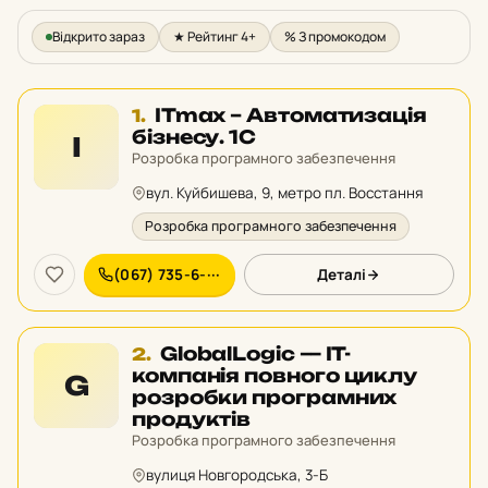
Відкрито зараз
★ Рейтинг 4+
% З промокодом
Місце
ITmax – Автоматизація
1.
1
бізнесу. 1С
I
у
Розробка програмного забезпечення
рейтингу:
вул. Куйбишева, 9, метро пл. Восстання
Розробка програмного забезпечення
(067) 735-6-···
Деталі
Місце
GlobalLogic — IT-
2.
2
компанія повного циклу
G
у
розробки програмних
рейтингу:
продуктів
Розробка програмного забезпечення
вулиця Новгородська, 3-Б