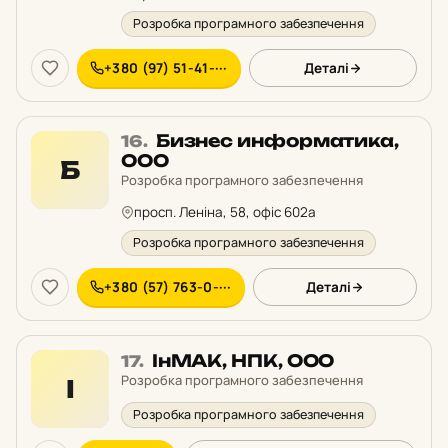
Розробка програмного забезпечення
+380 (97) 51-41-···
Деталі
Місце
Бизнес информатика,
16.
16
ООО
Б
у
Розробка програмного забезпечення
рейтингу:
просп. Леніна, 58, офіс 602a
Розробка програмного забезпечення
+380 (57) 763-0-···
Деталі
Місце
ІнМАК, НПК, ООО
17.
17
Розробка програмного забезпечення
І
у
Розробка програмного забезпечення
рейтингу: