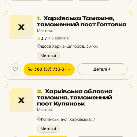
Місце
Харківська Таможня,
1.
1
таможенний пост Гоптовка
Х
у
Митниці
рейтингу:
3,7
· 113 відгуків
шосе Харків–Білгород, 38-км
Митниці
+380 (57) 733-3-···
Деталі
Місце
Харківська обласна
2.
2
таможня, таможенний
Х
у
пост Купянськ
рейтингу:
Митниці
Купянськ, вул. Харківська, 7
Митниці