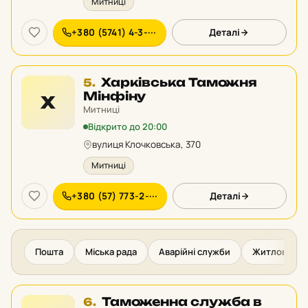
Митниці
+380 (5741) 4-3-···
Деталі
Місце
Харківська Таможня
5.
5
Мінфіну
Х
у
Митниці
рейтингу:
Відкрито до 20:00
вулиця Клочковська, 370
Митниці
+380 (57) 773-2-···
Деталі
Пошта
Міська рада
Аварійні служби
Житлово-ком
Місце
Таможенна служба в
6.