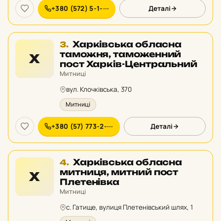
+380 (572) 5-1-···
Деталі
Місце
Харківська обласна
3.
3
таможня, таможенний
Х
у
пост Харків-Центральний
рейтингу:
Митниці
вул. Клочківська, 370
Митниці
+380 (57) 773-2-···
Деталі
Місце
Харківська обласна
4.
4
митниця, митний пост
Х
у
Плетенівка
рейтингу:
Митниці
с. Гатище, вулиця Плетенівський шлях, 1