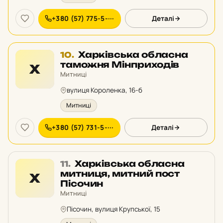
+380 (57) 775-5-···
Деталі
Місце
Харківська обласна
10.
10
таможня Мінприходів
Х
у
Митниці
рейтингу:
вулиця Короленка, 16-б
Митниці
+380 (57) 731-5-···
Деталі
Місце
Харківська обласна
11.
11
митниця, митний пост
Х
у
Пісочин
рейтингу:
Митниці
Пісочин, вулиця Крупської, 15