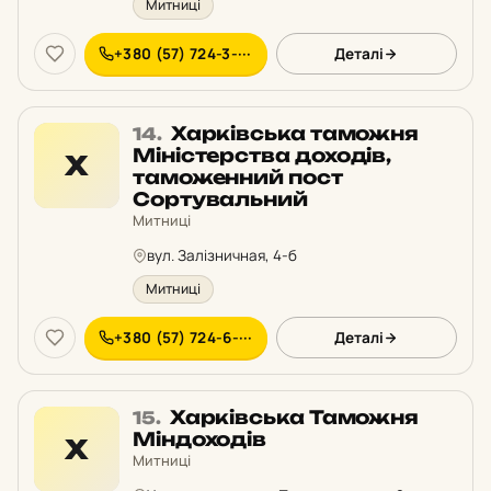
Митниці
+380 (57) 724-3-···
Деталі
Місце
Харківська таможня
14.
14
Міністерства доходів,
Х
у
таможенний пост
рейтингу:
Сортувальний
Митниці
вул. Залізничная, 4-б
Митниці
+380 (57) 724-6-···
Деталі
Місце
Харківська Таможня
15.
15
Міндоходів
Х
у
Митниці
рейтингу: