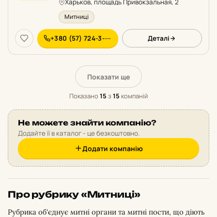
Харьков, площадь Привокзальная, 2
Митниці
+380 (57) 724-3-···
Деталі
Показати ще
Показано
15
з
15
компаній
Не можете знайти компанію?
Додайте її в каталог - це безкоштовно.
Додати компанію
Про рубрику «Митниці»
Рубрика об'єднує митні органи та митні пости, що діють