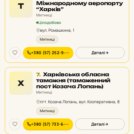
6
Міжнародному аеропорту
Т
у
“Харків”
рейтингу:
Митниці
Цілодобово
вул. Ромашкина, 1
Митниці
+380 (57) 252-9-···
Деталі
Місце
Харківська обласна
7.
7
таможня (таможенний
Х
у
пост Козача Лопань)
рейтингу:
Митниці
пгт. Козача Лопань, вул. Кооперативна, 8
Митниці
+380 (57) 733-6-···
Деталі