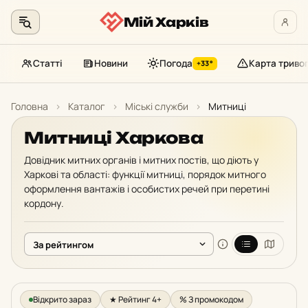
Мій Харків
Статті
Новини
Погода
Карта триво
+33°
Перейти
до
Головна
›
Каталог
›
Міські служби
›
Митниці
контенту
Митниці Харкова
Довідник митних органів і митних постів, що діють у
Харкові та області: функції митниці, порядок митного
оформлення вантажів і особистих речей при перетині
кордону.
Відкрито зараз
★ Рейтинг 4+
% З промокодом