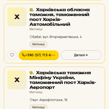
Місце
Харківська обласна
8.
8
таможня, таможенний
Х
у
пост Харків-
рейтингу:
Автомобільний
Митниці
Бабаї, вул. Вторчерметівська, 4
Митниці
+380 (57) 713-6-···
Деталі
Місце
Харківська таможня
9.
9
Мінфіну України,
Х
у
таможенний пост Харків-
рейтингу:
Аеропорт
Митниці
вул. Аерофлотська, 16
Митниці