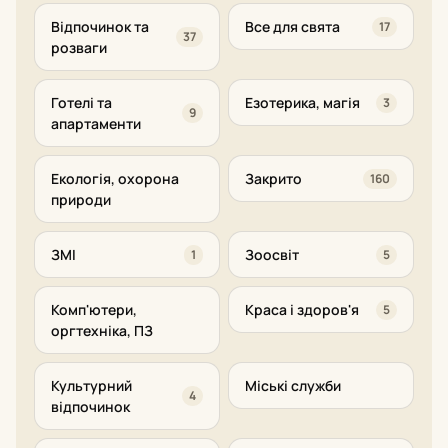
Відпочинок та
Все для свята
17
37
розваги
Готелі та
Езотерика, магія
3
9
апартаменти
Екологія, охорона
Закрито
160
природи
ЗМІ
Зоосвіт
1
5
Комп'ютери,
Краса і здоров'я
5
оргтехніка, ПЗ
Культурний
Міські служби
4
відпочинок