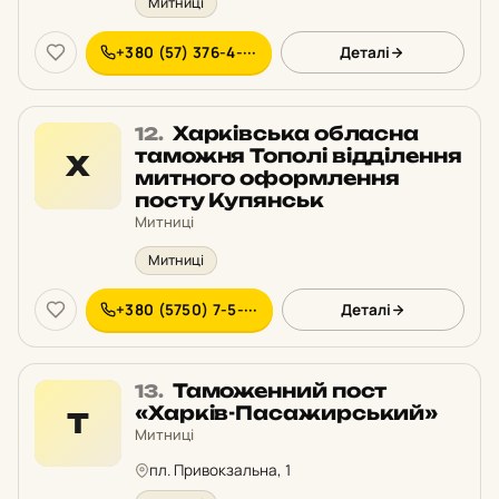
Митниці
+380 (57) 376-4-···
Деталі
Місце
Харківська обласна
12.
12
таможня Тополі відділення
Х
у
митного оформлення
рейтингу:
посту Купянськ
Митниці
Митниці
+380 (5750) 7-5-···
Деталі
Місце
Таможенний пост
13.
13
«Харків-Пасажирський»
Т
у
Митниці
рейтингу:
пл. Привокзальна, 1