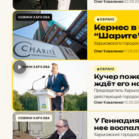
Олег Коваленко
22.09.20
НОВИНИ ХАРКОВА
ОБРАНЕ
Кернес в 
“Шарите”
Харьковского городск
Олег Коваленко
17.09.20
НОВИНИ ХАРКОВА
ОБРАНЕ
Кучер по­же
ждёт его на
Председатель Харько
действующий городско
Олег Коваленко
15.09.20
В то же время он опро
НОВИНИ ХАРКОВА
У Ген­на­дия
нее вос­па­
Харьковский городско