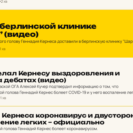
2 хв
бер­лин­ской кли­ни­ке
 (видео)
ого голову Геннадия Кернеса доставили в берлинскую клинику "Шари
1 хв
­лал Кер­не­су выздо­ров­ле­ния и
 де­ба­тах (видео)
вской ОГА Алексей Кучер подтвердил информацию о том, что
й голова Геннадий Кернес болеет COVID-19 и у него воспаление лег
1 хв
верг слухи о…
 Кер­не­са ко­ро­на­ви­рус и двус­то­ро
ле­ние легких – офи­ци­аль­но
й голова Геннадий Кернес болеет коронавирусом.