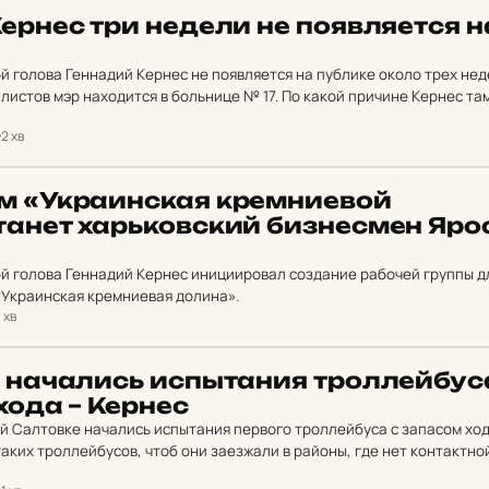
Кернес три недели не по­яв­ля­ет­ся н
й голова Геннадий Кернес не появляется на публике около трех нед
истов мэр находится в больнице № 17. По какой причине Кернес та
2 хв
м «Ук­ра­ин­ская крем­ни­е­вой
анет харь­ков­ский биз­нес­мен Яро
й голова Геннадий Кернес инициировал создание рабочей группы д
«Украинская кремниевая долина».
1 хв
е на­ча­лись ис­пыта­ния трол­лей­бу­с
 хода – Кернес
ой Салтовке начались испытания первого троллейбуса с запасом ход
таких троллейбусов, чтоб они заезжали в районы, где нет контактно