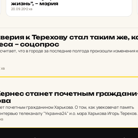
о города от
жизнь”, – мэрия
 на Геннадия
20.09.20
2 хв
н получил
ушения
ка.
­ве­рия к Те­ре­хо­ву стал таким же, к
­са – со­цоп­рос
считает, что в городе за последние полгода произошли изменения 
 хв
Кернес станет по­четным граж­да­ни
­ва
ет почетным гражданином Харькова. О том, как увековечат память
интервью телеканалу "Украина24" и.о. мэра Харькова Игорь Терехов.
хв