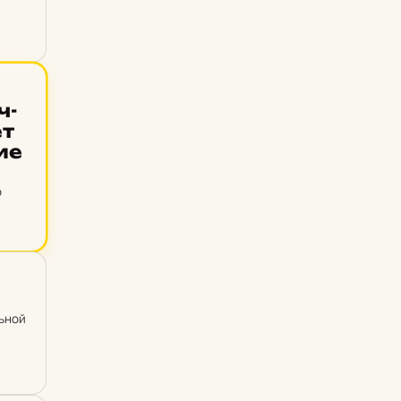
ч­
ет
ние
о
льной