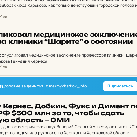
выборах мэра Харькова, как только действующий городской голова 
адий Кернес вернется на свое…
1 хв
и­ко­вал ме­ди­цин­ское зак­лю­че­ни
ра кли­ни­ки “Шарите” о сос­то­я­нии
с опубликовал медицинское заключение профессора клиники "Шари
ькова Геннадия Кернеса.
1 хв
головне за день тут · t.me/mykharkov_info
Підписатись
m.
у Кернес, Добкин, Фукс и Димент п
 РФ $500 млн за то, чтобы сдать
кую об­ласть – СМИ
, доктор исторических наук Валерий Соловей утверждает, что в 201
водство подкупило руководство Харькова и Харьковской области.