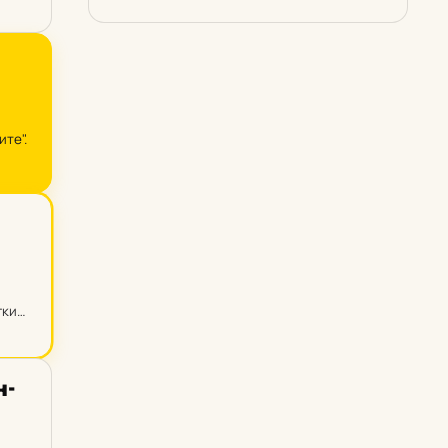
те".
ких.
н­