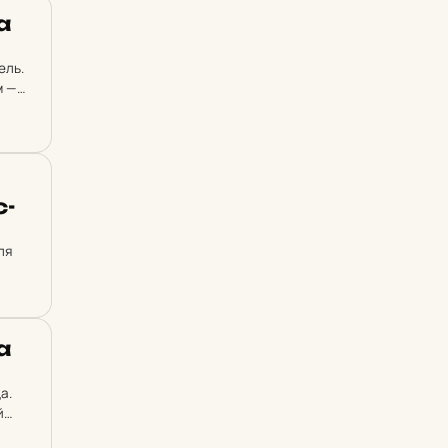
а
ель.
м —
с­
ля
а
а.
й