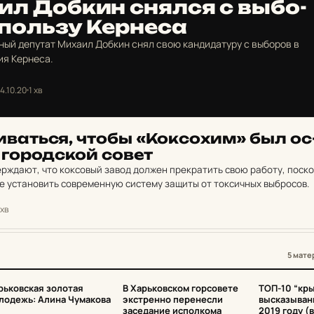
л Добкин снялся с выбо­
 пользу Кер­не­са
ый депутат Михаил Добкин снял свою кандидатуру с выборов в
ия Кернеса.
4.10.20
1 хв
­вать­ся, чтобы «Кок­со­хим» был ос
– го­род­ской совет
ерждают, что коксовый завод должен прекратить свою работу, поск
 установить современную систему защиты от токсичных выбросов.
 хв
5 мате
3
4
5
рьковская золотая
В Харьковском горсовете
ТОП-10 “кр
лодежь: Алина Чумакова
экстренно перенесли
высказыван
заседание исполкома
2019 году (