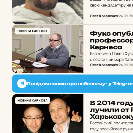
свою кандидатуру на 
кандидат в мэры Генн
Олег Коваленко
24.09.20
НОВИНИ ХАРКОВА
Фукс опуб­л
про­фес­со­
Кер­не­са
Бизнесмен Павел Фук
о состоянии мэра Хар
Олег Коваленко
24.09.20
Повідомляємо про небезпеку - у Telegra
НОВИНИ ХАРКОВА
В 2014 год
лу­чи­ли от
Харь­ков­с
Российский политолог
году российское руко