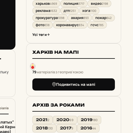
харьков
полиция
видео
4969
3717
2198
реклама
дтп
хога
1632
1251
1100
прокуратура
авария
пожар
1098
893
842
фото
коронавирус
гсчс
838
834
785
Усі теги
ХАРКІВ НА МАПІ
­
ольку
79
матеріалів з геоприв'язкою
Подивитись на мапі
АРХІВ ЗА РОКАМИ
ріалів
2021
2020
2019
2
69
180
ылатых”
ий Кернеса в
2018
2017
2016
130
9
44
видео)