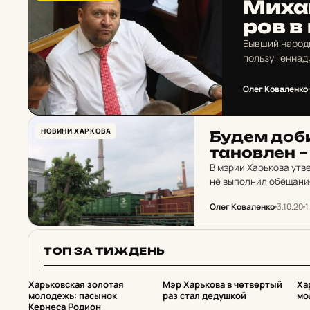
Михаи
ров в
Бывший народн
пользу Геннад
Олег Коваленко
НОВИНИ ХАРКОВА
Будем до­би
та­нов­лен 
В мэрии Харькова утв
не выполнил обещание
Олег Коваленко
3.10.20
1
ТОП ЗА ТИЖДЕНЬ
1
2
Харьковская золотая
Мэр Харькова в четвертый
Ха
молодежь: пасынок
раз стал дедушкой
мо
Кернеса Родион