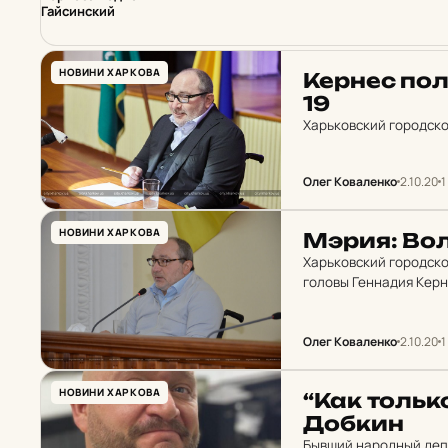
Гайсинский
НОВИНИ ХАРКОВА
Кернес по­л
19
Харьковский городско
Олег Коваленко
2.10.20
1
НОВИНИ ХАРКОВА
Мэрия: Вол
Харьковский городско
головы Геннадия Керн
Олег Коваленко
2.10.20
1
НОВИНИ ХАРКОВА
“Как только
Добкин
Бывший народный деп