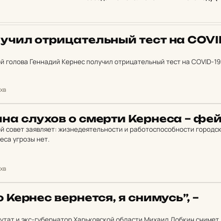
у­чил от­ри­ца­тельный тест на COVI
й голова Геннадий Кернес получил отрицательный тест на COVID-19
 хв
на слухов о смерти Кер­не­са – фе
й совет заявляет: жизнедеятельности и работоспособности городс
еса угрозы нет.
 хв
 Кернес вер­нет­ся, я сни­мусь”, –
утат и экс-губернатор Харьковской области Михаил Добкин снимет