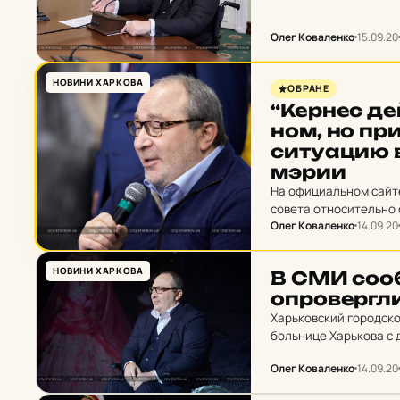
Олег Коваленко
15.09.20
НОВИНИ ХАРКОВА
ОБРАНЕ
“Кернес дей
ном, но при
си­ту­а­цию 
мэрии
На официальном сайт
совета относительно 
Олег Коваленко
14.09.20
НОВИНИ ХАРКОВА
В СМИ со­об
оп­ро­вер­г
Харьковский городско
больнице Харькова с 
Олег Коваленко
14.09.20