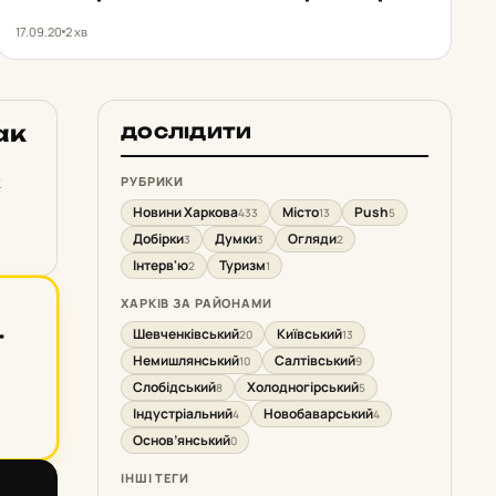
17.09.20
2 хв
ак
ДОСЛІДИТИ
к
РУБРИКИ
Новини Харкова
Місто
Push
433
13
5
Добірки
Думки
Огляди
3
3
2
Інтерв'ю
Туризм
2
1
ХАРКІВ ЗА РАЙОНАМИ
­
Шевченківський
Київський
20
13
Немишлянський
Салтівський
10
9
Слобідський
Холодногірський
8
5
Індустріальний
Новобаварський
4
4
Основ’янський
0
ІНШІ ТЕГИ