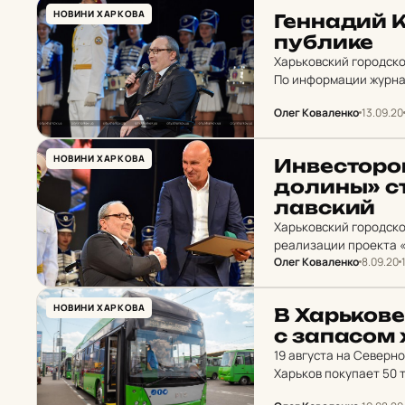
НОВИНИ ХАРКОВА
Ген­на­дий 
пуб­ли­ке
Харьковский городско
По информации журнал
неизвестно.
Олег Коваленко
13.09.20
НОВИНИ ХАРКОВА
Ин­вес­то­ро
долины» ст
лав­ский
Харьковский городско
реализации проекта 
Олег Коваленко
8.09.20
НОВИНИ ХАРКОВА
В Харь­ко­в
с за­па­сом
19 августа на Северн
Харьков покупает 50 
сети.