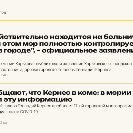
1 хв
­стви­тель­но на­хо­дит­ся на боль­ни
 этом мэр пол­нос­тью кон­тро­ли­ру­
в городе”, – офи­ци­аль­ное за­яв­ле­
е мэрии Харькова опубликовали заявление Харьковского городског
состояния здоровья городского головы Геннадия Кернеса.
1 хв
­ща­ют, что Кернес в коме: в мэрии
ли эту ин­фор­ма­цию
й голова Геннадий Кернес пребывает 17-ой городской многопрофи
диагнозом COVID-19.
2 хв