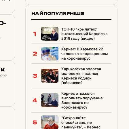
НАЙПОПУЛЯРНІШЕ
D-
ТОП-10 “крылатых”
1
высказываний Кернеса в
.
2019 году (видео)
Кернес: В Харькове 22
2
человека с подозрением
на коронавирус
йк
Харьковская золотая
молодежь: пасынок
3
кого
Кернеса Родион
Гайсинский
Кернес отказался
выполнять поручение
4
Зеленского по
коронавирусу
“Сохраняйте
5
спокойствие, не
паникуйте”, – Кернес