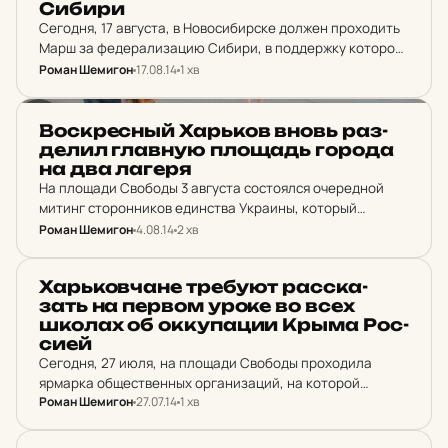
Сибири
Сегодня, 17 августа, в Новосибирске должен проходить
Марш за федерализацию Сибири, в поддержку которого
выступили украинские активисты не только в Киеве, но
Роман Шемигон
17.08.14
1 хв
и в Первой столице. В поддержку сторонников
федерализации…
НОВИНИ ХАРКОВА
Вос­кресный Харь­ков вновь раз­
де­лил глав­ную пло­щадь города
на два лагеря
На площади Свободы 3 августа состоялся очередной
митинг сторонников единства Украины, который
объединил множество проукраинских общественных
Роман Шемигон
4.08.14
2 хв
организаций Харькова. По соседству с «фашистскими»
сторонниками целостности страны собралось
НОВИНИ ХАРКОВА
Харь­ков­ча­не тре­бу­ют рас­ска­
несколько пророссийски настроенных активистов.
зать на первом уроке во всех
Сторонников…
школах об ок­ку­па­ции Крыма Рос­
си­ей
Сегодня, 27 июля, на площади Свободы проходила
ярмарка общественных организаций, на которой
Роман Шемигон
27.07.14
1 хв
неравнодушные харьковчане инициировали сбор
подписей к петиции, адресованной Министерству
образования Украины, в которой активисты требуют,