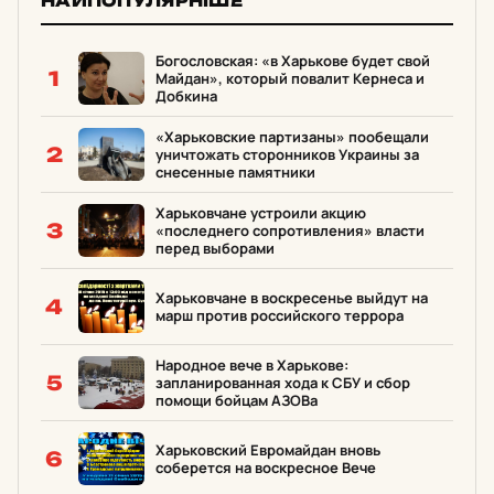
НАЙПОПУЛЯРНІШЕ
Богословская: «в Харькове будет свой
1
Майдан», который повалит Кернеса и
Добкина
«Харьковские партизаны» пообещали
2
уничтожать сторонников Украины за
снесенные памятники
Харьковчане устроили акцию
3
«последнего сопротивления» власти
перед выборами
Харьковчане в воскресенье выйдут на
4
марш против российского террора
Народное вече в Харькове:
5
запланированная хода к СБУ и сбор
помощи бойцам АЗОВа
Харьковский Евромайдан вновь
6
соберется на воскресное Вече