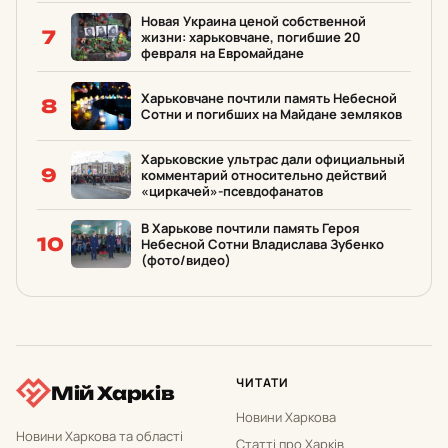
Новая Украина ценой собственной
7
жизни: харьковчане, погибшие 20
февраля на Евромайдане
Харьковчане почтили память Небесной
8
Сотни и погибших на Майдане земляков
Харьковские ультрас дали официальный
9
комментарий относительно действий
«циркачей»-псевдофанатов
В Харькове почтили память Героя
10
Небесной Cотни Владислава Зубенко
(фото/видео)
ЧИТАТИ
Мій Харків
Новини Харкова
Новини Харкова та області
Статті про Харків