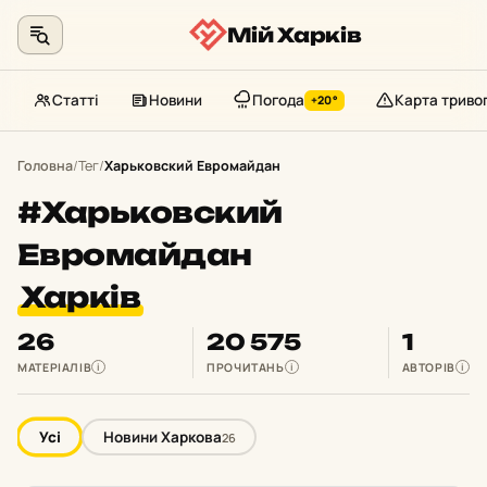
Мій Харків
Статті
Новини
Погода
Карта триво
+20°
Перейти
до
Головна
/
Тег
/
Харьковский Евромайдан
контенту
#Харьковский
Евромайдан
Харків
26
20 575
1
МАТЕРІАЛІВ
ПРОЧИТАНЬ
АВТОРІВ
i
i
i
Усі
Новини Харкова
26