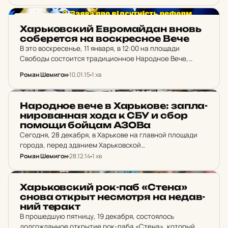
НОВИНИ ХАРКОВА
Харь­ков­ский Ев­ро­май­дан вновь
со­бе­рет­ся на вос­крес­ное Вече
В это воскресенье, 11 января, в 12:00 на площади
Свободы состоится традиционное Народное Вече,
которое организовывает Харьковский Евромайдан. Об
Роман Шемигон
10.01.15
1 хв
этом сообщает официальный сайт организации.
Основные вопросы, которые будут обсуждать на…
НОВИНИ ХАРКОВА
На­род­ное вече в Харь­ко­ве: зап­ла­
ни­ро­ван­ная хода к СБУ и сбор
помощи бойцам АЗОВа
Сегодня, 28 декабря, в Харькове на главной площади
города, перед зданием Харьковской
облгосадминистрации, с 12:00 проходит традиционное
Роман Шемигон
28.12.14
1 хв
народное вече Евромайдана. Об этом сообщает в Twitter
IT Sector и другие патриотические паблики…
НОВИНИ ХАРКОВА
Харь­ков­ский рок-паб «Стена»
снова открыт не­с­мот­ря на не­дав­
ний теракт
В прошедшую пятницу, 19 декабря, состоялось
долгожданное открытие рок-паба «Стена», который