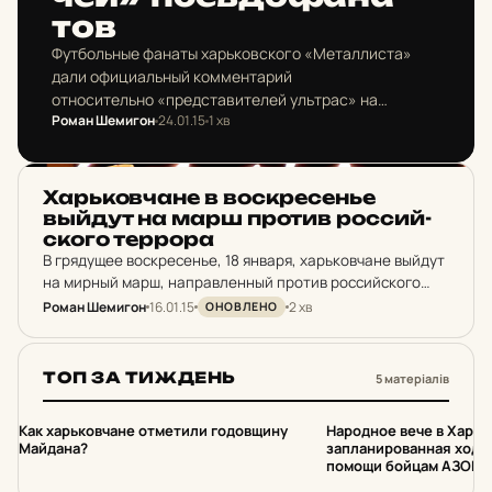
тов
Футбольные фанаты харьковского «Металлиста»
дали официальный комментарий
относительно «представителей ультрас» на
Роман Шемигон
24.01.15
1 хв
разнообразных сборах Харьковского Евромайдана,
которые по сообщениям харьковских СМИ якобы
присутствуют на мероприятиях Чистилина и
НОВИНИ ХАРКОВА
Россохи. «Ультрас не принимают участия…
Харь­ков­ча­не в вос­кре­сенье
выйдут на марш против рос­сий­
ско­го тер­ро­ра
В грядущее воскресенье, 18 января, харьковчане выйдут
на мирный марш, направленный против российского
террора. Об этом сообщает пресс-служба Харьковской
Роман Шемигон
16.01.15
2 хв
ОНОВЛЕНО
облгосадминистрации, а также активисты Харьковского
Евромайдана, в частности, Владимир Чистилин. В…
ТОП ЗА ТИЖДЕНЬ
5 матеріалів
1
2
Как харьковчане отметили годовщину
Народное вече в Харьк
Майдана?
запланированная хода 
помощи бойцам АЗОВа