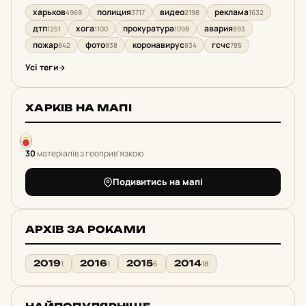
харьков
полиция
видео
реклама
4969
3717
2198
1632
дтп
хога
прокуратура
авария
1251
1100
1098
893
пожар
фото
коронавирус
гсчс
842
838
834
785
Усі теги
ХАРКІВ НА МАПІ
30
матеріалів з геоприв'язкою
Подивитись на мапі
АРХІВ ЗА РОКАМИ
2019
2016
2015
2014
1
1
6
18