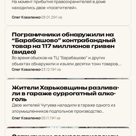
На момент прибытия правоохранителей в доме
находились двое «посетителей».
Олег Коваленко
28.01.20
1 хв
НОВИНИ ХАРКОВА
Пог­ра­нич­ни­ки об­на­ру­жи­ли на
“Ба­ра­ба­шо­во” кон­тра­бандный
товар на 117 мил­ли­о­нов гривен
(видео)
Во время обысков на ТЦ "Барабашово" и других
объектах обнаружили и изъяли десятки тонн товаров,
Олег Коваленко
23.12.19
1 хв
«черную» бухгалтерию, немалые суммы в гривнах и
долларах США.
НОВИНИ ХАРКОВА
Жители Харь­ков­щины раз­ли­ва­
ли в гараже сур­ро­гатный ал­ко­
голь
Двое жителей Чугуева наладили в гараже одного из
злоумышленников подпольное производство
псевдоэлитного алкоголя.
Олег Коваленко
26.11.19
1 хв
НОВИНИ ХАРКОВА