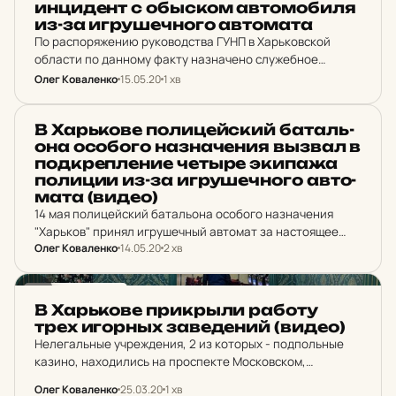
ин­ци­дент с об­ыском ав­то­мо­би­ля
из-за иг­ру­шеч­но­го ав­то­ма­та
По распоряжению руководства ГУНП в Харьковской
области по данному факту назначено служебное
расследование.
Олег Коваленко
15.05.20
1 хв
НОВИНИ ХАРКОВА
В Харь­ко­ве по­ли­цей­ский ба­таль­
о­на осо­бо­го наз­на­че­ния вызвал в
под­креп­ле­ние четыре эки­па­жа
по­ли­ции из-за иг­ру­шеч­но­го ав­то­
ма­та (видео)
14 мая полицейский батальона особого назначения
"Харьков" принял игрушечный автомат за настоящее
Олег Коваленко
14.05.20
2 хв
оружие и устроил "спецоперацию" по захвату
автомобиля в котором ехал мужчина с ребенком.
НОВИНИ ХАРКОВА
В Харь­ко­ве прик­рыли работу
трех игорных за­ве­де­ний (видео)
Нелегальные учреждения, 2 из которых - подпольные
казино, находились на проспекте Московском,
Гимназической набережной и улице Сумской.
Олег Коваленко
25.03.20
1 хв