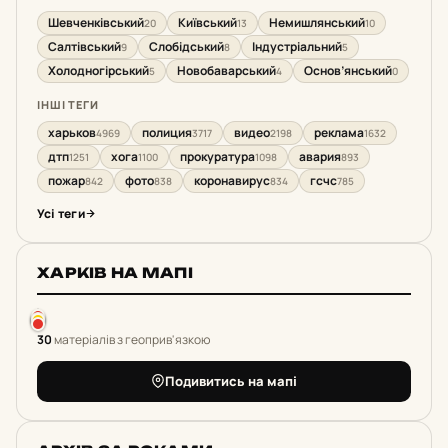
Шевченківський
Київський
Немишлянський
20
13
10
Салтівський
Слобідський
Індустріальний
9
8
5
Холодногірський
Новобаварський
Основ’янський
5
4
0
ІНШІ ТЕГИ
харьков
полиция
видео
реклама
4969
3717
2198
1632
дтп
хога
прокуратура
авария
1251
1100
1098
893
пожар
фото
коронавирус
гсчс
842
838
834
785
Усі теги
ХАРКІВ НА МАПІ
30
матеріалів з геоприв'язкою
Подивитись на мапі