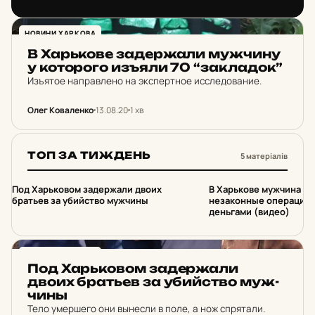
онлайн-обменника составил более 100 000 000
гривен.
НОВИНИ ХАРКОВА
В Харь­ко­ве за­дер­жа­ли муж­чи­ну
у ко­то­ро­го изъяли 70 “зак­ла­док”
Изъятое направлено на экспертное исследование.
Олег Коваленко
13.08.20
1 хв
ТОП ЗА ТИЖДЕНЬ
5 матеріалів
1
2
Под Харьковом задержали двоих
В Харькове мужчина о
братьев за убийство мужчины
незаконные операции 
деньгами (видео)
НОВИНИ ХАРКОВА
Под Харь­ко­вом за­дер­жа­ли
двоих брать­ев за убий­ство муж­
чины
Тело умершего они вынесли в поле, а нож спрятали.