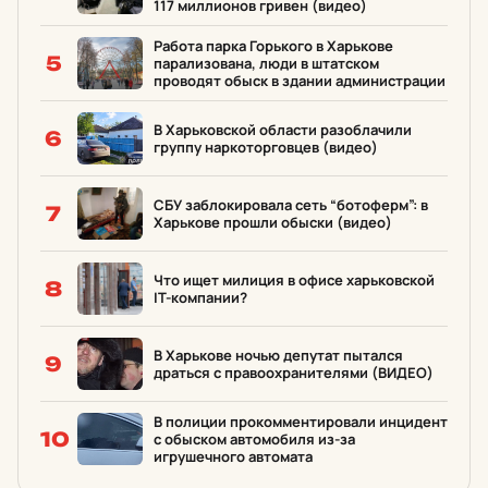
117 миллионов гривен (видео)
Работа парка Горького в Харькове
5
парализована, люди в штатском
проводят обыск в здании администрации
В Харьковской области разоблачили
6
группу наркоторговцев (видео)
СБУ заблокировала сеть “ботоферм”: в
7
Харькове прошли обыски (видео)
Что ищет милиция в офисе харьковской
8
IT-компании?
В Харькове ночью депутат пытался
9
драться с правоохранителями (ВИДЕО)
В полиции прокомментировали инцидент
10
с обыском автомобиля из-за
игрушечного автомата