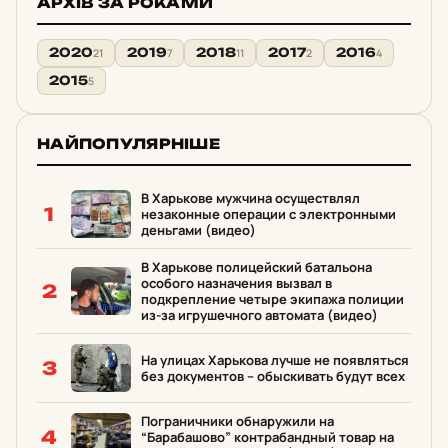
АРХІВ ЗА РОКАМИ
2020
2019
2018
2017
2016
21
7
11
2
4
2015
5
НАЙПОПУЛЯРНІШЕ
В Харькове мужчина осуществлял
1
незаконные операции с электронными
деньгами (видео)
В Харькове полицейский батальона
особого назначения вызвал в
2
подкрепление четыре экипажа полиции
из-за игрушечного автомата (видео)
На улицах Харькова лучше не появляться
3
без документов – обыскивать будут всех
Пограничники обнаружили на
4
“Барабашово” контрабандный товар на