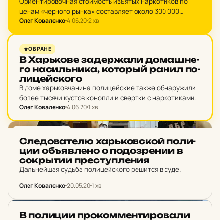
Ориентировочная стоимость изъятых наркотиков по
ценам «черного рынка» составляет около 300 000
Олег Коваленко
4.06.20
2 хв
гривен.
НОВИНИ ХАРКОВА
ОБРАНЕ
В Харь­ко­ве за­дер­жа­ли до­маш­не­
го на­силь­ни­ка, ко­торый ранил по­
ли­цей­ско­го
В доме харьковчанина полицейские также обнаружили
более тысячи кустов конопли и свертки с наркотиками.
Олег Коваленко
4.06.20
1 хв
НОВИНИ ХАРКОВА
Сле­до­ва­те­лю харь­ков­ской по­ли­
ции об­ъяв­ле­но о по­доз­ре­нии в
сок­рытии прес­туп­ле­ния
Дальнейшая судьба полицейского решится в суде.
Олег Коваленко
20.05.20
1 хв
НОВИНИ ХАРКОВА
В по­ли­ции про­ком­мен­ти­ро­ва­ли