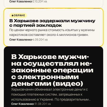
гранаты Ф-1 и взрывчатое вещество метательного
Олег Коваленко
2.10.20
1 хв
действия. Кроме того, во время обыска в его доме
обнаружили…
НОВИНИ ХАРКОВА
ОБРАНЕ
В Харь­ко­ве за­дер­жа­ли муж­чи­ну
с пар­ти­ей зак­ла­док
По ценам черного рынка стоимость изъятых у мужчины
наркотиков составляет около 4 миллионов гривен.
Олег Коваленко
4.09.20
1 хв
НОВИНИ ХАРКОВА
В Харь­ко­ве муж­чи­
на осу­щес­твлял не­
за­кон­ные опе­ра­ции
с элек­трон­ными
день­га­ми (видео)
Харьковчанин обменивал электронные деньги с
помощью платежных систем, запрещенных к
использованию в Украине. По предварительным
Олег Коваленко
31.08.20
1 хв
подсчетам оборот денег за время деятельности