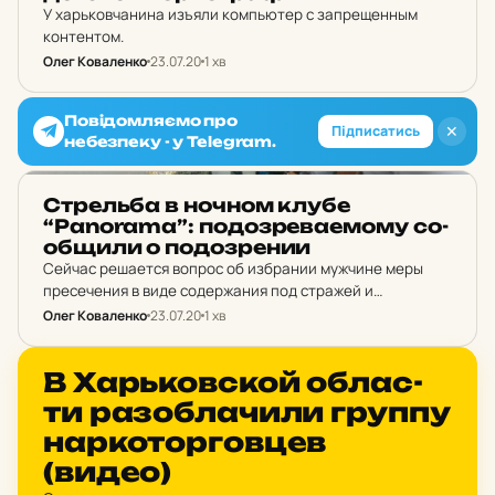
У харьковчанина изъяли компьютер с запрещенным
контентом.
Олег Коваленко
23.07.20
1 хв
Повідомляємо про
✕
Підписатись
небезпеку - у Telegram.
НОВИНИ ХАРКОВА
Стрель­ба в ночном клубе
“Panorama”: по­доз­ре­ва­е­мо­му со­
об­щи­ли о по­доз­ре­нии
Сейчас решается вопрос об избрании мужчине меры
пресечения в виде содержания под стражей и
объявления его в международный розыск.
Олег Коваленко
23.07.20
1 хв
НОВИНИ ХАРКОВА
В Харь­ков­ской об­лас­
ти ра­зоб­ла­чи­ли группу
нар­ко­тор­гов­цев
(видео)