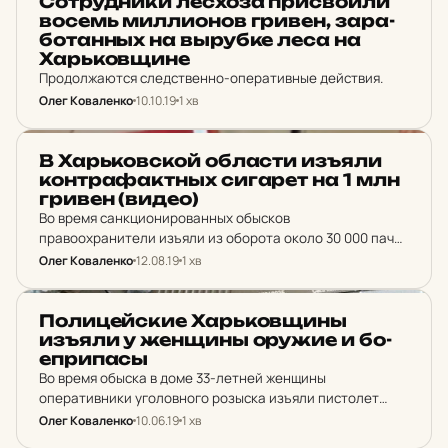
Сот­руд­ни­ки лес­хо­за прис­во­и­ли
восемь мил­ли­о­нов гривен, за­ра­
бо­танных на выруб­ке леса на
Харь­ков­щи­не
Продолжаются следственно-оперативные действия.
Олег Коваленко
10.10.19
1 хв
НОВИНИ ХАРКОВА
В Харь­ков­ской об­лас­ти изъяли
кон­тра­фактных си­га­рет на 1 млн
гривен (видео)
Во время санкционированных обысков
правоохранители изъяли из оборота около 30 000 пачек
контрафактных сигарет на сумму более 1 000 000
Олег Коваленко
12.08.19
1 хв
гривен.
НОВИНИ ХАРКОВА
По­ли­цей­ские Харь­ков­щины
изъяли у жен­щины оружие и бо­
еп­ри­пасы
Во время обыска в доме 33-летней женщины
оперативники уголовного розыска изъяли пистолет
«Carrera» RS-30 с признаками переделки из стартового
Олег Коваленко
10.06.19
1 хв
пистолета на пистолет для отстрела пуль