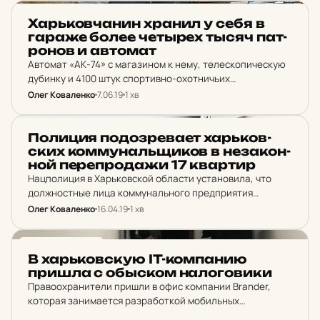
разрушительного действия и 5 патронов…
НОВИНИ ХАРКОВА
Харь­ков­ча­нин хранил у себя в
гараже более чет­ырех тысяч пат­
ро­нов и ав­то­мат
Автомат «АК-74» с магазином к нему, телескопическую
дубинку и 4100 штук спортивно-охотничьих
мелкокалиберных патронов калибра 5,6 мм хранил в
Олег Коваленко
7.06.19
1 хв
боксе одного из гаражных кооперативов 49-летний
харьковчанин.
НОВИНИ ХАРКОВА
По­ли­ция по­доз­ре­ва­ет харь­ков­
ских ком­му­наль­щи­ков в не­за­кон­
ной пе­реп­ро­да­жи 17 квар­тир
Нацполиция в Харьковской области установила, что
должностные лица коммунального предприятия
«Харьковжилстрой» присвоили 17 квартир, которые
Олег Коваленко
16.04.19
1 хв
находились на балансе КП, и через подставных лиц
перепродали.
НОВИНИ ХАРКОВА
В харь­ков­скую IT-ком­па­нию
пришла с об­ыском на­ло­го­ви­ки
Правоохранители пришли в офис компании Brander,
которая занимается разработкой мобильных
приложений и сайтов.