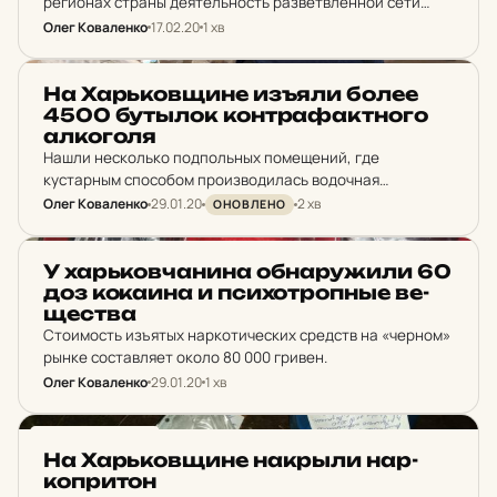
регионах страны деятельность разветвленной сети
«ботоферм», оборудование которых поддерживалось
Олег Коваленко
17.02.20
1 хв
через российские онлайн-сервисы.
НОВИНИ ХАРКОВА
На Харь­ков­щи­не изъяли более
4500 бут­ылок кон­тра­фак­тно­го
ал­ко­го­ля
Нашли несколько подпольных помещений, где
кустарным способом производилась водочная
продукция.
Олег Коваленко
29.01.20
2 хв
ОНОВЛЕНО
НОВИНИ ХАРКОВА
У харь­ков­ча­ни­на об­на­ру­жи­ли 60
доз ко­ка­и­на и пси­хот­роп­ные ве­
щес­тва
Стоимость изъятых наркотических средств на «черном»
рынке составляет около 80 000 гривен.
Олег Коваленко
29.01.20
1 хв
НОВИНИ ХАРКОВА
На Харь­ков­щи­не нак­рыли нар­
коп­ри­тон