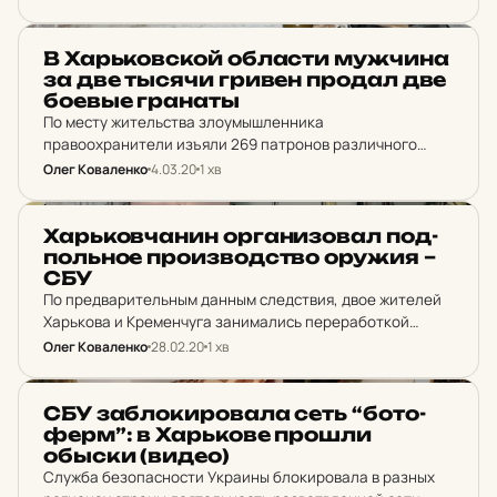
НОВИНИ ХАРКОВА
В Харь­ков­ской об­лас­ти муж­чи­на
за две тысячи гривен продал две
боевые гра­наты
По месту жительства злоумышленника
правоохранители изъяли 269 патронов различного
калибра, еще одну гранату и три запала к боеприпасам.
Олег Коваленко
4.03.20
1 хв
НОВИНИ ХАРКОВА
Харь­ков­ча­нин ор­га­ни­зо­вал под­
поль­ное про­из­вод­ство оружия –
СБУ
По предварительным данным следствия, двое жителей
Харькова и Кременчуга занимались переработкой
устаревших образцов оружия для приведения его в
Олег Коваленко
28.02.20
1 хв
боевое состояние для продажи.
НОВИНИ ХАРКОВА
СБУ заб­ло­ки­ро­ва­ла сеть “бо­то­
ферм”: в Харь­ко­ве прошли
обыски (видео)
Служба безопасности Украины блокировала в разных