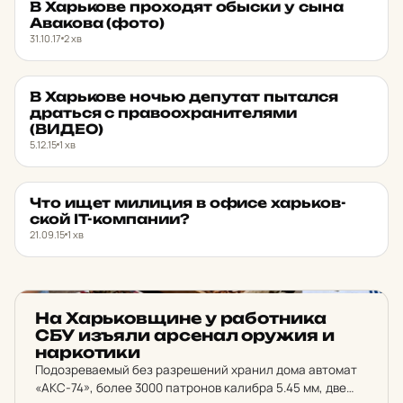
В Харь­ко­ве про­хо­дят обыски у сына
НОВИНИ ХАРКОВА
★ ОБРАНЕ
Ава­ко­ва (фото)
31.10.17
2 хв
В Харь­ко­ве ночью де­пу­тат пытал­ся
НОВИНИ ХАРКОВА
★ ОБРАНЕ
драть­ся с пра­во­ох­ра­ни­те­ля­ми
(ВИДЕО)
5.12.15
1 хв
Что ищет ми­ли­ция в офисе харь­ков­
НОВИНИ ХАРКОВА
★ ОБРАНЕ
ской IT-ком­па­нии?
21.09.15
1 хв
НОВИНИ ХАРКОВА
На Харь­ков­щи­не у ра­бот­ни­ка
СБУ изъяли ар­се­нал оружия и
нар­ко­ти­ки
Подозреваемый без разрешений хранил дома автомат
«АКС-74», более 3000 патронов калибра 5.45 мм, две