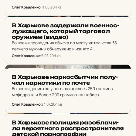
Олег Коваленко
11.08.20
1 хв
НОВИНИ ХАРКОВА
В Харь­ко­ве за­дер­жа­ли во­ен­нос­
лу­жа­ще­го, ко­торый тор­го­вал
ору­жи­ем (видео)
Во время проведения обыска по месту жительства 35-
летнего мужчины обнаружено и изъято 4
электродетонатора, 2 корпуса ручных гранат РГД-5,
Олег Коваленко
5.08.20
1 хв
взрыватели к ручным гранатам типа УЗРГМ, ружье и
патроны калибра 5,45…
НОВИНИ ХАРКОВА
В Харь­ко­ве нар­кос­бытчик по­лу­
чал нар­ко­ти­ки по почте
Во время досмотра у него находилось 250 граммов
мефедрона и более 200 граммов каннабиса.
Олег Коваленко
24.07.20
1 хв
НОВИНИ ХАРКОВА
В Харь­ко­ве по­ли­ция ра­зоб­ла­чи­
ла ве­ро­ят­но­го рас­прос­тра­ни­те­ля
дет­ской пор­ног­ра­фии