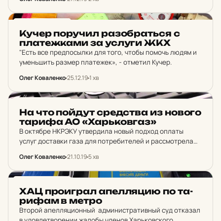
Украины. Глава государства Владимир Зеленский
поставил задание перед всеми руководителями…
НОВИНИ ХАРКОВА
Кучер по­ру­чил ра­зоб­рать­ся с
пла­теж­ка­ми за услуги ЖКХ
"Есть все предпосылки для того, чтобы помочь людям и
уменьшить размер платежек», - отметил Кучер.
Олег Коваленко
25.12.19
1 хв
НОВИНИ ХАРКОВА
На что пойдут сред­ства из нового
тарифа АО «Харь­ков­газ»
В октябре НКРЭКУ утвердила новый подход оплаты
услуг доставки газа для потребителей и рассмотрела
проект нового тарифа на распределение. Стоимость
Олег Коваленко
21.10.19
5 хв
услуг будет зависеть от объема газа использованного
потребителем за предыдущий…
НОВИНИ ХАРКОВА
ХАЦ про­иг­рал апел­ля­цию по та­
ри­фам в метро
Второй апелляционный административный суд отказал
в удовлетворении жалобы членов Харьковского