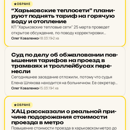
НОВИНИ ХАРКОВА
ОБРАНЕ
“Харь­ков­ские теп­ло­се­ти” пла­ни­
ру­ют под­нять тариф на го­ря­чую
воду и отоп­ле­ние
КП "Харьковские тепловые сети" 25 марта проведет
открытое обсуждение, по поводу корректировки
Олег Коваленко
18.03.19
2 хв
тарифов на отпуск электрической энергии и выработку
тепловой энергии филиалом «ТЭЦ-3».
НОВИНИ ХАРКОВА
Суд по делу об об­жа­ло­ва­нии пов­
ыше­ния та­ри­фов на проезд в
трам­ва­ях и трол­лей­бу­сах пе­ре­
нес­ли
Сегодняшнее заседание отложили, потому что судья
Елена Шляхова находится на больничном. Ее секретарь
Олег Коваленко
15.03.19
1 хв
сообщила: дату слушания определят позже.
НОВИНИ ХАРКОВА
ОБРАНЕ
ХАЦ рас­ска­за­ли о ре­аль­ной при­
чи­не по­до­ро­жа­ния сто­и­мос­ти
про­ез­да в метро
Повышение стоимости проезда в харьковском метро до