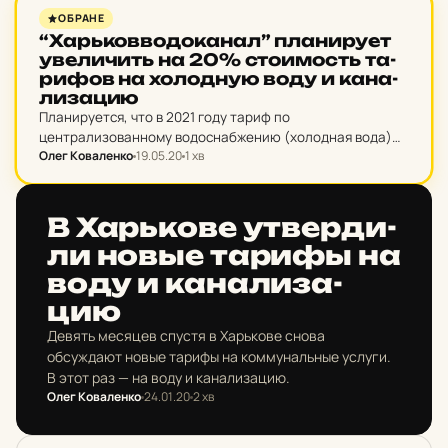
НОВИНИ ХАРКОВА
ОБРАНЕ
“Харь­ков­во­до­ка­нал” пла­ни­ру­ет
уве­ли­чить на 20% сто­и­мость та­
ри­фов на хо­лод­ную воду и ка­на­
ли­за­цию
Планируется, что в 2021 году тариф по
централизованному водоснабжению (холодная вода)
Олег Коваленко
19.05.20
1 хв
для населения вырастет на 22,1% и составит 18,6 гривен
за 1 куб.м. Тариф на централизованное водоотведение
(канализация) для населения…
НОВИНИ ХАРКОВА
В Харь­ко­ве ут­вер­ди­
ли новые тарифы на
воду и ка­на­ли­за­
цию
Девять месяцев спустя в Харькове снова
обсуждают новые тарифы на коммунальные услуги.
В этот раз — на воду и канализацию.
Олег Коваленко
24.01.20
2 хв