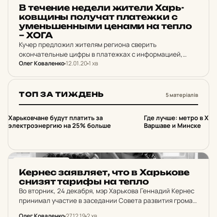
НОВИНИ ХАРКОВА
В те­че­ние недели жители Харь­
ков­щины по­лу­чат пла­теж­ки с
умень­шен­ными ценами на тепло
– ХОГА
Кучер предложил жителям региона сверить
окончательные цифры в платежках с информацией,
Олег Коваленко
12.01.20
1 хв
которую предоставило облгосадминистрации
руководство городов области.
ТОП ЗА ТИЖДЕНЬ
5 матеріалів
1
2
Харьковчане будут платить за
Где лучше: метро в Хар
электроэнергию на 25% больше
Варшаве и Минске
НОВИНИ ХАРКОВА
Кернес за­яв­ля­ет, что в Харь­ко­ве
снизят тарифы на тепло
Во вторник, 24 декабря, мэр Харькова Геннадий Кернес
принимал участие в заседании Совета развития громад
и территорий под председательством Президента
Олег Коваленко
27.12.19
2 хв