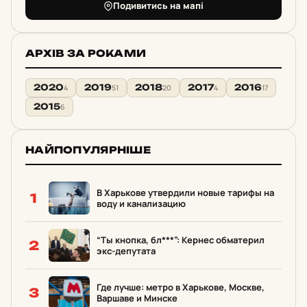
Подивитись на мапі
АРХІВ ЗА РОКАМИ
2020
2019
2018
2017
2016
4
51
20
4
17
2015
6
НАЙПОПУЛЯРНІШЕ
В Харькове утвердили новые тарифы на
1
воду и канализацию
“Ты кнопка, бл***”: Кернес обматерил
2
экс-депутата
Где лучше: метро в Харькове, Москве,
3
Варшаве и Минске