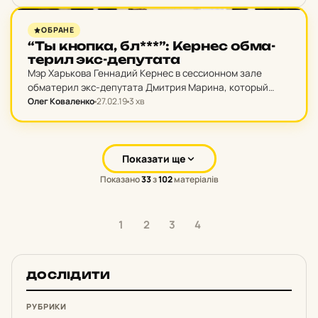
горэлектротранспорте харьковчан - крикунами и
бездельниками. По его словам победить их
НОВИНИ ХАРКОВА
ОБРАНЕ
можно только одним образом…
“Ты кнопка, бл***”: Кернес об­ма­
те­рил экс-де­пу­та­та
Мэр Харькова Геннадий Кернес в сессионном зале
обматерил экс-депутата Дмитрия Марина, который
протестовал на сессии.
Олег Коваленко
27.02.19
3 хв
Показати ще
Показано
33
з
102
матеріалів
1
2
3
4
ДОСЛІДИТИ
РУБРИКИ