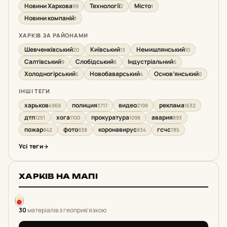
Новини Харкова
Технології
Місто
99
2
1
Новини компаній
1
ХАРКІВ ЗА РАЙОНАМИ
Шевченківський
Київський
Немишлянський
20
13
10
Салтівський
Слобідський
Індустріальний
9
8
6
Холодногірський
Новобаварський
Основ’янський
5
4
0
ІНШІ ТЕГИ
харьков
полиция
видео
реклама
4969
3717
2198
1632
дтп
хога
прокуратура
авария
1251
1100
1098
893
пожар
фото
коронавирус
гсчс
842
838
834
785
Усі теги
ХАРКІВ НА МАПІ
30
матеріалів з геоприв'язкою