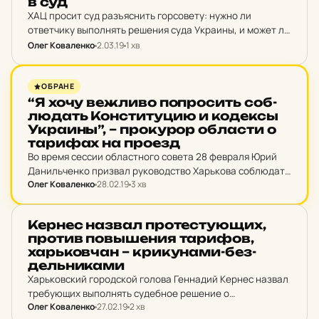
в суд
ХАЦ просит суд разъяснить горсовету: нужно ли
ответчику выполнять решения суда Украины, и может ли
он вносить изменения в нормативный акт, действие
Олег Коваленко
2.03.19
1 хв
которого остановлено.
НОВИНИ ХАРКОВА
ОБРАНЕ
“Я хочу веж­ли­во поп­ро­сить соб­
лю­дать Кон­сти­ту­цию и ко­дексы
Ук­ра­ины”, – про­ку­рор об­лас­ти о
та­ри­фах на проезд
Во время сессии областного совета 28 февраля Юрий
Данильченко призвал руководство Харькова соблюдать
Олег Коваленко
28.02.19
3 хв
Конституцию Украины и выполнять судебные решения.
НОВИНИ ХАРКОВА
Кернес назвал про­тес­ту­ю­щих,
против пов­ыше­ния та­ри­фов,
харь­ков­чан – кри­ку­на­ми-без­
дель­ни­ка­ми
Харьковский городской голова Геннадий Кернес назвал
требующих выполнять судебное решение о
Олег Коваленко
27.02.19
2 хв
приостановлении тарифов на проезд в