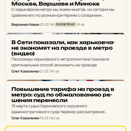
Москве, Вар­ша­ве и Минске
О харьковском метро мы знаем многое, но сегодня мы
сравним его по разным критериям с соседними
странами (Беларусь, Россия, Польша).
Вероника Новак
25.03.19
5 хв
ОНОВЛЕНО
НОВИНИ ХАРКОВА
В Сети по­ка­за­ли, как харь­ков­ча­
не эко­но­мят на про­ез­де в метро
(видео)
Пассажиры харьковского метрополитена показали
оригинальный способ экономить на проезде.
Олег Коваленко
21.03.19
1 хв
НОВИНИ ХАРКОВА
Пов­ыше­ние тарифа на проезд в
метро: суд по об­жа­ло­ва­нию ре­
ше­ния пе­ре­нес­ли
19 марта судья Харьковского окружного
административного суда перенес рассмотрение
обжалования повышения тарифа на проезд в
Олег Коваленко
19.03.19
2 хв
метрополитене, чтобы сторона горсовета смогла
ознакомится с ответом истца на отзыв.