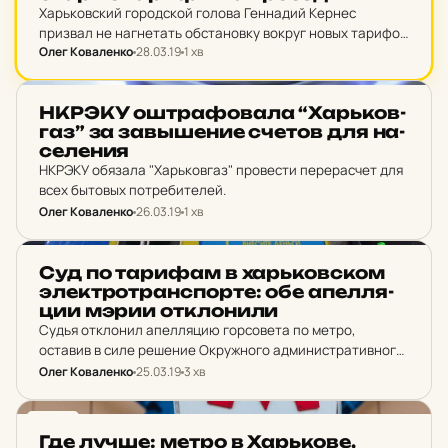
Харьковский городской голова Геннадий Кернес
призвал не нагнетать обстановку вокруг новых тарифов
Олег Коваленко
28.03.19
1 хв
на проезд в метро, троллейбусах и трамваях, которые
были оспорены в судах.
НОВИНИ ХАРКОВА
НКРЭКУ ош­тра­фо­ва­ла “Харь­ков­
газ” за зав­ыше­ние счетов для на­
се­ле­ния
НКРЭКУ обязала "Харьковгаз" провести перерасчет для
всех бытовых потребителей.
Олег Коваленко
26.03.19
1 хв
НОВИНИ ХАРКОВА
Суд по та­ри­фам в харь­ков­ском
элек­трот­ран­спор­те: обе апел­ля­
ции мэрии от­кло­ни­ли
Судья отклонил апелляцию горсовета по метро,
оставив в силе решение Окружного административного
суда о приостановлении решения Харьковского
Олег Коваленко
25.03.19
3 хв
исполкома от 6 февраля о повышении стоимости
проезда.
МІСТО
Где лучше: метро в Харь­ко­ве,