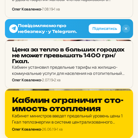
антикоррупционного центра на решение суда первой
Олег Коваленко
7.08.19
1 хв
инстанции о закрытии производства в деле об
обжаловании тарифов на проезд в метро.
Повідомляємо про
✕
Підписатись
небезпеку - у Telegram.
НОВИНИ ХАРКОВА
Цена за тепло в боль­ших го­ро­дах
не может прев­ышать 1400 грн/
Гкал.
Кабмин установил предельные тарифы на жилищно-
коммунальные услуги для населения на отопительный
сезон – 2019/2020.
Олег Коваленко
2.07.19
2 хв
НОВИНИ ХАРКОВА
Кабмин ог­ра­ни­чит сто­
и­мость отоп­ле­ния
Кабинет министров введет предельный уровень цены 1
Гкал теплоэнергии в системе централизованного
отопления на уровне 1,4 тысячи гривен.
Олег Коваленко
26.06.19
1 хв