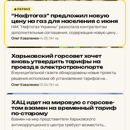
НОВИНИ ХАРКОВА
ОБРАНЕ
“Наф­то­газ” пред­ло­жил новую
цену на газ для на­се­ле­ния с июня
НАК “Нафтогаз Украины” разослала контрагентам
дополнительные соглашения, содержащие новую цену
газа при поставке на условиях ПСО (специальных
Олег Коваленко
14.05.19
1 хв
обязательств). Новая цена почти на 4% ниже чем та,
которая действовала в апреле.
НОВИНИ ХАРКОВА
Харь­ков­ский гор­со­вет хочет
вновь ут­вер­дить тарифы на
проезд в элек­трот­ран­спор­те
В муниципальной газете обнародованы новые проекты
решения исполкома об установлении тарифов на
проезд в метро, ​​трамваях и троллейбусах. В течение
Олег Коваленко
10.04.19
1 хв
месяца горсовет принимает к ним замечания и
предложения.
НОВИНИ ХАРКОВА
ХАЦ идет на ми­ро­вую с гор­со­ве­
том взамен на вре­менный тариф
по-ста­ро­му
Взамен на мир представители Харьковского
антикоррупционого центра требуют возместить