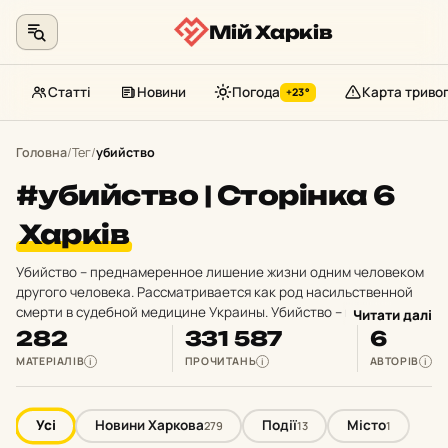
Мій Харків
Статті
Новини
Погода
Карта триво
+23°
Перейти
до
Головна
/
Тег
/
убийство
контенту
#убийство | Сторінка 6
Харків
Убийство – преднамеренное лишение жизни одним человеком
другого человека. Рассматривается как род насильственной
смерти в судебной медицине Украины. Убийство – морально
Читати далі
осуждаемое и криминально наказуемое действие. В этом
282
331 587
6
разделе вы найдете новости об убийствах Харькова, убийствах
МАТЕРІАЛІВ
ПРОЧИТАНЬ
АВТОРІВ
i
i
i
Харьковской области. Также здесь можно прочитать о
раскрытых убийствах Харькова, о судебных делах, связанных с
убийствами.
Усі
Новини Харкова
Події
Місто
279
13
1