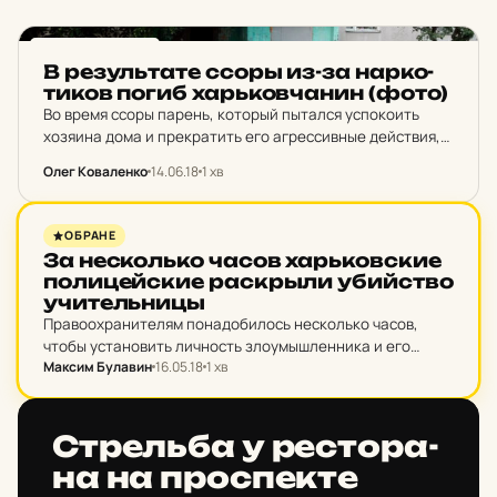
НОВИНИ ХАРКОВА
В ре­зуль­та­те ссоры из-за нар­ко­
ти­ков погиб харь­ков­ча­нин (фото)
Во время ссоры парень, который пытался успокоить
хозяина дома и прекратить его агрессивные действия,
получил ножевое ранение в область грудной клетки.
Олег Коваленко
14.06.18
1 хв
Врачи скорой не смогли спасти жизнь 26-летнего
харьковчанина. От…
НОВИНИ ХАРКОВА
ОБРАНЕ
За не­с­коль­ко часов харь­ков­ские
по­ли­цей­ские рас­крыли убий­ство
учи­тель­ницы
Правоохранителям понадобилось несколько часов,
чтобы установить личность злоумышленника и его
Максим Булавин
16.05.18
1 хв
местонахождение. 41-летний иностранец занимался
ремонтом в квартире своей жертвы.
НОВИНИ ХАРКОВА
Стрель­ба у рес­то­ра­
на на прос­пек­те