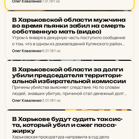
Олег Коваленко
7.01.18
1 хв
сожительницу.
НОВИНИ ХАРКОВА
В Харь­ков­ской об­лас­ти муж­чи­на
во время пьянки забил на смерть
соб­ствен­ную мать (видео)
Утром 4 января в дежурную часть поступило сообщение
о том, что в одном из домовладений Купянского района
обнаружено тело 58-летней женщины с
Олег Коваленко
6.01.18
1 хв
многочисленными телесными повреждениями.
НОВИНИ ХАРКОВА
В Харь­ков­ской об­лас­ти за долги
убили пред­се­да­те­ля тер­ри­то­ри­
аль­ной из­би­ра­тель­ной ко­мис­сии
Причины убийства выясняет следствие. Но по словам
людей, знавших убитую, причиной стал денежный долг.
Женщина заняла таксисту большую сумму денег,
Олег Коваленко
3.01.18
1 хв
пыталась вернуть долг, но стала жертвой нападения.
НОВИНИ ХАРКОВА
В Харь­ко­ве будут судить так­сис­
та, ко­торый убил и сжег пас­са­
жир­ку
Харьковская прокуратура направила в суд дело