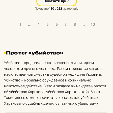
Показати ще
Показано
180
з
282
матеріалів
1
…
4
5
6
7
8
…
10
Про тег «убийство»
Убийство – преднамеренное лишение жизни одним
человеком другого человека. Рассматривается как род
насильственной смерти в судебной медицине Украины.
Убийство – морально осуждаемое и криминально
наказуемое действие. В этом разделе вы найдете новости
об убийствах Харькова, убийствах Харьковской области.
Также здесь можно прочитать о раскрытых убийствах
Харькова, о судебных делах, связанных с убийствами.