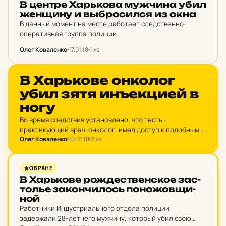
В центре Харь­ко­ва муж­чи­на убил
жен­щи­ну и выбро­сил­ся из окна
В данный момент на месте работает следственно-
оперативная группа полиции.
Олег Коваленко
17.01.18
1 хв
НОВИНИ ХАРКОВА
В Харь­ко­ве он­ко­лог
убил зятя ин­ъек­ци­ей в
ногу
Во время следствия установлено, что тесть -
практикующий врач-онколог, имел доступ к подобным
Олег Коваленко
10.01.18
2 хв
лекарственных средств и заранее готовился к убийству.
После совершения преступления он пытался
уничтожить следы преступления, а убийство…
НОВИНИ ХАРКОВА
ОБРАНЕ
В Харь­ко­ве рож­дес­твен­ское зас­
толье за­кон­чи­лось по­но­жов­щи­
ной
Работники Индустриального отдела полиции
задержали 28-летнего мужчину, который убил свою