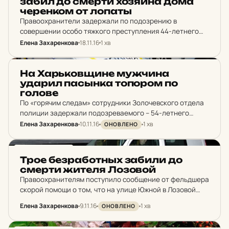
забил до смерти хо­зя­и­на дома
че­рен­ком от лопаты
Правоохранители задержали по подозрению в
совершении особо тяжкого преступления 44-летнего
жителя поселка Безлюдовка. В дежурную часть
Елена Захаренкова
18.11.16
1 хв
Харьковского отдела полиции поступило сообщение от
соседей о том, что 51-летний местный житель в
НОВИНИ ХАРКОВА
течение…
На Харь­ков­щи­не муж­чи­на
ударил пас­ынка то­по­ром по
голове
По «горячим следам» сотрудники Золочевского отдела
полиции задержали подозреваемого – 54-летнего
жителя села Александровка. Как сообщили в пресс-
Елена Захаренкова
10.11.16
1 хв
ОНОВЛЕНО
службе облуправления Нацполиции, накануне вечером
54-летний мужчина вместе с 40-летним пасынком
НОВИНИ ХАРКОВА
распивали спиртные…
Трое без­ра­ботных забили до
смерти жителя Ло­зо­вой
Правоохранителям поступило сообщение от фельдшера
скорой помощи о том, что на улице Южной в Лозовой
обнаружено тело 29-летнего безработного местного
Елена Захаренкова
9.11.16
1 хв
ОНОВЛЕНО
жителя. Как сообщили в пресс-службе облуправления
Нацполиции, смерть наступила в результате…