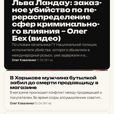
Льва Ландау: за­каз­
ное убий­ство по пе­
ре­рас­пре­де­ле­ние
сфер кри­ми­наль­но­
го вли­я­ния – Олег
Бех (видео)
По словам начальника ГУ Национальной полиции,
исполнителя убийства, которого объявляли в
международный розыск, уже задержали и в
Олег Коваленко
11.05.18
1 хв
ближайшее время полиция ожидает его
экстрадиции в Харьков для начала следствия.
НОВИНИ ХАРКОВА
В Харь­ко­ве муж­чи­на бут­ылкой
забил до смерти про­дав­щи­цу в
ма­га­зи­не
В магазине произошел конфликт между продавщицей и
покупателем. Во время ссоры злоумышленник схватил
стеклянную бутылку, которой нанес женщине несколько
Олег Коваленко
15.04.18
1 хв
ударов. Мужчина завладел деньгами из кассы в сумме
около 600 гривен,…