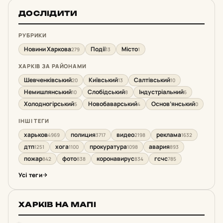
ДОСЛІДИТИ
РУБРИКИ
Новини Харкова
Події
Місто
279
13
1
ХАРКІВ ЗА РАЙОНАМИ
Шевченківський
Київський
Салтівський
20
13
10
Немишлянський
Слобідський
Індустріальний
10
8
6
Холодногірський
Новобаварський
Основ’янський
5
4
0
ІНШІ ТЕГИ
харьков
полиция
видео
реклама
4969
3717
2198
1632
дтп
хога
прокуратура
авария
1251
1100
1098
893
пожар
фото
коронавирус
гсчс
842
838
834
785
Усі теги
ХАРКІВ НА МАПІ