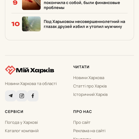
9
покончила с собой, были финансовые
проблемы
Под Харьковом несовершеннолетний на
10
глазах друзей избил и утопил мужчину
ЧИТАТИ
Мій Харків
Новини Харкова
Новини Харкова та області
Статті про Харків
Історичний Харків
СЕРВІСИ
ПРО НАС
Погода у Харкові
Про сайт
Каталог компаній
Реклама на сайті
Контакти