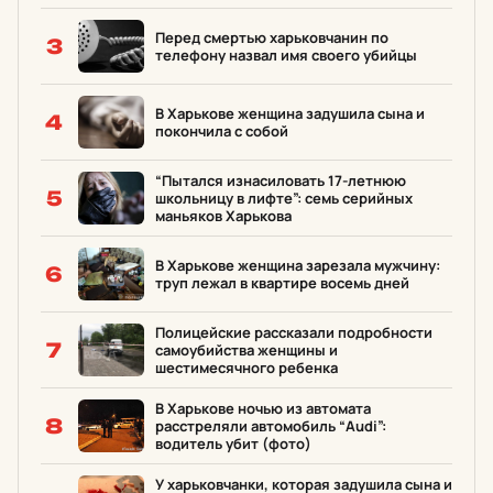
Перед смертью харьковчанин по
3
телефону назвал имя своего убийцы
В Харькове женщина задушила сына и
4
покончила с собой
“Пытался изнасиловать 17-летнюю
5
школьницу в лифте”: семь серийных
маньяков Харькова
В Харькове женщина зарезала мужчину:
6
труп лежал в квартире восемь дней
Полицейские рассказали подробности
7
самоубийства женщины и
шестимесячного ребенка
В Харькове ночью из автомата
8
расстреляли автомобиль “Audi”:
водитель убит (фото)
У харьковчанки, которая задушила сына и