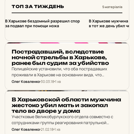
ТОП ЗА ТИЖДЕНЬ
5 матеріалів
1
2
В Харькове бездомный разрешил спор
В Харькове мужчина вы
за подвал при помощи ножа
в тот же день убил чел
НОВИНИ ХАРКОВА
Пос­тра­дав­ший, вслед­ствие
ночной стрельбы в Харь­ко­ве,
ранее был судим за убий­ство
Полицейские установили, что оба пострадавших
проживали в Харькове на основании вида, что
позволяет временное проживание на территории
Олег Коваленко
30.03.18
1 хв
Украины.
НОВИНИ ХАРКОВА
В Харь­ков­ской об­лас­ти муж­чи­на
жес­то­ко убил мать и за­ко­пал
тело во дворе у дома
Участковые Великобурлукского отдела совместно с
сотрудниками группы реагирования патрульной
полиции задержали за совершение преступления 34-
Олег Коваленко
21.02.18
1 хв