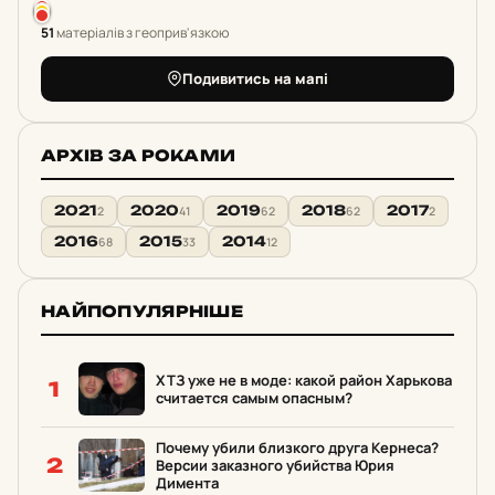
51
матеріалів з геоприв'язкою
Подивитись на мапі
АРХІВ ЗА РОКАМИ
2021
2020
2019
2018
2017
2
41
62
62
2
2016
2015
2014
68
33
12
НАЙПОПУЛЯРНІШЕ
ХТЗ уже не в моде: какой район Харькова
1
считается самым опасным?
Почему убили близкого друга Кернеса?
2
Версии заказного убийства Юрия
Димента