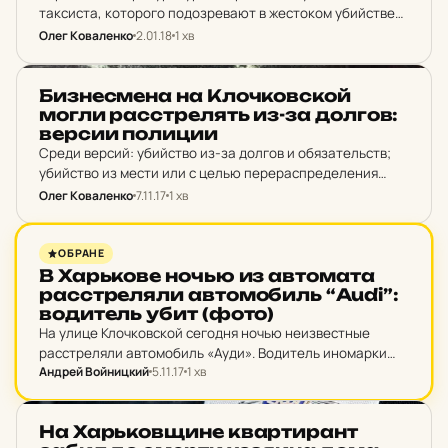
таксиста, которого подозревают в жестоком убийстве
своей пассажирки.
Олег Коваленко
2.01.18
1 хв
НОВИНИ ХАРКОВА
Биз­нес­ме­на на Клоч­ков­ской
могли рас­стре­лять из-за долгов:
версии по­ли­ции
Среди версий: убийство из-за долгов и обязательств;
убийство из мести или с целью перераспределения
сфер криминальной среды.
Олег Коваленко
7.11.17
1 хв
НОВИНИ ХАРКОВА
ОБРАНЕ
В Харь­ко­ве ночью из ав­то­ма­та
рас­стре­ля­ли ав­то­мо­биль “Audi”:
во­ди­тель убит (фото)
На улице Клочковской сегодня ночью неизвестные
расстреляли автомобиль «Ауди». Водитель иномарки
Андрей Войницкий
5.11.17
1 хв
погиб на месте.
НОВИНИ ХАРКОВА
На Харь­ков­щи­не квар­ти­рант