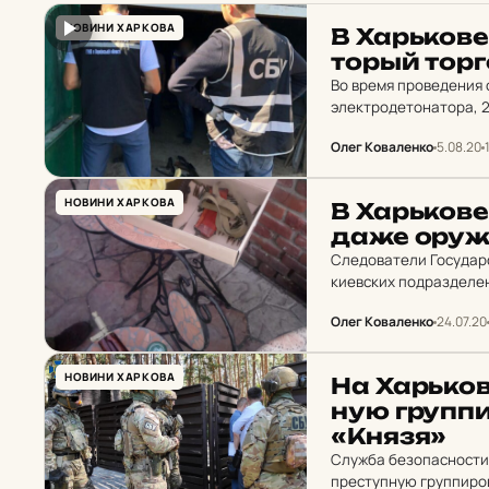
НОВИНИ ХАРКОВА
В Харь­ко­ве
торый тор­г
Во время проведения 
электродетонатора, 2
УЗРГМ, ружье и патро
Олег Коваленко
5.08.20
НОВИНИ ХАРКОВА
В Харь­ко­ве
да­же ору
Следователи Государ
киевских подразделен
Олег Коваленко
24.07.20
НОВИНИ ХАРКОВА
На Харь­ков
ную груп­пи­
«Князя»
Служба безопасности
преступную группиров