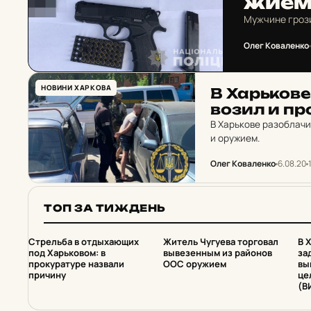
жи­е
Мужчине грози
Олег Коваленко
НОВИНИ ХАРКОВА
В Харь­ко­в
во­зил и пр
В Харькове разоблач
и оружием.
Олег Коваленко
6.08.20
ТОП ЗА ТИЖДЕНЬ
1
2
Стрельба в отдыхающих
Житель Чугуева торговал
В 
под Харьковом: в
вывезенным из районов
за
прокуратуре назвали
ООС оружием
вы
причину
це
(В