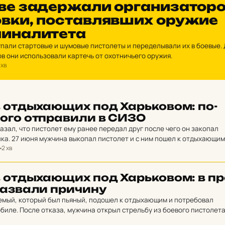
ве за­дер­жа­ли ор­га­ни­за­то­р
ов­ки, пос­тав­ляв­ших оружие
­на­ли­те­та
али стартовые и шумовые пистолеты и переделывали их в боевые.
в они использовали картечь от охотничьего оружия.
 хв
 от­дыха­ю­щих под Харь­ко­вом: по­
мо­го от­пра­ви­ли в СИЗО
зал, что пистолет ему ранее передал друг после чего он закопал
ка. 27 июня мужчина выкопал пистолет и с ним пошел к отдыхающим
2 хв
 от­дыха­ю­щих под Харь­ко­вом: в пр
наз­ва­ли при­чи­ну
емый, который был пьяный, подошел к отдыхающим и потребовал
обиле. После отказа, мужчина открыл стрельбу из боевого пистолет