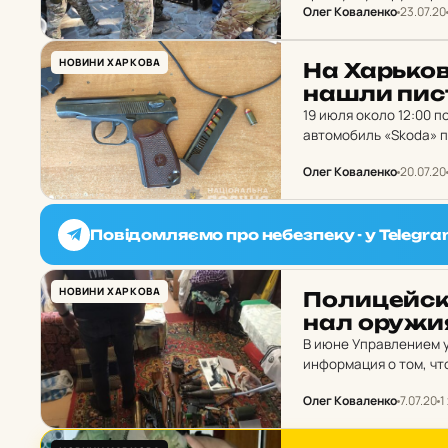
Олег Коваленко
23.07.20
лидеров и активных у
НОВИНИ ХАРКОВА
На Харь­ков­
нашли пис­
19 июля около 12:00 
автомобиль «Skoda» п
находились двое пасс
Олег Коваленко
20.07.20
Повідомляємо про небезпеку - у Telegra
НОВИНИ ХАРКОВА
По­ли­цей­с
нал оружи
В июне Управлением у
информация о том, чт
боев времен Второй м
Олег Коваленко
7.07.20
1