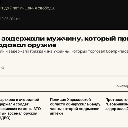
м
т до 7 лет лишения свободы.
19.08.20
1 хв
е за­дер­жа­ли муж­чи­ну, ко­торый пр
о­да­вал оружие
или и задержали гражданина Украины, который торговал боеприпас
1 хв
5 мате
3
4
5
Харькове в очередной
Полиция Харьковской
Противосто
держали солдат,
области обнаружила банду,
“Барабашов
возивших из зоны АТО
члены которой подрывали
задержала 
лый арсенал оружия
аптеки
ИДЕО)