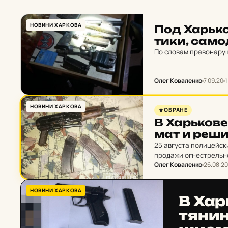
НОВИНИ ХАРКОВА
Под Харь­к
ти­ки, са­м
По словам правонаруш
Олег Коваленко
7.09.20
1
НОВИНИ ХАРКОВА
ОБРАНЕ
В Харь­ко­в
мат и реши
25 августа полицейс
продажи огнестрельно
Олег Коваленко
26.08.20
обнаружили в квартир
НОВИНИ ХАРКОВА
В Харь
тя­ни­