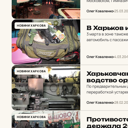
Московском, Гимнази
Олег Коваленко
25.03.20
НОВИНИ ХАРКОВА
В Харь­ков 
3 марта в зоне тамож
автомобиль с пассажи
оружие.
Олег Коваленко
4.03.20
НОВИНИ ХАРКОВА
Харь­ков­ча­
вод­ство о
По предварительным 
переработкой устарев
продажи.
Олег Коваленко
28.02.20
НОВИНИ ХАРКОВА
Про­ти­вос­т
дер­жа­ла 2