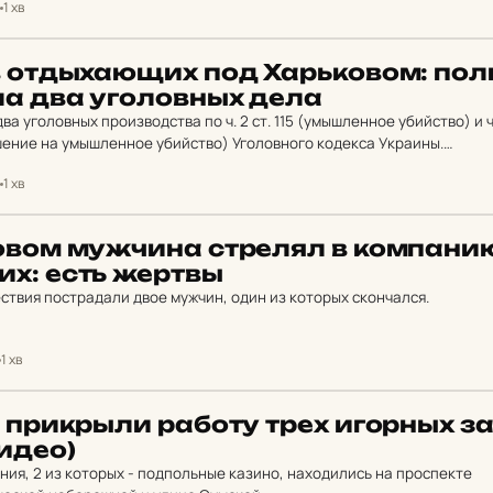
1 хв
 от­дыха­ю­щих под Харь­ко­вом: по­л
ла два уго­ловных дела
а уголовных производства по ч. 2 ст. 115 (умышленное убийство) и ч
покушение на умышленное убийство) Уголовного кодекса Украины.
зит…
1 хв
­вом муж­чи­на стре­лял в ком­па­ни
щих: есть жертвы
ствия пострадали двое мужчин, один из которых скончался.
1 хв
е прик­рыли работу трех игорных за
видео)
ия, 2 из которых - подпольные казино, находились на проспекте