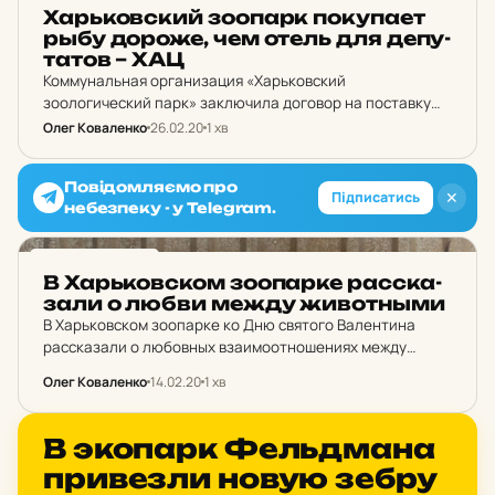
НОВИНИ ХАРКОВА
Харь­ков­ский зо­о­парк по­ку­па­ет
рыбу дороже, чем отель для де­пу­
та­тов – ХАЦ
Коммунальная организация «Харьковский
зоологический парк» заключила договор на поставку
рыбы с ФОТ Томенко Лариса Игоревна стоимостью 1 550
Олег Коваленко
26.02.20
1 хв
000 гривен.
Повідомляємо про
✕
Підписатись
небезпеку - у Telegram.
НОВИНИ ХАРКОВА
В Харь­ков­ском зо­о­пар­ке рас­ска­
за­ли о любви между жи­вот­ными
В Харьковском зоопарке ко Дню святого Валентина
рассказали о любовных взаимоотношениях между
животными.
Олег Коваленко
14.02.20
1 хв
НОВИНИ ХАРКОВА
В эко­парк Фель­дма­на
при­вез­ли новую зебру