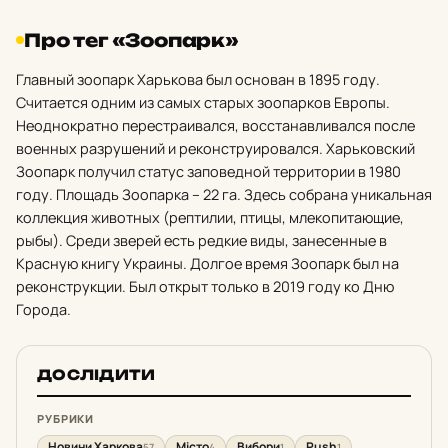
Про тег «Зоопарк»
Главный зоопарк Харькова был основан в 1895 году.
Считается одним из самых старых зоопарков Европы.
Неоднократно перестраивался, восстанавливался после
военных разрушений и реконструировался. Харьковский
Зоопарк получил статус заповедной территории в 1980
году. Площадь Зоопарка – 22 га. Здесь собрана уникальная
коллекция животных (рептилии, птицы, млекопитающие,
рыбы). Среди зверей есть редкие виды, занесенные в
Красную книгу Украины. Долгое время Зоопарк был на
реконструкции. Был открыт только в 2019 году ко Дню
Города.
ДОСЛІДИТИ
РУБРИКИ
Новини Харкова
Місто
Вибори
Push
57
4
1
1