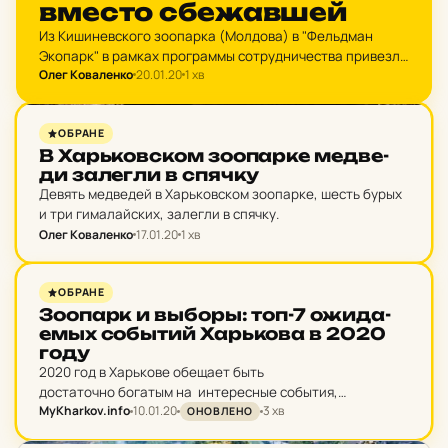
вместо сбе­жав­шей
Из Кишиневского зоопарка (Молдова) в "Фельдман
Экопарк" в рамках программы сотрудничества привезли
Олег Коваленко
20.01.20
1 хв
молодого самца зебры.
НОВИНИ ХАРКОВА
ОБРАНЕ
В Харь­ков­ском зо­о­пар­ке мед­ве­
ди за­лег­ли в спячку
Девять медведей в Харьковском зоопарке, шесть бурых
и три гималайских, залегли в спячку.
Олег Коваленко
17.01.20
1 хв
ВИБОРИ
ОБРАНЕ
Зо­о­парк и выборы: топ-7 ожи­да­
емых соб­ытий Харь­ко­ва в 2020
году
2020 год в Харькове обещает быть
достаточно богатым на интересные события,
MyKharkov.info
10.01.20
3 хв
реформы и некоторые инновации.
ОНОВЛЕНО