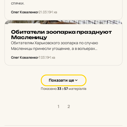
спячки.
Олег Коваленко
21.03.19
1 хв
НОВИНИ ХАРКОВА
Оби­та­те­ли зо­о­пар­ка праз­дну­ют
Мас­ле­ни­цу
Обитателям Харьковского зоопарка по случаю
Масленицы принесли угощение, а в вольерах
установили чучела.
Олег Коваленко
7.03.19
1 хв
Показати ще
Показано
33
з
57
матеріалів
1
2