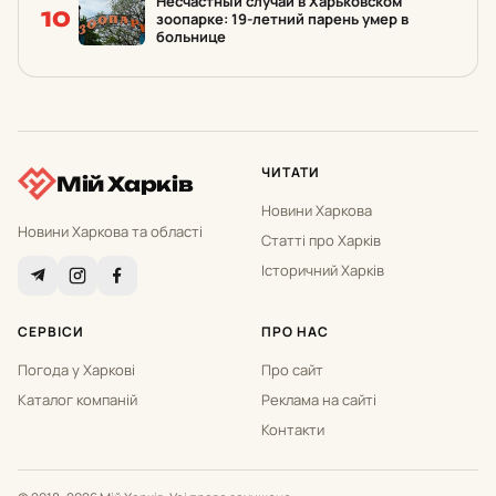
Несчастный случай в Харьковском
10
зоопарке: 19-летний парень умер в
больнице
ЧИТАТИ
Мій Харків
Новини Харкова
Новини Харкова та області
Статті про Харків
Історичний Харків
СЕРВІСИ
ПРО НАС
Погода у Харкові
Про сайт
Каталог компаній
Реклама на сайті
Контакти