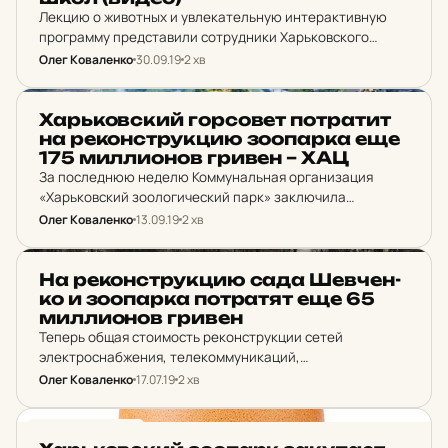
Лекцию о животных и увлекательную интерактивную
программу представили сотрудники Харьковского
зоопарка ученикам гимназии №6 «Мариинская
Олег Коваленко
30.09.19
2 хв
гимназия».
НОВИНИ ХАРКОВА
Харь­ков­ский гор­со­вет пот­ра­тит
на ре­кон­струк­цию зо­о­пар­ка еще
175 мил­ли­о­нов гривен – ХАЦ
За последнюю неделю Коммунальная организация
«Харьковский зоологический парк» заключила
договоров на реконструкцию зоопарка на сумму 175 млн
Олег Коваленко
13.09.19
2 хв
гривен.
НОВИНИ ХАРКОВА
На ре­кон­струк­цию сада Шев­чен­
ко и зо­о­пар­ка пот­ра­тят еще 65
мил­ли­о­нов гривен
Теперь общая стоимость реконструкции сетей
электроснабжения, телекоммуникаций,
телефонизации, наружного освещения и системы
Олег Коваленко
17.07.19
2 хв
автоматического полива в саду Шевченко составит 123
млн гривен.
НОВИНИ ХАРКОВА