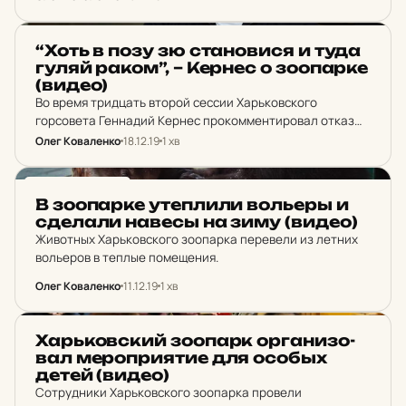
выходе из бассейна организовали дождь из лепестков
роз.
НОВИНИ ХАРКОВА
“Хоть в позу зю ста­но­ви­ся и туда
гуляй раком”, – Кернес о зо­о­пар­ке
(видео)
Во время тридцать второй сессии Харьковского
горсовета Геннадий Кернес прокомментировал отказ
депутатов от фракции "Самопомощь" голосовать за 73
Олег Коваленко
18.12.19
1 хв
вопрос "О внесении изменений в смету расходов на
выполнение городской программы обновления…
НОВИНИ ХАРКОВА
В зо­о­пар­ке утеп­ли­ли воль­еры и
сде­ла­ли навесы на зиму (видео)
Животных Харьковского зоопарка перевели из летних
вольеров в теплые помещения.
Олег Коваленко
11.12.19
1 хв
НОВИНИ ХАРКОВА
Харь­ков­ский зо­о­парк ор­га­ни­зо­
вал ме­роп­ри­я­тие для особых
детей (видео)
Сотрудники Харьковского зоопарка провели