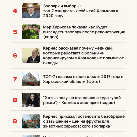
Зоопарк и выборы:
4
топ-7 ожидаемых событий Харькова в
2020 году
Мэр Харькова показал как будет
5
выглядеть зоопарк после реконструкции
(видео)
Кернес рассказал почему медикам,
которые работают с больными
6
коронавирусом в Харькове не повышают
оклады
ТОП-7 главных строительств 2017 года в
7
Харьковской области (фото)
“Хоть в позу зю становися и туда гуляй
8
раком”, – Кернес о зоопарке (видео)
Кернес приказал остановить безобразие
9
с завышением цен на фрукты для
животных харьковского зоопарка