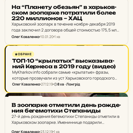
НОВИНИ ХАРКОВА
На “Пла­не­ту обезь­ян” в харь­ков­
ском зо­о­пар­ке пот­ра­ти­ли более
220 мил­ли­о­нов – ХАЦ
Харьковский зоопарк в течение ноября-декабря 2019
года заключил 2 договора общей стоимостью 175,5 млн
гривен с ОАО «Трест Жилстрой-1» о продолжении
Олег Коваленко
10.01.20
1 хв
строительства зоны «Планета обезьян».
PUSH
ОБРАНЕ
ТОП-10 “крылатых” высказ­ыва­
ний Кер­не­са в 2019 году (видео)
MyKharkov.info собрали самые «крылатые» фразы,
которые прозвучали из уст Харьковского городского
головы Геннадия Кернеса в 2019 году.
Олег Коваленко
27.12.19
8 хв · Лонгрід
НОВИНИ ХАРКОВА
В зо­о­пар­ке от­ме­ти­ли день рож­де­
ния бе­ге­мо­ти­хи Сте­па­ниды
27-й день рождения бегемотихи Степаниды отметили в
Харьковском зоопарке. Имениннице подарили
автомобиль из сена, фруктов и овощей, а также при
Олег Коваленко
23.12.19
1 хв