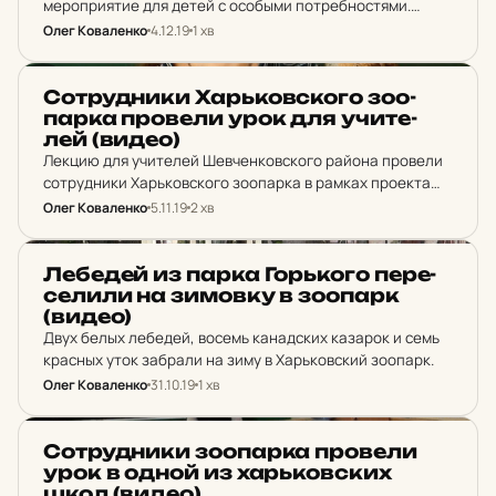
мероприятие для детей с особыми потребностями.
Мероприятие приурочили к Международному дню
Олег Коваленко
4.12.19
1 хв
людей с инвалидностью. Сотрудники зоопарка провели
познавательные конкурсы, викторины и дали детям
НОВИНИ ХАРКОВА
возможность поближе познакомиться…
Сот­руд­ни­ки Харь­ков­ско­го зо­о­
пар­ка про­ве­ли урок для учи­те­
лей (видео)
Лекцию для учителей Шевченковского района провели
сотрудники Харьковского зоопарка в рамках проекта
«Школа молодого учителя».Мероприятие прошло на
Олег Коваленко
5.11.19
2 хв
базе Харьковской гимназии №6 «Мариинская
гимназия». Тема лекции «Развитие познавательной
НОВИНИ ХАРКОВА
активности учеников».
Ле­бе­дей из парка Горь­ко­го пе­ре­
се­ли­ли на зи­мов­ку в зо­о­парк
(видео)
Двух белых лебедей, восемь канадских казарок и семь
красных уток забрали на зиму в Харьковский зоопарк.
Олег Коваленко
31.10.19
1 хв
НОВИНИ ХАРКОВА
Сот­руд­ни­ки зо­о­пар­ка про­ве­ли
урок в одной из харь­ков­ских
школ (видео)