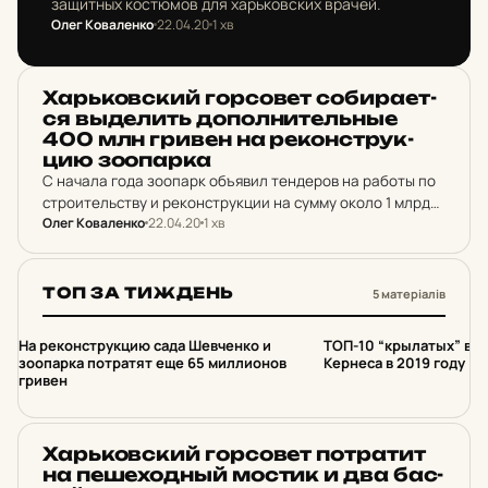
защитных костюмов для харьковских врачей.
Олег Коваленко
22.04.20
1 хв
НОВИНИ ХАРКОВА
Харь­ков­ский гор­со­вет со­би­ра­ет­
ся выде­лить до­пол­ни­тель­ные
400 млн гривен на ре­кон­струк­
цию зо­о­пар­ка
С начала года зоопарк объявил тендеров на работы по
строительству и реконструкции на сумму около 1 млрд
Олег Коваленко
22.04.20
1 хв
гривен.
ТОП ЗА ТИЖДЕНЬ
5 матеріалів
1
2
На реконструкцию сада Шевченко и
ТОП-10 “крылатых” вы
зоопарка потратят еще 65 миллионов
Кернеса в 2019 году (в
гривен
НОВИНИ ХАРКОВА
Харь­ков­ский гор­со­вет пот­ра­тит
на пе­ше­ходный мостик и два бас­