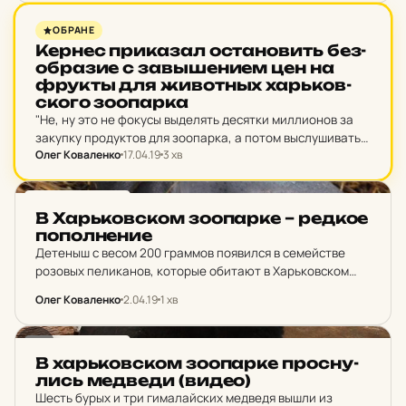
НОВИНИ ХАРКОВА
ОБРАНЕ
Кернес при­ка­зал ос­та­но­вить бе­з­
об­ра­зие с зав­ыше­ни­ем цен на
фрукты для жи­вотных харь­ков­
ско­го зо­о­пар­ка
"Не, ну это не фокусы выделять десятки миллионов за
закупку продуктов для зоопарка, а потом выслушивать
Олег Коваленко
17.04.19
3 хв
такое, что мы тут слышим. Мне не нравится это слышать!
Мне лично это не…
НОВИНИ ХАРКОВА
В Харь­ков­ском зо­о­пар­ке – редкое
по­пол­не­ние
Детеныш с весом 200 граммов появился в семействе
розовых пеликанов, которые обитают в Харьковском
зоопарке. По словам сотрудников, розовые пеликаны
Олег Коваленко
2.04.19
1 хв
содержатся в зоопарке уже почти 50 лет, и в этом…
НОВИНИ ХАРКОВА
В харь­ков­ском зо­о­пар­ке прос­ну­
лись мед­ве­ди (видео)
Шесть бурых и три гималайских медведя вышли из