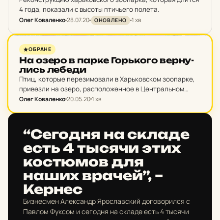
4 года, показали с высоты птичьего полета.
Олег Коваленко
28.07.20
1 хв
ОНОВЛЕНО
НОВИНИ ХАРКОВА
ОБРАНЕ
На озеро в парке Горь­ко­го вер­ну­
лись лебеди
Птиц, которые перезимовали в Харьковском зоопарке,
привезли на озеро, расположенное в Центральном
парке культуры и отдыха имени Горького.
Олег Коваленко
20.05.20
1 хв
НОВИНИ ХАРКОВА
“Се­год­ня на складе
есть 4 тысячи этих
кос­тю­мов для
наших врачей”, –
Кернес
Бизнесмен Александр Ярославский договорился с
Павлом Фуксом и сегодня на складе есть 4 тысячи