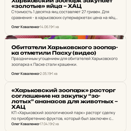
Харь­ков­ский зо­о­парк за­ку­па­ет
«зо­лот­ые» яйца – ХАЦ
Стоимость 1 десятка яиц составляет 27 гривен. Для
сравнения - в харьковских супермаркетах цена на яйца
вдвое меньше.
Олег Коваленко
14.06.19
1 хв
НОВИНИ ХАРКОВА
Оби­та­те­ли Харь­ков­ско­го зо­о­пар­
ка от­ме­ти­ли Пасху (видео)
Праздничным угощением для обитателей Харьковского
зоопарка к Пасхе стали крашенки.
Олег Коваленко
2.05.19
1 хв
НОВИНИ ХАРКОВА
«Харь­ков­ский зо­о­парк» рас­торг
сог­ла­ше­ние на за­куп­ку “зо­
лотых” ана­на­сов для жи­вотных –
ХАЦ
КП «Харьковский зоологический парк» расторг сделку
по приобретению фруктов, который был заключен с
Олег Коваленко
17.04.19
2 хв
ФОТ Марченко Владлена Анатольевна.