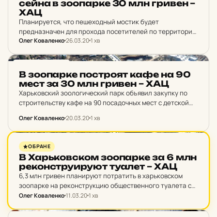
сей­на в зо­о­пар­ке 30 млн гривен –
ХАЦ
Планируется, что пешеходный мостик будет
предназначен для прохода посетителей по территории
Олег Коваленко
26.03.20
1 хв
вольеров и обеспечит улучшенный обзор экспозиции.
НОВИНИ ХАРКОВА
В зо­о­пар­ке пос­тро­ят кафе на 90
мест за 30 млн гривен – ХАЦ
Харьковский зоологический парк объявил закупку по
строительству кафе на 90 посадочных мест с детской
площадкой в ​​зоне «Африканское сафари».
Олег Коваленко
20.03.20
1 хв
НОВИНИ ХАРКОВА
ОБРАНЕ
В Харь­ков­ском зо­о­пар­ке за 6 млн
ре­кон­стру­и­ру­ют туалет – ХАЦ
6,3 млн гривен планируют потратить в харьковском
зоопарке на реконструкцию общественного туалета с
благоустройством прилегающей территории в зоне
Олег Коваленко
11.03.20
1 хв
«Контактный зоопарк».