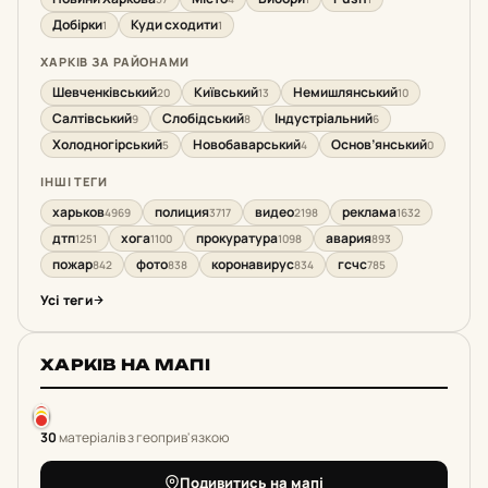
Добірки
Куди сходити
1
1
ХАРКІВ ЗА РАЙОНАМИ
Шевченківський
Київський
Немишлянський
20
13
10
Салтівський
Слобідський
Індустріальний
9
8
6
Холодногірський
Новобаварський
Основ’янський
5
4
0
ІНШІ ТЕГИ
харьков
полиция
видео
реклама
4969
3717
2198
1632
дтп
хога
прокуратура
авария
1251
1100
1098
893
пожар
фото
коронавирус
гсчс
842
838
834
785
Усі теги
ХАРКІВ НА МАПІ
30
матеріалів з геоприв'язкою
Подивитись на мапі