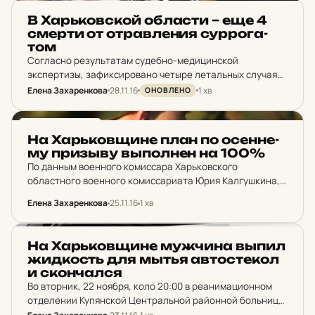
НОВИНИ ХАРКОВА
В Харь­ков­ской об­лас­ти – еще 4
смерти от от­рав­ле­ния сур­ро­га­
том
Согласно результатам судебно-медицинской
экспертизы, зафиксировано четыре летальных случая
отравлений метиловым спиртом: три – в Волчанском
Елена Захаренкова
28.11.16
1 хв
ОНОВЛЕНО
районе и еще один – в Харькове Общее количество
отравлений фальсифицированным алкоголем на
НОВИНИ ХАРКОВА
Харьковщине составляет –…
На Харь­ков­щи­не план по осен­не­
му приз­ыву выпол­нен на 100%
По данным военного комиссара Харьковского
областного военного комиссариата Юрия Калгушкина, в
Харьковской области 24 ноября закончился осенний
Елена Захаренкова
25.11.16
1 хв
призыв срочников – в армию отправились 1 тыс. 100
призывников. От общего количества…
НОВИНИ ХАРКОВА
На Харь­ков­щи­не муж­чи­на выпил
жид­кость для мытья ав­тос­те­кол
и скон­чал­ся
Во вторник, 22 ноября, коло 20:00 в реанимационном
отделении Купянской Центральной районной больницы
внезапно умер 70-летний житель села Грушевка