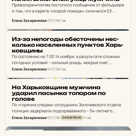
Правоохранителям поступило сообщение от фельдшера
о том, что в карете «скорой помощи» скончался 53-
летний житель села Прокоповка Купянского района.
Елена Захаренкова
15.11.16
1 хв
Мужчина был найден в поле между селом Петровка и
Прокоповка в состоянии…
НОВИНИ ХАРКОВА
Из-за не­по­годы обес­то­чены не­с­
коль­ко на­се­ленных пун­ктов Харь­
ков­щины
По состоянию на 7:00 14 ноября, в результате сложных
погодных условий – сильный дождь, мокрый снег,
налипание мокрого снега – полностью без
Елена Захаренкова
14.11.16
1 хв
электроснабжения остался населенный пункт Мохнач в
Змиевском районе.…
НОВИНИ ХАРКОВА
На Харь­ков­щи­не муж­чи­на
ударил пас­ынка то­по­ром по
голове
По «горячим следам» сотрудники Золочевского отдела
полиции задержали подозреваемого – 54-летнего
жителя села Александровка. Как сообщили в пресс-
Елена Захаренкова
10.11.16
1 хв
ОНОВЛЕНО
службе облуправления Нацполиции, накануне вечером
54-летний мужчина вместе с 40-летним пасынком
НОВИНИ ХАРКОВА
распивали спиртные…