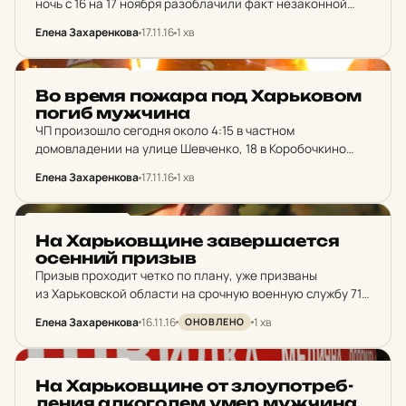
ночь с 16 на 17 ноября разоблачили факт незаконной
вырубки дубов на территории села Огородное
Елена Захаренкова
17.11.16
1 хв
Краснокутского района. Как сообщили в пресс-службе
облуправления прокуратуры, на…
НОВИНИ ХАРКОВА
Во время пожара под Харь­ко­вом
погиб муж­чи­на
ЧП произошло сегодня около 4:15 в частном
домовладении на улице Шевченко, 18 в Коробочкино
Чугуевского района. Как сообщается в сводке ХОГА, на
Елена Захаренкова
17.11.16
1 хв
месте пожара обнаружено тело мужчины, личность
которого устанавливается.
НОВИНИ ХАРКОВА
На Харь­ков­щи­не за­вер­ша­ет­ся
осен­ний призыв
Призыв проходит четко по плану, уже призваны
из Харьковской области на срочную военную службу 718
человек, что составляет 77% общего количества,
Елена Захаренкова
16.11.16
1 хв
ОНОВЛЕНО
сегодня будут отправлены в учебные центры еще 40
призывников. Как сообщили…
НОВИНИ ХАРКОВА
На Харь­ков­щи­не от зло­у­пот­реб­
ле­ния ал­ко­го­лем умер муж­чи­на