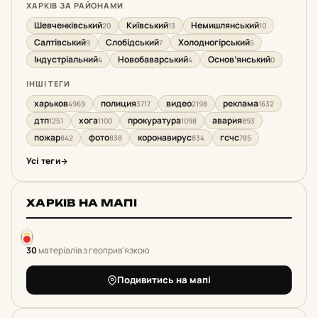
ХАРКІВ ЗА РАЙОНАМИ
Шевченківський
Київський
Немишлянський
20
13
10
Салтівський
Слобідський
Холодногірський
9
7
5
Індустріальний
Новобаварський
Основ’янський
4
4
0
ІНШІ ТЕГИ
харьков
полиция
видео
реклама
4969
3717
2198
1632
дтп
хога
прокуратура
авария
1251
1100
1098
893
пожар
фото
коронавирус
гсчс
842
838
834
785
Усі теги
ХАРКІВ НА МАПІ
30
матеріалів з геоприв'язкою
Подивитись на мапі