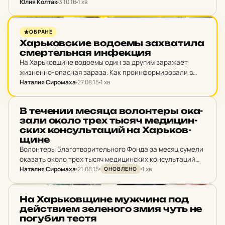
Юлия Колтак
3.10.16
1 хв
сообщили в пресс-службе Государственной службы…
НОВИНИ ХАРКОВА
ОБРАНЕ
Харь­ков­ские во­до­емы зах­ва­ти­ла
смер­тель­ная ин­фек­ция
На Харьковщине водоемы один за другим заражает
жизненно-опасная зараза. Как проинформировали в
областной СЭС, холерный вибрион был выявлен в
Наталия Сиромаха
27.08.15
1 хв
водоеме Берестова, Зачепиловского района. Раннее
похожая инфекция была найдена в Барвенковском…
НОВИНИ ХАРКОВА
В те­че­нии месяца во­лон­теры ока­
за­ли около трех тысяч ме­ди­цин­
ских кон­суль­та­ций на Харь­ков­
щи­не
Волонтеры Благотворительного Фонда за месяц сумели
оказать около трех тысяч медицинских консультаций
Наталия Сиромаха
21.08.15
1 хв
жителям Харьковского региона. Благотворительный
ОНОВЛЕНО
фонд социального развития Харьковской области
совместно с Департаментом здравоохранения
НОВИНИ ХАРКОВА
На Харь­ков­щи­не муж­чи­на под
выступили партнерами и запустили собственную…
дей­стви­ем зе­ле­но­го змия чуть не
по­гу­бил тестя