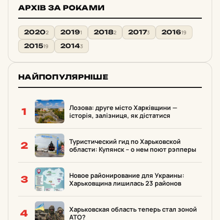
АРХІВ ЗА РОКАМИ
2020
2019
2018
2017
2016
2
1
2
3
19
2015
2014
19
3
НАЙПОПУЛЯРНІШЕ
Лозова: друге місто Харківщини —
1
історія, залізниця, як дістатися
Туристический гид по Харьковской
2
области: Купянск – о нем поют рэпперы
Новое районирование для Украины:
3
Харьковщина лишилась 23 районов
Харьковская область теперь стал зоной
4
АТО?