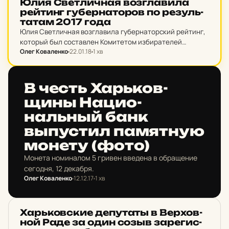
Юлия Свет­лич­ная воз­гла­ви­ла
рей­тинг гу­бер­на­то­ров по ре­зуль­
та­там 2017 года
Юлия Светличная возглавила губернаторский рейтинг,
который был составлен Комитетом избирателей
Олег Коваленко
22.01.18
1 хв
Украины и экспертами со всей Украины.
НОВИНИ ХАРКОВА
В честь Харь­ков­
щины На­ци­о­
нальный банк
выпус­тил па­мят­ную
монету (фото)
Монета номиналом 5 гривен введена в обращение
сегодня, 12 декабря.
Олег Коваленко
12.12.17
1 хв
НОВИНИ ХАРКОВА
Харь­ков­ские де­пу­таты в Вер­хов­
ной Раде за один созыв за­ре­гис­