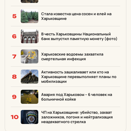
Стала известна цена сосен и елей на
5
Харьковщине
В честь Харьковщины Национальный
6
банк выпустил памятную монету (фото)
Харьковские водоемы захватила
7
смертельная инфекция
Активность зашкаливает или кто на
8
Харьковщине перевыполняет планы по
мобилизации
Авария под Харьковом – 6 человек на
9
больничной койке
ЧП на Харьковщине: убийство, захват
10
заложников, погоня и нейтрализация
неадекватного стрелка