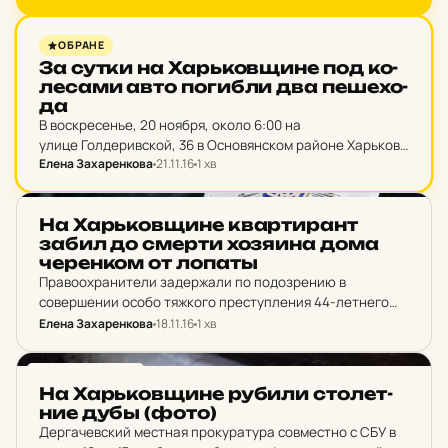
соседи вытащили из задымленного помещения тела
двух людей: 60-летней…
НОВИНИ ХАРКОВА
ОБРАНЕ
За сутки на Харь­ков­щи­не под ко­
ле­са­ми авто по­гиб­ли два пе­ше­хо­
да
В воскресенье, 20 ноября, около 6:00 на
улице Голдеривской, 36 в Основянском районе Харькова
Елена Захаренкова
21.11.16
1 хв
водитель авто смертельно травмировал 31-летнего
мужчину. В тот же день, около 19:35 в Лозовой водитель
легкового автомобиля…
НОВИНИ ХАРКОВА
На Харь­ков­щи­не квар­ти­рант
забил до смерти хо­зя­и­на дома
че­рен­ком от лопаты
Правоохранители задержали по подозрению в
совершении особо тяжкого преступления 44-летнего
жителя поселка Безлюдовка. В дежурную часть
Елена Захаренкова
18.11.16
1 хв
Харьковского отдела полиции поступило сообщение от
соседей о том, что 51-летний местный житель в
НОВИНИ ХАРКОВА
течение…
На Харь­ков­щи­не рубили сто­лет­
ние дубы (фото)
Дергачевский местная прокуратура совместно с СБУ в