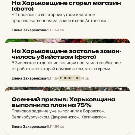
На Харь­ков­щи­не сгорел ма­га­зин
(фото)
ЧП произошло во вторник утром в частном
продовольственном магазине в селе Антоновка
Кегичевского района, расположенного на улице
Елена Захаренкова
9.11.16
1 хв
Ломоносова. Пожар заметили работники магазина. Они
увидели, как горит крыша их заведения. Как сообщили…
НОВИНИ ХАРКОВА
На Харь­ков­щи­не зас­толье за­кон­
чи­лось убий­ством (фото)
В Змиевское отделение полиции поступило сообщение
от работников скорой помощи о том, что во время
выезда на вызов в село Боровая они обнаружили
Елена Захаренкова
9.11.16
1 хв
ОНОВЛЕНО
неизвестного мужчину с колото-резаной раной в
области…
НОВИНИ ХАРКОВА
Осен­ний призыв: Харь­ков­щи­на
выпол­ни­ла план на 75%
Плановое задание уже выполнили в Боровском,
Великобурлукском, Двуречанском, Кегичевском,
Красноградском, Первомайском, Сахновщинском,
Елена Захаренкова
8.11.16
1 хв
Чугуевском, Шевченковском, Изюмском районах и