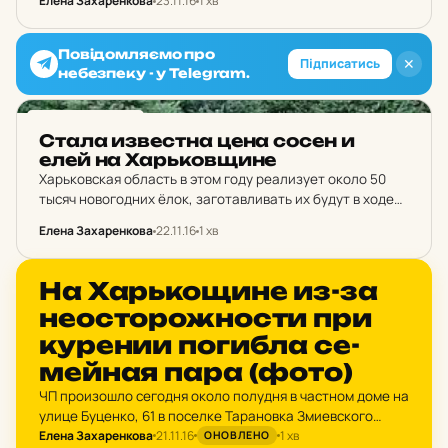
Елена Захаренкова
23.11.16
1 хв
Купянского района. Как сообщили в пресс-службе
облуправления Нацполиции, мужчина перепутал
Повідомляємо про
бутылку…
✕
Підписатись
небезпеку - у Telegram.
НОВИНИ ХАРКОВА
Стала из­вес­тна цена сосен и
елей на Харь­ков­щи­не
Харьковская область в этом году реализует около 50
тысяч новогодних ёлок, заготавливать их будут в ходе
лесохозяйственных мероприятий по уходу за лесными
Елена Захаренкова
22.11.16
1 хв
насаждениями. Средняя цена ёлок и сосен из лесных…
НОВИНИ ХАРКОВА
На Харь­ко­щи­не из-за
не­ос­то­рож­нос­ти при
ку­ре­нии по­гиб­ла се­
мей­ная пара (фото)
ЧП произошло сегодня около полудня в частном доме на
улице Буценко, 61 в поселке Тарановка Змиевского
Елена Захаренкова
21.11.16
1 хв
района Харьковской области. До прибытия спасателей
ОНОВЛЕНО