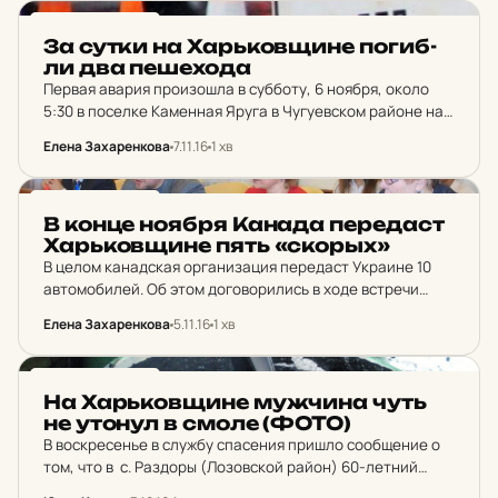
городе Изюм. Вопросы проведения осеннего призыва,
набора в контрактную армию и организации работы…
НОВИНИ ХАРКОВА
За сутки на Харь­ков­щи­не по­гиб­
ли два пе­ше­хо­да
Первая авария произошла в субботу, 6 ноября, около
5:30 в поселке Каменная Яруга в Чугуевском районе на
535 километре трассы «Киев – Харьков – Довжанский».
Елена Захаренкова
7.11.16
1 хв
Водитель автомобиля Hyundai сбил пешехода, который
от полученных…
НОВИНИ ХАРКОВА
В конце ноября Канада пе­ре­даст
Харь­ков­щи­не пять «скорых»
В целом канадская организация передаст Украине 10
автомобилей. Об этом договорились в ходе встречи
заместителя председателя ХОГА Михаила Черняка с
Елена Захаренкова
5.11.16
1 хв
координатором гуманитарной помощи «Ukraine Appeal»
Украино-Канадского конгресса Джоном Холуком. «Эти…
НОВИНИ ХАРКОВА
На Харь­ков­щи­не муж­чи­на чуть
не утонул в смоле (ФОТО)
В воскресенье в службу спасения пришло сообщение о
том, что в с. Раздоры (Лозовской район) 60-летний
мужчина попал в яму с жидкой смолой. Об этом