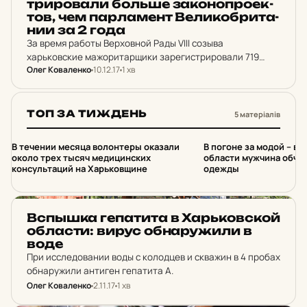
три­ро­ва­ли больше за­ко­ноп­ро­ек­
тов, чем пар­ла­мент Ве­ли­коб­ри­та­
нии за 2 года
За время работы Верховной Рады VIII созыва
харьковские мажоритарщики зарегистрировали 719
Олег Коваленко
10.12.17
1 хв
законопроектов, из которых 57 было принято. Почти
такое же количество проектов закона зарегистрировал
весь парламент Великобритании с 2015 по…
ТОП ЗА ТИЖДЕНЬ
5 матеріалів
1
2
В течении месяца волонтеры оказали
В погоне за модой – в 
около трех тысяч медицинских
области мужчина обчи
консультаций на Харьковщине
одежды
НОВИНИ ХАРКОВА
Вспышка ге­па­ти­та в Харь­ков­ской
об­лас­ти: вирус об­на­ру­жи­ли в
воде
При исследовании воды с колодцев и скважин в 4 пробах
обнаружили антиген гепатита А.
Олег Коваленко
2.11.17
1 хв