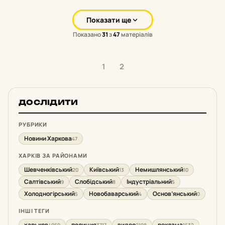
Показати ще
Показано
31
з
47
матеріалів
1
2
ДОСЛІДИТИ
РУБРИКИ
Новини Харкова
47
ХАРКІВ ЗА РАЙОНАМИ
Шевченківський
Київський
Немишлянський
20
13
10
Салтівський
Слобідський
Індустріальний
9
8
5
Холодногірський
Новобаварський
Основ’янський
5
4
0
ІНШІ ТЕГИ
харьков
полиция
видео
реклама