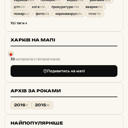
4969
3717
2198
1632
дтп
хога
прокуратура
авария
1251
1100
1098
893
пожар
фото
коронавирус
гсчс
842
838
834
785
Усі теги
ХАРКІВ НА МАПІ
30
матеріалів з геоприв'язкою
Подивитись на мапі
АРХІВ ЗА РОКАМИ
2016
2015
17
30
НАЙПОПУЛЯРНІШЕ