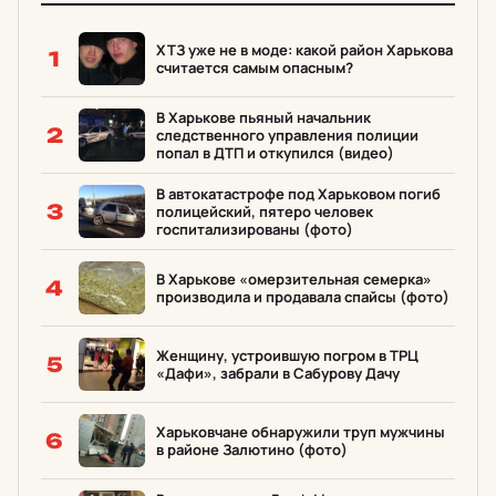
ХТЗ уже не в моде: какой район Харькова
1
считается самым опасным?
В Харькове пьяный начальник
2
следственного управления полиции
попал в ДТП и откупился (видео)
В автокатастрофе под Харьковом погиб
3
полицейский, пятеро человек
госпитализированы (фото)
В Харькове «омерзительная семерка»
4
производила и продавала спайсы (фото)
Женщину, устроившую погром в ТРЦ
5
«Дафи», забрали в Сабурову Дачу
Харьковчане обнаружили труп мужчины
6
в районе Залютино (фото)