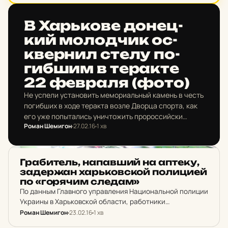
Управления превентивной деятельности ГУ НП Украины
в Харьковской области Сергея Бирбасова, самым…
НОВИНИ ХАРКОВА
В Харь­ко­ве до­нец­
кий мо­лод­чик ос­
квер­нил стелу по­
гиб­шим в те­рак­те
22 фев­ра­ля (фото)
Не успели установить мемориальный камень в честь
погибших в ходе теракта возле Дворца спорта, как
его уже попытались уничтожить пророссийски
Роман Шемигон
27.02.16
1 хв
настроенные гости из «солнечного города Донецк».
Как сообщает пресс-служба Главного управления
Национальной…
НОВИНИ ХАРКОВА
Гра­би­тель, на­пав­ший на аптеку,
за­дер­жан харь­ков­ской по­ли­ци­ей
по «го­ря­чим следам»
По данным Главного управления Национальной полиции
Украины в Харьковской области, работники
правоохранительных органов за считанные часы
Роман Шемигон
23.02.16
1 хв
задержали грабителя, который совершил разбойное