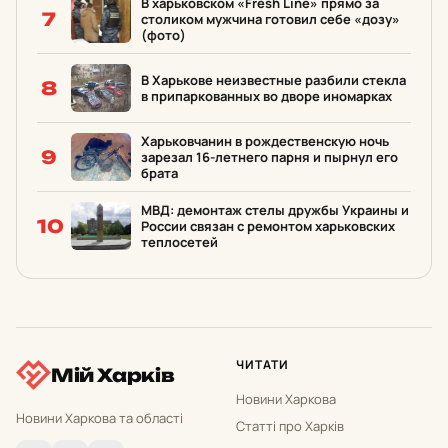
В харьковском «Fresh Line» прямо за
7
столиком мужчина готовил себе «дозу»
(фото)
В Харькове неизвестные разбили стекла
8
в припаркованных во дворе иномарках
Харьковчанин в рождественскую ночь
9
зарезал 16-летнего парня и пырнул его
брата
МВД: демонтаж стелы дружбы Украины и
10
России связан с ремонтом харьковских
теплосетей
ЧИТАТИ
Мій Харків
Новини Харкова
Новини Харкова та області
Статті про Харків