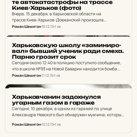
те ав­то­ка­тас­трофы на трассе
Киев-Харь­ков (фото)
Вчера, 15 декабря, в Харьковской области на
трассе Киев-Харьков-Довжанский произошла
автокатастрофа, унесшая жизни троих человек. О
Роман Шемигон
16.12.15
1 хв
дорожно-транспортном происшествии сообщает пресс-
служба ГУ НП Украины в Харьковской области. Авария
НОВИНИ ХАРКОВА
произошла на 460 километре автодороги Киев-
Харь­ков­скую школу «за­ми­ни­ро­
Харьков-Довжанский…
вал» бывший ученик ради смеха.
Парню грозит срок
Сегодня около 12:40 в полицию поступило сообщение,
что в школе №93 на Новой Баварии находится бомба.
Правоохранительные органы эвакуировали 602
Роман Шемигон
11.12.15
1 хв
человека. В результате проведенной проверки было
установлено, что минирование оказалось…
НОВИНИ ХАРКОВА
Харь­ков­ча­нин за­дох­нул­ся
угарным газом в гараже
Сегодня, 10 декабря, в одном из гаражей по улице
Александра Невского был обнаружен мужчина, который
отравился угарным газом. По данным пресс-службы ГУ
Роман Шемигон
10.12.15
1 хв
НУ Украины в Харьковской области, в 5:50 утра…