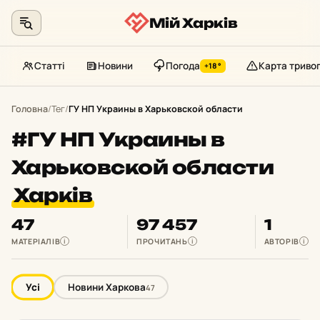
Мій Харків
Статті
Новини
Погода
Карта триво
+18°
Перейти
до
Головна
/
Тег
/
ГУ НП Украины в Харьковской области
контенту
#ГУ НП Украины в
Харьковской области
Харків
47
97 457
1
МАТЕРІАЛІВ
ПРОЧИТАНЬ
АВТОРІВ
i
i
i
Усі
Новини Харкова
47