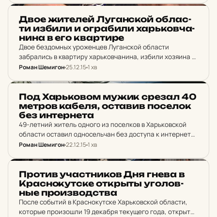
детей. О происшествии сообщает пресс-служба ГУ…
НОВИНИ ХАРКОВА
Двое жи­те­лей Лу­ган­ской об­лас­
ти избили и ог­ра­би­ли харь­ков­ча­
ни­на в его квар­ти­ре
Двое бездомных уроженцев Луганской области
забрались в квартиру харьковчанина, избили хозяина и
вынесли ценное добро. Об этом информирует пресс-
Роман Шемигон
25.12.15
1 хв
служба ГУ НП Украины в Харьковской области. 55-
летний харьковчанин позвонил в полицию вечером 23
НОВИНИ ХАРКОВА
декабря…
Под Харь­ко­вом мужик срезал 40
метров кабеля, ос­та­вив по­се­лок
без ин­тер­не­та
49-летний житель одного из поселков в Харьковской
области оставил односельчан без доступа к интернету.
Мужчина решил подзаработать, отправив 40 метров
Роман Шемигон
22.12.15
1 хв
кабеля в пункт приема металлолома. О происшествии
информирует пресс-служба ГУ…
НОВИНИ ХАРКОВА
Против учас­тни­ков Дня гнева в
Крас­но­кут­ске открыты уго­лов­
ные про­из­вод­ства
После событий в Краснокутске Харьковской области,
которые произошли 19 декабря текущего года, открыто