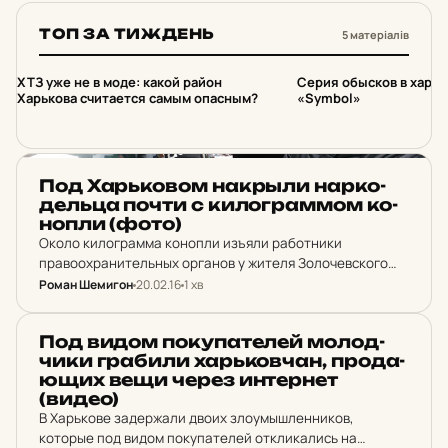
нападение на одну из харьковских аптек. Вчера, 22
февраля,…
ТОП ЗА ТИЖДЕНЬ
5 матеріалів
1
2
ХТЗ уже не в моде: какой район
Серия обысков в харьк
Харькова считается самым опасным?
«Symbol»
НОВИНИ ХАРКОВА
Под Харь­ко­вом нак­рыли нар­ко­
дель­ца почти с ки­лог­рам­мом ко­
ноп­ли (фото)
Около килограмма конопли изъяли работники
правоохранительных органов у жителя Золочевского
района. О чем информирует пресс-служба Главного
Роман Шемигон
20.02.16
1 хв
управления Национальной полиции Украины в
Харьковской области. По данным ведомства, работники
НОВИНИ ХАРКОВА
Под видом по­ку­па­те­лей мо­лод­
Золочевского отдела полиции получили оперативную…
чи­ки гра­би­ли харь­ков­чан, про­да­
ю­щих вещи через ин­тер­нет
(видео)
В Харькове задержали двоих злоумышленников,
которые под видом покупателей откликались на