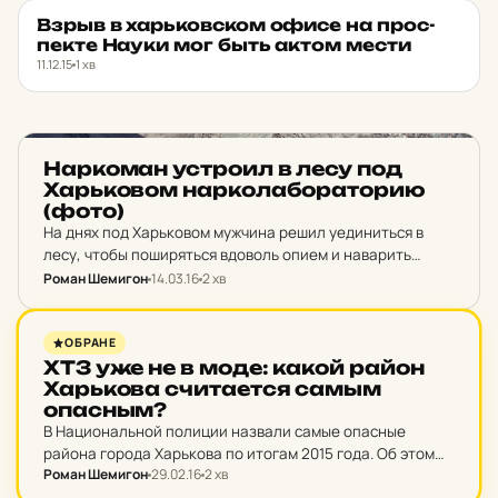
Взрыв в харь­ков­ском офисе на прос­
НОВИНИ ХАРКОВА
★ ОБРАНЕ
пек­те Науки мог быть актом мести
11.12.15
1 хв
НОВИНИ ХАРКОВА
Нар­ко­ман ус­тро­ил в лесу под
Харь­ко­вом нар­ко­ла­бо­ра­то­рию
(фото)
На днях под Харьковом мужчина решил уединиться в
лесу, чтобы поширяться вдоволь опием и наварить
наркотического вещества про запас, но его планам не
Роман Шемигон
14.03.16
2 хв
суждено было сбыться. По данным пресс-службы
Главного…
НОВИНИ ХАРКОВА
ОБРАНЕ
ХТЗ уже не в моде: какой район
Харь­ко­ва счи­та­ет­ся самым
опасным?
В Национальной полиции назвали самые опасные
района города Харькова по итогам 2015 года. Об этом
Роман Шемигон
29.02.16
2 хв
передает «NewsRoom». По данным начальника