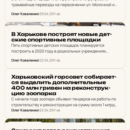
трамвайные переезды на пересечении ул. Молочной и
ул. Плехановской, а также на Балашовском мосту.
Олег Коваленко
29.04.20
1 хв
НОВИНИ ХАРКОВА
В Харь­ко­ве пос­тро­ят новые дет­
ские спор­тив­ные пло­щад­ки
Пять спортивных детских площадок планируется
построить в 2020 году в дошкольных учреждениях
Харькова.
Олег Коваленко
22.04.20
1 хв
НОВИНИ ХАРКОВА
Харь­ков­ский гор­со­вет со­би­ра­ет­
ся выде­лить до­пол­ни­тель­ные
400 млн гривен на ре­кон­струк­
цию зо­о­пар­ка
С начала года зоопарк объявил тендеров на работы по
строительству и реконструкции на сумму около 1 млрд
Олег Коваленко
22.04.20
1 хв
гривен.
НОВИНИ ХАРКОВА