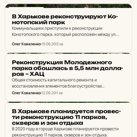
НОВИНИ ХАРКОВА
В Харь­ко­ве ре­кон­стру­и­ру­ют Ко­
но­топ­ский парк
Коммунальщики приступили к реконструкции
Конотопского парка, который расположен между ул.
Конотопской и ул. Лысенко в Новобаварском районе.
Олег Коваленко
19.06.20
2 хв
НОВИНИ ХАРКОВА
Ре­кон­струк­ция Мо­ло­деж­но­го
парка обош­лась в 5,5 млн дол­ла­
ров – ХАЦ
Общая стоимость капитального ремонта и
восстановления элементов благоустройства
Молодежного парка - 148,5 миллиона гривен. Это
Олег Коваленко
12.06.20
1 хв
больше 5 500 000 долларов. Из этих 148,5 млн гривен, 35
млн гривен - создание…
НОВИНИ ХАРКОВА
В Харь­ко­ве пла­ни­ру­ет­ся про­вес­
ти ре­кон­струк­цию 11 парков,
скве­ров и зон отдыха
В 2020 году в городе Харькове планируется провести
реконструкцию 11 парков, скверов и зон отдыха.