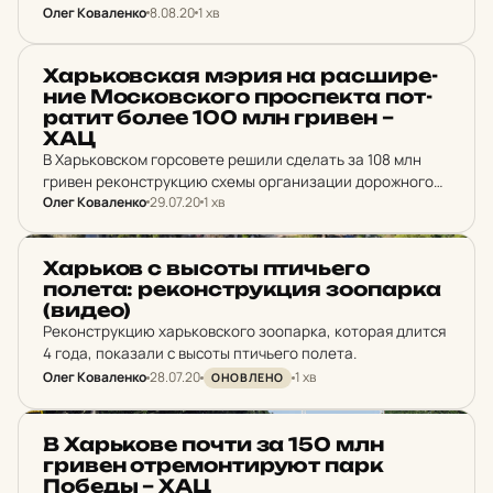
Олег Коваленко
8.08.20
1 хв
НОВИНИ ХАРКОВА
Харь­ков­ская мэрия на рас­ши­ре­
ние Мос­ков­ско­го прос­пек­та пот­
ра­тит более 100 млн гривен –
ХАЦ
В Харьковском горсовете решили сделать за 108 млн
гривен реконструкцию схемы организации дорожного
Олег Коваленко
29.07.20
1 хв
движения на перекрестке Московского проспекта и
улицы Академика Павлова.
НОВИНИ ХАРКОВА
Харь­ков с высоты птичь­е­го
полета: ре­кон­струк­ция зо­о­пар­ка
(видео)
Реконструкцию харьковского зоопарка, которая длится
4 года, показали с высоты птичьего полета.
Олег Коваленко
28.07.20
1 хв
ОНОВЛЕНО
НОВИНИ ХАРКОВА
В Харь­ко­ве почти за 150 млн
гривен от­ре­мон­ти­ру­ют парк
Победы – ХАЦ