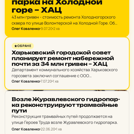
парка на Хо­лод­ной
горе – ХАЦ
43 млн гривен - стоимость ремонта Холодногорского
сквера по улице Волонтерской на Холодной Горе. Об
Олег Коваленко
9.07.20
2 хв
этом стало известно из системы публичных закупок
"ProZorro".
НОВИНИ ХАРКОВА
ОБРАНЕ
Харь­ков­ский го­род­ской совет
пла­ни­ру­ет ремонт на­бе­реж­ной
почти за 34 млн гривен – ХАЦ
Департамент коммунального хозяйства Харьковского
горсовета заключил соглашение с ООО
Олег Коваленко
7.07.20
1 хв
«Укрспецреставрация» по проведению ремонтных
работ вдоль реки Харьков стоимостью 33 599 000
гривен.
НОВИНИ ХАРКОВА
Возле Жу­рав­лев­ско­го гид­ро­пар­
ка ре­кон­стру­и­ру­ют трам­вай­ные
пути
Реконструкция трамвайных путей продолжается на
улице Героев Труда возле Журавлевского гидропарка.
Олег Коваленко
22.06.20
1 хв