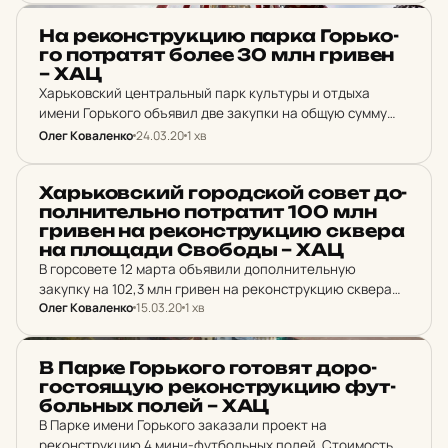
НОВИНИ ХАРКОВА
На ре­кон­струк­цию парка Горь­ко­
го пот­ра­тят более 30 млн гривен
– ХАЦ
Харьковский центральный парк культуры и отдыха
имени Горького объявил две закупки на общую сумму
31,5 млн гривен.
Олег Коваленко
24.03.20
1 хв
НОВИНИ ХАРКОВА
Харь­ков­ский го­род­ской совет до­
пол­ни­тель­но пот­ра­тит 100 млн
гривен на ре­кон­струк­цию сквера
на пло­ща­ди Сво­боды – ХАЦ
В горсовете 12 марта объявили дополнительную
закупку на 102,3 млн гривен на реконструкцию сквера
Олег Коваленко
15.03.20
1 хв
на площади Свободы.
НОВИНИ ХАРКОВА
В Парке Горь­ко­го го­то­вят до­ро­
гос­то­я­щую ре­кон­струк­цию фут­
больных полей – ХАЦ
В Парке имени Горького заказали проект на
реконструкцию 4 мини-футбольных полей. Стоимость