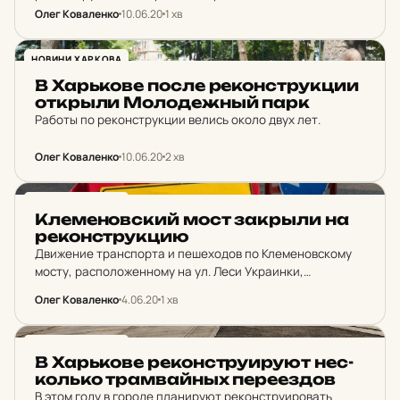
Олег Коваленко
10.06.20
1 хв
НОВИНИ ХАРКОВА
В Харь­ко­ве после ре­кон­струк­ции
от­крыли Мо­ло­дежный парк
Работы по реконструкции велись около двух лет.
Олег Коваленко
10.06.20
2 хв
НОВИНИ ХАРКОВА
Кле­ме­нов­ский мост зак­рыли на
ре­кон­струк­цию
Движение транспорта и пешеходов по Клеменовскому
мосту, расположенному на ул. Леси Украинки,
запрещено с 4 июня до завершения работ на мосту.
Олег Коваленко
4.06.20
1 хв
НОВИНИ ХАРКОВА
В Харь­ко­ве ре­кон­стру­и­ру­ют не­с­
коль­ко трам­вайных пе­ре­ез­дов
В этом году в городе планируют реконструировать