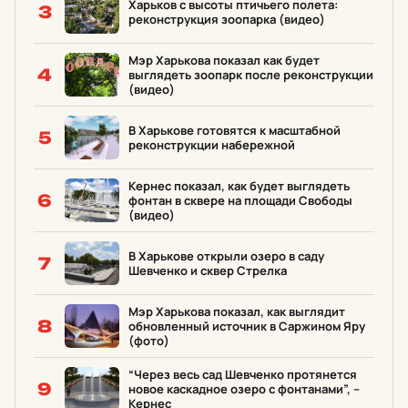
Харьков с высоты птичьего полета:
3
реконструкция зоопарка (видео)
Мэр Харькова показал как будет
4
выглядеть зоопарк после реконструкции
(видео)
В Харькове готовятся к масштабной
5
реконструкции набережной
Кернес показал, как будет выглядеть
6
фонтан в сквере на площади Свободы
(видео)
В Харькове открыли озеро в саду
7
Шевченко и сквер Стрелка
Мэр Харькова показал, как выглядит
8
обновленный источник в Саржином Яру
(фото)
“Через весь сад Шевченко протянется
9
новое каскадное озеро с фонтанами”, –
Кернес