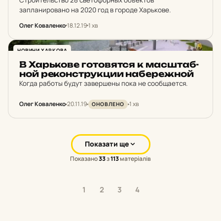
запланировано на 2020 год в городе Харькове.
Олег Коваленко
18.12.19
1 хв
НОВИНИ ХАРКОВА
В Харь­ко­ве го­то­вят­ся к мас­штаб­
ной ре­кон­струк­ции на­бе­реж­ной
Когда работы будут завершены пока не сообщается.
Олег Коваленко
20.11.19
1 хв
ОНОВЛЕНО
Показати ще
Показано
33
з
113
матеріалів
1
2
3
4