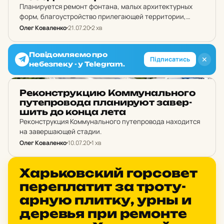
Планируется ремонт фонтана, малых архитектурных
форм, благоустройство прилегающей территории,
зеленых зон и цветников, устройство Wi-Fi,
Олег Коваленко
21.07.20
2 хв
установления акустической системы, капитальный
ремонт дорожек, площадок и мест отдыха.
Повідомляємо про
✕
Підписатись
небезпеку - у Telegram.
НОВИНИ ХАРКОВА
Ре­кон­струк­цию Ком­му­наль­но­го
пу­теп­ро­во­да пла­ни­ру­ют за­вер­
шить до конца лета
Реконструкция Коммунального путепровода находится
на завершающей стадии.
Олег Коваленко
10.07.20
1 хв
НОВИНИ ХАРКОВА
Харь­ков­ский гор­со­вет
пе­реп­ла­тит за тро­ту­
ар­ную плитку, урны и
де­ревья при ре­мон­те