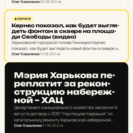
транспорта в 17:00 20 августа.
Олег Коваленко
20.08.20
1 хв
НОВИНИ ХАРКОВА
ОБРАНЕ
Кернес по­ка­зал, как будет выгля­
деть фонтан в сквере на пло­ща­
ди Сво­боды (видео)
Харьковский городской голова Геннадий Кернес
показал, как будет выглядеть новый фонтан в сквере на
Олег Коваленко
17.08.20
1 хв
площади Свободы.
НОВИНИ ХАРКОВА
Мэрия Харь­ко­ва пе­
реп­ла­тит за ре­кон­
струк­цию на­бе­реж­
ной – ХАЦ
Департамент коммунального хозяйства заключил 6
августа договор с ООО "Укрспецреставрация" по
капитальному ремонту Харьковской набережной
Олег Коваленко
11.08.20
2 хв
вдоль правого берега реки Харьков (от пер.
Подольского до ул. Университетской) на 18 600