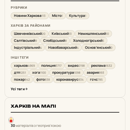
РУБРИКИ
Новини Харкова
Місто
Культура
113
1
1
ХАРКІВ ЗА РАЙОНАМИ
Шевченківський
Київський
Немишлянський
20
13
10
Салтівський
Слобідський
Холодногірський
9
8
5
Індустріальний
Новобаварський
Основ’янський
4
4
0
ІНШІ ТЕГИ
харьков
полиция
видео
реклама
4969
3717
2198
1632
дтп
хога
прокуратура
авария
1251
1100
1098
893
пожар
фото
коронавирус
гсчс
842
838
834
785
Усі теги
ХАРКІВ НА МАПІ
30
матеріалів з геоприв'язкою