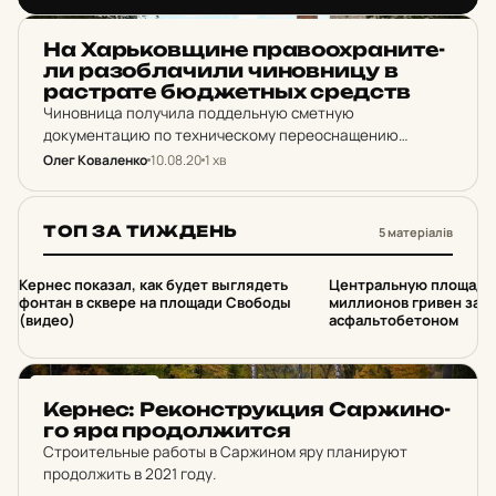
000…
НОВИНИ ХАРКОВА
На Харь­ков­щи­не пра­во­ох­ра­ни­те­
ли ра­зоб­ла­чи­ли чи­нов­ни­цу в
рас­тра­те бю­джетных средств
Чиновница получила поддельную сметную
документацию по техническому переоснащению
котельной по заведомо завышенным ценам на
Олег Коваленко
10.08.20
1 хв
техническое оборудование и подписала ее. В
результате общая стоимость строительства возросла
на сумму почти 2 млн…
ТОП ЗА ТИЖДЕНЬ
5 матеріалів
1
2
Кернес показал, как будет выглядеть
Центральную площадь 
фонтан в сквере на площади Свободы
миллионов гривен зал
(видео)
асфальтобетоном
НОВИНИ ХАРКОВА
Кернес: Ре­кон­струк­ция Сар­жи­но­
го яра про­дол­жит­ся
Строительные работы в Саржином яру планируют
продолжить в 2021 году.