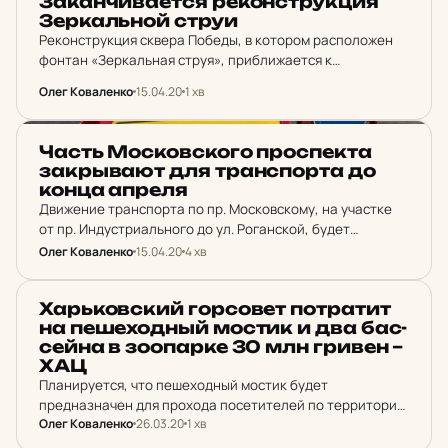
За­кан­чи­ва­ет­ся ре­кон­струк­ция
Зер­каль­ной струи
Реконструкция сквера Победы, в котором расположен
фонтан «Зеркальная струя», приближается к
завершению.
Олег Коваленко
15.04.20
1 хв
НОВИНИ ХАРКОВА
Часть Мос­ков­ско­го прос­пек­та
зак­рыва­ют для тран­спор­та до
конца апреля
Движение транспорта по пр. Московскому, на участке
от пр. Индустриального до ул. Роганской, будет
запрещено с 8:00 15 апреля до 20:00 30 апреля.
Олег Коваленко
15.04.20
4 хв
НОВИНИ ХАРКОВА
Харь­ков­ский гор­со­вет пот­ра­тит
на пе­ше­ходный мостик и два бас­
сей­на в зо­о­пар­ке 30 млн гривен –
ХАЦ
Планируется, что пешеходный мостик будет
предназначен для прохода посетителей по территории
Олег Коваленко
26.03.20
1 хв
вольеров и обеспечит улучшенный обзор экспозиции.