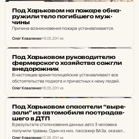
НОВИНИ ХАРКОВА
Под Харь­ко­вом на пожаре об­на­
ру­жи­ли тело по­гиб­ше­го муж­
чины
Причина возникновения пожара устанавливается.
Олег Коваленко
19.05.20
1 хв
НОВИНИ ХАРКОВА
Под Харь­ко­вом ру­ко­во­ди­те­лю
фер­мер­ско­го хо­зяй­ства сожгли
вне­до­рож­ник
В настоящее время полицейские устанавливают все
обстоятельства поджога и причастных к нему людей.
Олег Коваленко
18.05.20
1 хв
НОВИНИ ХАРКОВА
Под Харь­ко­вом спа­са­те­ли “выре­
за­ли” из ав­то­мо­би­ля пос­тра­дав­
ше­го в ДТП
В результате столкновения данных авто 3 человека
получили травмы. Один из них, пассажир ВАЗа, оказался
зажат между конструкциями авто.
Олег Коваленко
12.05.20
1 хв