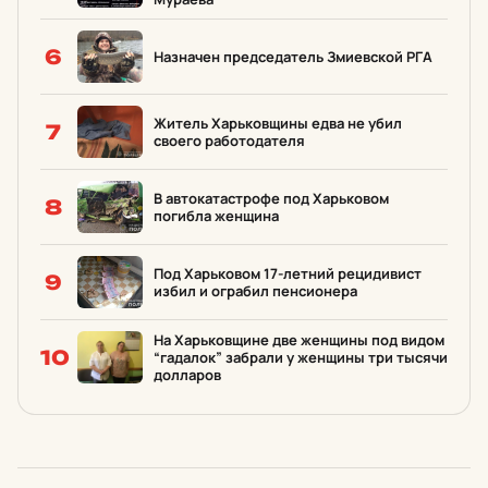
6
Назначен председатель Змиевской РГА
Житель Харьковщины едва не убил
7
своего работодателя
В автокатастрофе под Харьковом
8
погибла женщина
Под Харьковом 17-летний рецидивист
9
избил и ограбил пенсионера
На Харьковщине две женщины под видом
10
“гадалок” забрали у женщины три тысячи
долларов