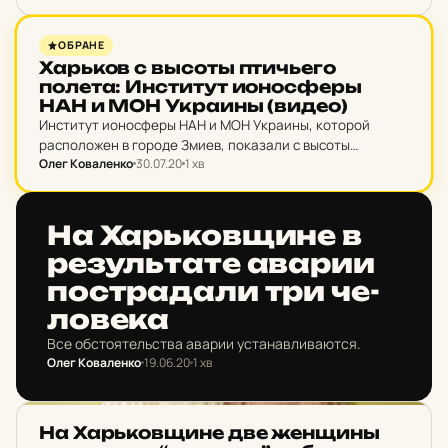
НОВИНИ ХАРКОВА
ОБРАНЕ
Харь­ков с высоты птичь­е­го
полета: Ин­сти­тут ио­нос­феры
НАН и МОН Ук­ра­ины (видео)
Институт ионосферы НАН и МОН Украины, которой
расположен в городе Змиев, показали с высоты
Олег Коваленко
30.07.20
1 хв
птичьего полета.
НОВИНИ ХАРКОВА
На Харь­ков­щи­не в
ре­зуль­та­те аварии
пос­тра­да­ли три че­
ло­ве­ка
Все обстоятельства аварии устанавливаются.
Олег Коваленко
19.06.20
1 хв
НОВИНИ ХАРКОВА
На Харь­ков­щи­не две жен­щины