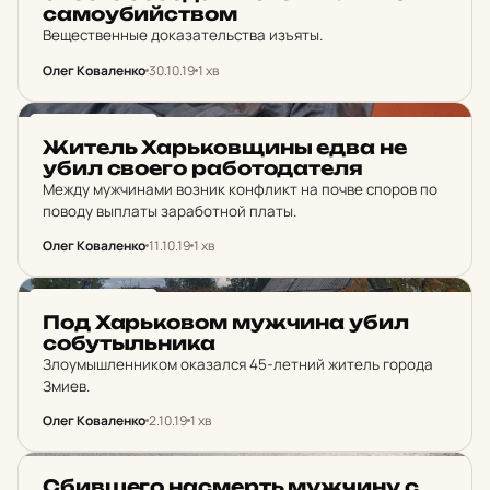
са­мо­у­бий­ством
Вещественные доказательства изъяты.
Олег Коваленко
30.10.19
1 хв
НОВИНИ ХАРКОВА
Житель Харь­ков­щины едва не
убил своего ра­бо­то­да­те­ля
Между мужчинами возник конфликт на почве споров по
поводу выплаты заработной платы.
Олег Коваленко
11.10.19
1 хв
НОВИНИ ХАРКОВА
Под Харь­ко­вом муж­чи­на убил
со­бут­ыльни­ка
Злоумышленником оказался 45-летний житель города
Змиев.
Олег Коваленко
2.10.19
1 хв
НОВИНИ ХАРКОВА
Сбив­ше­го нас­мерть муж­чи­ну с