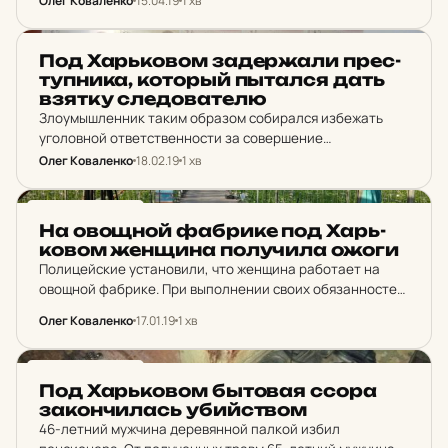
Олег Коваленко
15.04.19
1 хв
НОВИНИ ХАРКОВА
Под Харь­ко­вом за­дер­жа­ли прес­
туп­ни­ка, ко­торый пытал­ся дать
взятку сле­до­ва­те­лю
Злоумышленник таким образом собирался избежать
уголовной ответственности за совершение
имущественного преступления.
Олег Коваленко
18.02.19
1 хв
НОВИНИ ХАРКОВА
На овощ­ной фаб­ри­ке под Харь­
ко­вом жен­щи­на по­лу­чи­ла ожоги
Полицейские установили, что женщина работает на
овощной фабрике. При выполнении своих обязанностей
рядом с ней сорвался шланг и ошпарил потерпевшую.
Олег Коваленко
17.01.19
1 хв
НОВИНИ ХАРКОВА
Под Харь­ко­вом быто­вая ссора
за­кон­чи­лась убий­ством
46-летний мужчина деревянной палкой избил