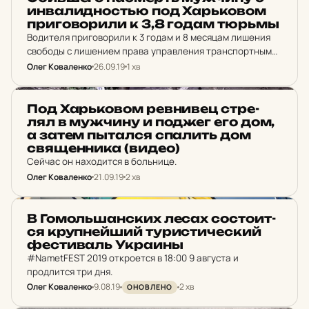
ин­ва­лид­нос­тью под Харь­ко­вом
при­го­во­ри­ли к 3,8 годам тюрьмы
Водителя приговорили к 3 годам и 8 месяцам лишения
свободы с лишением права управления транспортными
средствами на 2 года.
Олег Коваленко
26.09.19
1 хв
НОВИНИ ХАРКОВА
Под Харь­ко­вом рев­ни­вец стре­
лял в муж­чи­ну и поджег его дом,
а затем пытал­ся спа­лить дом
свя­щен­ни­ка (видео)
Сейчас он находится в больнице.
Олег Коваленко
21.09.19
2 хв
НОВИНИ ХАРКОВА
В Го­моль­шан­ских лесах сос­то­ит­
ся круп­ней­ший ту­рис­ти­чес­кий
фес­ти­валь Ук­ра­ины
#NametFEST 2019 откроется в 18:00 9 августа и
продлится три дня.
Олег Коваленко
9.08.19
2 хв
ОНОВЛЕНО