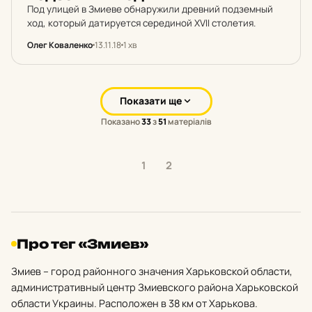
Под улицей в Змиеве обнаружили древний подземный
ход, который датируется серединой XVII столетия.
Олег Коваленко
13.11.18
1 хв
Показати ще
Показано
33
з
51
матеріалів
1
2
Про тег «Змиев»
Змиев – город районного значения Харьковской области,
административный центр Змиевского района Харьковской
области Украины. Расположен в 38 км от Харькова.