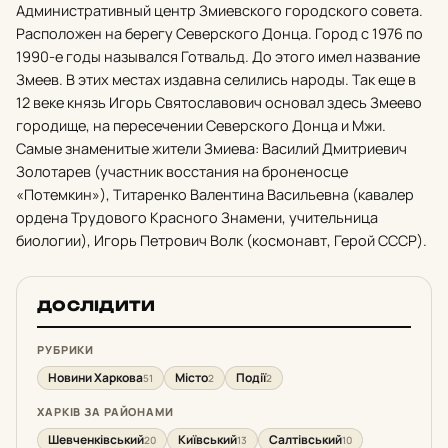
Административный центр Змиевского городского совета.
Расположен на берегу Северского Донца. Город с 1976 по
1990-е годы назывался Готвальд. До этого имел название
Змеев. В этих местах издавна селились народы. Так еще в
12 веке князь Игорь Святославович основал здесь Змеево
городище, на пересечении Северского Донца и Мжи.
Самые знаменитые жители Змиева: Василий Дмитриевич
Золотарев (участник восстания на броненосце
«Потемкин»), Титаренко Валентина Васильевна (кавалер
ордена Трудового Красного Знамени, учительница
биологии), Игорь Петрович Волк (космонавт, Герой СССР).
ДОСЛІДИТИ
РУБРИКИ
Новини Харкова
Місто
Події
51
2
2
ХАРКІВ ЗА РАЙОНАМИ
Шевченківський
Київський
Салтівський
20
13
10