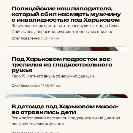
НОВИНИ ХАРКОВА
По­ли­цей­ские нашли во­ди­те­ля,
ко­торый сбил нас­мерть муж­чи­ну
с ин­ва­лид­нос­тью под Харь­ко­вом
Злоумышленник прятался от правосудия в городе Сумы.
Сейчас его допросили, мужчина полностью признал
свою вину.
Олег Коваленко
31.07.19
1 хв
НОВИНИ ХАРКОВА
Под Харь­ко­вом под­рос­ток зас­
тре­лил­ся из глад­кос­тволь­но­го
ружья
Тело 15-летнего внука обнаружил дедушка.
Олег Коваленко
27.05.19
1 хв
НОВИНИ ХАРКОВА
В дет­са­де под Харь­ко­вом мас­со­
во от­ра­ви­лись дети
Всем заболевшим поставлен предварительный диагноз
пищевая токсикоинфекция.