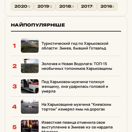
2020
2019
2018
2017
2016
15
12
21
1
2
НАЙПОПУЛЯРНІШЕ
Туристический гид по Харьковской
1
области: Змиев, бывший Готвальд
Золочев и Новая Водолага: ТОП-15
2
необычных топонимов Харьковщины
Под Харьковом мужчина толкнул
3
женщину, она ударилась головой и
умерла
На Харьковщине мужчина “Киевским
4
тортом” измерял ямы на дорогах
Известная певица отменила свое
5
выступление в Змиеве из-за нардепа
Мураева