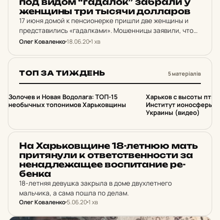
под видом “га­да­лок” заб­ра­ли у
жен­щины три тысячи дол­ла­ров
17 июня домой к пенсионерке пришли две женщины и
представились «гадалками». Мошенницы заявили, что
все семейные несчастья у потерпевшей от «грязных
Олег Коваленко
18.06.20
1 хв
денег», над которыми необходимо провести ритуал
очищения. Пенсионерка поверила…
ТОП ЗА ТИЖДЕНЬ
5 матеріалів
1
2
Золочев и Новая Водолага: ТОП-15
Харьков с высоты птич
необычных топонимов Харьковщины
Институт ионосферы 
Украины (видео)
НОВИНИ ХАРКОВА
На Харь­ков­щи­не 18-летнюю мать
при­тя­ну­ли к от­вет­ствен­нос­ти за
не­над­ле­жа­щее вос­пи­та­ние ре­
бен­ка
18-летняя девушка закрыла в доме двухлетнего
мальчика, а сама пошла по делам.
Олег Коваленко
5.06.20
1 хв