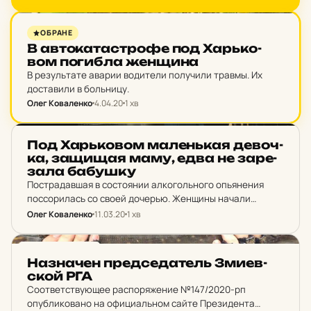
НОВИНИ ХАРКОВА
ОБРАНЕ
В ав­то­ка­тас­тро­фе под Харь­ко­
вом по­гиб­ла жен­щи­на
В результате аварии водители получили травмы. Их
доставили в больницу.
Олег Коваленко
4.04.20
1 хв
НОВИНИ ХАРКОВА
Под Харь­ко­вом ма­лень­кая де­воч­
ка, за­щи­щая маму, едва не за­ре­
за­ла ба­буш­ку
Пострадавшая в состоянии алкогольного опьянения
поссорилась со своей дочерью. Женщины начали
толкать друг друга и хватать за волосы. Свидетелем
Олег Коваленко
11.03.20
1 хв
конфликта стал малолетний ребенок. Защищая свою
мать, девочка схватила кухонный нож…
НОВИНИ ХАРКОВА
Наз­на­чен пред­се­да­тель Зми­ев­
ской РГА
Соответствующее распоряжение №147/2020-рп
опубликовано на официальном сайте Президента