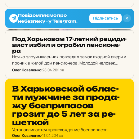
Повідомляємо про
✕
Підписатись
небезпеку - у Telegram.
НОВИНИ ХАРКОВА
Под Харь­ко­вом 17-летний ре­ци­ди­
вист избил и ог­ра­бил пен­си­о­не­
ра
Ночью злоумышленник повредил замок входной двери и
проник в жилой дом пенсионера. Молодой человек
несколько раз ударил кулаком в голову и лицу
Олег Коваленко
28.04.20
1 хв
пенсионера. После этого злоумышленник забрал у
дедушки 1600…
НОВИНИ ХАРКОВА
В Харь­ков­ской об­лас­
ти муж­чи­не за про­да­
жу бо­еп­ри­па­сов
грозит до 5 лет за ре­
шет­кой
Устанавливается происхождение боеприпасов.
Олег Коваленко
11.04.20
1 хв