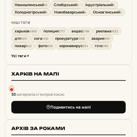
Немишлянський
Слобідський
Індустріальний
10
8
6
Холодногірський
Новобаварський
Основ’янський
5
4
0
ІНШІ ТЕГИ
харьков
полиция
видео
реклама
4969
3717
2198
1632
дтп
хога
прокуратура
авария
1251
1100
1098
893
пожар
фото
коронавирус
гсчс
842
838
834
785
Усі теги
ХАРКІВ НА МАПІ
30
матеріалів з геоприв'язкою
Подивитись на мапі
АРХІВ ЗА РОКАМИ