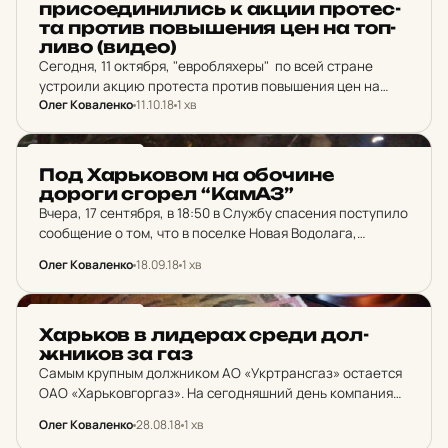
при­со­е­ди­ни­лись к акции про­тес­
та против пов­ыше­ния цен на топ­
ли­во (видео)
Сегодня, 11 октября, "евробляхеры" по всей стране
устроили акцию протеста против повышения цен на
Олег Коваленко
11.10.18
1 хв
топливо. Инициаторами протеста "Бойкот цене на
топливо" выступили активисты движения "Авто Евро
Сила".
НОВИНИ ХАРКОВА
Под Харь­ко­вом на обо­чи­не
дороги сгорел “КамАЗ”
Вчера, 17 сентября, в 18:50 в Службу спасения поступило
сообщение о том, что в поселке Новая Водолага,
Харьковской области во время движения загорелся
Олег Коваленко
18.09.18
1 хв
грузовой автомобиль.
НОВИНИ ХАРКОВА
Харь­ков в ли­де­рах среди дол­
жни­ков за газ
Самым крупным должником АО «Укртрансгаз» остается
ОАО «Харьковгоргаз». На сегодняшний день компания
накопила уже более 5,52 млрд гривен долга.
Олег Коваленко
28.08.18
1 хв