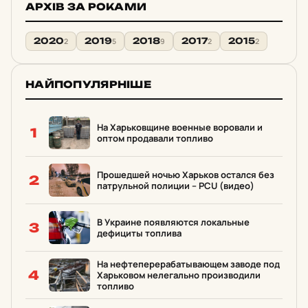
АРХІВ ЗА РОКАМИ
2020
2019
2018
2017
2015
2
5
9
2
2
НАЙПОПУЛЯРНІШЕ
На Харьковщине военные воровали и
1
оптом продавали топливо
Прошедшей ночью Харьков остался без
2
патрульной полиции – PCU (видео)
В Украине появляются локальные
3
дефициты топлива
На нефтеперерабатывающем заводе под
4
Харьковом нелегально производили
топливо