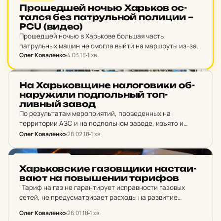
Про­шед­шей ночью Харь­ков ос­
тал­ся без пат­руль­ной по­ли­ции –
PCU (видео)
Прошедшей ночью в Харькове большая часть
патрульных машин не смогла выйти на маршруты из-за
Олег Коваленко
4.03.18
1 хв
нехватки топлива.
НОВИНИ ХАРКОВА
На Харь­ков­щи­не на­ло­го­ви­ки об­
на­ру­жи­ли под­польный топ­
ливный завод
По результатам мероприятий, проведенных на
территории АЗС и на подпольном заводе, изъято и
передано на ответственное хранение нефть, газовый
Олег Коваленко
28.02.18
1 хв
конденсат, бензин, мазут, абсорбент дизельного
топлива и дизельное топливо, а также…
НОВИНИ ХАРКОВА
Харь­ков­ские га­зов­щи­ки нас­та­и­
ва­ют на пов­ыше­нии та­ри­фов
"Тариф на газ не гарантирует исправности газовых
сетей, не предусматривает расходы на развитие
сервисов, замену счетчиков. Около 85% средств
Олег Коваленко
26.01.18
1 хв
потребителей перечисляются из региона "Нафтогазу", -