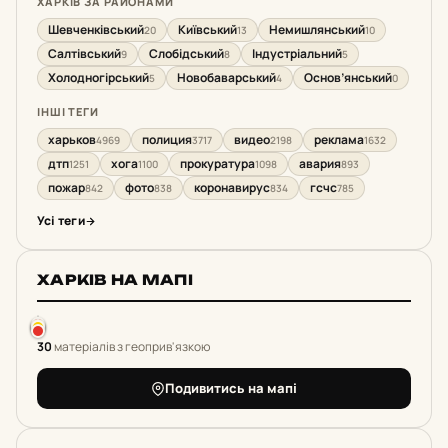
ХАРКІВ ЗА РАЙОНАМИ
Шевченківський
Київський
Немишлянський
20
13
10
Салтівський
Слобідський
Індустріальний
9
8
5
Холодногірський
Новобаварський
Основ’янський
5
4
0
ІНШІ ТЕГИ
харьков
полиция
видео
реклама
4969
3717
2198
1632
дтп
хога
прокуратура
авария
1251
1100
1098
893
пожар
фото
коронавирус
гсчс
842
838
834
785
Усі теги
ХАРКІВ НА МАПІ
30
матеріалів з геоприв'язкою
Подивитись на мапі