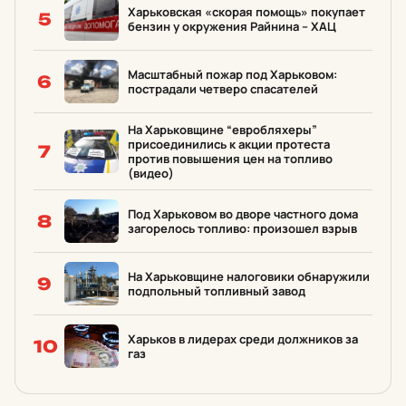
Харьковская «скорая помощь» покупает
5
бензин у окружения Райнина – ХАЦ
Масштабный пожар под Харьковом:
6
пострадали четверо спасателей
На Харьковщине “евробляхеры”
присоединились к акции протеста
7
против повышения цен на топливо
(видео)
Под Харьковом во дворе частного дома
8
загорелось топливо: произошел взрыв
На Харьковщине налоговики обнаружили
9
подпольный топливный завод
Харьков в лидерах среди должников за
10
газ