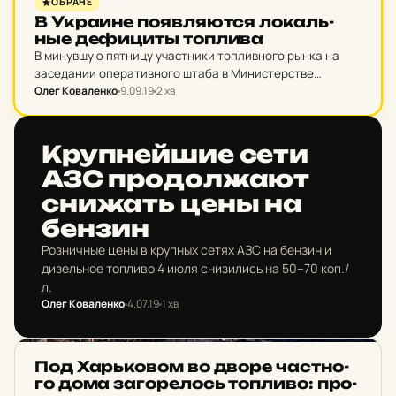
ОБРАНЕ
В Ук­ра­и­не по­яв­ля­ют­ся ло­каль­
ные де­фи­циты топ­ли­ва
В минувшую пятницу участники топливного рынка на
заседании оперативного штаба в Министерстве
инфраструктуры Украины обсудили ситуацию с
Олег Коваленко
9.09.19
2 хв
ухудшением ситуации с поставками топлива на
украинские нефтебазы.
НОВИНИ ХАРКОВА
Круп­ней­шие сети
АЗС про­дол­жа­ют
сни­жать цены на
бензин
Розничные цены в крупных сетях АЗС на бензин и
дизельное топливо 4 июля снизились на 50–70 коп./
л.
Олег Коваленко
4.07.19
1 хв
НОВИНИ ХАРКОВА
Под Харь­ко­вом во дворе час­тно­
го дома за­го­ре­лось топ­ли­во: про­