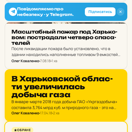
Повідомляємо про
✕
Підписатись
небезпеку - у Telegram.
НОВИНИ ХАРКОВА
Мас­штабный пожар под Харь­ко­
вом: пос­тра­да­ли чет­ве­ро спа­са­
те­лей
После ликвидации пожара было установлено, что в
здании находились наполненные топливом 9 емкостей
по 1 м. куб. каждая и 12 емкостей вместимостью по 200
Олег Коваленко
7.08.18
1 хв
литров, всего ориентировочно 12 тонн топлива.
НОВИНИ ХАРКОВА
В Харь­ков­ской об­лас­
ти уве­ли­чи­лась
добыча газа
В январе-марте 2018 года добыча ПАО «Укргаздобыча»
составила 3,764 млрд куб. м природного газа - это на
Олег Коваленко
17.04.18
2 хв
67,2 млн куб. м больше, чем в I квартале 2017 года.
НОВИНИ ХАРКОВА
ОБРАНЕ