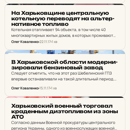
отметила коммерческий директор "Харьковгаза"
Ирина…
НОВИНИ ХАРКОВА
На Харь­ков­щи­не цен­траль­ную
ко­тель­ную пе­ре­во­дят на аль­тер­
на­тив­ное топ­ли­во
Котельная отапливает 94 объекта, в том числе 40
многоквартирных жилых домов, в которых проживают
более 6 тысяч человек, детский сад, две школы и
Олег Коваленко
22.11.17
1 хв
физкультурно-оздоровительный комплекс. Мощность
обновленной котельной составит 10 МВт.
НОВИНИ ХАРКОВА
В Харь­ков­ской об­лас­ти мо­дер­ни­
зи­ро­ва­ли бен­зи­новый завод
Следует отметить, что на этот раз Шебелинский ГПЗ
впервые останавливали на такой длительный период.
За это время было выполнено огромный объем работ по
Олег Коваленко
15.11.17
1 хв
текущему техническому обслуживанию, ревизии и
ремонта технологического…
НОВИНИ ХАРКОВА
Харь­ков­ский во­енный тор­го­вал
кра­денным диз­топ­ли­вом из зоны
АТО
Согласно данным Военной прокуратуры центрального
региона Украины, одного из военнослужащих военной