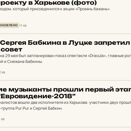
ро­ек­ту в Харь­ко­ве (фото)
ородом, который присоединился к акции «Промінь бажань».
1 хв
ОНОВЛЕНО
Сергея Баб­ки­на в Луцке зап­ре­тил
 совет
на 29 мая был запланирован показ спектакля «Dracula», главные рол
ей и Снежана Бабкины.
1 хв
кие муз­ыканты прошли первый эта
Ев­ро­ви­де­ние-2018”
иналистов вошли два исполнителя из Харькова: участники двух прош
группа Pur:Pur и Сергей Бабкин.
1 хв