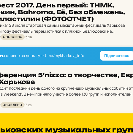
ест 2017. День первый: ТНМК,
ин, Bahroma, Её, Без об­ме­жень,
 плас­ти­лин (ФОТООТЧЕТ)
ника” 28 июля стартовал самый масштабный фестиваль Харькова
 году фестиваль перемистился с пляжной Безлюдовки на
3 хв
ханику”, расположенную в полуразрушенных цехах завода имени
ОНОВЛЕНО
головне за день тут · t.me/mykharkov_info
Підписатись
m.
­рен­ция 5’nizza: о твор­чес­тве, Ев­
Харь­ко­ве
одит последний день одного из крупнейших музыкальных событий э
as Weekend”. В нем приняло участие более 130 групп и исполнителей 
 том…
3 хв
ОНОВЛЕНО
рь­ков­ских муз­ыкальных гру