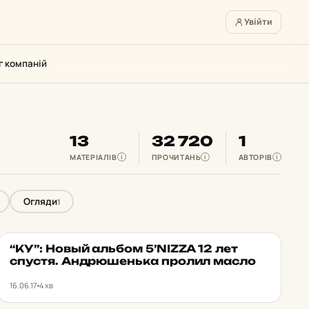
Увійти
г компаній
13
32 720
1
МАТЕРІАЛІВ
ПРОЧИТАНЬ
АВТОРІВ
i
i
i
Огляди
1
“КУ”: Новый альбом 5’NIZZA 12 лет
ЗНАМЕНИТІ ЖИТЕЛІ
★ ОБРАНЕ
спустя. Ан­дрю­шень­ка пролил масло
16.06.17
4 хв