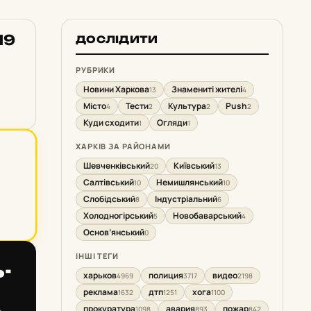
19
ДОСЛІДИТИ
РУБРИКИ
Новини Харкова
Знамениті жителі
13
4
Місто
Тести
Культура
Push
4
2
2
2
Куди сходити
Огляди
1
1
ХАРКІВ ЗА РАЙОНАМИ
Шевченківський
Київський
20
13
Салтівський
Немишлянський
10
10
Слобідський
Індустріальний
8
6
Холодногірський
Новобаварський
5
4
Основ’янський
0
ІНШІ ТЕГИ
ь­
харьков
полиция
видео
4969
3717
2198
реклама
дтп
хога
1632
1251
1100
.
прокуратура
авария
пожар
1098
893
842