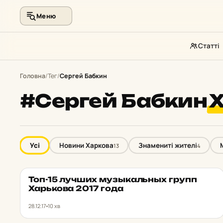
Меню
Статті
Перейти
до
Головна
/
Тег
/
Сергей Бабкин
контенту
#Сергей Бабкин
Х
Усі
Новини Харкова
Знамениті жителі
13
4
Топ-15 лучших муз­ыкальных групп
ЗНАМЕНИТІ ЖИТЕЛІ
★ ОБРАНЕ
Харь­ко­ва 2017 года
28.12.17
10 хв