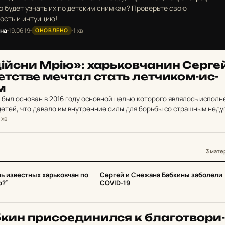
ко будет узнать их по детским снимкам? Проверьте свою
ость и интуицию!
ина
19.06.19
1 хв
ОНОВЛЕНО
й­сни Мрію»: харь­ков­ча­нин Серге
т­стве мечтал стать лет­чи­ком-ис­
м
был основан в 2016 году основной целью которого являлось исполн
етей, что давало им внутренние силы для борьбы со страшным неду
 хв
ии проекта выявилось…
3 мате
3
шь известных харьковчан по
Сергей и Снежана Бабкины заболели
о?”
COVID-19
ин при­со­е­ди­нил­ся к бла­гот­во­ри­