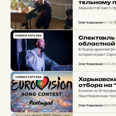
тель­но­му п
Харьков стал уже 5 г
Олег Коваленко
5.11.18
НОВИНИ ХАРКОВА
Спек­такль 
об­лас­тной
В Луцком драмтеатре 
которой играют Серг
Олег Коваленко
16.04.18
НОВИНИ ХАРКОВА
Харь­ков­с
отбора на “
В список из 18 полуф
Нацотборов инди-поп-
Олег Коваленко
16.01.18