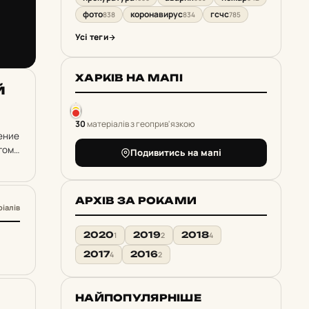
фото
коронавирус
гсчс
838
834
785
Усі теги
ХАРКІВ НА МАПІ
й
30
матеріалів з геоприв'язкою
ение
гом.
Подивитись на мапі
АРХІВ ЗА РОКАМИ
ріалів
2020
2019
2018
1
2
4
2017
2016
4
2
НАЙПОПУЛЯРНІШЕ