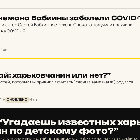
е­жа­на Баб­кины за­бо­ле­ли COVID-
 и актер Сергей Бабкин, и его жена Снежана получили получили
на COVID-19.
2 хв
ай: харь­ков­ча­нин или нет?”
остей, которых мы привыкли считать "своими земляками", родился
.19
1 хв
ОНОВЛЕНО
 “Уга­да­ешь из­вестных хар
ан по дет­ско­му фото?”
видим знаменитостей по телевизору, в фильмах, на фотографиях..