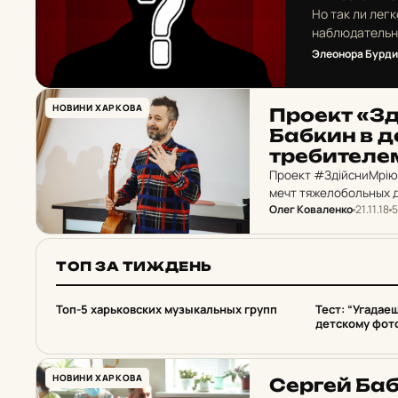
Но так ли лег
наблюдательн
Элеонора Бурд
НОВИНИ ХАРКОВА
Проект «Зді
Бабкин в де
тре­би­те­ле
Проект #ЗдійсниМрію 
мечт тяжелобольных д
Олег Коваленко
21.11.18
5
В процессе реализац
ТОП ЗА ТИЖДЕНЬ
1
2
Топ-5 харьковских музыкальных групп
Тест: “Угадае
детскому фот
НОВИНИ ХАРКОВА
Сергей Бабк