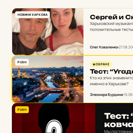
НОВИНИ ХАРКОВА
Сергей и Сн
Харьковский музыкант
положительные тесты 
Олег Коваленко
27.08.20
PUSH
ОБРАНЕ
Тест: “Угад
Кто из этих знаменит
именно в Харькове?
Элеонора Бурдина
16.08
PUSH
Тест:
ков­ч
Мы постоянно 