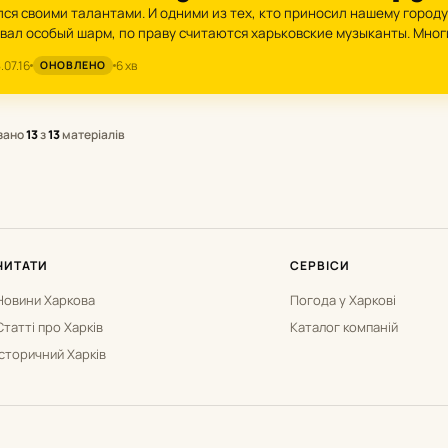
лся своими талантами. И одними из тех, кто приносил нашему городу
вал особый шарм, по праву считаются харьковские музыканты. Мног
лько у себя…
.07.16
6 хв
ОНОВЛЕНО
зано
13
з
13
матеріалів
ЧИТАТИ
СЕРВІСИ
Новини Харкова
Погода у Харкові
Статті про Харків
Каталог компаній
Історичний Харків