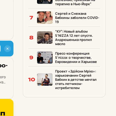
терапию в Нью-Йорк”
Сергей и Снежана
7
Бабкины заболели COVID-
19
“КУ”: Новый альбом
5’NIZZA 12 лет спустя.
8
Андрюшенька пролил
масло
✕
Пресс-конференция
9
5’nizza: о творчестве,
Евровидении и Харькове
ро­
Проект «Здійсни Мрію»:
харьковчанин Сергей
того
10
Бабкин в детстве мечтал
из
стать летчиком-
истребителем
пп