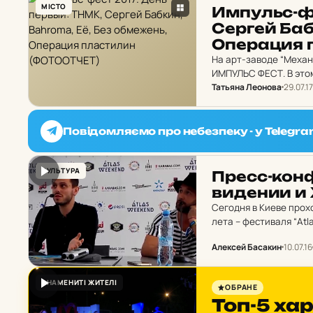
МІСТО
Им­пульс-ф
Сергей Бабк
Опе­ра­ция
На арт-заводе “Меха
ИМПУЛЬС ФЕСТ. В этом
Татьяна Леонова
29.07.17
урбанистическую “Ме
Малышева .…
Повідомляємо про небезпеку - у Telegra
КУЛЬТУРА
Пресс-кон­фе
ви­де­нии и 
Сегодня в Киеве прох
лета – фестиваля “Atl
разных стран мира, в
Алексей Басакин
10.07.16
ЗНАМЕНИТІ ЖИТЕЛІ
ОБРАНЕ
Топ-5 ха