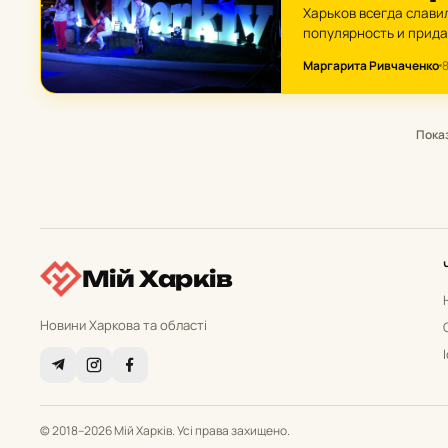
Харьков всегда слави
популярность и прида
из них признаны не то
Маргарита Ривчаченко
8
Пока
Мій Харків
Новини Харкова та області
© 2018–2026 Мій Харків. Усі права захищено.