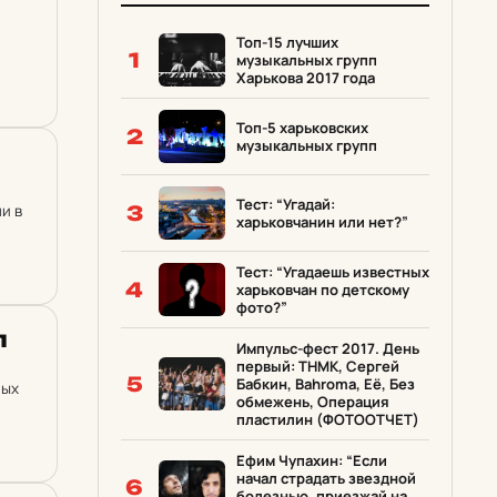
Топ-15 лучших
1
музыкальных групп
Харькова 2017 года
Топ-5 харьковских
2
музыкальных групп
Тест: “Угадай:
и в
3
харьковчанин или нет?”
Тест: “Угадаешь известных
4
харьковчан по детскому
фото?”
п
Импульс-фест 2017. День
первый: ТНМК, Сергей
5
Бабкин, Bahroma, Её, Без
лых
обмежень, Операция
пластилин (ФОТООТЧЕТ)
Ефим Чупахин: “Если
начал страдать звездной
6
болезнью, приезжай на