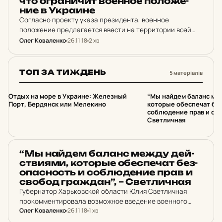
что ог­ра­ни­чит во­ен­ное по­ло­же­
ние в Ук­ра­и­не
Согласно проекту указа президента, военное
положение предлагается ввести на территории всей
страны с 26 ноября 2018 года до 26 января 2019 года с
Олег Коваленко
26.11.18
2 хв
правом временного ограничения конституционных прав
и свобод…
ТОП ЗА ТИЖДЕНЬ
5 матеріалів
1
2
Отдых на море в Украине: Железный
“Мы найдем баланс ме
Порт, Бердянск или Мелекино
которые обеспечат бе
соблюдение прав и сво
Светличная
НОВИНИ ХАРКОВА
“Мы найдем баланс между дей­
стви­я­ми, ко­тор­ые обес­пе­чат бе­з­
о­пас­ность и соб­лю­де­ние прав и
свобод граж­дан”, – Свет­лич­ная
Губернатор Харьковской области Юлия Светличная
прокомментировала возможное введение военного
Олег Коваленко
26.11.18
1 хв
положения в Украине.