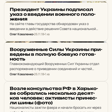
НОВИНИ ХАРКОВА
Пре­зи­дент Ук­ра­ины под­пи­сал
указ о вве­де­нии во­ен­но­го по­ло­
же­ния
На сайте главы государства обнародован указ о
введении в действие решения Совета национальной
безопасности и обороны Украины от 26 ноября 2018
Олег Коваленко
26.11.18
1 хв
года "О чрезвычайных мерах по обеспечению
государственного суверенитета и…
НОВИНИ ХАРКОВА
Во­о­ру­жен­ные Силы Ук­ра­ины при­
ве­дены в полную боевую го­тов­
ность
Главнокомандующий Вооруженных Сил Украины отдал
распоряжение о приведении соединений и частей
Вооруженных Сил Украины в боевую готовность
Олег Коваленко
26.11.18
1 хв
"полная".
НОВИНИ ХАРКОВА
Возле кон­суль­ства РФ в Харь­ко­
ве соб­ра­лись не­с­коль­ко де­сят­
ков че­ло­век: ак­ти­висты при­нес­
ли шины (фото)
Националисты зажгли фаера и начали бросать их через