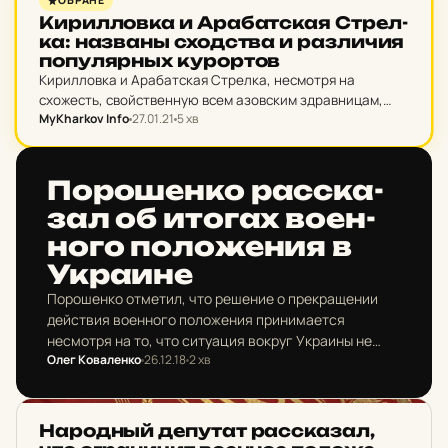
ОБРАНЕ
Ки­рил­лов­ка и Ара­бат­ская Стрел­
ка: наз­ваны сход­ства и раз­ли­чия
по­пу­лярных ку­рор­тов
Кирилловка и Арабатская Стрелка, несмотря на
схожесть, свойственную всем азовским здравницам,
MyKharkov Info
27.01.21
5 хв
отличаются как по природным данным, так и по
формату отдыха в целом. Эксперты проектов
Кирилловка.Укр и НМП «Арабатская Стрелка»…
НОВИНИ ХАРКОВА
По­ро­шен­ко рас­ска­
зал об итогах во­ен­
но­го по­ло­же­ния в
Ук­ра­и­не
Порошенко отметил, что решение о прекращении
действия военного положения принимается
несмотря на то, что ситуация вокруг Украины не
Олег Коваленко
26.12.18
2 хв
очень изменилась.
НОВИНИ ХАРКОВА
На­родный де­пу­тат рас­ска­зал,