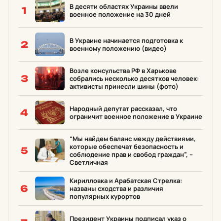
В десяти областях Украины ввели
1
военное положение на 30 дней
В Украине начинается подготовка к
2
военному положению (видео)
Возле консульства РФ в Харькове
3
собрались несколько десятков человек:
активисты принесли шины (фото)
Народный депутат рассказал, что
4
ограничит военное положение в Украине
“Мы найдем баланс между действиями,
которые обеспечат безопасность и
5
соблюдение прав и свобод граждан”, –
Светличная
Кирилловка и Арабатская Стрелка:
6
названы сходства и различия
популярных курортов
Президент Украины подписал указ о