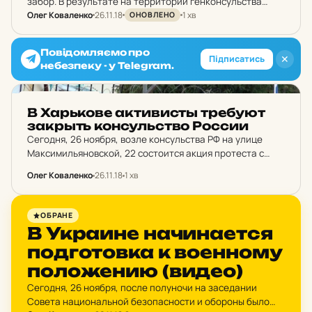
забор. В результате на территории генконсульства
Олег Коваленко
26.11.18
1 хв
вспыхнул пожар. Также, активисты зажгли шины.
ОНОВЛЕНО
Повідомляємо про
✕
Підписатись
небезпеку - у Telegram.
НОВИНИ ХАРКОВА
В Харь­ко­ве ак­ти­висты тре­бу­ют
закрыть кон­суль­ство России
Сегодня, 26 ноября, возле консульства РФ на улице
Максимильяновской, 22 состоится акция протеста с
требованием закрытия консульства.
Олег Коваленко
26.11.18
1 хв
НОВИНИ ХАРКОВА
ОБРАНЕ
В Ук­ра­и­не на­чи­на­ет­ся
под­го­тов­ка к во­ен­но­му
по­ло­же­нию (видео)
Сегодня, 26 ноября, после полуночи на заседании
Совета национальной безопасности и обороны было