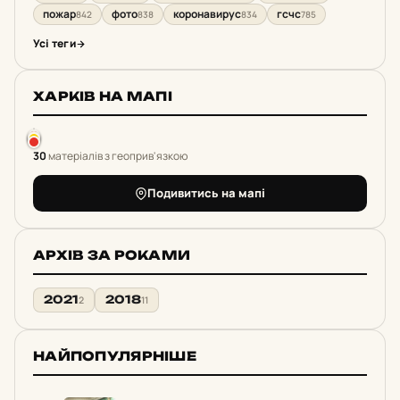
пожар
фото
коронавирус
гсчс
842
838
834
785
Усі теги
ХАРКІВ НА МАПІ
30
матеріалів з геоприв'язкою
Подивитись на мапі
АРХІВ ЗА РОКАМИ
2021
2018
2
11
НАЙПОПУЛЯРНІШЕ