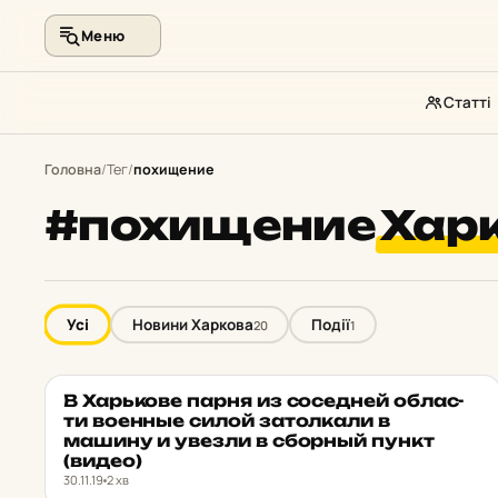
Меню
Статті
Перейти
до
Головна
/
Тег
/
похищение
контенту
#похищение
Харк
Усі
Новини Харкова
Події
20
1
В Харь­ко­ве парня из со­сед­ней об­лас­
НОВИНИ ХАРКОВА
★ ОБРАНЕ
ти во­ен­ные силой за­тол­ка­ли в
машину и увезли в сборный пункт
(видео)
30.11.19
2 хв