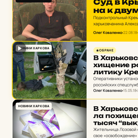
Суд в Кры
на к двум
Подконтрольный Крем
харьковчанина Алекс
в колонии-поселении.
Олег Коваленко
22.08.18
НОВИНИ ХАРКОВА
ОБРАНЕ
В Харь­ков­с
хи­ще­ние ро
ли­ти­ку Кр
Оперативники устано
российских спецслужб
Олег Коваленко
15.05.18
милиции.
НОВИНИ ХАРКОВА
В Харь­ков­с
ла по­хи­ще
тысяч “вык
Жительница Лозовой 
свое «освобождение» в