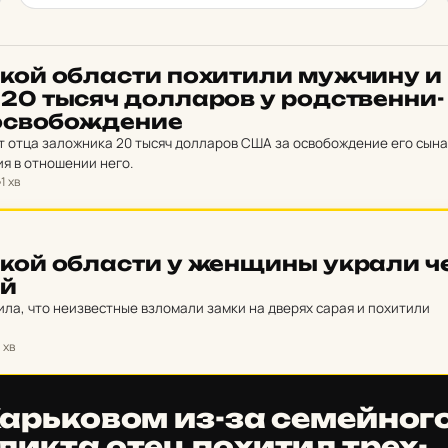
кой об­лас­ти по­хи­ти­ли муж­чи­ну и
и 20 тысяч дол­ла­ров у род­ствен­ни­
ос­во­бож­де­ние
 отца заложника 20 тысяч долларов США за освобождение его сына
я в отношении него.
1 хв
ской об­лас­ти у жен­щины украли ч
ей
ла, что неизвестные взломали замки на дверях сарая и похитили
1 хв
арь­ко­вом из-за се­мей­но­г
лик­та отец по­хи­тил трех­