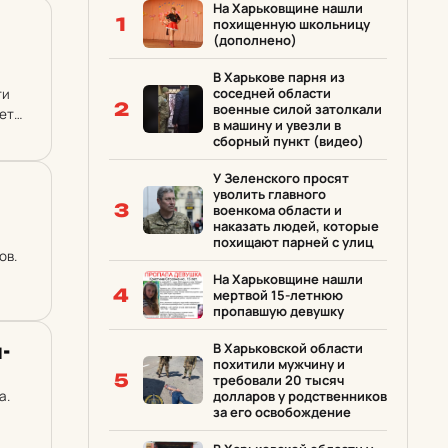
На Харьковщине нашли
1
похищенную школьницу
(дополнено)
В Харькове парня из
соседней области
ти
2
военные силой затолкали
ет
в машину и увезли в
сборный пункт (видео)
У Зеленского просят
уволить главного
3
военкома области и
наказать людей, которые
похищают парней с улиц
ов.
На Харьковщине нашли
4
мертвой 15-летнюю
пропавшую девушку
­
В Харьковской области
похитили мужчину и
5
требовали 20 тысяч
а.
долларов у родственников
за его освобождение