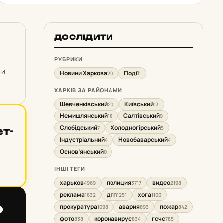
ДОСЛІДИТИ
РУБРИКИ
 и
Новини Харкова
Події
20
1
ХАРКІВ ЗА РАЙОНАМИ
Шевченківський
Київський
20
13
Немишлянський
Салтівський
10
9
Слобідський
Холодногірський
7
5
ет­
Індустріальний
Новобаварський
4
4
Основ’янський
0
ІНШІ ТЕГИ
харьков
полиция
видео
4969
3717
2198
реклама
дтп
хога
1632
1251
1100
о
прокуратура
авария
пожар
1098
893
842
фото
коронавирус
гсчс
838
834
785