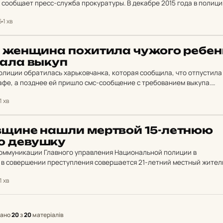
– сообщает пресс-служба прокуратуры. В декабре 2015 года в полиц
оторый сообщил что его жена пошла…
6
1 хв
е жен­щи­на по­хи­ти­ла чужого ре­бен
­ва­ла выкуп
олиции обратилась харьковчанка, которая сообщила, что отпустила
кафе, а позднее ей пришло смс-сообщение с требованием выкупа.
лось в тот же день задержать…
1 хв
в­щи­не нашли мер­твой 15-летнюю
ю де­вуш­ку
коммуникации Главного управления Национальной полиции в
 в совершении преступления совершается 21-летний местный жител
 Краснокутске местная жительница обратилась с сообщением о
1 хв
зано
20
з
20
матеріалів