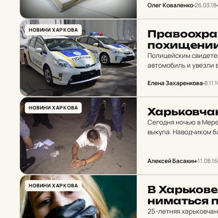
Олег Коваленко
26.03.18
НОВИНИ ХАРКОВА
Пра­во­ох­ра
по­хи­ще­ни
Полицейским свидетел
автомобиль и увезли 
облуправления Нацпол
Елена Захаренкова
8.11.
НОВИНИ ХАРКОВА
Харь­ков­ча
Сегодня ночью в Мер
выкупа. Наводчиком б
Facebook глава облу
Алексей Басакин
11.08.16
НОВИНИ ХАРКОВА
В Харь­ко­ве
ни­мать­ся п
25-летняя харьковчан