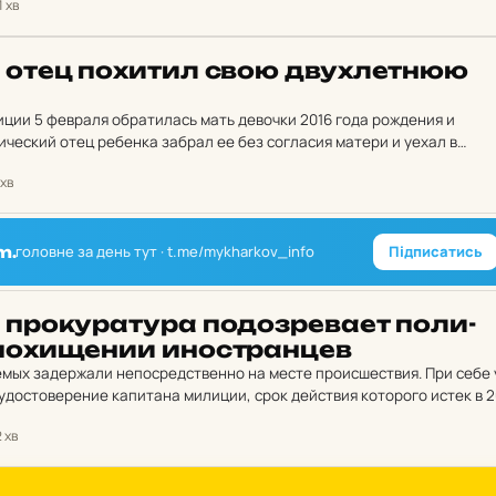
1 хв
е отец по­хи­тил свою двух­лет­нюю
иции 5 февраля обратилась мать девочки 2016 года рождения и
ический отец ребенка забрал ее без согласия матери и уехал в
ении. Его телефон…
 хв
головне за день тут · t.me/mykharkov_info
Підписатись
m.
 про­ку­ра­ту­ра по­доз­ре­ва­ет по­ли­
по­хи­ще­нии инос­тран­цев
мых задержали непосредственно на месте происшествия. При себе 
достоверение капитана милиции, срок действия которого истек в 2
 задержанного, документ остался после увольнения…
2 хв