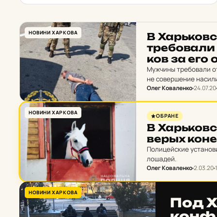
НОВИНИ ХАРКОВА
В Харь­ков­с
тре­бо­ва­л
ков за его 
Мужчины требовали от
не совершение насили
Олег Коваленко
24.07.20
НОВИНИ ХАРКОВА
ОБРАНЕ
В Харь­ков­
верых кон
Полицейские установи
лошадей.
Олег Коваленко
2.03.20
НОВИНИ ХАРКОВА
Под Х
кон­ф