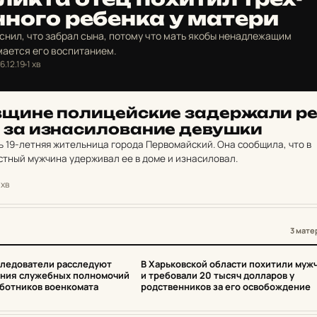
­но­го ре­бен­ка у матери
нил, что забрал сына, потому что мать якобы ненадлежащим
мается его воспитанием.
6.12.19
1 хв
­щи­не по­ли­цей­ские за­дер­жа­ли ре
 за из­на­си­ло­ва­ние де­вуш­ки
 19-летняя жительница города Первомайский. Она сообщила, что в
стный мужчина удерживал ее в доме и изнасиловал.
 хв
3 мате
3
следователи расследуют
В Харьковской области похитили муж
ния служебных полномочий
и требовали 20 тысяч долларов у
аботников военкомата
родственников за его освобождение