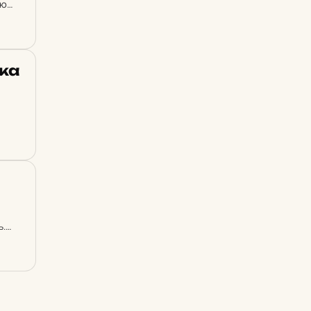
ию
­ка
ь.