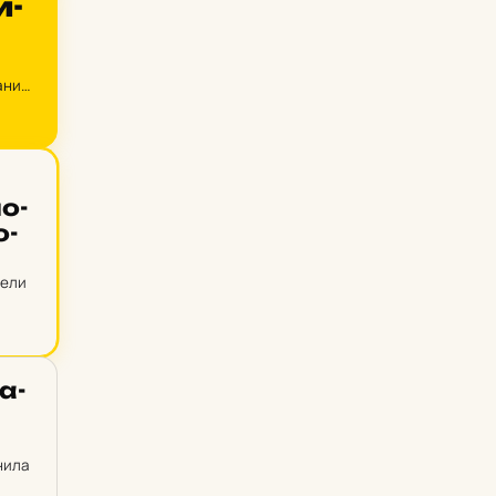
и­
ания
лю.
по­
о­
тели
а­
нила