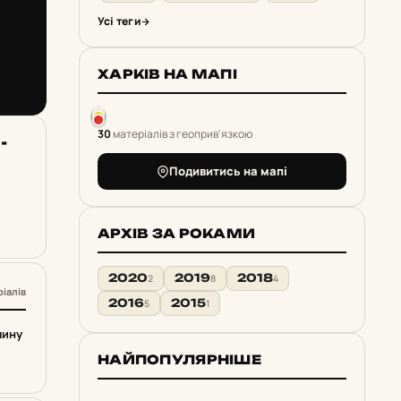
Усі теги
ХАРКІВ НА МАПІ
30
матеріалів з геоприв'язкою
­
Подивитись на мапі
АРХІВ ЗА РОКАМИ
2020
2019
2018
2
8
4
ріалів
2016
2015
5
1
чину
НАЙПОПУЛЯРНІШЕ