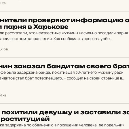
1 хв
­ни­те­ли про­ве­ря­ют ин­фор­ма­цию 
и парня в Харь­ко­ве
и рассказали, что неизвестные мужчины насильно посадили парня 
в неизвестном направлении. Как сообщили в пресс-службе
иции, вечером 7 ноября и сегодня утром в дежурную часть…
16
1 хв
­нин за­ка­зал бан­ди­там своего бра
ефе была задержана банда, похитившая 30-летнего мужчину ради
андитов стал брат потерпевшего, – сообщил на своей странице в
правления полиции Анатолий Дмитриев. Родственник…
1 хв
 по­хи­ти­ли де­вуш­ку и зас­та­ви­ли з
рос­ти­ту­ци­ей
ка задержана по обвинению в похищении человека, ее подельник