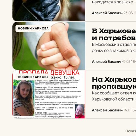
находится в розыске 
обратился мужчина, к
Алексей Басакин
23.06.1
НОВИНИ ХАРКОВА
В Харь­ко­в
и пот­ре­бо
В Московский отдел п
дочку со знакомой в 
Правоохранителям уда
Алексей Басакин
9.03.16
НОВИНИ ХАРКОВА
На Харь­ко
про­пав­шу
Как сообщает отдел 
Харьковской области,
Напомним, 2 ноября в
Алексей Басакин
14.11.15
пропаже…
Пока