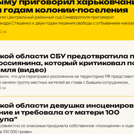
му при­го­во­рил харь­ков­ча­н
 годам ко­ло­нии-по­се­ле­ния
лю Центральный районный суд Симферополя приговорил
андра Стешенко к двум годам лишения свободы с отбыванием наказ
 Об этом сообщает пресс-служба ФСБ России по Крыму и Севастопо
2 хв
кой об­лас­ти СБУ пре­д­от­вра­ти­ла 
с­си­я­ни­на, ко­торый кри­ти­ко­вал п
емля (видео)
вили, что для переправки россиянина на территорию РФ представи
 наняли группу местных жителей во главе с бывшим сотрудником
2 хв
кой об­лас­ти де­вуш­ка ин­сце­ни­ро­в
­ние и тре­бо­ва­ла от матери 100
упа”
совместно со знакомым придумала собственное «похищение» и оце
 100 000 гривен.