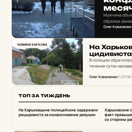
ме­сяч
Мужчина объяс
образом зани
Олег Коваленко
НОВИНИ ХАРКОВА
На Харь­ков
ци­ди­вис­та
В полицию обратилась
течение суток неизве
Олег Коваленко
11.07.19
1
ТОП ЗА ТИЖДЕНЬ
1
2
На Харьковщине полицейские задержали
Харьковские 
рецидивиста за изнасилование девушки
факт превыше
со стороны р