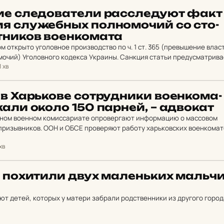
ие сле­до­ва­те­ли рас­сле­ду­ют факт
я слу­жебных пол­но­мо­чий со сто­
ни­ков во­ен­ко­ма­та
 открыто уголовное производство по ч. 1 ст. 365 (превышение влас
очий) Уголовного кодекса Украины. Санкция статьи предусматрива
1 хв
на срок до 5 лет или лишения…
Харь­ко­ве сот­руд­ни­ки во­ен­ко­ма­
жа­ли около 150 парней, – ад­во­кат
тном военном комиссариате опровергают информацию о массовом
призывников. ООН и ОБСЕ проверяют работу харьковских военкомат
 хв
 по­хи­ти­ли двух ма­лень­ких маль­чи
ют детей, которых у матери забрали родственники из другого город