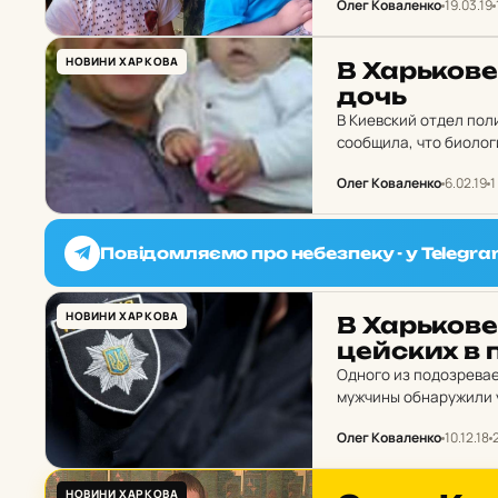
Олег Коваленко
19.03.19
НОВИНИ ХАРКОВА
В Харь­ко­в
дочь
В Киевский отдел пол
сообщила, что биолог
неизвестном направл
Олег Коваленко
6.02.19
1
Повідомляємо про небезпеку - у Telegra
НОВИНИ ХАРКОВА
В Харь­ко­ве
цей­ских в 
Одного из подозревае
мужчины обнаружили у
году. По объяснениям
Олег Коваленко
10.12.18
НОВИНИ ХАРКОВА