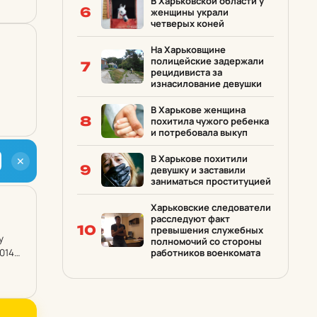
В Харьковской области у
6
женщины украли
четверых коней
На Харьковщине
полицейские задержали
7
рецидивиста за
изнасилование девушки
В Харькове женщина
8
похитила чужого ребенка
и потребовала выкуп
В Харькове похитили
✕
9
девушку и заставили
заниматься проституцией
Харьковские следователи
расследуют факт
10
превышения служебных
у
полномочий со стороны
014
работников военкомата