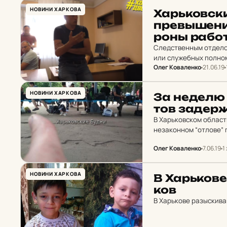
НОВИНИ ХАРКОВА
Харь­ков­ск
прев­ыше­ни
роны ра­бот­
Следственным отделом
или служебных полном
Олег Коваленко
21.06.19
ограничение свободы 
НОВИНИ ХАРКОВА
За неделю в 
тов за­дер­
В Харьковском облас
незаконном “отлове” 
Олег Коваленко
7.06.19
1
НОВИНИ ХАРКОВА
В Харь­ко­ве
ков
В Харькове разыскива