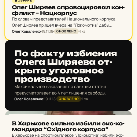
ОБРАНЕ
Олег Ширяев спро­во­ци­ро­вал кон­
фликт – Нац­кор­пус
По словам представителей Национального корпуса,
Олег Ширяев пришел вчера на "Локомотив" дабы
совершить давление на свидетелей его преступлений,
Олег Коваленко
19.11.18
1 хв
ОНОВЛЕНО
чем и спровоцировал конфликт.
НОВИНИ ХАРКОВА
По факту из­би­е­ния
Олега Ши­ря­е­ва от­
крыто уго­лов­ное
про­из­вод­ство
Максимальное наказание по санкции статьи
предусматривает до 4 лет лишения свободы.
Олег Коваленко
19.11.18
1 хв
ОНОВЛЕНО
НОВИНИ ХАРКОВА
В Харь­ко­ве сильно избили экс-ко­
ман­ди­ра “Схід­но­го кор­пу­са”
В Харькове на спорткомплексе "Локомотив" избили экс-