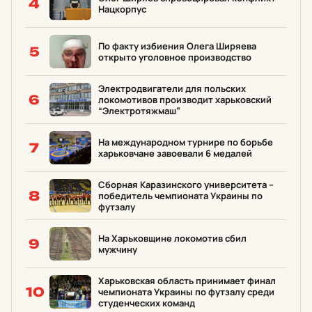
4
Нацкорпус
По факту избиения Олега Ширяева
5
открыто уголовное производство
Электродвигатели для польских
6
локомотивов производит харьковский
“Электротяжмаш”
На международном турнире по борьбе
7
харьковчане завоевали 6 медалей
Сборная Каразинского университета –
8
победитель чемпионата Украины по
футзалу
На Харьковщине локомотив сбил
9
мужчину
Харьковская область принимает финал
10
чемпионата Украины по футзалу среди
студенческих команд