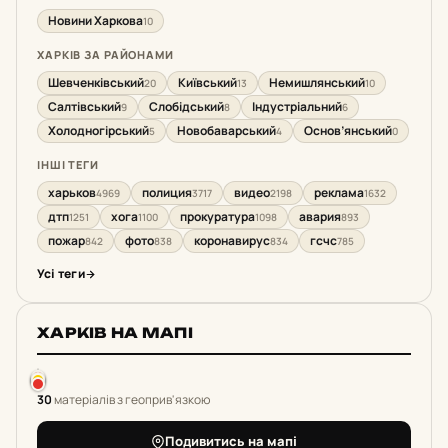
Новини Харкова
10
ХАРКІВ ЗА РАЙОНАМИ
Шевченківський
Київський
Немишлянський
20
13
10
Салтівський
Слобідський
Індустріальний
9
8
6
Холодногірський
Новобаварський
Основ’янський
5
4
0
ІНШІ ТЕГИ
харьков
полиция
видео
реклама
4969
3717
2198
1632
дтп
хога
прокуратура
авария
1251
1100
1098
893
пожар
фото
коронавирус
гсчс
842
838
834
785
Усі теги
ХАРКІВ НА МАПІ
30
матеріалів з геоприв'язкою
Подивитись на мапі