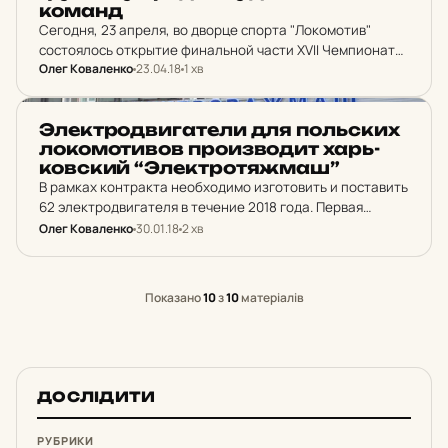
команд
Сегодня, 23 апреля, во дворце спорта "Локомотив"
состоялось открытие финальной части ХVІІ Чемпионата
Олег Коваленко
23.04.18
1 хв
Украины по футзалу среди ВУЗзов. В «финале четырех»
встречаются сильнейшие команды из Харькова, Львова,
Сум и Ивано-Франковска.
НОВИНИ ХАРКОВА
Элек­трод­ви­га­те­ли для поль­ских
ло­ко­мо­ти­вов про­из­во­дит харь­
ков­ский “Элек­тро­тяж­маш”
В рамках контракта необходимо изготовить и поставить
62 электродвигателя в течение 2018 года. Первая
партия в количестве шести штук будет отгружена
Олег Коваленко
30.01.18
2 хв
заказчику уже в январе.
Показано
10
з
10
матеріалів
ДОСЛІДИТИ
РУБРИКИ