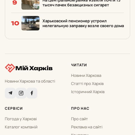
На Центральном рынке изъяли почти 13
9
тысяч пачек безакцизных сигарет
Харьковский пенсионер устроил
10
нелегальную заправку возле своего дома
ЧИТАТИ
Мій Харків
Новини Харкова
Новини Харкова та області
Статті про Харків
Історичний Харків
СЕРВІСИ
ПРО НАС
Погода у Харкові
Про сайт
Каталог компаній
Реклама на сайті