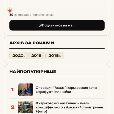
30
матеріалів з геоприв'язкою
Подивитись на мапі
АРХІВ ЗА РОКАМИ
2020
2019
2018
2
1
12
НАЙПОПУЛЯРНІШЕ
Операция “Акциз”: харьковские копы
1
штрафуют наливайки
В харьковских магазинах изъяли
2
контрафактного табака на 10 млн гривен
(фото)