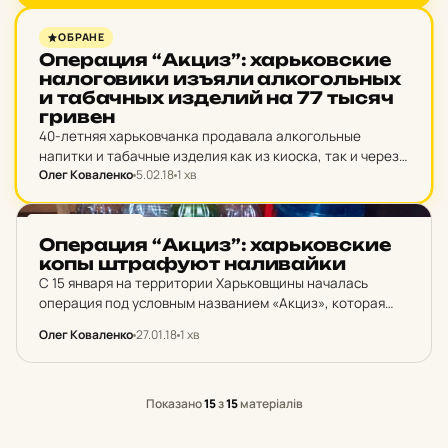
изделий.
НОВИНИ ХАРКОВА
ОБРАНЕ
Опе­ра­ция “Акциз”: харь­ков­ские
на­ло­го­ви­ки изъяли ал­ко­гольных
и та­бачных из­де­лий на 77 тысяч
гривен
40-летняя харьковчанка продавала алкогольные
напитки и табачные изделия как из киоска, так и через
Олег Коваленко
5.02.18
1 хв
Интернет, не имея при этом ни регистрации в качестве
субъекта предпринимательской деятельности, ни
лицензии на право…
НОВИНИ ХАРКОВА
Опе­ра­ция “Акциз”: харь­ков­ские
копы штра­фу­ют на­ли­вай­ки
С 15 января на территории Харьковщины началась
операция под условным названием «Акциз», которая
продлится до 1 июня.
Олег Коваленко
27.01.18
1 хв
Показано
15
з
15
матеріалів