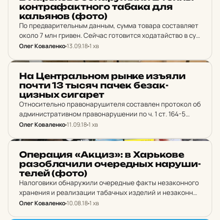
кон­тра­фак­тно­го табака для
каль­я­нов (фото)
По предварительным данным, сумма товара составляет
около 7 млн гривен. Сейчас готовится ходатайство в суд
о наложении ареста на изъятое имущество.
Олег Коваленко
13.09.18
1 хв
НОВИНИ ХАРКОВА
На Цен­траль­ном рынке изъяли
почти 13 тысяч пачек бе­з­ак­
цизных си­га­рет
Относительно правонарушителя составлен протокол об
административном правонарушении по ч. 1 ст. 164-5
КУоАП.
Олег Коваленко
11.09.18
1 хв
НОВИНИ ХАРКОВА
Опе­ра­ция «Акциз»: в Харь­ко­ве
ра­зоб­ла­чи­ли оче­редных на­ру­ши­
те­лей (фото)
Налоговики обнаружили очередные факты незаконного
хранения и реализации табачных изделий и незаконно
ввезенных в Украину элитных ликеро-водочных
Олег Коваленко
10.08.18
1 хв
изделий.