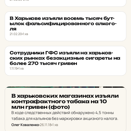
В Харь­ко­ве изъяли восемь тысяч бут­
НОВИНИ ХАРКОВА
★ ОБРАНЕ
ылок фаль­си­фи­ци­ро­ван­но­го ал­ко­го­
ля
21.02.20
1 хв
Сот­руд­ни­ки ГФС изъяли на харь­ков­
НОВИНИ ХАРКОВА
★ ОБРАНЕ
ских рынках бе­з­ак­циз­ные си­га­реты на
более 270 тысяч гривен
1.11.19
1 хв
НОВИНИ ХАРКОВА
В харь­ков­ских ма­га­зи­нах изъяли
кон­тра­фак­тно­го табака на 10
млн гривен (фото)
В ходе следственных действий обнаружено 4,5 тонны
табака для кальянов без маркировки акцизного налога.
Олег Коваленко
26.11.18
1 хв