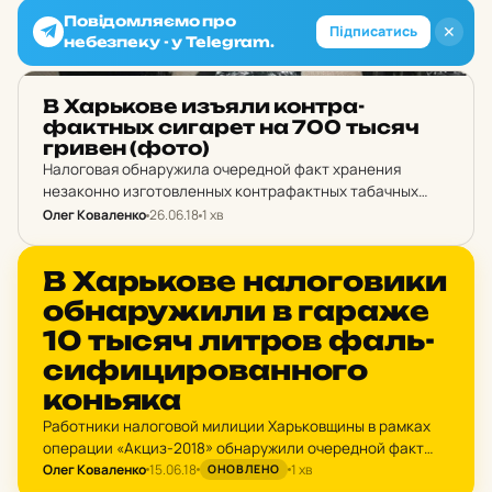
Повідомляємо про
✕
Підписатись
небезпеку - у Telegram.
НОВИНИ ХАРКОВА
В Харь­ко­ве изъяли кон­тра­
фактных си­га­рет на 700 тысяч
гривен (фото)
Налоговая обнаружила очередной факт хранения
незаконно изготовленных контрафактных табачных
изделий без марок акцизного налога.
Олег Коваленко
26.06.18
1 хв
НОВИНИ ХАРКОВА
В Харь­ко­ве на­ло­го­ви­ки
об­на­ру­жи­ли в гараже
10 тысяч литров фаль­
си­фи­ци­ро­ван­но­го
конь­я­ка
Работники налоговой милиции Харьковщины в рамках
операции «Акциз-2018» обнаружили очередной факт
Олег Коваленко
15.06.18
1 хв
хранения незаконно изготовленных ликероводочных
ОНОВЛЕНО