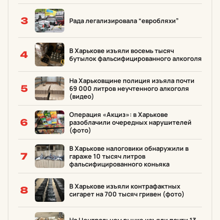
3
Рада легализировала “евробляхи”
В Харькове изъяли восемь тысяч
4
бутылок фальсифицированного алкоголя
На Харьковщине полиция изъяла почти
5
69 000 литров неучтенного алкоголя
(видео)
Операция «Акциз»: в Харькове
6
разоблачили очередных нарушителей
(фото)
В Харькове налоговики обнаружили в
7
гараже 10 тысяч литров
фальсифицированного коньяка
В Харькове изъяли контрафактных
8
сигарет на 700 тысяч гривен (фото)