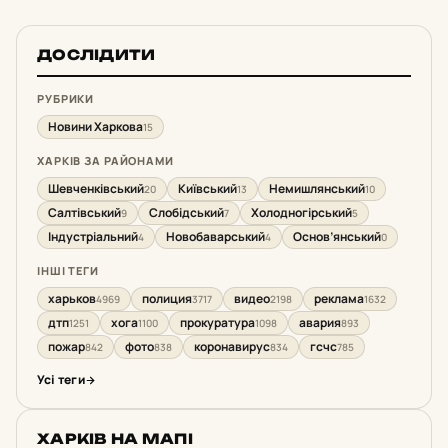
ДОСЛІДИТИ
РУБРИКИ
Новини Харкова
15
ХАРКІВ ЗА РАЙОНАМИ
Шевченківський
Київський
Немишлянський
20
13
10
Салтівський
Слобідський
Холодногірський
9
7
5
Індустріальний
Новобаварський
Основ’янський
4
4
0
ІНШІ ТЕГИ
харьков
полиция
видео
реклама
4969
3717
2198
1632
дтп
хога
прокуратура
авария
1251
1100
1098
893
пожар
фото
коронавирус
гсчс
842
838
834
785
Усі теги
ХАРКІВ НА МАПІ