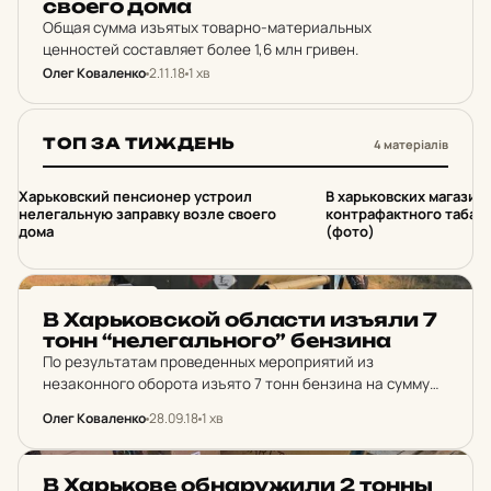
своего дома
Общая сумма изъятых товарно-материальных
ценностей составляет более 1,6 млн гривен.
Олег Коваленко
2.11.18
1 хв
ТОП ЗА ТИЖДЕНЬ
4 матеріалів
1
2
Харьковский пенсионер устроил
В харьковских магазин
нелегальную заправку возле своего
контрафактного табака
дома
(фото)
НОВИНИ ХАРКОВА
В Харь­ков­ской об­лас­ти изъяли 7
тонн “не­ле­галь­но­го” бен­зи­на
По результатам проведенных мероприятий из
незаконного оборота изъято 7 тонн бензина на сумму
около 231 тисячу гривен и автомобиль «ЗИЛ-130» на
Олег Коваленко
28.09.18
1 хв
сумму почти 405 тысяч. Общая сумма изъятых
подакцизных товаров…
НОВИНИ ХАРКОВА
В Харь­ко­ве об­на­ру­жи­ли 2 тонны