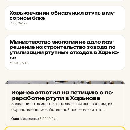
Харь­ков­ча­нин об­на­ру­жил ртуть в му­
НОВИНИ ХАРКОВА
★ ОБРАНЕ
сор­ном баке
14.06.19
1 хв
Ми­нис­тер­ство эко­ло­гии не дало раз­
НОВИНИ ХАРКОВА
★ ОБРАНЕ
ре­ше­ние на стро­и­тель­ство завода по
ути­ли­за­ции ртутных от­хо­дов в Харь­ко­
ве
30.05.19
2 хв
НОВИНИ ХАРКОВА
Кернес от­ве­тил на пе­ти­цию о пе­
ре­ра­бот­ке ртути в Харь­ко­ве
Заявление о намерениях не является основанием для
осуществления хозяйственной деятельности по
обращению с опасными отходами.
Олег Коваленко
8.02.19
2 хв