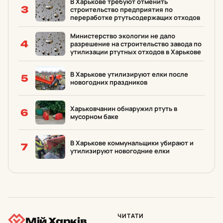
В Харькове требуют отменить
3
строительство предприятия по
переработке ртутьсодержащих отходов
Министерство экологии не дало
4
разрешение на строительство завода по
утилизации ртутных отходов в Харькове
В Харькове утилизируют елки после
5
новогодних праздников
Харьковчанин обнаружил ртуть в
6
мусорном баке
В Харькове коммунальщики убирают и
7
утилизируют новогодние елки
ЧИТАТИ
Мій Харків