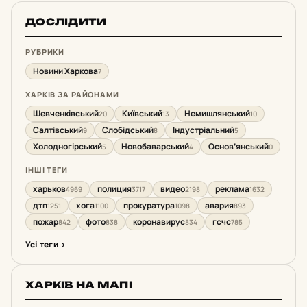
ДОСЛІДИТИ
РУБРИКИ
Новини Харкова
7
ХАРКІВ ЗА РАЙОНАМИ
Шевченківський
Київський
Немишлянський
20
13
10
Салтівський
Слобідський
Індустріальний
9
8
5
Холодногірський
Новобаварський
Основ’янський
5
4
0
ІНШІ ТЕГИ
харьков
полиция
видео
реклама
4969
3717
2198
1632
дтп
хога
прокуратура
авария
1251
1100
1098
893
пожар
фото
коронавирус
гсчс
842
838
834
785
Усі теги
ХАРКІВ НА МАПІ