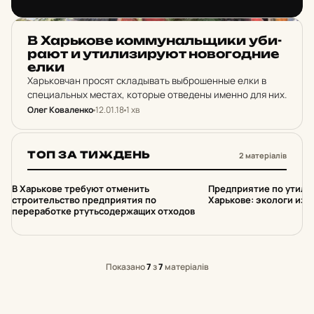
утилизации ртутьсодержащих отходов и
производстве ртути на предприятии по адресу:
НОВИНИ ХАРКОВА
Харьков, улица…
В Харь­ко­ве ком­му­наль­щи­ки уби­
ра­ют и ути­ли­зи­ру­ют но­во­год­ние
елки
Харьковчан просят складывать выброшенные елки в
специальных местах, которые отведены именно для них.
Олег Коваленко
12.01.18
1 хв
ТОП ЗА ТИЖДЕНЬ
2 матеріалів
1
2
В Харькове требуют отменить
Предприятие по утилиз
строительство предприятия по
Харькове: экологи изу
переработке ртутьсодержащих отходов
Показано
7
з
7
матеріалів