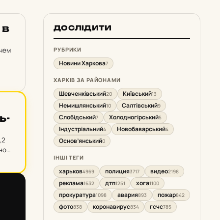
 в
ДОСЛІДИТИ
 чем
РУБРИКИ
Новини Харкова
7
ХАРКІВ ЗА РАЙОНАМИ
Шевченківський
Київський
20
13
Немишлянський
Салтівський
10
9
ь­
Слобідський
Холодногірський
7
5
Індустріальний
Новобаварський
4
4
,2
Основ’янський
0
но
ІНШІ ТЕГИ
харьков
полиция
видео
4969
3717
2198
реклама
дтп
хога
1632
1251
1100
прокуратура
авария
пожар
1098
893
842
фото
коронавирус
гсчс
838
834
785