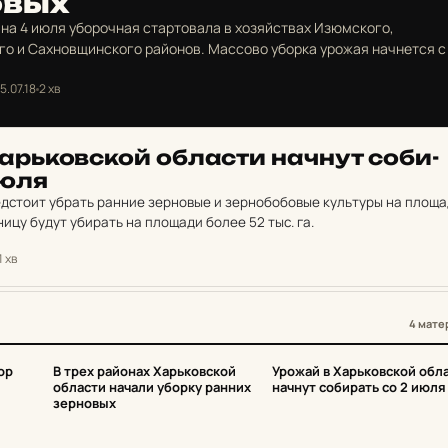
овых
на 4 июля уборочная стартовала в хозяйствах Изюмского,
о и Сахновщинского районов. Массово уборка урожая начнется с 
5.07.18
2 хв
рь­ков­ской об­лас­ти начнут со­би­
июля
едстоит убрать ранние зерновые и зернобобовые культуры на площ
еницу будут убирать на площади более 52 тыс. га.
1 хв
4 мате
3
4
ор
В трех районах Харьковской
Урожай в Харьковской обл
области начали уборку ранних
начнут собирать со 2 июля
зерновых