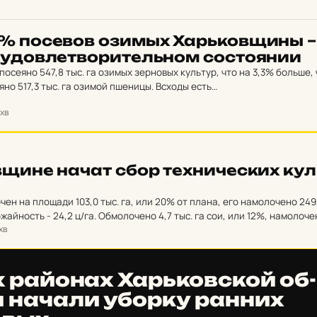
 по­се­вов озимых Харь­ков­щины –
удов­лет­во­ри­тель­ном сос­то­я­нии
посеяно 547,8 тыс. га озимых зерновых культур, что на 3,3% больше,
осеяно 517,3 тыс. га озимой пшеницы. Всходы есть…
 хв
­щи­не начат сбор тех­ни­чес­ких кул
ен на площади 103,0 тыс. га, или 20% от плана, его намолочено 249
ожайность - 24,2 ц/га. Обмолочено 4,7 тыс. га сои, или 12%, намолоче
 хв
 ра­йо­нах Харь­ков­ской об­
и начали уборку ранних