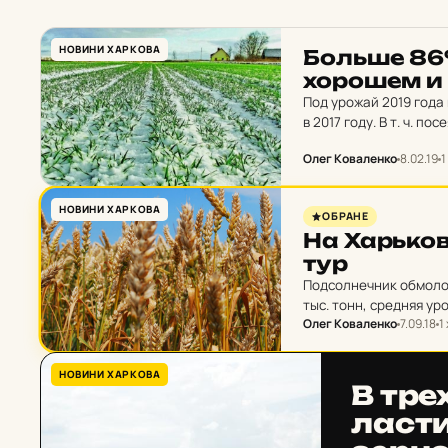
НОВИНИ ХАРКОВА
Больше 86%
хо­ро­шем и 
Под урожай 2019 года 
в 2017 году. В т. ч. п
Олег Коваленко
8.02.19
1
НОВИНИ ХАРКОВА
ОБРАНЕ
На Харь­ков
тур
Подсолнечник обмолоч
тыс. тонн, средняя ур
Олег Коваленко
7.09.18
1
9,0 тыс.…
НОВИНИ ХАРКОВА
В трех
лас­т