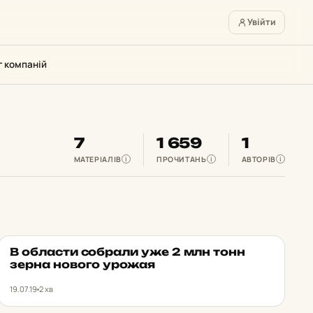
Увійти
г компаній
7
1 659
1
МАТЕРІАЛІВ
ПРОЧИТАНЬ
АВТОРІВ
i
i
i
В об­лас­ти соб­ра­ли уже 2 млн тонн
НОВИНИ ХАРКОВА
★ ОБРАНЕ
зерна нового урожая
19.07.19
2 хв