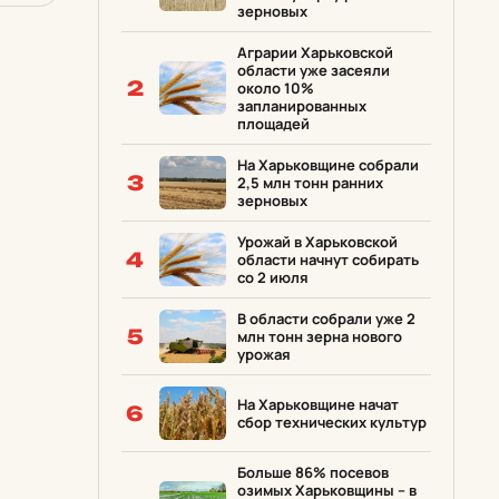
зерновых
Аграрии Харьковской
области уже засеяли
2
около 10%
запланированных
площадей
На Харьковщине собрали
3
2,5 млн тонн ранних
зерновых
Урожай в Харьковской
4
области начнут собирать
со 2 июля
В области собрали уже 2
5
млн тонн зерна нового
урожая
На Харьковщине начат
6
сбор технических культур
Больше 86% посевов
озимых Харьковщины – в