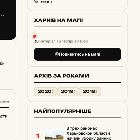
Усі теги
7-
ХАРКІВ НА МАПІ
30
матеріалів з геоприв'язкою
Подивитись на мапі
ади
АРХІВ ЗА РОКАМИ
2020
2019
2018
2
2
3
ріалів
НАЙПОПУЛЯРНІШЕ
асти
В трех районах
Харьковской области
1
начали уборку ранних