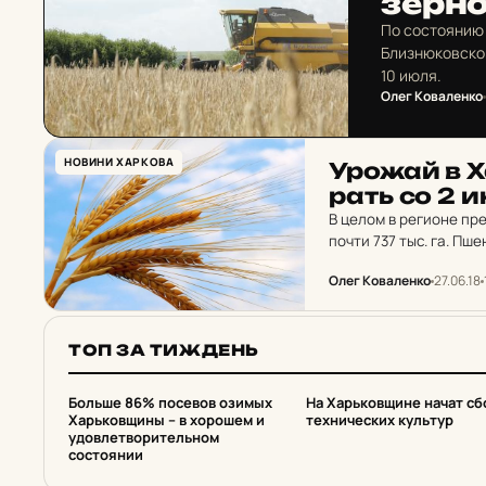
зер­н
По состоянию 
Близнюковског
10 июля.
Олег Коваленко
НОВИНИ ХАРКОВА
Урожай в Ха
рать со 2 
В целом в регионе пр
почти 737 тыс. га. Пш
Олег Коваленко
27.06.18
ТОП ЗА ТИЖДЕНЬ
1
2
Больше 86% посевов озимых
На Харьковщине начат сб
Харьковщины – в хорошем и
технических культур
удовлетворительном
состоянии