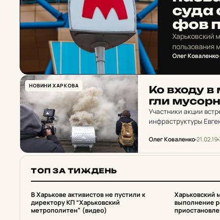
суда о
фов п
Харьковский м
пользования 
Олег Коваленко
НОВИНИ ХАРКОВА
Ко входу в 
гли му­сор
Участники акции встр
инфраструктуры Евген
тем, что харьковчане
Олег Коваленко
21.02.19
ТОП ЗА ТИЖДЕНЬ
1
2
В Харькове активистов не пустили к
Харьковский 
директору КП “Харьковский
выполнение р
метрополитен” (видео)
приостановле