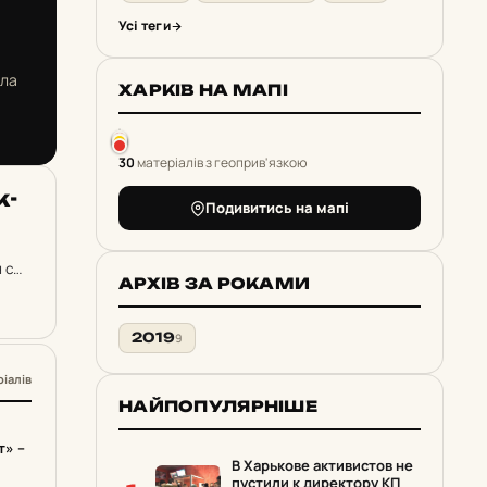
Усі теги
ила
ХАРКІВ НА МАПІ
30
матеріалів з геоприв'язкою
ж­
Подивитись на мапі
 с
АРХІВ ЗА РОКАМИ
2019
9
ріалів
НАЙПОПУЛЯРНІШЕ
т» –
В Харькове активистов не
пустили к директору КП