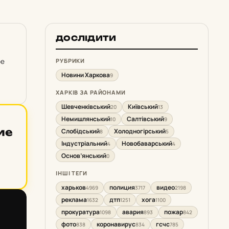
ДОСЛІДИТИ
ое
РУБРИКИ
Новини Харкова
9
ХАРКІВ ЗА РАЙОНАМИ
Шевченківський
Київський
20
13
Немишлянський
Салтівський
10
9
ие
Слобідський
Холодногірський
8
5
Індустріальний
Новобаварський
4
4
Основ’янський
0
ІНШІ ТЕГИ
харьков
полиция
видео
4969
3717
2198
реклама
дтп
хога
1632
1251
1100
прокуратура
авария
пожар
1098
893
842
фото
коронавирус
гсчс
838
834
785