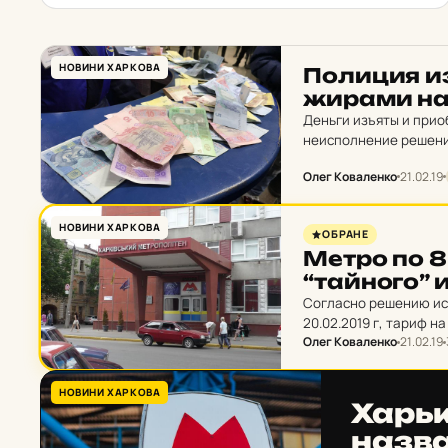
НОВИНИ ХАРКОВА
По­ли­ция и
жи­ра­ми на
Деньги изъяты и прио
неисполнение решени
Олег Коваленко
21.02.19
НОВИНИ ХАРКОВА
ОБРАНЕ
Метро по 8 
“тай­но­го” 
Согласно решению ис
20.02.2019 г, тариф н
Олег Коваленко
21.02.19
гривен.
НОВИНИ ХАРКОВА
Харь­к
назва