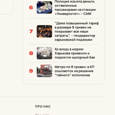
Полиция изъяла деньги,
оставленные
6
пассажирами на станции
«Университет» – СМИ
“Даже повышенный тариф
в размере 8 гривен не
7
покрывает все наши
затраты”, – гендиректор
харьковской подземки
Ко входу в мэрию
8
Харькова привезли и
подожгли мусорный бак
Метро по 8 гривен: в КП
9
ссылаются на решение
“тайного” исполкома
ПРО НАС