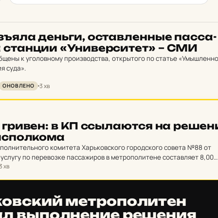
зъяла деньги, ос­тав­лен­ные пас­са­
 стан­ции «Уни­вер­си­тет» – СМИ
бщены к уголовному производства, открытого по статье «Умышленн
я суда».
3 хв
ОНОВЛЕНО
гривен: в КП ссыла­ют­ся на ре­ше­н
ис­пол­ко­ма
полнительного комитета Харьковского городского совета №88 от
а услугу по перевозке пассажиров в метрополитене составляет 8,00
3 хв
ов­ский мет­ро­по­ли­тен
л выпол­не­ние ре­ше­ния