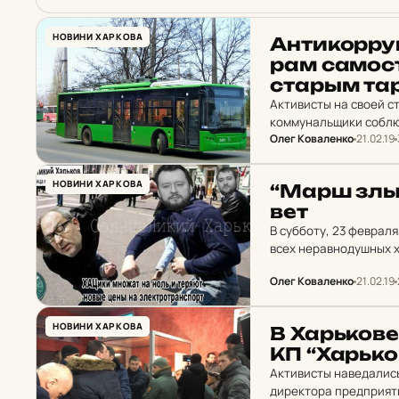
НОВИНИ ХАРКОВА
Ан­ти­кор­ру
рам са­мос­т
старым та­
Активисты на своей с
коммунальщики соблю
Олег Коваленко
21.02.19
НОВИНИ ХАРКОВА
“Марш злых 
вет
В субботу, 23 феврал
всех неравнодушных х
мэрию выполнять реш
Олег Коваленко
21.02.19
НОВИНИ ХАРКОВА
В Харь­ко­ве
КП “Харь­ко
Активисты наведались
директора предприят