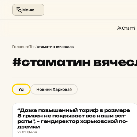
Меню
Статті
Перейти
до
Головна
/
Тег
/
стаматин вячеслав
контенту
#стаматин вячес
Усі
Новини Харкова
9
“Даже пов­ышенный тариф в раз­ме­ре
НОВИНИ ХАРКОВА
★ ОБРАНЕ
8 гривен не пок­рыва­ет все наши зат­
раты”, – ген­ди­рек­тор харь­ков­ской по­
дзем­ки
22.02.19
4 хв