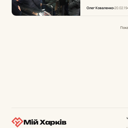
тарифов.
Олег Коваленко
20.02.19
Пок
Мій Харків