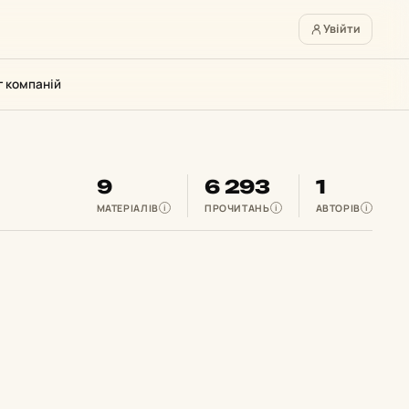
Увійти
г компаній
9
6 293
1
МАТЕРІАЛІВ
ПРОЧИТАНЬ
АВТОРІВ
i
i
i