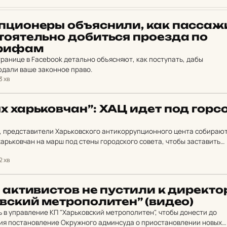
п­ци­о­неры об­ъяс­ни­ли, как пас­са­ж
о­я­тель­но до­бить­ся про­ез­да по
ри­фам
транице в Facebook детально объясняют, как поступать, дабы
дали ваше законное право.
3 хв
харь­ков­чан”: ХАЦ идет под гор­со
я, представители Харьковского антикоррупционного цента собираю
арьковчан на марш под стены городского совета, чтобы заставить
ение суда по приостановлению новых тарифов на проезд…
2 хв
 ак­ти­вис­тов не пус­ти­ли к ди­рек­то
в­ский мет­ро­по­ли­тен” (видео)
 в управление КП "Харьковский метрополитен", чтобы донести до
ия постановление Окружного админсуда о приостановлении новых