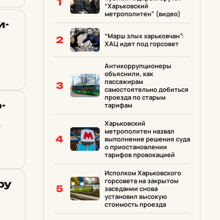
1
“Харьковский
метрополитен” (видео)
и­
“Марш злых харьковчан”:
2
ХАЦ идет под горсовет
Антикоррупционеры
объяснили, как
пассажирам
3
самостоятельно добиться
проезда по старым
­
тарифам
Харьковский
т
метрополитен назвал
4
выполнение решения суда
о приостановлении
тарифов провокацией
Исполком Харьковского
горсовета на закрытом
­ру
5
заседании снова
установил высокую
стоимость проезда