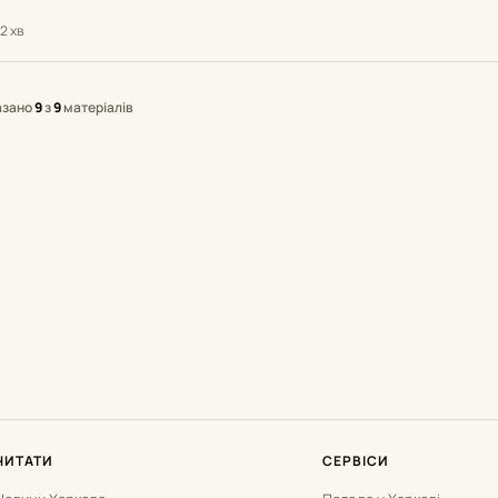
2 хв
азано
9
з
9
матеріалів
ЧИТАТИ
СЕРВІСИ