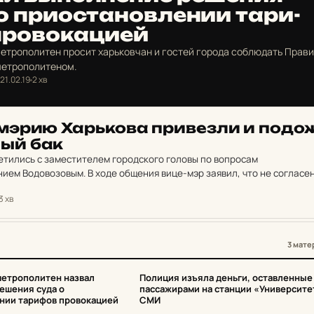
 при­ос­та­нов­ле­нии та­ри­
ро­во­ка­ци­ей
етрополитен просит харьковчан и гостей города соблюдать Прав
метрополитеном.
21.02.19
2 хв
мэрию Харь­ко­ва при­вез­ли и по­до
ный бак
етились с заместителем городского головы по вопросам
ием Водовозовым. В ходе общения вице-мэр заявил, что не согласен
 переплачивают за проезд, а также отказался…
3 хв
3 мате
3
метрополитен назвал
Полиция изъяла деньги, оставленные
ешения суда о
пассажирами на станции «Университе
нии тарифов провокацией
СМИ