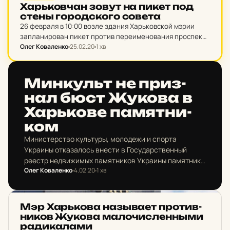
Харь­ков­чан зовут на пикет под
стены го­род­ско­го совета
26 февраля в 10:00 возле здания Харьковской мэрии
запланирован пикет против переименования проспекта
Петра Григоренко в проспект маршала Жукова.
Олег Коваленко
25.02.20
1 хв
НОВИНИ ХАРКОВА
Мин­культ не приз­
нал бюст Жукова в
Харь­ко­ве па­мят­ни­
ком
Министерство культуры, молодежи и спорта
Украины отказалось внести в Государственный
реестр недвижимых памятников Украины памятник
Олег Коваленко
4.02.20
1 хв
маршалу СССР Георгию Жукову на проспекте Петра
Григоренко в Харькове.
НОВИНИ ХАРКОВА
Мэр Харь­ко­ва наз­ыва­ет про­ти­в­
ни­ков Жукова ма­ло­чис­лен­ными
ра­ди­ка­ла­ми