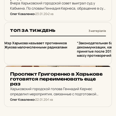
Вчера Харьковский городской совет выиграл суд у
Кабмина. По словам Геннадия Кернеса, обращение в суд
было связано с тем, что "малочисленные группки
Олег Коваленко
23.01.20
2 хв
радикалов объявили бой и памятнику Жукову, и
возращению…
ТОП ЗА ТИЖДЕНЬ
3 матеріалів
1
2
Мэр Харькова называет противников
“Законодательная база
Жукова малочисленными радикалами
декоммунизации, как 
принятые после 2013 
массу противоречий”, 
НОВИНИ ХАРКОВА
Прос­пект Гри­го­рен­ко в Харь­ко­ве
го­то­вят­ся пе­ре­и­ме­но­вать еще
раз
Харьковский городской голова Геннадий Кернес
определил мероприятия, связанные с подготовкой
переименования проспекта Петра Григоренко на
Олег Коваленко
22.01.20
1 хв
проспект Маршала Жукова.