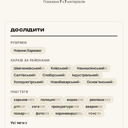
Показано
7
з
7
матеріалів
ДОСЛІДИТИ
РУБРИКИ
Новини Харкова
7
ХАРКІВ ЗА РАЙОНАМИ
Шевченківський
Київський
Немишлянський
20
13
10
Салтівський
Слобідський
Індустріальний
9
8
5
Холодногірський
Новобаварський
Основ’янський
5
4
0
ІНШІ ТЕГИ
харьков
полиция
видео
реклама
4969
3717
2198
1632
дтп
хога
прокуратура
авария
1251
1100
1098
893
пожар
фото
коронавирус
гсчс
842
838
834
785
Усі теги