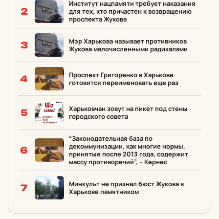
Институт нацпамяти требует наказания
2
для тех, кто причастен к возвращению
проспекта Жукова
Мэр Харькова называет противников
3
Жукова малочисленными радикалами
Проспект Григоренко в Харькове
4
готовятся переименовать еще раз
Харьковчан зовут на пикет под стены
5
городского совета
“Законодательная база по
декоммунизации, как многие нормы,
6
принятые после 2013 года, содержит
массу противоречий”, – Кернес
Минкульт не признал бюст Жукова в
7
Харькове памятником