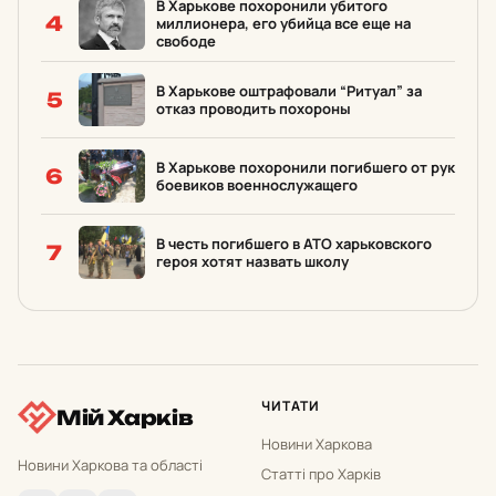
В Харькове похоронили убитого
4
миллионера, его убийца все еще на
свободе
В Харькове оштрафовали “Ритуал” за
5
отказ проводить похороны
В Харькове похоронили погибшего от рук
6
боевиков военнослужащего
В честь погибшего в АТО харьковского
7
героя хотят назвать школу
ЧИТАТИ
Мій Харків
Новини Харкова
Новини Харкова та області
Статті про Харків