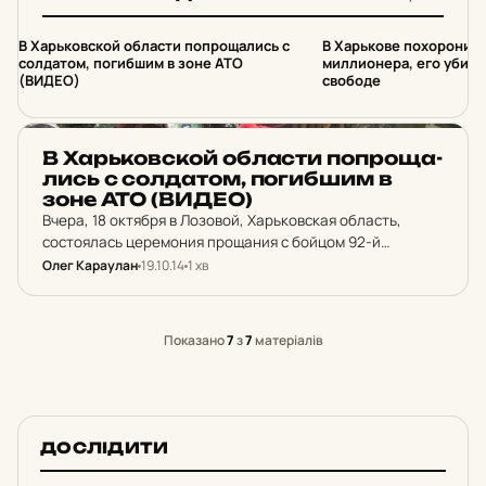
майора.…
1
2
В Харьковской области попрощались с
В Харькове похоронил
солдатом, погибшим в зоне АТО
миллионера, его убийц
(ВИДЕО)
свободе
НОВИНИ ХАРКОВА
В Харь­ков­ской об­лас­ти поп­ро­ща­
лись с сол­да­том, по­гиб­шим в
зоне АТО (ВИДЕО)
Вчера, 18 октября в Лозовой, Харьковская область,
состоялась церемония прощания с бойцом 92-й
отдельной механизированной бригады Александром
Олег Караулан
19.10.14
1 хв
Шаповаловым, погибшим в зоне антитеррористической
операции. Провести Александра в последний путь и
поддержать…
Показано
7
з
7
матеріалів
ДОСЛІДИТИ