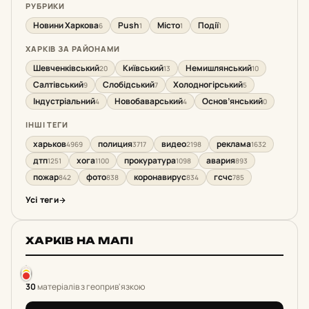
РУБРИКИ
Новини Харкова
Push
Місто
Події
6
1
1
1
ХАРКІВ ЗА РАЙОНАМИ
Шевченківський
Київський
Немишлянський
20
13
10
Салтівський
Слобідський
Холодногірський
9
7
5
Індустріальний
Новобаварський
Основ’янський
4
4
0
ІНШІ ТЕГИ
харьков
полиция
видео
реклама
4969
3717
2198
1632
дтп
хога
прокуратура
авария
1251
1100
1098
893
пожар
фото
коронавирус
гсчс
842
838
834
785
Усі теги
ХАРКІВ НА МАПІ
30
матеріалів з геоприв'язкою