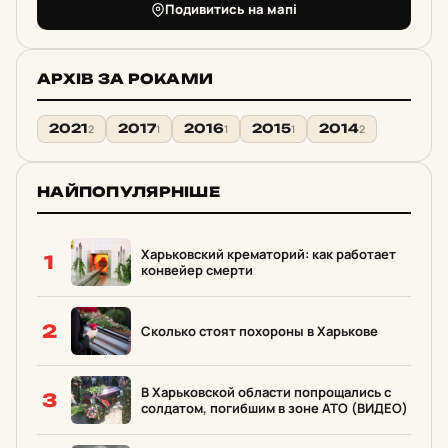
Подивитись на мапі
АРХІВ ЗА РОКАМИ
2021
2017
2016
2015
2014
2
1
1
1
2
НАЙПОПУЛЯРНІШЕ
Харьковский крематорий: как работает
1
конвейер смерти
2
Сколько стоят похороны в Харькове
В Харьковской области попрощались с
3
солдатом, погибшим в зоне АТО (ВИДЕО)