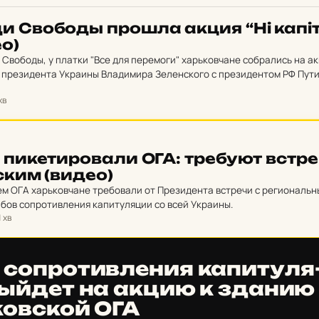
и Сво­боды прошла акция “Ні ка­пі­
ео)
 Свободы, у платки "Все для перемоги" харьковчане собрались на а
и президента Украины Владимира Зеленского с президентом РФ Пут
 четверки".
хв
 пи­ке­ти­ро­ва­ли ОГА: тре­бу­ют встре
­ским (видео)
ем ОГА харьковчане требовали от Президента встречи с региональ
бов сопротивления капитуляции со всей Украины.
1 хв
оп­ро­тив­ле­ния ка­пи­ту­ля
ыйдет на акцию к зданию
ков­ской ОГА