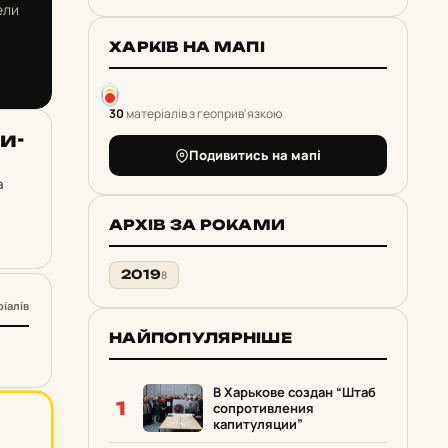
ели
ХАРКІВ НА МАПІ
30
матеріалів з геоприв'язкою
и­
Подивитись на мапі
а
АРХІВ ЗА РОКАМИ
2019
8
ріалів
НАЙПОПУЛЯРНІШЕ
В Харькове создан “Штаб
1
сопротивления
капитуляции”