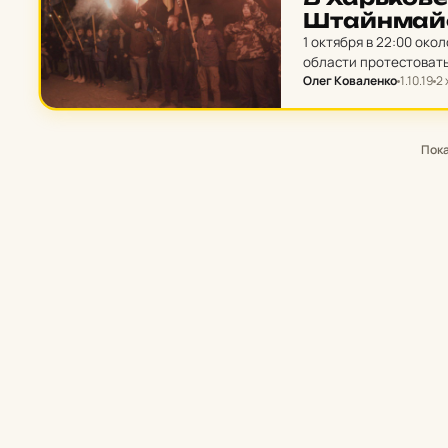
Штай­нма­йе
1 октября в 22:00 ок
области протестоват
Олег Коваленко
1.10.19
2 
Пок