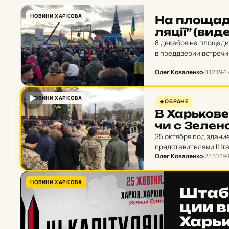
НОВИНИ ХАРКОВА
На пло­ща­д
ля­ції” (вид
8 декабря на площади
в преддверии встреч
в рамках "нормандской
Олег Коваленко
8.12.19
1 
НОВИНИ ХАРКОВА
ОБРАНЕ
В Харь­ко­ве
чи с Зе­лен
25 октября под здани
представителями Шта
Олег Коваленко
25.10.19
НОВИНИ ХАРКОВА
Штаб с
ции в
Харь­