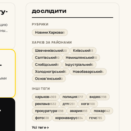
ту­
ДОСЛІДИТИ
кцию
РУБРИКИ
иным
Новини Харкова
8
ХАРКІВ ЗА РАЙОНАМИ
Шевченківський
Київський
20
13
Салтівський
Немишлянський
10
10
­
Слобідський
Індустріальний
8
6
Холодногірський
Новобаварський
5
4
ными
Основ’янський
0
ІНШІ ТЕГИ
харьков
полиция
видео
4969
3717
2198
реклама
дтп
хога
1632
1251
1100
­
прокуратура
авария
пожар
1098
893
842
фото
коронавирус
гсчс
838
834
785
Усі теги