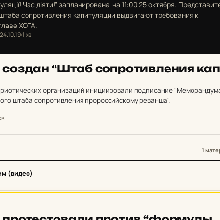
туляції! Час діяти!" запланирована на 11:00 25 октября. Представит
 штаба сопротивления капитуляции выдвигают требования к
главе ХОГА.
24.10.19
1 хв
е создан “Штаб соп­ро­тив­ле­ния ка­п
атриотических организаций инициировали подписание "Меморандум
ого штаба сопротивления пророссийскому реванша".
хв
1 мате
им (видео)
е про­тес­то­ва­ли против “фор­мулы