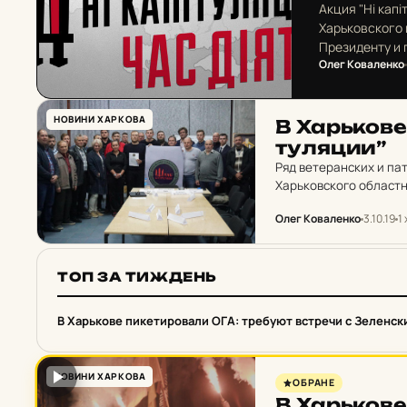
Акция "Ні капі
Харьковского
Президенту и 
Олег Коваленко
НОВИНИ ХАРКОВА
В Харь­ко­в
ту­ля­ции”
Ряд ветеранских и п
Харьковского областн
Олег Коваленко
3.10.19
1 
ТОП ЗА ТИЖДЕНЬ
1
В Харькове пикетировали ОГА: требуют встречи с Зеленск
НОВИНИ ХАРКОВА
ОБРАНЕ
В Харь­ко­в