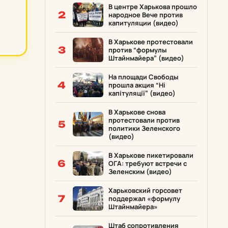
В центре Харькова прошло
2
народное Вече против
капитуляции (видео)
В Харькове протестовали
3
против “формулы
Штайнмайера” (видео)
На площади Свободы
4
прошла акция “Ні
капітуляції” (видео)
В Харькове снова
протестовали против
5
политики Зеленского
(видео)
В Харькове пикетировали
6
ОГА: требуют встречи с
Зеленским (видео)
Харьковский горсовет
7
поддержал «формулу
Штайнмайера»
Штаб сопротивления