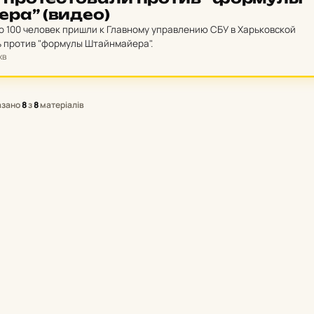
­ра” (видео)
оло 100 человек пришли к Главному управлению СБУ в Харьковской
ь против "формулы Штайнмайера".
хв
азано
8
з
8
матеріалів