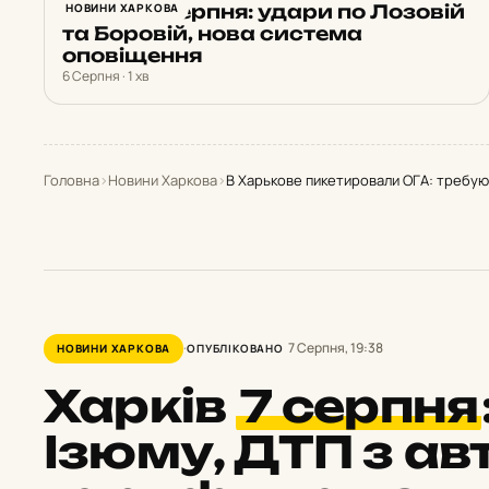
Харків 6 серпня: удари по Лозовій
НОВИНИ ХАРКОВА
та Боровій, нова система
оповіщення
6 Серпня · 1 хв
Головна
›
Новини Харкова
›
В Харькове пикетировали ОГА: требую
7 Серпня, 19:38
НОВИНИ ХАРКОВА
ОПУБЛІКОВАНО
Харків
7 серпня
Ізюму, ДТП з ав