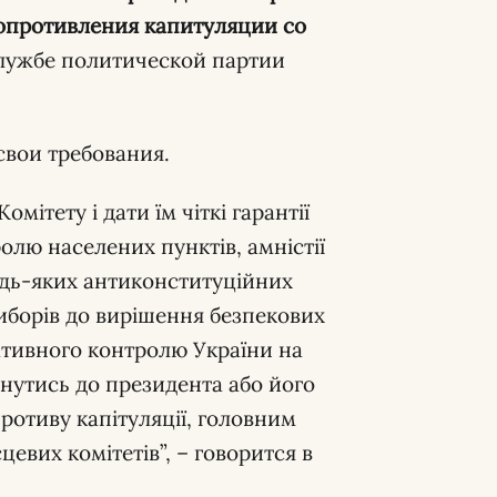
опротивления капитуляции со
лужбе политической партии
вои требования.
мітету і дати їм чіткі гарантії
олю населених пунктів, амністії
дь-яких антиконституційних
виборів до вирішення безпекових
ративного контролю України на
рнутись до президента або його
ротиву капітуляції, головним
цевих комітетів”, – говорится в