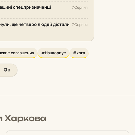
ківщині спецпризначенці
7 Серпня
инули, ще четверо людей дістали
7 Серпня
ские соглашения
#Нацкорпус
#хога
0
и Харкова