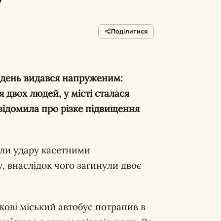
у
Поділитися
ті день видався напруженим:
 двох людей, у місті сталася
відомила про різке підвищення
ли удару касетними
 внаслідок чого загинули двоє
кові міський автобус потрапив в