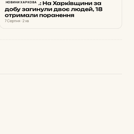
Синєгубов: На Харківщини за
НОВИНИ ХАРКОВА
добу загинули двоє людей, 18
отримали поранення
7 Серпня · 2 хв