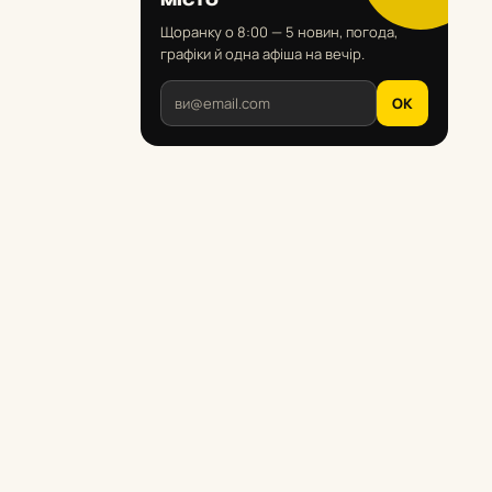
Щоранку о 8:00 — 5 новин, погода,
графіки й одна афіша на вечір.
OK