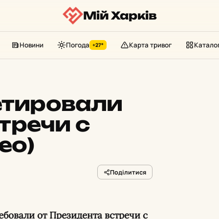
Мій Харків
Новини
Погода
Карта тривог
Катало
+27°
етировали
тречи с
ео)
Поділитися