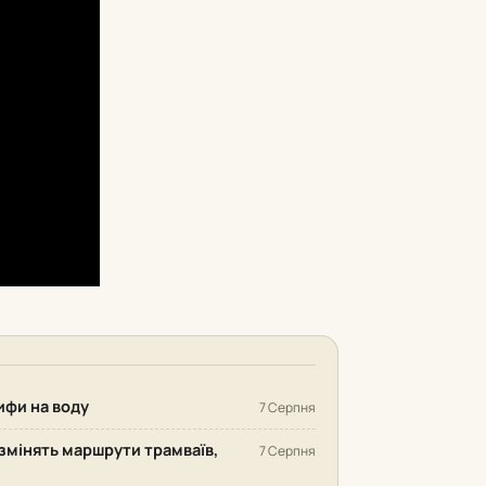
рифи на воду
7 Серпня
змінять маршрути трамваїв,
7 Серпня