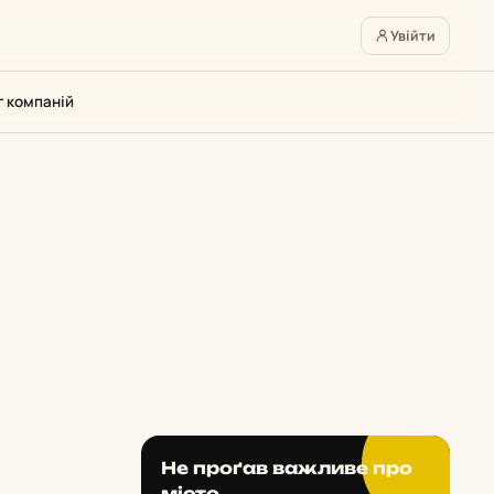
Увійти
г компаній
Не проґав важливе про
місто