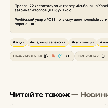
Продав 172 кг тротилу за четверту мільйона: на Хар
затримали торговця вибухівкою
Російський удар з РСЗВ по Ізюму: двоє чоловіків заг
поранення
#акция
#владимир зеленский
#капитуляция
#мин
0
ПІДСУМУВАТИ:
КОРИСНО?
Читайте також
— Новин