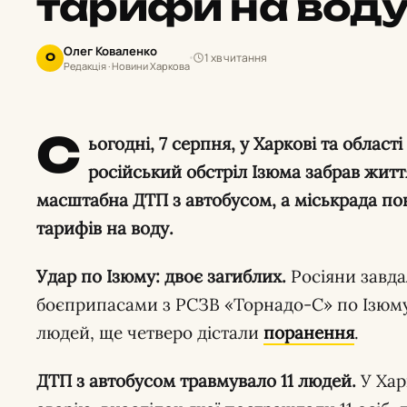
тарифи на вод
Олег Коваленко
1 хв читання
О
Редакція · Новини Харкова
С
ьогодні, 7 серпня, у Харкові та облас
російський обстріл Ізюма забрав життя
масштабна ДТП з автобусом, а міськрада по
тарифів на воду.
Удар по Ізюму: двоє загиблих.
Росіяни завда
боєприпасами з РСЗВ «Торнадо-С» по Ізюму,
людей, ще четверо дістали
поранення
.
ДТП з автобусом травмувало 11 людей.
У Хар