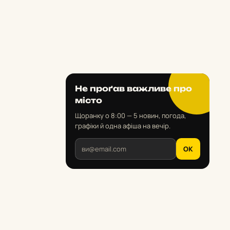
Не проґав важливе про
місто
Щоранку о 8:00 — 5 новин, погода,
графіки й одна афіша на вечір.
OK