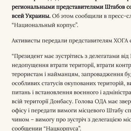
региональными представителями Штабов с
всей Украины.
Об этом сообщили в пресс-с
“Национальный корпус”.
Активисты передали представителям ХОГА с
“Президент має зустрітись з делегатами від Ко
недопущення втрати території, втрати контр
терористам і найманцям, запровадження бу
особливих статусів окупованих територій, 
питань і встановлення воєнного і адмініст
всій території Донбасу. Голова ОДА має зве
офісу і передати вимоги місцевого Штабу сп
чином – вимогу про зустріч з делегацією міс
сообщении “Нацкорпуса”.