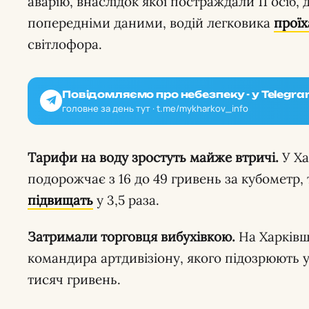
аварію, внаслідок якої постраждали 11 осіб, 
попередніми даними, водій легковика
проїх
світлофора.
Повідомляємо про небезпеку - у Telegra
головне за день тут · t.me/mykharkov_info
Тарифи на воду зростуть майже втричі.
У Ха
подорожчає з 16 до 49 гривень за кубометр,
підвищать
у 3,5 раза.
Затримали торговця вибухівкою.
На Харківщ
командира артдивізіону, якого підозрюють 
тисяч гривень.