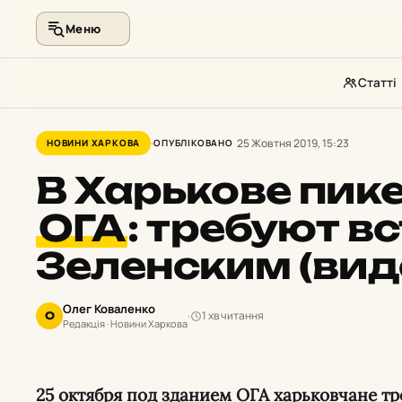
Меню
Статті
Перейти
до
25 Жовтня 2019, 15:23
НОВИНИ ХАРКОВА
ОПУБЛІКОВАНО
контенту
В Харькове пик
ОГА
:
требуют вс
Зеленским (вид
Олег Коваленко
1 хв читання
О
Редакція · Новини Харкова
25 октября под зданием ОГА харьковчане требовали от Президента встречи с