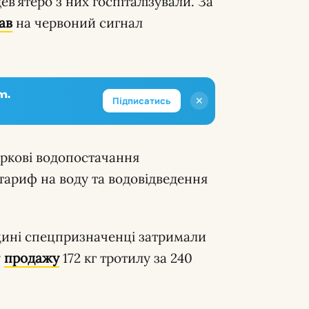
дев’ятеро з них госпіталізували. За
ав
на червоний сигнал
m.
✕
Підписатись
ркові водопостачання
 тариф на воду та водовідведення
ині спецпризначенці затримали
у
продажу
172 кг тротилу за 240