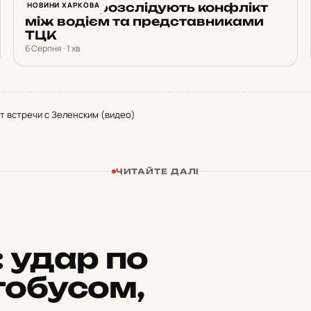
У Харкові розслідують конфлікт
НОВИНИ ХАРКОВА
між водієм та представниками
ТЦК
6 Серпня · 1 хв
т встречи с Зеленским (видео)
ЧИТАЙТЕ ДАЛІ
:
удар по
тобусом,