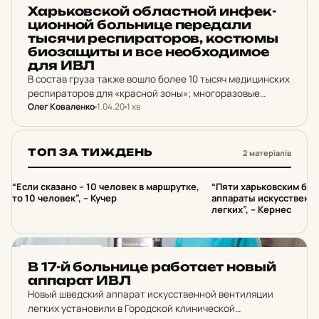
НОВИНИ ХАРКОВА
Харь­ков­ской об­лас­тной ин­фек­
ци­он­ной боль­ни­це пе­ре­да­ли
тысячи рес­пи­ра­то­ров, кос­тюмы
би­о­за­щиты и все не­об­хо­ди­мое
для ИВЛ
В состав груза также вошло более 10 тысяч медицинских
респираторов для «красной зоны»; многоразовые
Олег Коваленко
1.04.20
1 хв
шапочки; термометры; датчики; необходимые для
проведения искусственной вентиляции
легких дыхательные контуры, фильтры,
эндотрахеальные трубки и тому подобное.
ТОП ЗА ТИЖДЕНЬ
2 матеріалів
1
2
“Если сказано – 10 человек в маршрутке,
“Пяти харьковским бо
то 10 человек”, – Кучер
аппараты искусственн
легких”, – Кернес
НОВИНИ ХАРКОВА
В 17-й боль­ни­це ра­бо­та­ет новый
ап­па­рат ИВЛ
Новый шведский аппарат искусственной вентиляции
легких установили в Городской клинической