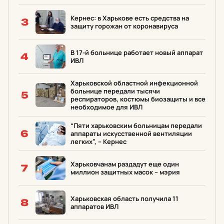
Кернес: в Харькове есть средства на
3
защиту горожан от коронавируса
В 17-й больнице работает новый аппарат
4
ИВЛ
Харьковской областной инфекционной
больнице передали тысячи
5
респираторов, костюмы биозащиты и все
необходимое для ИВЛ
“Пяти харьковским больницам передали
6
аппараты искусственной вентиляции
легких”, – Кернес
Харьковчанам раздадут еще один
7
миллион защитных масок – мэрия
Харьковская область получила 11
8
аппаратов ИВЛ