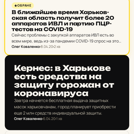
НОВИНИ ХАРКОВА
ОБРАНЕ
В бли­жай­шее время Харь­ков­
ская об­ласть по­лу­чит более 20
ап­па­ра­тов ИВЛ и партию ПЦР-
тестов на COVID-19
Сейчас проблемы с закупкой аппаратов ИВЛ есть во
всем мире, ведь из-за пандемии COVID-19 спрос на это
Олег Коваленко
8.04.20
2 хв
оборудование существенно возрос.
НОВИНИ ХАРКОВА
Кернес: в Харь­ко­ве
есть сред­ства на
защиту го­ро­жан от
ко­ро­на­ви­ру­са
Завтра начнется бесплатная выдача защитных
масок харьковчанам, город планирует приобрести
еще 2 млн средств индивидуальной защиты.
Олег Коваленко
6.04.20
1 хв