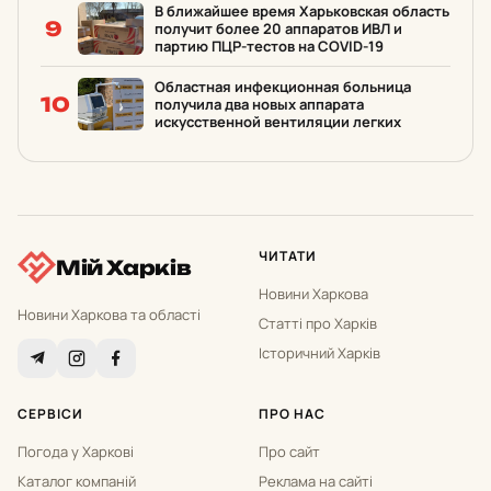
В ближайшее время Харьковская область
9
получит более 20 аппаратов ИВЛ и
партию ПЦР-тестов на COVID-19
Областная инфекционная больница
10
получила два новых аппарата
искусственной вентиляции легких
ЧИТАТИ
Мій Харків
Новини Харкова
Новини Харкова та області
Статті про Харків
Історичний Харків
СЕРВІСИ
ПРО НАС
Погода у Харкові
Про сайт
Каталог компаній
Реклама на сайті