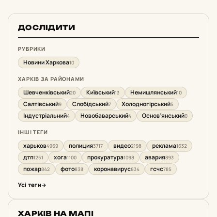
ДОСЛІДИТИ
РУБРИКИ
Новини Харкова
10
ХАРКІВ ЗА РАЙОНАМИ
Шевченківський
Київський
Немишлянський
20
13
10
Салтівський
Слобідський
Холодногірський
9
7
5
Індустріальний
Новобаварський
Основ’янський
4
4
0
ІНШІ ТЕГИ
харьков
полиция
видео
реклама
4969
3717
2198
1632
дтп
хога
прокуратура
авария
1251
1100
1098
893
пожар
фото
коронавирус
гсчс
842
838
834
785
Усі теги
ХАРКІВ НА МАПІ