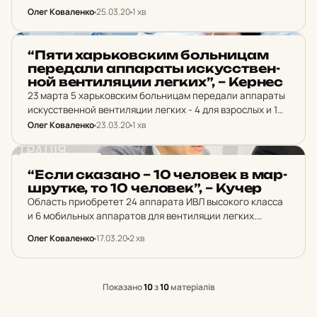
многопрофильной больнице №17.
Олег Коваленко
25.03.20
1 хв
НОВИНИ ХАРКОВА
“Пяти харь­ков­ским боль­ни­цам
пе­ре­да­ли ап­па­раты ис­кус­ствен­
ной вен­ти­ля­ции легких”, – Кернес
23 марта 5 харьковским больницам передали аппараты
искусственной вентиляции легких - 4 для взрослых и 1
для детей. Деньги на их приобретение выделил
Олег Коваленко
23.03.20
1 хв
Харьковский городской совет.
НОВИНИ ХАРКОВА
“Если ска­за­но – 10 че­ло­век в мар­
шрут­ке, то 10 че­ло­век”, – Кучер
Область приобретет 24 аппарата ИВЛ высокого класса
и 6 мобильных аппаратов для вентиляции легких.
Технику рассчитывают закупить в течение 7-10 дней по
Олег Коваленко
17.03.20
2 хв
сокращенной процедуре.
Показано
10
з
10
матеріалів